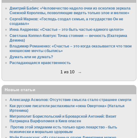
Дмитрий Бабич: «Человечество надело очки из осколков зеркала
Снежной Королевы, позволяющие видеть только злое и мелкое»
Сергей Марнов: «Господь создал семью, а государство Он не
создавал»
Инна Андреева: «Счастье – это быть частью единого целого»
Светлана Коппел-Ковтун: Точка стояния — вечность (Екатерина
Демина)
Владимир Романенко: «Счастье – это когда оказывается что твои
юношеские мечты сбылись»
Думать или не думать?
Распадающаяся нравственность
1 из 10
→
Новые статьи
Александр Асмолов: Отсутствие смысла стало страшнее смерти
Как русские писатели распахивали «окна Овертона» (Наталья
Иртенина)
Митрополит Бориспольский и Броварской Антоний: Визит
Патриарха Варфоломея в Киев опасен
Против этой эпидемии есть только одно лекарство - быть
психически и морально здоровым
Майя Кучерская: «Из спасенных отцом Димитрием можно