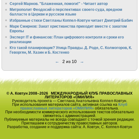
Сергей Марнов. "Блаженная, помоги!" - Читает автор
Митрополит Феодосий о перспективах своего суда, вредном
балласте в Церкви и русском языке
Избранные стихи Светланы Коппел-Ковтун читает Дмитрий Бабич
Марк Смирнов: Закат христианства приходит вместе с закатом
Европы
Эксперт IT и финансов: План цифрового контроля и сроки его
реализации
Кто такой планировщик? Улица Правды. Д. Роде, С. Колмогоров, К.
Геворгян, М. Хазин и Б. Костенко
←
2 из 10
→
© А. Ковтун 2008–2026 МЕЖДУНАРОДНЫЙ КЛУБ ПРАВОСЛАВНЫХ
ЛИТЕРАТОРОВ «ОМИЛИЯ»
Руководитель проекта — Светлана Анатольевна Коппел-Ковтун.
При использования материалов сайта, активная ссылка на
Клуб
православных литераторов «ОМИЛИЯ»
обязательна.
При необходимости коммерческого использования текстов обязательно
свяжитесь с администрацией.
Публикуемые материалы не всегда совпадают с точкой зрения редакции.
Приглашаем к сотрудничеству православных авторов.
Разработка, создание и поддержка сайта: А. Ковтун, С. Коппел-Ковтун