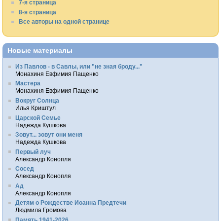
7-я страница
8-я страница
Все авторы на одной странице
Новые материалы
Из Павлов - в Савлы, или "не зная броду..."
Монахиня Евфимия Пащенко
Мастера
Монахиня Евфимия Пащенко
Вокруг Солнца
Илья Криштул
Царской Семье
Надежда Кушкова
Зовут... зовут они меня
Надежда Кушкова
Первый луч
Александр Конопля
Сосед
Александр Конопля
Ад
Александр Конопля
Детям о Рождестве Иоанна Предтечи
Людмила Громова
Память 1941-2026