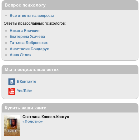
Вопрос психологу
Все ответы на вопросы
Ответы православных психологов:
Никита Яночкин
Екатерина Усачева
Татьяна Бобровских
Анастасия Бондарук
Анна Лелик
Мы в социальных сетях
ВКонтакте
YouTube
Купить наши книги
Светлана Коппел-Ковтун
«Полотно»