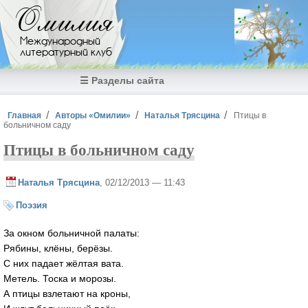
Перейти к основному содержанию
Омилия
Международный
литературный клуб
☰ Разделы сайта
Вы здесь
Главная
Авторы «Омилии»
Наталья Трясцина
Птицы в
больничном саду
Птицы в больничном саду
Наталья Трясцина
, 02/12/2013 — 11:43
Поэзия
За окном больничной палаты:
Рябины, клёны, берёзы.
С них падает жёлтая вата.
Метель. Тоска и морозы.
А птицы взлетают на кроны,