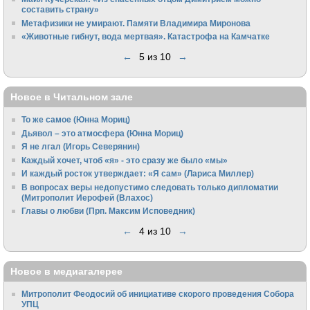
составить страну»
Метафизики не умирают. Памяти Владимира Миронова
«Животные гибнут, вода мертвая». Катастрофа на Камчатке
←
5 из 10
→
Новое в Читальном зале
То же самое (Юнна Мориц)
Дьявол – это атмосфера (Юнна Мориц)
Я не лгал (Игорь Северянин)
Каждый хочет, чтоб «я» - это сразу же было «мы»
И каждый росток утверждает: «Я сам» (Лариса Миллер)
В вопросах веры недопустимо следовать только дипломатии
(Митрополит Иерофей (Влахос)
Главы о любви (Прп. Максим Исповедник)
←
4 из 10
→
Новое в медиагалерее
Митрополит Феодосий об инициативе скорого проведения Собора
УПЦ