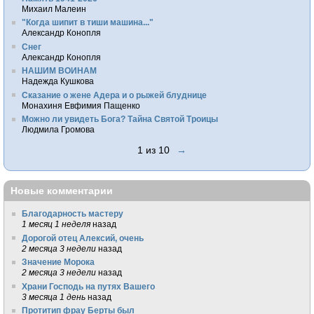
Михаил Малеин
"Когда шипит в тиши машина..."
Александр Конопля
Снег
Александр Конопля
НАШИМ ВОИНАМ
Надежда Кушкова
Сказание о жене Адера и о рыжей блуднице
Монахиня Евфимия Пащенко
Можно ли увидеть Бога? Тайна Святой Троицы
Людмила Громова
1 из 10
→
Новые комментарии
Благодарность мастеру
1 месяц 1 неделя
назад
Дорогой отец Алексий, очень
2 месяца 3 недели
назад
Значение Морока
2 месяца 3 недели
назад
Храни Господь на путях Вашего
3 месяца 1 день
назад
Протитип фрау Берты был