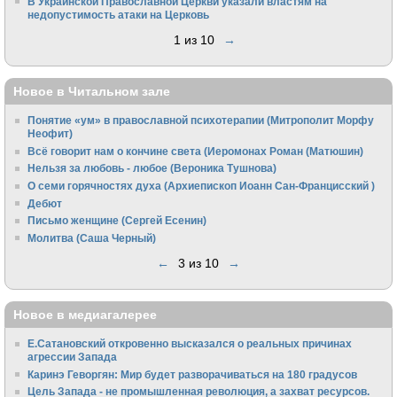
В Украинской Православной Церкви указали властям на
недопустимость атаки на Церковь
1 из 10
→
Новое в Читальном зале
Понятие «ум» в православной психотерапии (Митрополит Морфу
Неофит)
Всё говорит нам о кончине света (Иеромонах Роман (Матюшин)
Нельзя за любовь - любое (Вероника Тушнова)
О семи горячностях духа (Архиепископ Иоанн Сан-Францисский )
Дебют
Письмо женщине (Сергей Есенин)
Молитва (Саша Черный)
←
3 из 10
→
Новое в медиагалерее
Е.Сатановский откровенно высказался о реальных причинах
агрессии Запада
Каринэ Геворгян: Мир будет разворачиваться на 180 градусов
Цель Запада - не промышленная революция, а захват ресурсов.