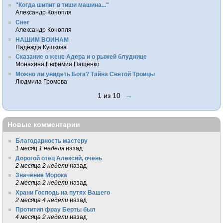
"Когда шипит в тиши машина..."
Александр Конопля
Снег
Александр Конопля
НАШИМ ВОИНАМ
Надежда Кушкова
Сказание о жене Адера и о рыжей блуднице
Монахиня Евфимия Пащенко
Можно ли увидеть Бога? Тайна Святой Троицы
Людмила Громова
1 из 10
→
Новые комментарии
Благодарность мастеру
1 месяц 1 неделя
назад
Дорогой отец Алексий, очень
2 месяца 2 недели
назад
Значение Морока
2 месяца 2 недели
назад
Храни Господь на путях Вашего
2 месяца 4 недели
назад
Протитип фрау Берты был
4 месяца 2 недели
назад