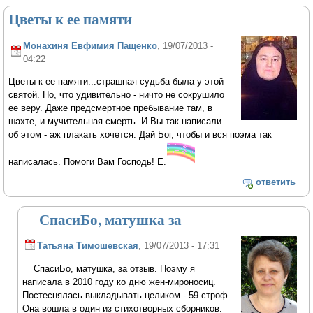
Цветы к ее памяти
Монахиня Евфимия Пащенко
, 19/07/2013 -
04:22
Цветы к ее памяти...страшная судьба была у этой
святой. Но, что удивительно - ничто не сокрушило
ее веру. Даже предсмертное пребывание там, в
шахте, и мучительная смерть. И Вы так написали
об этом - аж плакать хочется. Дай Бог, чтобы и вся поэма так
написалась. Помоги Вам Господь! Е.
ответить
СпасиБо, матушка за
Татьяна Тимошевская
, 19/07/2013 - 17:31
СпасиБо, матушка, за отзыв. Поэму я
написала в 2010 году ко дню жен-мироносиц.
Постеснялась выкладывать целиком - 59 строф.
Она вошла в один из стихотворных сборников.