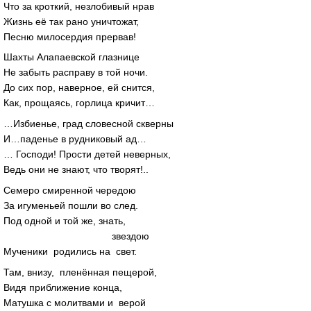
Что за кроткий, незлобивый нрав
Жизнь её так рано уничтожат,
Песню милосердия прервав!
Шахты Алапаевской глазнице
Не забыть расправу в той ночи.
До сих пор, наверное, ей снится,
Как, прощаясь, горлица кричит…
…Избиенье, град словесной скверны
И…паденье в рудниковый ад…
… Господи! Прости детей неверных,
Ведь они не знают, что творят!..
Семеро смиренной чередою
За игуменьей пошли во след.
Под одной и той же, знать,
звездою
Мученики родились на свет.
Там, внизу, пленённая пещерой,
Видя приближение конца,
Матушка с молитвами и верой