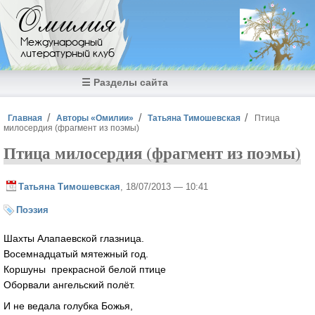
Перейти к основному содержанию
Омилия
Международный
литературный клуб
☰ Разделы сайта
Вы здесь
Главная
Авторы «Омилии»
Татьяна Тимошевская
Птица
милосердия (фрагмент из поэмы)
Птица милосердия (фрагмент из поэмы)
Татьяна Тимошевская
, 18/07/2013 — 10:41
Поэзия
Шахты Алапаевской глазница.
Восемнадцатый мятежный год.
Коршуны прекрасной белой птице
Оборвали ангельский полёт.
И не ведала голубка Божья,