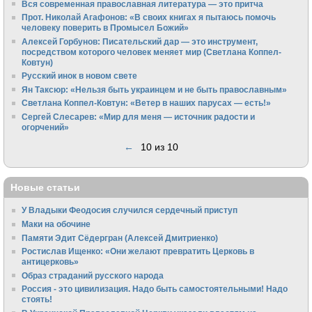
Вся современная православная литература — это притча
Прот. Николай Агафонов: «В своих книгах я пытаюсь помочь
человеку поверить в Промысел Божий»
Алексей Горбунов: Писательский дар — это инструмент,
посредством которого человек меняет мир (Светлана Коппел-
Ковтун)
Русский инок в новом свете
Ян Таксюр: «Нельзя быть украинцем и не быть православным»
Светлана Коппел-Ковтун: «Ветер в наших парусах — есть!»
Сергей Слесарев: «Мир для меня — источник радости и
огорчений»
←
10 из 10
Новые статьи
У Владыки Феодосия случился сердечный приступ
Маки на обочине
Памяти Эдит Сёдергран (Алексей Дмитриенко)
Ростислав Ищенко: «Они желают превратить Церковь в
антицерковь»
Образ страданий русского народа
Россия - это цивилизация. Надо быть самостоятельными! Надо
стоять!