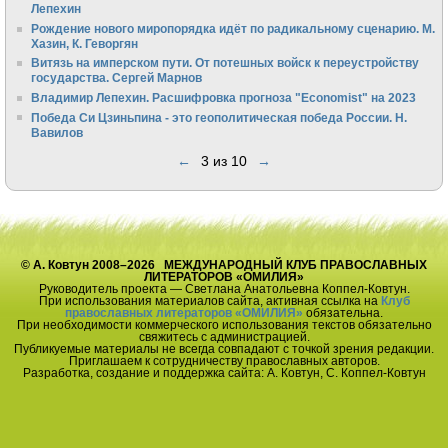
Лепехин
Рождение нового миропорядка идёт по радикальному сценарию. М.
Хазин, К. Геворгян
Витязь на имперском пути. От потешных войск к переустройству
государства. Сергей Марнов
Владимир Лепехин. Расшифровка прогноза "Economist" на 2023
Победа Си Цзиньпина - это геополитическая победа России. Н.
Вавилов
←
3 из 10
→
© А. Ковтун 2008–2026 МЕЖДУНАРОДНЫЙ КЛУБ ПРАВОСЛАВНЫХ
ЛИТЕРАТОРОВ «ОМИЛИЯ»
Руководитель проекта — Светлана Анатольевна Коппел-Ковтун.
При использования материалов сайта, активная ссылка на
Клуб
православных литераторов «ОМИЛИЯ»
обязательна.
При необходимости коммерческого использования текстов обязательно
свяжитесь с администрацией.
Публикуемые материалы не всегда совпадают с точкой зрения редакции.
Приглашаем к сотрудничеству православных авторов.
Разработка, создание и поддержка сайта: А. Ковтун, С. Коппел-Ковтун