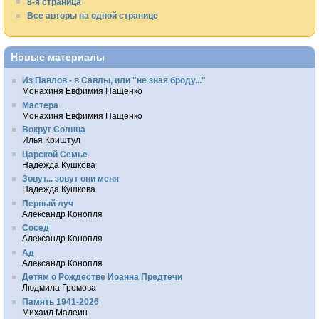
8-я страница
Все авторы на одной странице
Новые материалы
Из Павлов - в Савлы, или "не зная броду..."
Монахиня Евфимия Пащенко
Мастера
Монахиня Евфимия Пащенко
Вокруг Солнца
Илья Криштул
Царской Семье
Надежда Кушкова
Зовут... зовут они меня
Надежда Кушкова
Первый луч
Александр Конопля
Сосед
Александр Конопля
Ад
Александр Конопля
Детям о Рождестве Иоанна Предтечи
Людмила Громова
Память 1941-2026
Михаил Малеин