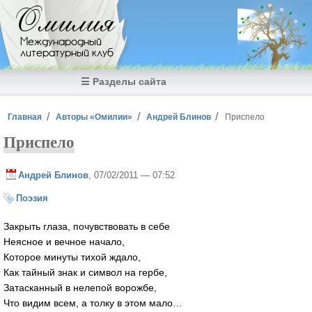
Перейти к основному содержанию
Омилия
Международный
литературный клуб
☰ Разделы сайта
Вы здесь
Главная
Авторы «Омилии»
Андрей Блинов
Приспело
Приспело
Андрей Блинов
, 07/02/2011 — 07:52
Поэзия
Закрыть глаза, почувствовать в себе
Неясное и вечное начало,
Которое минуты тихой ждало,
Как тайный знак и символ на гербе,
Затасканный в нелепой ворожбе,
Что видим всем, а толку в этом мало…