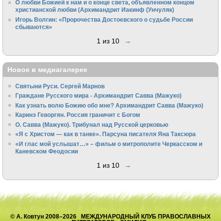
О любви Божией к нам и о конце света, объявленном концом
христианской любви (Архимандрит Иакинф (Унчуляк)
Игорь Волгин: «Пророчества Достоевского о судьбе России
сбываются»
1 из 10
→
Новое в медиагалерее
Святыни Руси. Сергей Марнов
Граждане Русского мира - Архимандрит Савва (Мажуко)
Как узнать волю Божию обо мне? Архимандрит Савва (Мажуко)
Каринэ Геворгян. Россия граничит с Богом
О. Савва (Мажуко). Трибунал над Русской церковью
«Я с Христом — как в танке». Парсуна писателя Яна Таксюра
«И глас мой услышат…» – фильм о митрополите Черкасском и
Каневском Феодосии
1 из 10
→
© А. Ковтун 2008–2026 МЕЖДУНАРОДНЫЙ КЛУБ ПРАВОСЛАВНЫХ