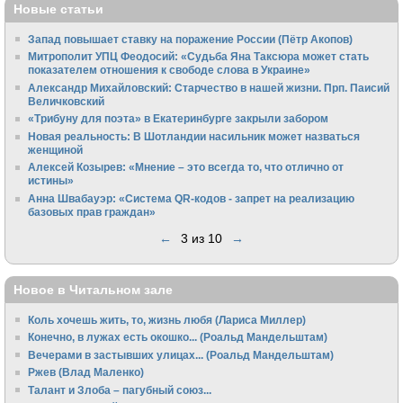
Новые статьи
Запад повышает ставку на поражение России (Пётр Акопов)
Митрополит УПЦ Феодосий: «Судьба Яна Таксюра может стать
показателем отношения к свободе слова в Украине»
Алек­сандр Михайловский: Старчество в нашей жизни. Прп. Паисий
Величковский
«Трибуну для поэта» в Екатеринбурге закрыли забором
Новая реальность: В Шотландии насильник может назваться
женщиной
Алексей Козырев: «Мнение – это всегда то, что отлично от
истины»
Анна Швабауэр: «Система QR-кодов - запрет на реализацию
базовых прав граждан»
←
3 из 10
→
Новое в Читальном зале
Коль хочешь жить, то, жизнь любя (Лариса Миллер)
Конечно, в лужах есть окошко... (Роальд Мандельштам)
Вечерами в застывших улицах... (Роальд Мандельштам)
Ржев (Влад Маленко)
Талант и Злоба – пагубный союз...