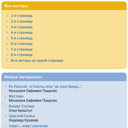
Все авторы
1-я страница
2-я страница
3-я страница
4-я страница
5-я страница
6-я страница
7-я страница
8-я страница
Все авторы на одной странице
Новые материалы
Из Павлов - в Савлы, или "не зная броду..."
Монахиня Евфимия Пащенко
Мастера
Монахиня Евфимия Пащенко
Вокруг Солнца
Илья Криштул
Царской Семье
Надежда Кушкова
Зовут... зовут они меня