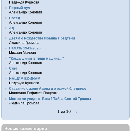
Надежда Кушкова
Первый луч
Александр Конопля
Сосед
Александр Конопля
Ад
Александр Конопля
Детям о Рождестве Иоанна Предтечи
Людмила Громова
Память 1941-2026
Михаил Малеин
"Когда шипит в тиши машина..."
Александр Конопля
Снег
Александр Конопля
НАШИМ ВОИНАМ
Надежда Кушкова
Сказание о жене Адера и о рыжей блуднице
Монахиня Евфимия Пащенко
Можно ли увидеть Бога? Тайна Святой Троицы
Людмила Громова
1 из 10
→
Новые комментарии