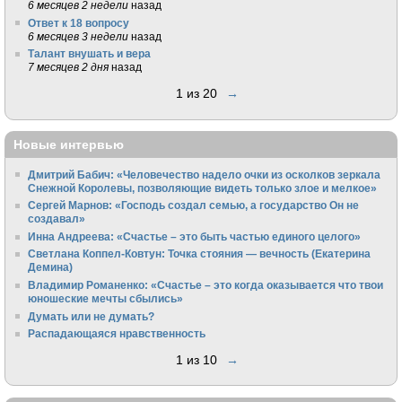
6 месяцев 2 недели
назад
Ответ к 18 вопросу
6 месяцев 3 недели
назад
Талант внушать и вера
7 месяцев 2 дня
назад
1 из 20
→
Новые интервью
Дмитрий Бабич: «Человечество надело очки из осколков зеркала
Снежной Королевы, позволяющие видеть только злое и мелкое»
Сергей Марнов: «Господь создал семью, а государство Он не
создавал»
Инна Андреева: «Счастье – это быть частью единого целого»
Светлана Коппел-Ковтун: Точка стояния — вечность (Екатерина
Демина)
Владимир Романенко: «Счастье – это когда оказывается что твои
юношеские мечты сбылись»
Думать или не думать?
Распадающаяся нравственность
1 из 10
→