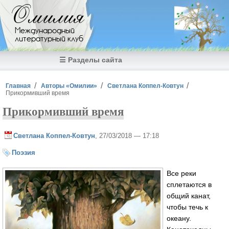
Перейти к основному содержанию
Омилия
Международный
литературный клуб
☰ Разделы сайта
Вы здесь
Главная
Авторы «Омилии»
Светлана Коппел-Ковтун
Прикормивший время
Прикормивший время
Светлана Коппел-Ковтун
, 27/03/2018 — 17:18
Поэзия
Все реки
сплетаются в
общий канат,
чтобы течь к
океану.