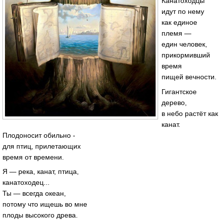
Канатоходцы
идут по нему
как единое
племя —
един человек,
прикормивший
время
пищей вечности.
Гигантское
дерево,
в небо растёт как
канат.
Плодоносит обильно -
для птиц, прилетающих
время от времени.
Я — река, канат, птица,
канатоходец...
Ты — всегда океан,
потому что ищешь во мне
плоды высокого древа.