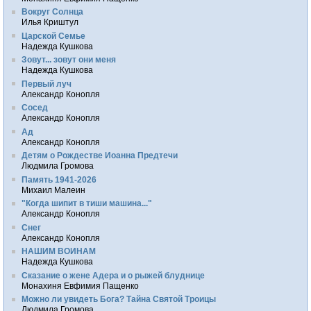
Вокруг Солнца
Илья Криштул
Царской Семье
Надежда Кушкова
Зовут... зовут они меня
Надежда Кушкова
Первый луч
Александр Конопля
Сосед
Александр Конопля
Ад
Александр Конопля
Детям о Рождестве Иоанна Предтечи
Людмила Громова
Память 1941-2026
Михаил Малеин
"Когда шипит в тиши машина..."
Александр Конопля
Снег
Александр Конопля
НАШИМ ВОИНАМ
Надежда Кушкова
Сказание о жене Адера и о рыжей блуднице
Монахиня Евфимия Пащенко
Можно ли увидеть Бога? Тайна Святой Троицы
Людмила Громова