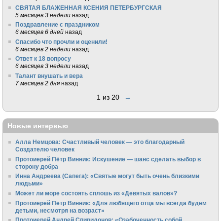
СВЯТАЯ БЛАЖЕННАЯ КСЕНИЯ ПЕТЕРБУРГСКАЯ
5 месяцев 3 недели
назад
Поздравление с праздником
6 месяцев 6 дней
назад
Спасибо что прочли и оценили!
6 месяцев 2 недели
назад
Ответ к 18 вопросу
6 месяцев 3 недели
назад
Талант внушать и вера
7 месяцев 2 дня
назад
1 из 20
→
Новые интервью
Алла Немцова: Счастливый человек — это благодарный
Создателю человек
Протоиерей Пётр Винник: Искушение — шанс сделать выбор в
сторону добра
Инна Андреева (Сапега): «Святые могут быть очень близкими
людьми»
Может ли море состоять сплошь из «Девятых валов»?
Протоиерей Пётр Винник: «Для любящего отца мы всегда будем
детьми, несмотря на возраст»
Протоиерей Андрей Спиридонов: «Озабоченность собой