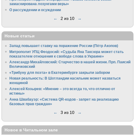
замаскирована лозунгами веры»
О рассуждении и осуждении
←
2 из 10
→
Новые статьи
Запад повышает ставку на поражение России (Пётр Акопов)
Митрополит УПЦ Феодосий: «Судьба Яна Таксюра может стать
показателем отношения к свободе слова в Украине»
Алек­сандр Михайловский: Старчество в нашей жизни. Прп. Паисий
Величковский
«Трибуну для поэта» в Екатеринбурге закрыли забором
Новая реальность: В Шотландии насильник может назваться
женщиной
Алексей Козырев: «Мнение – это всегда то, что отлично от
истины»
Анна Швабауэр: «Система QR-кодов - запрет на реализацию
базовых прав граждан»
←
3 из 10
→
Новое в Читальном зале