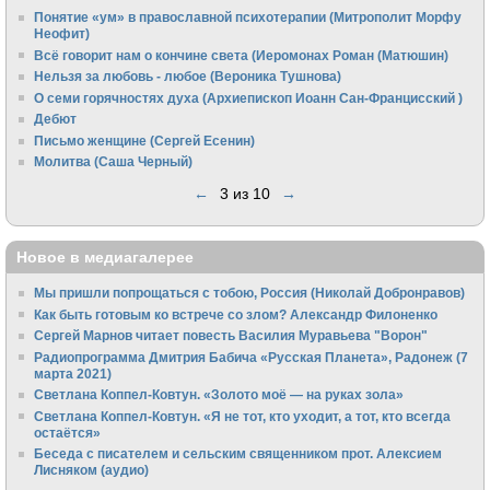
Понятие «ум» в православной психотерапии (Митрополит Морфу
Неофит)
Всё говорит нам о кончине света (Иеромонах Роман (Матюшин)
Нельзя за любовь - любое (Вероника Тушнова)
О семи горячностях духа (Архиепископ Иоанн Сан-Францисский )
Дебют
Письмо женщине (Сергей Есенин)
Молитва (Саша Черный)
←
3 из 10
→
Новое в медиагалерее
Мы пришли попрощаться с тобою, Россия (Николай Добронравов)
Как быть готовым ко встрече со злом? Александр Филоненко
Сергей Марнов читает повесть Василия Муравьева "Ворон"
Радиопрограмма Дмитрия Бабича «Русская Планета», Радонеж (7
марта 2021)
Светлана Коппел-Ковтун. «Золото моё — на руках зола»
Светлана Коппел-Ковтун. «Я не тот, кто уходит, а тот, кто всегда
остаётся»
Беседа с писателем и сельским священником прот. Алексием
Лисняком (аудио)