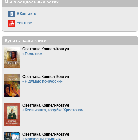
Мы в социальных сетях
ВКонтакте
YouTube
Купить наши книги
Светлана Коппел-Ковтун
«Полотно»
Светлана Коппел-Ковтун
«Я думаю по-русски»
Светлана Коппел-Ковтун
«Ксеньюшка, голубка Христова»
Светлана Коппел-Ковтун
«Макаровы крылья»