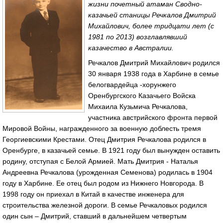
жизни почетный атаман Сводно-
казачьей станицы Речкалов Дмитрий
Михайлович, более тридцати лет (с
1981 по 2013) возглавлявший
казачество в Австралии.
Речкалов Дмитрий Михайлович родился
30 января 1938 года в Харбине в семье
белогвардейца -хорунжего
Оренбургского Казачьего Войска
Михаила Кузьмича Речкалова,
участника австрийского фронта первой
Мировой Войны, награжденного за военную доблесть тремя
Георгиевскими Крестами. Отец Дмитрия Речкалова родился в
Оренбурге, в казачьей семье. В 1921 году был вынужден оставить
родину, отступая с Белой Армией. Мать Дмитрия - Наталья
Андреевна Речкалова (урожденная Семенова) родилась в 1904
году в Харбине. Ее отец был родом из Нижнего Новгорода. В
1998 году он приехал в Китай в качестве инженера для
строительства железной дороги. В семье Речкаловых родился
один сын – Дмитрий, ставший в дальнейшем четвертым