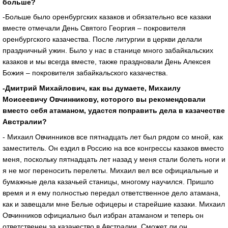
больше?
-Больше было оренбургских казаков и обязательно все казаки
вместе отмечали День Святого Георгия – покровителя
оренбургского казачества. После литургии в церкви делали
праздничный ужин. Было у нас в станице много забайкальских
казаков и мы всегда вместе, также праздновали День Алексея
Божия – покровителя забайкальского казачества.
-Дмитрий Михайлович, как вы думаете, Михаилу
Моисеевичу Овчинникову, которого вы рекомендовали
вместо себя атаманом, удастся поправить дела в казачестве
Австралии?
- Михаил Овчинников все пятнадцать лет был рядом со мной, как
заместитель. Он ездил в Россию на все конгрессы казаков вместо
меня, поскольку пятнадцать лет назад у меня стали болеть ноги и
я не мог переносить перелеты. Михаил вел все официальные и
бумажные дела казачьей станицы, многому научился. Пришло
время и я ему полностью передал ответственное дело атамана,
как и завещали мне Белые офицеры и старейшие казаки. Михаил
Овчинников официально был избран атаманом и теперь он
ответственен за казачество в Австралии. Сможет ли он