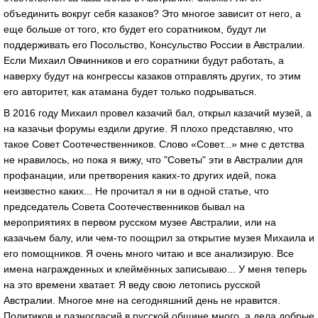
объединить вокруг себя казаков? Это многое зависит от него, а
еще больше от того, кто будет его соратником, будут ли
поддерживать его Посольство, Консульство России в Австралии.
Если Михаил Овчинников и его соратники будут работать, а
наверху будут на конгрессы казаков отправлять других, то этим
его авторитет, как атамана будет только подрываться.
В 2016 году Михаил провел казачий бал, открыл казачий музей, а
на казачьи форумы ездили другие. Я плохо представляю, что
такое Совет Соотечественников. Слово «Совет...» мне с детства
не нравилось, но пока я вижу, что "Советы" эти в Австралии для
профанации, или претворения каких-то других идей, пока
неизвестно каких... Не прочитал я ни в одной статье, что
председатель Совета Соотечественников бывал на
мероприятиях в первом русском музее Австралии, или на
казачьем балу, или чем-то поощрил за открытие музея Михаила и
его помощников. Я очень много читаю и все анализирую. Все
имена награжденных и клеймённых записываю... У меня теперь
на это времени хватает. Я веду свою летопись русской
Австралии. Многое мне на сегодняшний день не нравится.
Политиков и разногласий в русской общине много, а дела добрые