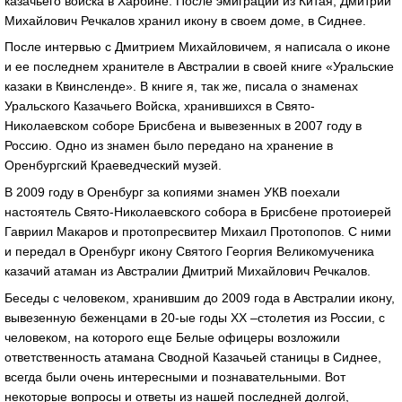
казачьего войска в Харбине. После эмиграции из Китая, Дмитрий
Михайлович Речкалов хранил икону в своем доме, в Сиднее.
После интервью с Дмитрием Михайловичем, я написала о иконе
и ее последнем хранителе в Австралии в своей книге «Уральские
казаки в Квинсленде». В книге я, так же, писала о знаменах
Уральского Казачьего Войска, хранившихся в Свято-
Николаевском соборе Брисбена и вывезенных в 2007 году в
Россию. Одно из знамен было передано на хранение в
Оренбургский Краеведческий музей.
В 2009 году в Оренбург за копиями знамен УКВ поехали
настоятель Свято-Николаевского собора в Брисбене протоиерей
Гавриил Макаров и протопресвитер Михаил Протопопов. С ними
и передал в Оренбург икону Святого Георгия Великомученика
казачий атаман из Австралии Дмитрий Михайлович Речкалов.
Беседы с человеком, хранившим до 2009 года в Австралии икону,
вывезенную беженцами в 20-ые годы ХХ –столетия из России, с
человеком, на которого еще Белые офицеры возложили
ответственность атамана Сводной Казачьей станицы в Сиднее,
всегда были очень интересными и познавательными. Вот
некоторые вопросы и ответы из нашей последней долгой,