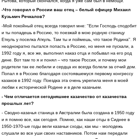
Рытова, который скончался, когда я уже сам был в немощи.
-Что говорил о России ваш отец – белый офицер Михаил
Кузьмич Речкалов?
-Мой покойный отец всегда говорил мне: ''Если Господь сподобит
и ты попадешь в Россию, то поезжай в мою родную станицу
Еткуль у поселка Аткуль. Там ты и поймешь, что такое Родина''. Я
неоднократно пытался попасть в Россию, но меня не пускали, а
1992 году я, все же, выполнил наказ отца и побывал на его род
дине. Вот там то я и понял – что такое Россия, и почему мои
родители так ее любили и сердца их всегда болели за отчий дом.
Попал я в Россию благодаря состоявшемуся первому конгрессу
казаков в 1992 году. Поездка эта очень укрепила меня в моей
любви к исторической Родине и в деле казачьем.
- Чем отличается сегодняшнее казачество от казачества
прошлых лет?
- Сводно-казачья станица в Австралии была создана в 1950 году
и я помню все, как сегодня. Помню, как наши отцы в Сиднее в
1950-1970-ые годы вели казачьи сходы, как мы - молодежь
слушали во все уши своих наставников. Потом нам передали