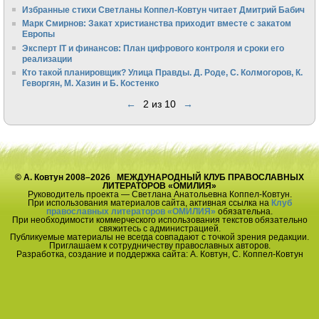
Избранные стихи Светланы Коппел-Ковтун читает Дмитрий Бабич
Марк Смирнов: Закат христианства приходит вместе с закатом
Европы
Эксперт IT и финансов: План цифрового контроля и сроки его
реализации
Кто такой планировщик? Улица Правды. Д. Роде, С. Колмогоров, К.
Геворгян, М. Хазин и Б. Костенко
←
2 из 10
→
© А. Ковтун 2008–2026 МЕЖДУНАРОДНЫЙ КЛУБ ПРАВОСЛАВНЫХ
ЛИТЕРАТОРОВ «ОМИЛИЯ»
Руководитель проекта — Светлана Анатольевна Коппел-Ковтун.
При использования материалов сайта, активная ссылка на
Клуб
православных литераторов «ОМИЛИЯ»
обязательна.
При необходимости коммерческого использования текстов обязательно
свяжитесь с администрацией.
Публикуемые материалы не всегда совпадают с точкой зрения редакции.
Приглашаем к сотрудничеству православных авторов.
Разработка, создание и поддержка сайта: А. Ковтун, С. Коппел-Ковтун