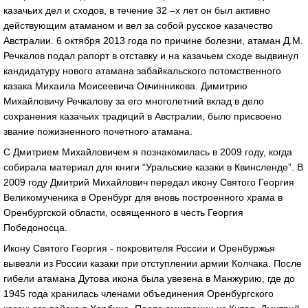
казачьих дел и сходов, в течение 32 –х лет он был активно
действующим атаманом и вел за собой русское казачество
Австралии. 6 октября 2013 года по причине болезни, атаман Д.М.
Речкалов подал рапорт в отставку и на казачьем сходе выдвинул
кандидатуру нового атамана забайкальского потомственного
казака Михаила Моисеевича Овчинникова. Димитрию
Михайловичу Речкалову за его многолетний вклад в дело
сохранения казачьих традиций в Австралии, было присвоено
звание пожизненного почетного атамана.
С Дмитрием Михайловичем я познакомилась в 2009 году, когда
собирала материал для книги “Уральские казаки в Квинсленде”. В
2009 году Дмитрий Михайлович передал икону Святого Георгия
Великомученика в Оренбург для вновь построенного храма в
Оренбургской области, освященного в честь Георгия
Победоносца.
Икону Святого Георгия - покровителя России и Оренбуржья
вывезли из России казаки при отступлении армии Колчака. После
гибели атамана Дутова икона была увезена в Манжурию, где до
1945 года хранилась членами объединения Оренбургского