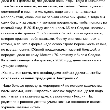
дела и мы делали то, что делали наши отцы. Тогда в казачестве
тоже были сложности, но не такие, как сейчас. Сейчас одна из
сложностей в том, что молодежь надо загонять на казачьи
мероприятия, чтобы они не забыли какой они крови, а тогда мы
сами бегали за отцами и мечтали повзрослеть, чтобы попасть на
казачий сход. В 2015 году исполнилось 65 лет Сводно- казачьей
станице в Австралии. Это большой юбилей, а молодежи мало,
которая признает себя казаками. Форму они казачью носить
готовы, а то, что в форме надо особо строго беречь честь казака,
не всегда помнят. Юбилей праздновался казачий большой, а
передать дело не кому. Может к 70-летнему юбилею Сводно-
Казачьей станицы в Австралии, к 2020 году, дела изменятся в
лучшую сторону.
-Как вы считаете, что необходимо сейчас делать, чтобы
сохранить казачьи традиции в Австралии?
-Надо больше проводить мероприятий по истории казачества,
балы казачьи, книги издавать о казаках зарубежья. Детей надо
воспитывать в казачьем духе, с уважением к России. Нас
родители с раннего детства учили казачьи постановки ставить,
журналы казачьи читать.