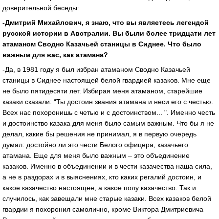
доверительной беседы:
-Дмитрий Михайлович, я знаю, что вы являетесь легендой
русской истории в Австралии. Вы были более тридцати лет
атаманом Сводно Казачьей станицы в Сиднее. Что было
важным для вас, как атамана?
-Да, в 1981 году я был избран атаманом Сводно Казачьей
станицы в Сиднее настоящей белой гвардией казаков. Мне еще
не было пятидесяти лет. Избирая меня атаманом, старейшие
казаки сказали: “Ты достоин звания атамана и неси его с честью.
Всех нас похоронишь с четью и с достоинством... ". Именно честь
и достоинство казака для меня было самым важным. Что бы я не
делал, какие бы решения не принимал, я в первую очередь
думал: достойно ли это чести Белого офицера, казачьего
атамана. Еще для меня было важным – это объединение
казаков. Именно в объединении и в чести казачества наша сила,
а не в раздорах и в выяснениях, кто каких регалий достоин, и
какое казачество настоящее, а какое полу казачество. Так и
случилось, как завещали мне старые казаки. Всех казаков белой
гвардии я похоронил самолично, кроме Виктора Дмитриевича