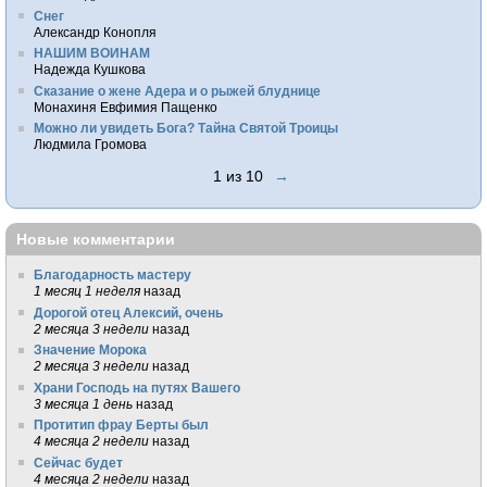
Снег
Александр Конопля
НАШИМ ВОИНАМ
Надежда Кушкова
Сказание о жене Адера и о рыжей блуднице
Монахиня Евфимия Пащенко
Можно ли увидеть Бога? Тайна Святой Троицы
Людмила Громова
1 из 10
→
Новые комментарии
Благодарность мастеру
1 месяц 1 неделя
назад
Дорогой отец Алексий, очень
2 месяца 3 недели
назад
Значение Морока
2 месяца 3 недели
назад
Храни Господь на путях Вашего
3 месяца 1 день
назад
Протитип фрау Берты был
4 месяца 2 недели
назад
Сейчас будет
4 месяца 2 недели
назад