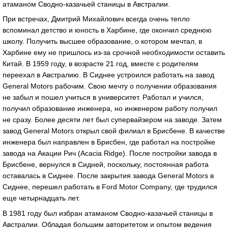
атаманом Сводно-казачьей станицы в Австралии.
При встречах, Дмитрий Михайлович всегда очень тепло
вспоминал детство и юность в Харбине, где окончил среднюю
школу. Получить высшее образование, о котором мечтал, в
Харбине ему не пришлось из-за срочной необходимости оставить
Китай. В 1959 году, в возрасте 21 год, вместе с родителям
переехал в Австралию. В Сиднее устроился работать на завод
General Motors рабочим. Свою мечту о получении образования
не забыл и пошел учиться в университет. Работал и учился,
получил образование инженера, но инженером работу получил
не сразу. Более десяти лет был супервайзером на заводе. Затем
завод General Motors открыл свой филиал в Брисбене. В качестве
инженера был направлен в Брисбен, где работал на постройке
завода на Акации Рич (Acacia Ridge). После постройки завода в
Брисбене, вернулся в Сидней, поскольку, постоянная работа
оставалась в Сиднее. После закрытия завода General Motors в
Сиднее, перешел работать в Ford Motor Company, где трудился
еще четырнадцать лет.
В 1981 году был избран атаманом Сводно-казачьей станицы в
Австралии. Обладая большим авторитетом и опытом ведения