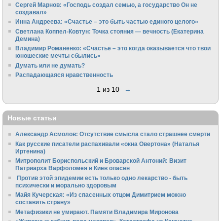
Сергей Марнов: «Господь создал семью, а государство Он не
создавал»
Инна Андреева: «Счастье – это быть частью единого целого»
Светлана Коппел-Ковтун: Точка стояния — вечность (Екатерина
Демина)
Владимир Романенко: «Счастье – это когда оказывается что твои
юношеские мечты сбылись»
Думать или не думать?
Распадающаяся нравственность
1 из 10
→
Новые статьи
Александр Асмолов: Отсутствие смысла стало страшнее смерти
Как русские писатели распахивали «окна Овертона» (Наталья
Иртенина)
Митрополит Бориспольский и Броварской Антоний: Визит
Патриарха Варфоломея в Киев опасен
Против этой эпидемии есть только одно лекарство - быть
психически и морально здоровым
Майя Кучерская: «Из спасенных отцом Димитрием можно
составить страну»
Метафизики не умирают. Памяти Владимира Миронова