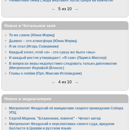
«Животные гибнут, вода мертвая». Катастрофа на Камчатке
←
5 из 10
→
Новое в Читальном зале
То же самое (Юнна Мориц)
Дьявол – это атмосфера (Юнна Мориц)
Я не лгал (Игорь Северянин)
Каждый хочет, чтоб «я» - это сразу же было «мы»
И каждый росток утверждает: «Я сам» (Лариса Миллер)
В вопросах веры недопустимо следовать только дипломатии
(Митрополит Иерофей (Влахос)
Главы о любви (Прп. Максим Исповедник)
←
4 из 10
→
Новое в медиагалерее
Митрополит Феодосий об инициативе скорого проведения Собора
УПЦ
Сергей Марнов. "Блаженная, помоги!" - Читает автор
Митрополит Феодосий о перспективах своего суда, вредном
балласте в Церкви и русском языке