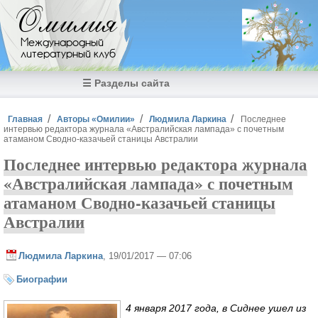
Перейти к основному содержанию
Омилия
Международный
литературный клуб
☰ Разделы сайта
Вы здесь
Главная
Авторы «Омилии»
Людмила Ларкина
Последнее
интервью редактора журнала «Австралийская лампада» с почетным
атаманом Сводно-казачьей станицы Австралии
Последнее интервью редактора журнала
«Австралийская лампада» с почетным
атаманом Сводно-казачьей станицы
Австралии
Людмила Ларкина
, 19/01/2017 — 07:06
Биографии
4 января 2017 года, в Сиднее ушел из