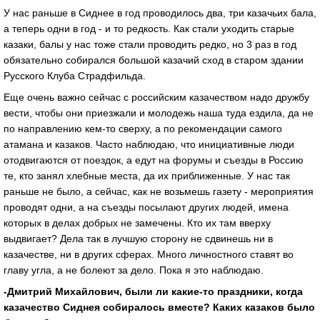
У нас раньше в Сиднее в год проводилось два, три казачьих бала,
а теперь одни в год - и то редкость. Как стали уходить старые
казаки, балы у нас тоже стали проводить редко, но 3 раз в год
обязательно собирался большой казачий сход в старом здании
Русского Клуба Страдфильда.
Еще очень важно сейчас с российским казачеством надо дружбу
вести, чтобы они приезжали и молодежь наша туда ездила, да не
по направлению кем-то сверху, а по рекомендации самого
атамана и казаков. Часто наблюдаю, что инициативные люди
отодвигаются от поездок, а едут на форумы и съезды в Россию
те, кто занял хлебные места, да их приближенные. У нас так
раньше не было, а сейчас, как не возьмешь газету - мероприятия
проводят одни, а на съезды посылают других людей, имена
которых в делах добрых не замечены. Кто их там вверху
выдвигает? Дела так в лучшую сторону не сдвинешь ни в
казачестве, ни в других сферах. Много личностного ставят во
главу угла, а не болеют за дело. Пока я это наблюдаю.
-Дмитрий Михайлович, были ли какие-то праздники, когда
казачество Сиднея собиралось вместе? Каких казаков было