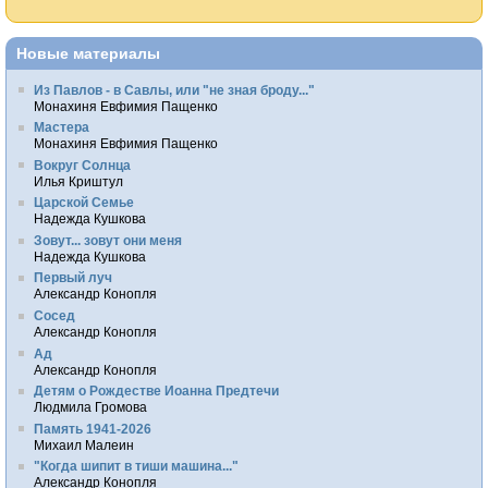
Новые материалы
Из Павлов - в Савлы, или "не зная броду..."
Монахиня Евфимия Пащенко
Мастера
Монахиня Евфимия Пащенко
Вокруг Солнца
Илья Криштул
Царской Семье
Надежда Кушкова
Зовут... зовут они меня
Надежда Кушкова
Первый луч
Александр Конопля
Сосед
Александр Конопля
Ад
Александр Конопля
Детям о Рождестве Иоанна Предтечи
Людмила Громова
Память 1941-2026
Михаил Малеин
"Когда шипит в тиши машина..."
Александр Конопля