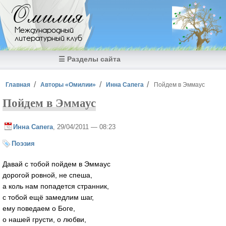
Перейти к основному содержанию
Омилия
Международный
литературный клуб
☰ Разделы сайта
Вы здесь
Главная
Авторы «Омилии»
Инна Сапега
Пойдем в Эммаус
Пойдем в Эммаус
Инна Сапега
, 29/04/2011 — 08:23
Поэзия
Давай с тобой пойдем в Эммаус
дорогой ровной, не спеша,
а коль нам попадется странник,
с тобой ещё замедлим шаг,
ему поведаем о Боге,
о нашей грусти, о любви,