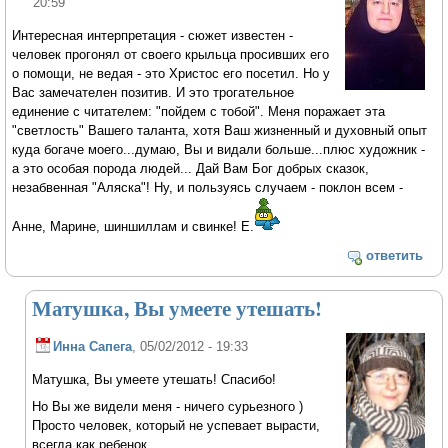
20:59
Интересная интерпретация - сюжет известен -
человек прогонял от своего крыльца просивших его
о помощи, не ведая - это Христос его посетил. Но у
Вас замечателен позитив. И это трогательное
единение с читателем: "пойдем с тобой". Меня поражает эта
"светлость" Вашего таланта, хотя Ваш жизненный и духовный опыт
куда богаче моего...думаю, Вы и видали больше...плюс художник -
а это особая порода людей... Дай Вам Бог добрых сказок,
незабвенная "Аляска"! Ну, и пользуясь случаем - поклон всем -
Анне, Марине, шиншиллам и свинке! Е.
ответить
Матушка, Вы умеете утешать!
Инна Сапега
, 05/02/2012 - 19:33
Матушка, Вы умеете утешать! Спасибо!
Но Вы же видели меня - ничего сурьезного )
Просто человек, который не успевает вырасти,
всегда как ребенок.