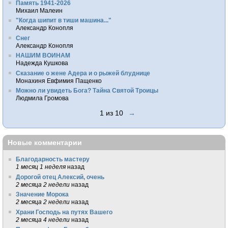
Память 1941-2026
Михаил Малеин
"Когда шипит в тиши машина..."
Александр Конопля
Снег
Александр Конопля
НАШИМ ВОИНАМ
Надежда Кушкова
Сказание о жене Адера и о рыжей блуднице
Монахиня Евфимия Пащенко
Можно ли увидеть Бога? Тайна Святой Троицы
Людмила Громова
1 из 10
→
Новые комментарии
Благодарность мастеру
1 месяц 1 неделя
назад
Дорогой отец Алексий, очень
2 месяца 2 недели
назад
Значение Морока
2 месяца 2 недели
назад
Храни Господь на путях Вашего
2 месяца 4 недели
назад