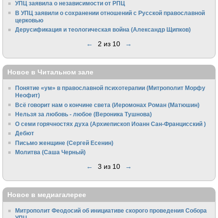
УПЦ заявила о независимости от РПЦ
В УПЦ заявили о сохранении отношений с Русской православной
церковью
Дерусификация и теологическая война (Александр Щипков)
←
2 из 10
→
Новое в Читальном зале
Понятие «ум» в православной психотерапии (Митрополит Морфу
Неофит)
Всё говорит нам о кончине света (Иеромонах Роман (Матюшин)
Нельзя за любовь - любое (Вероника Тушнова)
О семи горячностях духа (Архиепископ Иоанн Сан-Францисский )
Дебют
Письмо женщине (Сергей Есенин)
Молитва (Саша Черный)
←
3 из 10
→
Новое в медиагалерее
Митрополит Феодосий об инициативе скорого проведения Собора
УПЦ