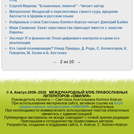
Сергей Марнов. "Блаженная, помоги!" - Читает автор
Митрополит Феодосий о перспективах своего суда, вредном
балласте в Церкви и русском языке
Избранные стихи Светланы Коппел-Ковтун читает Дмитрий Бабич
Марк Смирнов: Закат христианства приходит вместе с закатом
Европы
Эксперт IT и финансов: План цифрового контроля и сроки его
реализации
Кто такой планировщик? Улица Правды. Д. Роде, С. Колмогоров, К.
Геворгян, М. Хазин и Б. Костенко
←
2 из 10
→
© А. Ковтун 2008–2026 МЕЖДУНАРОДНЫЙ КЛУБ ПРАВОСЛАВНЫХ
ЛИТЕРАТОРОВ «ОМИЛИЯ»
Руководитель проекта — Светлана Анатольевна Коппел-Ковтун.
При использования материалов сайта, активная ссылка на
Клуб
православных литераторов «ОМИЛИЯ»
обязательна.
При необходимости коммерческого использования текстов обязательно
свяжитесь с администрацией.
Публикуемые материалы не всегда совпадают с точкой зрения редакции.
Приглашаем к сотрудничеству православных авторов.
Разработка, создание и поддержка сайта: А. Ковтун, С. Коппел-Ковтун