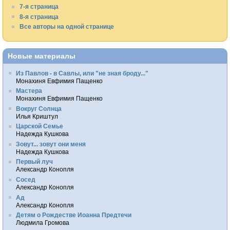
7-я страница
8-я страница
Все авторы на одной странице
Новые материалы
Из Павлов - в Савлы, или "не зная броду..."
Монахиня Евфимия Пащенко
Мастера
Монахиня Евфимия Пащенко
Вокруг Солнца
Илья Криштул
Царской Семье
Надежда Кушкова
Зовут... зовут они меня
Надежда Кушкова
Первый луч
Александр Конопля
Сосед
Александр Конопля
Ад
Александр Конопля
Детям о Рождестве Иоанна Предтечи
Людмила Громова