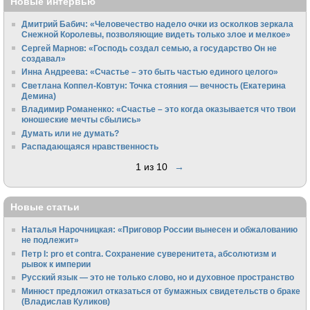
Новые интервью
Дмитрий Бабич: «Человечество надело очки из осколков зеркала
Снежной Королевы, позволяющие видеть только злое и мелкое»
Сергей Марнов: «Господь создал семью, а государство Он не
создавал»
Инна Андреева: «Счастье – это быть частью единого целого»
Светлана Коппел-Ковтун: Точка стояния — вечность (Екатерина
Демина)
Владимир Романенко: «Счастье – это когда оказывается что твои
юношеские мечты сбылись»
Думать или не думать?
Распадающаяся нравственность
1 из 10
→
Новые статьи
Наталья Нарочницкая: «Приговор России вынесен и обжалованию
не подлежит»
Петр I: pro et contra. Сохранение суверенитета, абсолютизм и
рывок к империи
Русский язык — это не только слово, но и духовное пространство
Минюст предложил отказаться от бумажных свидетельств о браке
(Владислав Куликов)