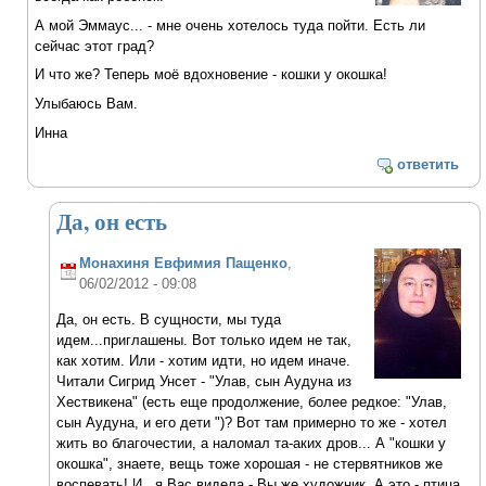
А мой Эммаус... - мне очень хотелось туда пойти. Есть ли
сейчас этот град?
И что же? Теперь моё вдохновение - кошки у окошка!
Улыбаюсь Вам.
Инна
ответить
Да, он есть
Монахиня Евфимия Пащенко
,
06/02/2012 - 09:08
Да, он есть. В сущности, мы туда
идем...приглашены. Вот только идем не так,
как хотим. Или - хотим идти, но идем иначе.
Читали Сигрид Унсет - "Улав, сын Аудуна из
Хествикена" (есть еще продолжение, более редкое: "Улав,
сын Аудуна, и его дети ")? Вот там примерно то же - хотел
жить во благочестии, а наломал та-аких дров... А "кошки у
окошка", знаете, вещь тоже хорошая - не стервятников же
воспевать! И...я Вас видела - Вы же художник. А это - птица