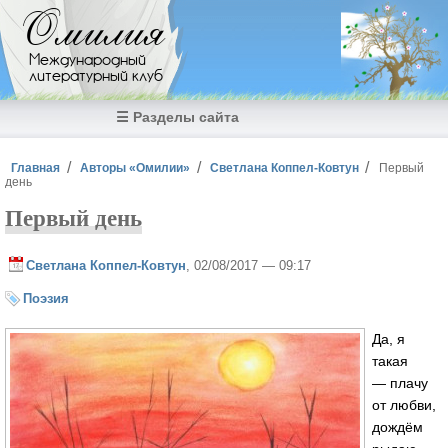
Перейти к основному содержанию
Омилия
Международный
литературный клуб
☰ Разделы сайта
Вы здесь
Главная
Авторы «Омилии»
Светлана Коппел-Ковтун
Первый
день
Первый день
Светлана Коппел-Ковтун
, 02/08/2017 — 09:17
Поэзия
Да, я
такая
— плачу
от любви,
дождём