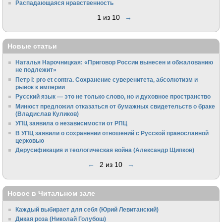
Распадающаяся нравственность
1 из 10
→
Новые статьи
Наталья Нарочницкая: «Приговор России вынесен и обжалованию
не подлежит»
Петр I: pro et contra. Сохранение суверенитета, абсолютизм и
рывок к империи
Русский язык — это не только слово, но и духовное пространство
Минюст предложил отказаться от бумажных свидетельств о браке
(Владислав Куликов)
УПЦ заявила о независимости от РПЦ
В УПЦ заявили о сохранении отношений с Русской православной
церковью
Дерусификация и теологическая война (Александр Щипков)
←
2 из 10
→
Новое в Читальном зале
Каждый выбирает для себя (Юрий Левитанский)
Дикая роза (Николай Голубош)