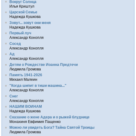
Вокруг Солнца
Илья Криштул
Царской Семье
Надежда Кушкова
Зовут... зовут они меня
Надежда Кушкова
Первый луч
Александр Конопля
Сосед
Александр Конопля
Ад
Александр Конопля
Детям о Рождестве Иоанна Предтечи
Людмила Громова
Память 1941-2026
Михаил Малеин
"Когда шипит в тиши машина..."
Александр Конопля
Снег
Александр Конопля
НАШИМ ВОИНАМ
Надежда Кушкова
Сказание о жене Адера и о рыжей блуднице
Монахиня Евфимия Пащенко
Можно ли увидеть Бога? Тайна Святой Троицы
Людмила Громова