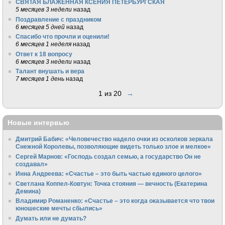
СВЯТАЯ БЛАЖЕННАЯ КСЕНИЯ ПЕТЕРБУРГСКАЯ
5 месяцев 3 недели
назад
Поздравление с праздником
6 месяцев 5 дней
назад
Спасибо что прочли и оценили!
6 месяцев 1 неделя
назад
Ответ к 18 вопросу
6 месяцев 3 недели
назад
Талант внушать и вера
7 месяцев 1 день
назад
1 из 20
→
Новые интервью
Дмитрий Бабич: «Человечество надело очки из осколков зеркала
Снежной Королевы, позволяющие видеть только злое и мелкое»
Сергей Марнов: «Господь создал семью, а государство Он не
создавал»
Инна Андреева: «Счастье – это быть частью единого целого»
Светлана Коппел-Ковтун: Точка стояния — вечность (Екатерина
Демина)
Владимир Романенко: «Счастье – это когда оказывается что твои
юношеские мечты сбылись»
Думать или не думать?