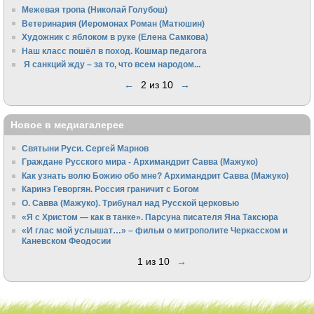
Межевая тропа (Николай Голубош)
Ветеринария (Иеромонах Роман (Матюшин)
Художник с яблоком в руке (Елена Самкова)
Наш класс пошёл в поход. Кошмар педагога
Я санкций жду – за то, что всем народом...
←
2 из 10
→
Новое в медиагалерее
Святыни Руси. Сергей Марнов
Граждане Русского мира - Архимандрит Савва (Мажуко)
Как узнать волю Божию обо мне? Архимандрит Савва (Мажуко)
Каринэ Геворгян. Россия граничит с Богом
О. Савва (Мажуко). Трибунал над Русской церковью
«Я с Христом — как в танке». Парсуна писателя Яна Таксюра
«И глас мой услышат…» – фильм о митрополите Черкасском и
Каневском Феодосии
1 из 10
→