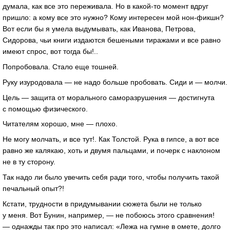
думала, как все это переживала. Но в какой-то момент вдруг
пришло: а кому все это нужно? Кому интересен мой нон-фикшн?
Вот если бы я умела выдумывать, как Иванова, Петрова,
Сидорова, чьи книги издаются бешеными тиражами и все равно
имеют спрос, вот тогда бы!..
Попробовала. Стало еще тошней.
Руку изуродовала — не надо больше пробовать. Сиди и — молчи.
Цель — защита от морального саморазрушения — достигнута
с помощью физического.
Читателям хорошо, мне — плохо.
Не могу молчать, и все тут!. Как Толстой. Рука в гипсе, а вот все
равно же калякаю, хоть и двумя пальцами, и почерк с наклоном
не в ту сторону.
Так надо ли было увечить себя ради того, чтобы получить такой
печальный опыт?!
Кстати, трудности в придумывании сюжета были не только
у меня. Вот Бунин, например, — не побоюсь этого сравнения!
— однажды так про это написал: «Лежа на гумне в омете, долго