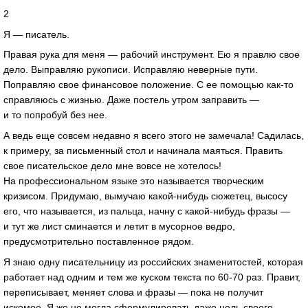
2
Я — писатель.
Правая рука для меня — рабочий инструмент. Ею я правлю свое
дело. Выправляю рукописи. Исправляю неверные пути.
Поправляю свое финансовое положение. С ее помощью как-то
справляюсь с жизнью. Даже постель утром заправить —
и то попробуй без нее.
А ведь еще совсем недавно я всего этого не замечала! Садилась,
к примеру, за письменный стол и начинала маяться. Править
свое писательское дело мне вовсе не хотелось!
На профессиональном языке это называется творческим
кризисом. Придумаю, вымучаю какой-нибудь сюжетец, высосу
его, что называется, из пальца, начну с какой-нибудь фразы —
и тут же лист сминается и летит в мусорное ведро,
предусмотрительно поставленное рядом.
Я знаю одну писательницу из российских знаменитостей, которая
работает над одним и тем же куском текста по 60-70 раз. Правит,
переписывает, меняет слова и фразы — пока не получит
искомое. Я же не могла сформулировать даже цель своего