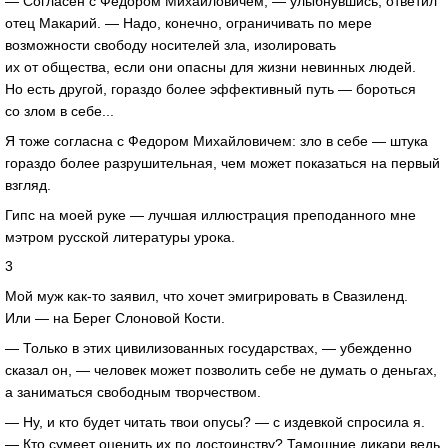
— Согласен с Федором Михайловичем, — улыбнувшись, ответил
отец Макарий. — Надо, конечно, ограничивать по мере
возможности свободу носителей зла, изолировать
их от общества, если они опасны для жизни невинных людей.
Но есть другой, гораздо более эффективный путь — бороться
со злом в себе...
Я тоже согласна с Федором Михайловичем: зло в себе — штука
гораздо более разрушительная, чем может показаться на первый
взгляд.
Гипс на моей руке — лучшая иллюстрация преподанного мне
мэтром русской литературы урока.
3
Мой муж как-то заявил, что хочет эмигрировать в Свазиленд.
Или — на Берег Слоновой Кости.
— Только в этих цивилизованных государствах, — убежденно
сказал он, — человек может позволить себе не думать о деньгах,
а заниматься свободным творчеством.
— Ну, и кто будет читать твои опусы? — с издевкой спросила я.
— Кто сумеет оценить их по достоинству? Тамошние дикари ведь