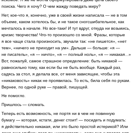
поиска. Чего я хочу? О чем жажду поведать миру?
Нет, кое-что я, конечно, уже в своей жизни написала — не в том
объеме, каком хотелось бы, и не такое сногсшибательное, как
мечталось в начале. Но все-таки! И тут вдруг, откуда ни возьмись,
кризис творчества! Что-то произошло со мной. Фразы, которые
я все чаще стала произносить, звучали так: «не пишется», «нет
тем», «ничего не приходит на ум». Дальше — больше: «я —
не писатель», «я — ничто», «я — полный ноль», «я — никакая...»
Вот, пожалуй, самое страшное определение: быть никакой —
равносильно тому, как если бы не быть вообще. Каждый раз,
садясь за стол, я делала все, от меня зависящее, чтобы эта
«никаковость» никак не проявилась. То есть, била себя по рукам.
Вернее, по одной руке — правой, пишущей.
Не помогло.
Пришлось — сломать.
Теперь есть возможность, не портя ни в чем не повинную
бумагу — которая, кстати, денег стоит! — посидеть и подумать:
я действительно никакая, или это было простой истерикой? Или