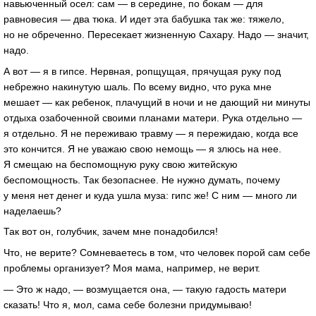
навьюченный осел: сам — в середине, по бокам — для
равновесия — два тюка. И идет эта бабушка так же: тяжело,
но не обреченно. Пересекает жизненную Сахару. Надо — значит,
надо.
А вот — я в гипсе. Нервная, ропщущая, прячущая руку под
небрежно накинутую шаль. По всему видно, что рука мне
мешает — как ребенок, плачущий в ночи и не дающий ни минуты
отдыха озабоченной своими планами матери. Рука отдельно —
я отдельно. Я не переживаю травму — я пережидаю, когда все
это кончится. Я не уважаю свою немощь — я злюсь на нее.
Я смещаю на беспомощную руку свою житейскую
беспомощность. Так безопаснее. Не нужно думать, почему
у меня нет денег и куда ушла муза: гипс же! С ним — много ли
наделаешь?
Так вот он, голубчик, зачем мне понадобился!
Что, не верите? Сомневаетесь в том, что человек порой сам себе
проблемы организует? Моя мама, например, не верит.
— Это ж надо, — возмущается она, — такую гадость матери
сказать! Что я, мол, сама себе болезни придумываю!