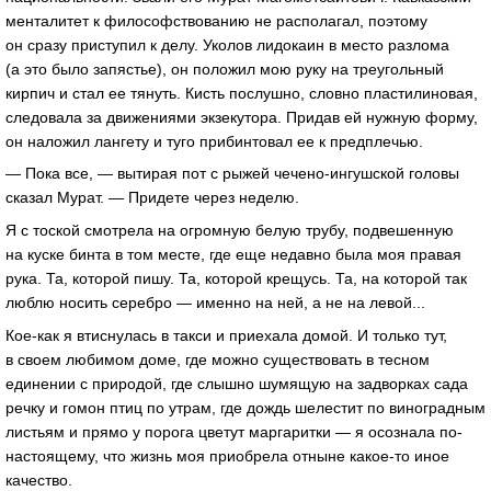
менталитет к философствованию не располагал, поэтому
он сразу приступил к делу. Уколов лидокаин в место разлома
(а это было запястье), он положил мою руку на треугольный
кирпич и стал ее тянуть. Кисть послушно, словно пластилиновая,
следовала за движениями экзекутора. Придав ей нужную форму,
он наложил лангету и туго прибинтовал ее к предплечью.
— Пока все, — вытирая пот с рыжей чечено-ингушской головы
сказал Мурат. — Придете через неделю.
Я с тоской смотрела на огромную белую трубу, подвешенную
на куске бинта в том месте, где еще недавно была моя правая
рука. Та, которой пишу. Та, которой крещусь. Та, на которой так
люблю носить серебро — именно на ней, а не на левой...
Кое-как я втиснулась в такси и приехала домой. И только тут,
в своем любимом доме, где можно существовать в тесном
единении с природой, где слышно шумящую на задворках сада
речку и гомон птиц по утрам, где дождь шелестит по виноградным
листьям и прямо у порога цветут маргаритки — я осознала по-
настоящему, что жизнь моя приобрела отныне какое-то иное
качество.