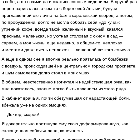
в себе, а он возьми да и окажись сонным видением. В другой раз
переговаривалась о чем-то с Королевой Англии, будучи
приглашенной ею лично на бал в королевский дворец, а потом,
по пробуждении, долго не могла собрать себя «до кучи»:
утренний кофе, всегда такой желанный и вкусный, казался
пресным, маленькая, но уютная столовая с окном в сад —
сараем, а моя жизнь, еще недавно, в общем-то, неплохая
и местами даже очень неплохая — лишенной всякого смысла.
А еще в одном сне я вполне реально пряталась от бомбежки
с воздуха, происходившей на центральном городском проспекте,
и шум самолетов долго стоял в моих ушах.
В общем, неестественно изогнутая и недействующая рука, как
мне показалось, вполне могла быть явлением из этого ряда.
В кабинет врача я, почти обезумевшая от нарастающей боли,
вбежала уже на одних эмоциях.
— Доктор, скорее!
Я доверительно протянула ему свою деформированную, как
сплющенная собачья лапа, конечность.
Доктор, молодой и красивый, в надвинутом на лоб зеленом