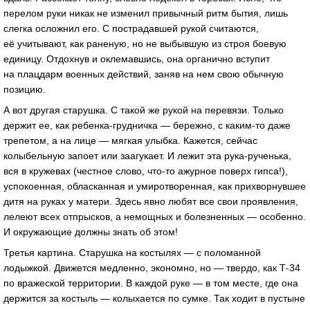
перелом руки никак не изменил привычный ритм бытия, лишь
слегка осложнил его. С пострадавшей рукой считаются,
её учитывают, как раненую, но не выбывшую из строя боевую
единицу. Отдохнув и оклемавшись, она органично вступит
на плацдарм военных действий, заняв на нем свою обычную
позицию.
А вот другая старушка. С такой же рукой на перевязи. Только
держит ее, как ребенка-грудничка — бережно, с каким-то даже
трепетом, а на лице — мягкая улыбка. Кажется, сейчас
колыбельную запоет или заагукает. И лежит эта рука-рученька,
вся в кружевах (честное слово, что-то ажурное поверх гипса!),
успокоенная, обласканная и умиротворенная, как прихворнувшее
дитя на руках у матери. Здесь явно любят все свои проявления,
лелеют всех отпрысков, а немощных и болезненных — особенно.
И окружающие должны знать об этом!
Третья картина. Старушка на костылях — с поломанной
лодыжкой. Движется медленно, экономно, но — твердо, как Т-34
по вражеской территории. В каждой руке — в том месте, где она
держится за костыль — колыхается по сумке. Так ходит в пустыне