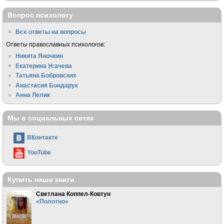
Вопрос психологу
Все ответы на вопросы
Ответы православных психологов:
Никита Яночкин
Екатерина Усачева
Татьяна Бобровских
Анастасия Бондарук
Анна Лелик
Мы в социальных сетях
ВКонтакте
YouTube
Купить наши книги
Светлана Коппел-Ковтун
«Полотно»