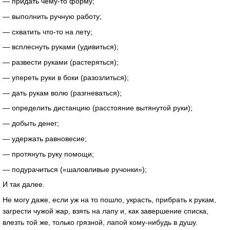
— придать чему-то форму;
— выполнить ручную работу;
— схватить что-то на лету;
— всплеснуть руками (удивиться);
— развести руками (растеряться);
— упереть руки в боки (разозлиться);
— дать рукам волю (разгневаться);
— определить дистанцию (расстояние вытянутой руки);
— добыть денег;
— удержать равновесие;
— протянуть руку помощи;
— подурачиться («шаловливые ручонки»);
И так далее.
Не могу даже, если уж на то пошло, украсть, прибрать к рукам,
загрести чужой жар, взять на лапу и, как завершение списка,
влезть той же, только грязной, лапой кому-нибудь в душу.