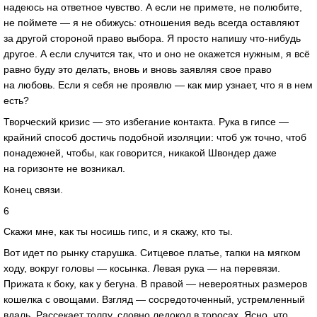
надеюсь на ответное чувство. А если не примете, не полюбите,
не поймете — я не обижусь: отношения ведь всегда оставляют
за другой стороной право выбора. Я просто напишу что-нибудь
другое. А если случится так, что и оно не окажется нужным, я всё
равно буду это делать, вновь и вновь заявляя свое право
на любовь. Если я себя не проявлю — как мир узнает, что я в нем
есть?
Творческий кризис — это избегание контакта. Рука в гипсе —
крайний способ достичь подобной изоляции: чтоб уж точно, чтоб
понадежней, чтобы, как говорится, никакой Швондер даже
на горизонте не возникал.
Конец связи.
6
Скажи мне, как ты носишь гипс, и я скажу, кто ты.
Вот идет по рынку старушка. Ситцевое платье, тапки на мягком
ходу, вокруг головы — косынка. Левая рука — на перевязи.
Прижата к боку, как у бегуна. В правой — невероятных размеров
кошелка с овощами. Взгляд — сосредоточенный, устремленный
вдаль. Рассекает толпу, словно ледокол в торосах. Ясно, что