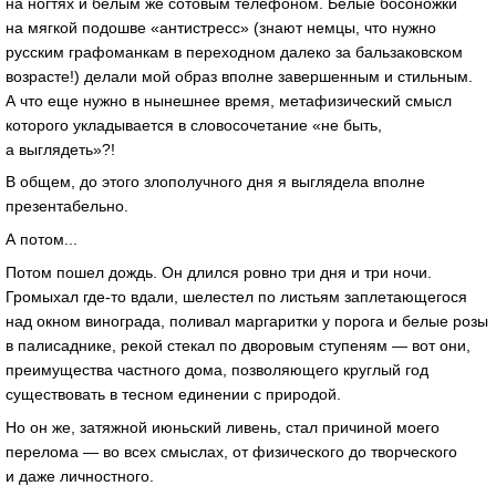
на ногтях и белым же сотовым телефоном. Белые босоножки
на мягкой подошве «антистресс» (знают немцы, что нужно
русским графоманкам в переходном далеко за бальзаковском
возрасте!) делали мой образ вполне завершенным и стильным.
А что еще нужно в нынешнее время, метафизический смысл
которого укладывается в словосочетание «не быть,
а выглядеть»?!
В общем, до этого злополучного дня я выглядела вполне
презентабельно.
А потом...
Потом пошел дождь. Он длился ровно три дня и три ночи.
Громыхал где-то вдали, шелестел по листьям заплетающегося
над окном винограда, поливал маргаритки у порога и белые розы
в палисаднике, рекой стекал по дворовым ступеням — вот они,
преимущества частного дома, позволяющего круглый год
существовать в тесном единении с природой.
Но он же, затяжной июньский ливень, стал причиной моего
перелома — во всех смыслах, от физического до творческого
и даже личностного.