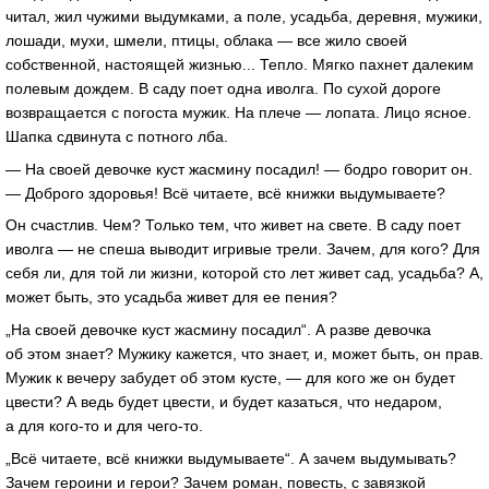
читал, жил чужими выдумками, а поле, усадьба, деревня, мужики,
лошади, мухи, шмели, птицы, облака — все жило своей
собственной, настоящей жизнью... Тепло. Мягко пахнет далеким
полевым дождем. В саду поет одна иволга. По сухой дороге
возвращается с погоста мужик. На плече — лопата. Лицо ясное.
Шапка сдвинута с потного лба.
— На своей девочке куст жасмину посадил! — бодро говорит он.
— Доброго здоровья! Всё читаете, всё книжки выдумываете?
Он счастлив. Чем? Только тем, что живет на свете. В саду поет
иволга — не спеша выводит игривые трели. Зачем, для кого? Для
себя ли, для той ли жизни, которой сто лет живет сад, усадьба? А,
может быть, это усадьба живет для ее пения?
„На своей девочке куст жасмину посадил“. А разве девочка
об этом знает? Мужику кажется, что знает, и, может быть, он прав.
Мужик к вечеру забудет об этом кусте, — для кого же он будет
цвести? А ведь будет цвести, и будет казаться, что недаром,
а для кого-то и для чего-то.
„Всё читаете, всё книжки выдумываете“. А зачем выдумывать?
Зачем героини и герои? Зачем роман, повесть, с завязкой