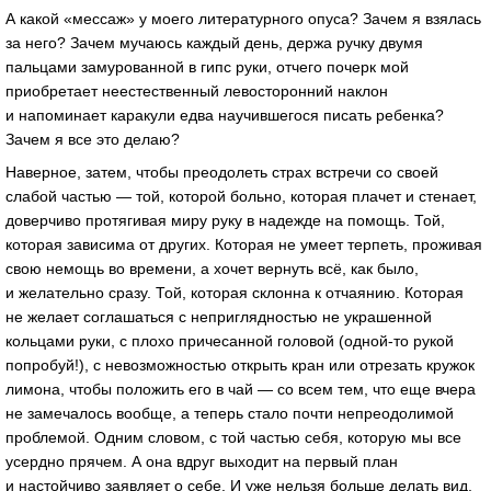
А какой «мессаж» у моего литературного опуса? Зачем я взялась
за него? Зачем мучаюсь каждый день, держа ручку двумя
пальцами замурованной в гипс руки, отчего почерк мой
приобретает неестественный левосторонний наклон
и напоминает каракули едва научившегося писать ребенка?
Зачем я все это делаю?
Наверное, затем, чтобы преодолеть страх встречи со своей
слабой частью — той, которой больно, которая плачет и стенает,
доверчиво протягивая миру руку в надежде на помощь. Той,
которая зависима от других. Которая не умеет терпеть, проживая
свою немощь во времени, а хочет вернуть всё, как было,
и желательно сразу. Той, которая склонна к отчаянию. Которая
не желает соглашаться с неприглядностью не украшенной
кольцами руки, с плохо причесанной головой (одной-то рукой
попробуй!), с невозможностью открыть кран или отрезать кружок
лимона, чтобы положить его в чай — со всем тем, что еще вчера
не замечалось вообще, а теперь стало почти непреодолимой
проблемой. Одним словом, с той частью себя, которую мы все
усердно прячем. А она вдруг выходит на первый план
и настойчиво заявляет о себе. И уже нельзя больше делать вид,