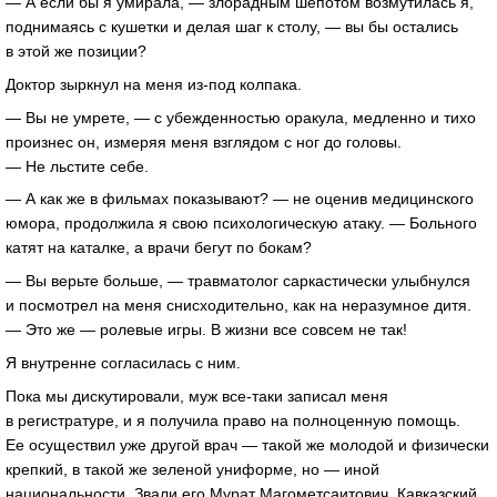
— А если бы я умирала, — злорадным шепотом возмутилась я,
поднимаясь с кушетки и делая шаг к столу, — вы бы остались
в этой же позиции?
Доктор зыркнул на меня из-под колпака.
— Вы не умрете, — с убежденностью оракула, медленно и тихо
произнес он, измеряя меня взглядом с ног до головы.
— Не льстите себе.
— А как же в фильмах показывают? — не оценив медицинского
юмора, продолжила я свою психологическую атаку. — Больного
катят на каталке, а врачи бегут по бокам?
— Вы верьте больше, — травматолог саркастически улыбнулся
и посмотрел на меня снисходительно, как на неразумное дитя.
— Это же — ролевые игры. В жизни все совсем не так!
Я внутренне согласилась с ним.
Пока мы дискутировали, муж все-таки записал меня
в регистратуре, и я получила право на полноценную помощь.
Ее осуществил уже другой врач — такой же молодой и физически
крепкий, в такой же зеленой униформе, но — иной
национальности. Звали его Мурат Магометсаитович. Кавказский