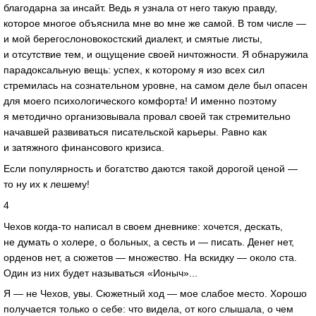
благодарна за инсайт. Ведь я узнала от него такую правду,
которое многое объяснила мне во мне же самой. В том числе —
и мой берегослоновокостский диалект, и смятые листы,
и отсутствие тем, и ощущение своей ничтожности. Я обнаружила
парадоксальную вещь: успех, к которому я изо всех сил
стремилась на сознательном уровне, на самом деле был опасен
для моего психологического комфорта! И именно поэтому
я методично организовывала провал своей так стремительно
начавшей развиваться писательской карьеры. Равно как
и затяжного финансового кризиса.
Если популярность и богатство даются такой дорогой ценой —
то ну их к лешему!
4
Чехов когда-то написал в своем дневнике: хочется, дескать,
не думать о холере, о больных, а сесть и — писать. Денег нет,
орденов нет, а сюжетов — множество. На вскидку — около ста.
Один из них будет называться «Ионыч»...
Я — не Чехов, увы. Сюжетный ход — мое слабое место. Хорошо
получается только о себе: что видела, от кого слышала, о чем