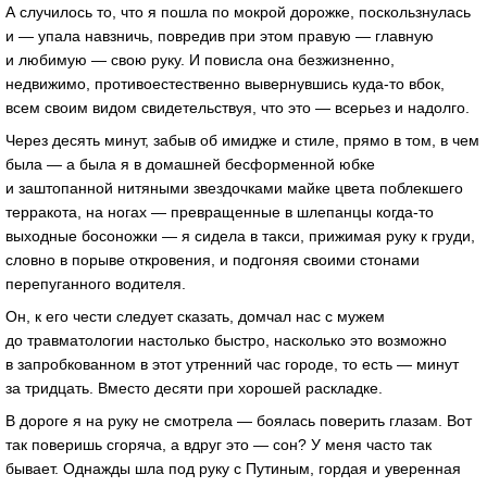
А случилось то, что я пошла по мокрой дорожке, поскользнулась
и — упала навзничь, повредив при этом правую — главную
и любимую — свою руку. И повисла она безжизненно,
недвижимо, противоестественно вывернувшись куда-то вбок,
всем своим видом свидетельствуя, что это — всерьез и надолго.
Через десять минут, забыв об имидже и стиле, прямо в том, в чем
была — а была я в домашней бесформенной юбке
и заштопанной нитяными звездочками майке цвета поблекшего
терракота, на ногах — превращенные в шлепанцы когда-то
выходные босоножки — я сидела в такси, прижимая руку к груди,
словно в порыве откровения, и подгоняя своими стонами
перепуганного водителя.
Он, к его чести следует сказать, домчал нас с мужем
до травматологии настолько быстро, насколько это возможно
в запробкованном в этот утренний час городе, то есть — минут
за тридцать. Вместо десяти при хорошей раскладке.
В дороге я на руку не смотрела — боялась поверить глазам. Вот
так поверишь сгоряча, а вдруг это — сон? У меня часто так
бывает. Однажды шла под руку с Путиным, гордая и уверенная