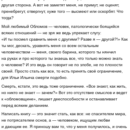
другая сторона. А вот не заметят меня, не примут, не оценят,
пренебрегут, отвергнут, хуже того — высмеют или оскорбят. Что
тогда?
Мой любимый Обломов — человек, патологически боящийся
всяких отношений — не зря же ведь упрекает слугу:
«И ты посмел сравнить меня с другими? Разве я — другой?!» Как
ты мог, дескать, уравнять меня со всем остальным
человечеством — меня, своего барина, которого ты нянчил
на руках и про которого ты знаешь все, что только можно знать
о человеке? И это ведь он говорит не по злобе, не по плохости
своей. Просто стать как все, то есть принять своё ограничение,
для Ильи Ильича смерти подобно.
Смерть, кстати, это ведь тоже ограничение. «Все знают, как жить,
но никто не знает — зачем?» Вот это отсутствие смыслов и ведет
к «обломовщине», лишает дееспособности и останавливает
перед всяким деланием.
Написать книгу — это значит стать, как все: не спасителем мира,
не потрясателем основ, а — человеком, ищущим любви
и дающим ее. Я приношу вам то, что у меня получилось, и очень