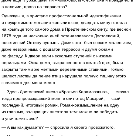
даже еще глубже: дает ли «никаковость», если она и правда есть
в наличии, право на творчество?
Однажды я, в приступе профессиональной идентификации
и неукротимого желания «опылиться», двадцать минут стояла
на крыльце того самого дома в Предтеченском скиту, где весной
1878 года на несколько дней останавливался Достоевский,
посетивший Оптину пустынь. Домик этот был совсем маленьким,
даже невзрачным, с дощатой террасой и двумя окнами
по фасаду. К двери вели несколько ступеней с низкими
перильцами. Окна дома, выкрашенного в желтый цвет, были
закрыты такими же желтыми деревянными ставнями. Только
шелест листвы да пение птиц нарушали полную тишину этого
значимого для меня места.
— Здесь Достоевский писал «Братьев Карамазовых», — сказал
тогда препровождавший меня в скит отец Макарий, — свой
последний, итоговый роман. Роман-размышление на одну
из главных, волнующих писателя тем: можно ли победить
и уничтожить зло?
— А вы как думаете? — спросила я своего провожатого.