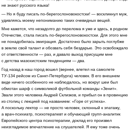
не знают русского языка!
— Но я буду писать по-берегослоновокостски! — воскликнул муж,
удивляясь моему непониманию таких очевидных вещей.
Мне кажется, что незадолго до перелома я уже и здесь, в родном
Отечестве, стала писать по-берегослоновокостски. Для этого мне
не понадобилась эмиграция. Достаточно было зарыть поглубже
в землю свой талант и обозвать себя бездарью. Это освобождало
от ответственности — раз, и давало выход присущим мне
с детства мазохистским тенденциям — два.
Год назад в наш город вошел (вернее, влетел на самолете
ТУ-134 рейсом из Санкт-Петербурга) человек. В его внешнем
виде ничего особенного не наблюдалось, но вокруг шеи был
обмотан шарф с символикой футбольной команды «Зенит».
Звали этого человека Андрей Склизков, и прибыл он в провинцию
из столиц с лекцией под названием: «Горе от успеха».
А поскольку лектор — не просто человек, склонный к эпатажу,
а врач-психиатр, психотерапевт и обучающий групп-аналитик
Европейского центра психотерапии, доклад его произвел
неизгладимое впечатление на слушателей. Я ему тоже очень