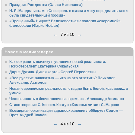
Праздник Рождества (Олеся Николаева)
Н. Я. Мандельштам: «Свою pоль в жизни я могу опpеделить так: я
была свидетельницей поэзии»
«Прощенный» Ницше? Великопостная апология «скоромной»
философии (Фарис Нофал)
←
7 из 10
→
Новое в медиагалерее
Как сохранить психику в условиях новой реальности.
Психотерапевт Екатерина Сокальская
Дарья Дугина. Дикая карта - Сергей Переслегин
«Все русские виноваты» — что на это ответить? Психолог
Александр Асмолов
Новая европейская реальность: стыдно быть белой, красивой... и
умной
Человечность в бесчеловечные времена - Александр Асмолов
Стихотворение С. Коппел-Ковтун «Камень» читает С. Марнов
Всемирная организация здравоохранения лоббирует Содом —
Прот. Андрей Ткачёв
←
4 из 10
→