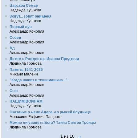
Царской Семье
Надежда Кушкова
Зовут... зовут они меня
Надежда Кушкова
Первый луч
Александр Конопля
Сосед
Александр Конопля
Ад
Александр Конопля
Детям о Рождестве Иоанна Предтечи
Людмила Громова
Память 1941-2026
Михаил Малеин
"Когда шипит в тиши машина..."
Александр Конопля
Снег
Александр Конопля
НАШИМ ВОИНАМ
Надежда Кушкова
Сказание о жене Адера и о рыжей блуднице
Монахиня Евфимия Пащенко
Можно ли увидеть Бога? Тайна Святой Троицы
Людмила Громова
1 из 10
→