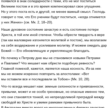
появился в знак солидарности с теми, кто не мог поститься
Великим постом и в это время компенсировал свое упущение.
Но у этого поста есть и другой, не менее важный смысл. Господь
говорит о том, что Его ученики будут поститься, «когда отнимется
у них Жених» (см. Мк. 2, 18–20).
Наше духовное состояние зачастую и есть состояние потери
Христа, в той или иной степени. Чтобы обрести твердость в вере
(так как маловерие изгоняется молитвой и постом), мы возлагаем
на себя воздержание и усиливаем молитву. И можем ожидать дар
Божий — Его обновляющую и укрепляющую благодать.
Но почему к Петрову дню мы не становимся новыми Петрами
и Павлами? Что мешает нам обрести подобную ревность?
Главной помехой, кажется, является наша косность. Из-за нее
мы не можем искренно повторить за апостолами: «Вот
мы оставили все и последовали за Тобою» (Мк. 10, 28).
Что-то всегда мешает нам: земные склонности и привязанности,
привычки, может и не особо греховные, но опасные именно тем,
что они становятся тонкой, но непреодолимой преградой между
свободой во Христе и узкими рамками привычного быта.
В Австралии вместо ворот на многочисленных фермах зачастую