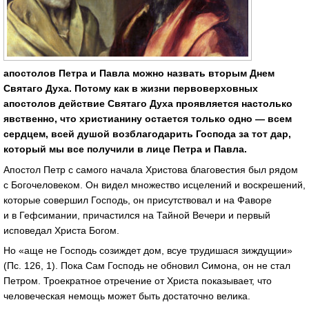
апостолов Петра и Павла можно назвать вторым Днем
Святаго Духа. Потому как в жизни первоверховных
апостолов действие Святаго Духа проявляется настолько
явственно, что христианину остается только одно — всем
сердцем, всей душой возблагодарить Господа за тот дар,
который мы все получили в лице Петра и Павла.
Апостол Петр с самого начала Христова благовестия был рядом
с Богочеловеком. Он видел множество исцелений и воскрешений,
которые совершил Господь, он присутствовал и на Фаворе
и в Гефсимании, причастился на Тайной Вечери и первый
исповедал Христа Богом.
Но «аще не Господь созиждет дом, всуе трудишася зиждущии»
(Пc. 126, 1). Пока Сам Господь не обновил Симона, он не стал
Петром. Троекратное отречение от Христа показывает, что
человеческая немощь может быть достаточно велика.