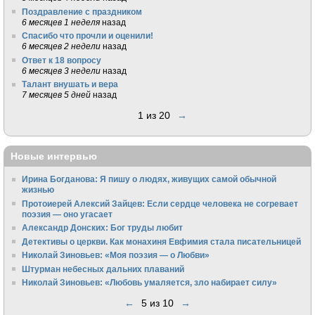
Поздравление с праздником
6 месяцев 1 неделя
назад
Спасибо что прочли и оценили!
6 месяцев 2 недели
назад
Ответ к 18 вопросу
6 месяцев 3 недели
назад
Талант внушать и вера
7 месяцев 5 дней
назад
1 из 20
→
Новые интервью
Ирина Богданова: Я пишу о людях, живущих самой обычной
жизнью
Протоиерей Алексий Зайцев: Если сердце человека не согревает
поэзия — оно угасает
Александр Донских: Бог труды любит
Детективы о церкви. Как монахиня Евфимия стала писательницей
Николай Зиновьев: «Моя поэзия — о Любви»
Штурман небесных дальних плаваний
Николай Зиновьев: «Любовь умаляется, зло набирает силу»
←
5 из 10
→