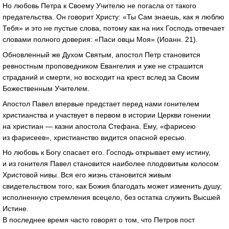
Но любовь Петра к Своему Учителю не погасла от такого
предательства. Он говорит Христу: «Ты Сам знаешь, как я люблю
Тебя» и это не пустые слова, потому как на них Господь отвечает
словами полного доверия: «Паси овцы Моя» (Иоанн. 21).
Обновленный же Духом Святым, апостол Петр становится
ревностным проповедником Евангелия и уже не страшится
страданий и смерти, но восходит на крест вслед за Своим
Божественным Учителем.
Апостол Павел впервые предстает перед нами гонителем
христианства и участвует в первом в истории Церкви гонении
на христиан — казни апостола Стефана. Ему, «фарисею
из фарисеев», христианство видится опасной ересью.
Но любовь к Богу спасает его. Господь открывает ему истину,
и из гонителя Павел становится наиболее плодовитым колосом
Христовой нивы. Вся его жизнь становится живым
свидетельством того, как Божия благодать может изменить душу,
исполненную стремления всецело, без остатка служить Высшей
Истине.
В последнее время часто говорят о том, что Петров пост