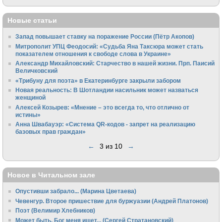
Новые статьи
Запад повышает ставку на поражение России (Пётр Акопов)
Митрополит УПЦ Феодосий: «Судьба Яна Таксюра может стать
показателем отношения к свободе слова в Украине»
Алек­сандр Михайловский: Старчество в нашей жизни. Прп. Паисий
Величковский
«Трибуну для поэта» в Екатеринбурге закрыли забором
Новая реальность: В Шотландии насильник может назваться
женщиной
Алексей Козырев: «Мнение – это всегда то, что отлично от
истины»
Анна Швабауэр: «Система QR-кодов - запрет на реализацию
базовых прав граждан»
←
3 из 10
→
Новое в Читальном зале
Опустивши забрало... (Марина Цветаева)
Чевенгур. Второе пришествие для буржуазии (Андрей Платонов)
Поэт (Велимир Хлебников)
Может быть, Бог меня ищет... (Сергей Стратановский)