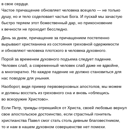
в свое сердце.
Частое причащение обновляет человека всецело — не только
душу, но и тело соделовает частью Бога. И пускай мы зачастую
быстро теряем этот божественный дар, но прикосновение
к вечности не проходит бесследно.
День за днем, причащение за причащением постепенно
вырывают христианина из состояния греховной одержимости
и обновляют человека плотского в человека духовного.
Порой за временем духовного подъема следует падение.
Человек слаб, а современный человек слаб даже не вдвойне,
а многократно. Но каждое падение не должно становиться для
нас поводом для уныния.
Наоборот, видя пример первоверховных апостолов, мы можем
и должны восстать из греховного сна и вновь «облещись
во всеоружие Христово».
Если Петр, трижды отрекшийся от Христа, своей любовью вернул
свое апостольское достоинство, если страстный гонитель
христианства Павел смог стать столь дивным благовестником,
то и нам в нашем духовном совершенстве нет помехи.