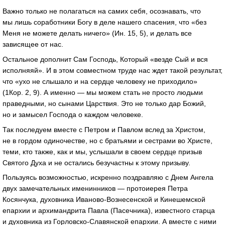
Важно только не полагаться на самих себя, осознавать, что
мы лишь соработники Богу в деле нашего спасения, что «без
Меня не можете делать ничего» (Ин. 15, 5), и делать все
зависящее от нас.
Остальное дополнит Сам Господь, Который «везде Сый и вся
исполняяй». И в этом совместном труде нас ждет такой результат,
что «ухо не слышало и на сердце человеку не приходило»
(1Кор. 2, 9). А именно — мы можем стать не просто людьми
праведными, но сынами Царствия. Это не только дар Божий,
но и замысел Господа о каждом человеке.
Так последуем вместе с Петром и Павлом вслед за Христом,
не в гордом одиночестве, но с братьями и сестрами во Христе,
теми, кто также, как и мы, услышали в своем сердце призыв
Святого Духа и не остались безучастны к этому призыву.
Пользуясь возможностью, искренно поздравляю с Днем Ангела
двух замечательных именинников — протоиерея Петра
Косянчука, духовника Иваново-Вознесенской и Кинешемской
епархии и архимандрита Павла (Пасечника), известного старца
и духовника из Горловско-Славянской епархии. А вместе с ними