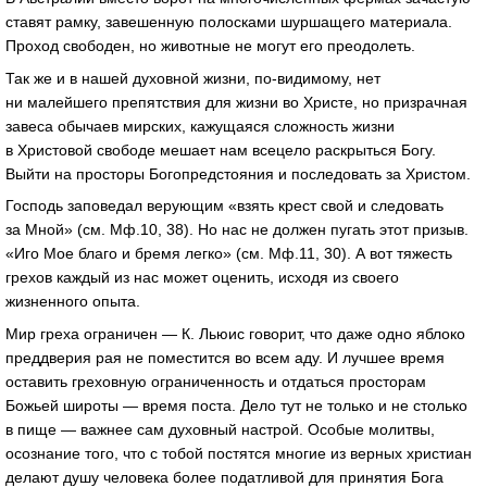
ставят рамку, завешенную полосками шуршащего материала.
Проход свободен, но животные не могут его преодолеть.
Так же и в нашей духовной жизни, по-видимому, нет
ни малейшего препятствия для жизни во Христе, но призрачная
завеса обычаев мирских, кажущаяся сложность жизни
в Христовой свободе мешает нам всецело раскрыться Богу.
Выйти на просторы Богопредстояния и последовать за Христом.
Господь заповедал верующим «взять крест свой и следовать
за Мной» (см. Мф.10, 38). Но нас не должен пугать этот призыв.
«Иго Мое благо и бремя легко» (см. Мф.11, 30). А вот тяжесть
грехов каждый из нас может оценить, исходя из своего
жизненного опыта.
Мир греха ограничен — К. Льюис говорит, что даже одно яблоко
преддверия рая не поместится во всем аду. И лучшее время
оставить греховную ограниченность и отдаться просторам
Божьей широты — время поста. Дело тут не только и не столько
в пище — важнее сам духовный настрой. Особые молитвы,
осознание того, что с тобой постятся многие из верных христиан
делают душу человека более податливой для принятия Бога