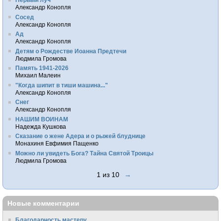
Александр Конопля
Сосед
Александр Конопля
Ад
Александр Конопля
Детям о Рождестве Иоанна Предтечи
Людмила Громова
Память 1941-2026
Михаил Малеин
"Когда шипит в тиши машина..."
Александр Конопля
Снег
Александр Конопля
НАШИМ ВОИНАМ
Надежда Кушкова
Сказание о жене Адера и о рыжей блуднице
Монахиня Евфимия Пащенко
Можно ли увидеть Бога? Тайна Святой Троицы
Людмила Громова
1 из 10
→
Новые комментарии
Благодарность мастеру