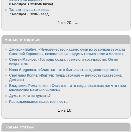
6 месяцев 3 недели
назад
Талант внушать и вера
7 месяцев 1 день
назад
1 из 20
→
Новые интервью
Дмитрий Бабич: «Человечество надело очки из осколков зеркала
Снежной Королевы, позволяющие видеть только злое и мелкое»
Сергей Марнов: «Господь создал семью, а государство Он не
создавал»
Инна Андреева: «Счастье – это быть частью единого целого»
Светлана Коппел-Ковтун: Точка стояния — вечность (Екатерина
Демина)
Владимир Романенко: «Счастье – это когда оказывается что твои
юношеские мечты сбылись»
Думать или не думать?
Распадающаяся нравственность
1 из 10
→
Новые статьи