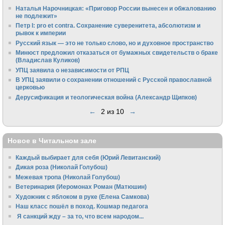
Наталья Нарочницкая: «Приговор России вынесен и обжалованию
не подлежит»
Петр I: pro et contra. Сохранение суверенитета, абсолютизм и
рывок к империи
Русский язык — это не только слово, но и духовное пространство
Минюст предложил отказаться от бумажных свидетельств о браке
(Владислав Куликов)
УПЦ заявила о независимости от РПЦ
В УПЦ заявили о сохранении отношений с Русской православной
церковью
Дерусификация и теологическая война (Александр Щипков)
←
2 из 10
→
Новое в Читальном зале
Каждый выбирает для себя (Юрий Левитанский)
Дикая роза (Николай Голубош)
Межевая тропа (Николай Голубош)
Ветеринария (Иеромонах Роман (Матюшин)
Художник с яблоком в руке (Елена Самкова)
Наш класс пошёл в поход. Кошмар педагога
Я санкций жду – за то, что всем народом...