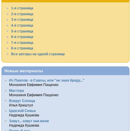
1-я страница
2-я страница
3-я страница
4-я страница
5-я страница
6-я страница
7-я страница
8-я страница
Все авторы на одной странице
Новые материалы
Из Павлов - в Савлы, или "не зная броду..."
Монахиня Евфимия Пащенко
Мастера
Монахиня Евфимия Пащенко
Вокруг Солнца
Илья Криштул
Царской Семье
Надежда Кушкова
Зовут... зовут они меня
Надежда Кушкова
Первый луч