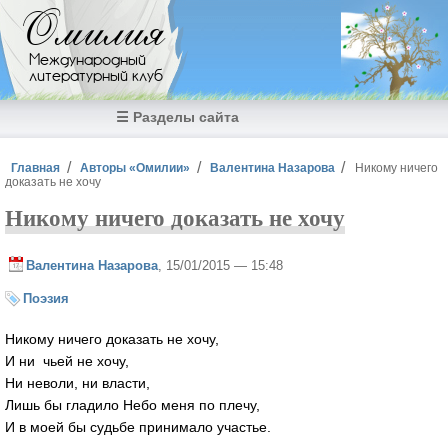
Перейти к основному содержанию
Омилия
Международный
литературный клуб
☰ Разделы сайта
Вы здесь
Главная
Авторы «Омилии»
Валентина Назарова
Никому ничего
доказать не хочу
Никому ничего доказать не хочу
Валентина Назарова
, 15/01/2015 — 15:48
Поэзия
Никому ничего доказать не хочу,
И ни чьей не хочу,
Ни неволи, ни власти,
Лишь бы гладило Небо меня по плечу,
И в моей бы судьбе принимало участье.