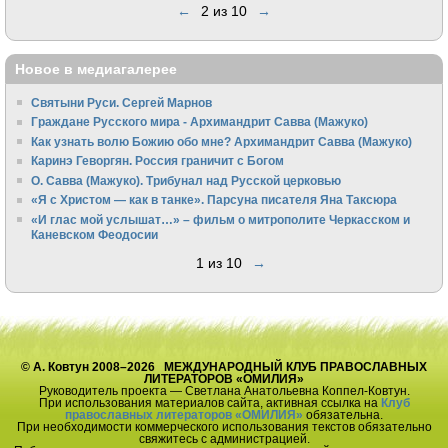
←
2 из 10
→
Новое в медиагалерее
Святыни Руси. Сергей Марнов
Граждане Русского мира - Архимандрит Савва (Мажуко)
Как узнать волю Божию обо мне? Архимандрит Савва (Мажуко)
Каринэ Геворгян. Россия граничит с Богом
О. Савва (Мажуко). Трибунал над Русской церковью
«Я с Христом — как в танке». Парсуна писателя Яна Таксюра
«И глас мой услышат…» – фильм о митрополите Черкасском и
Каневском Феодосии
1 из 10
→
© А. Ковтун 2008–2026 МЕЖДУНАРОДНЫЙ КЛУБ ПРАВОСЛАВНЫХ
ЛИТЕРАТОРОВ «ОМИЛИЯ»
Руководитель проекта — Светлана Анатольевна Коппел-Ковтун.
При использования материалов сайта, активная ссылка на
Клуб
православных литераторов «ОМИЛИЯ»
обязательна.
При необходимости коммерческого использования текстов обязательно
свяжитесь с администрацией.