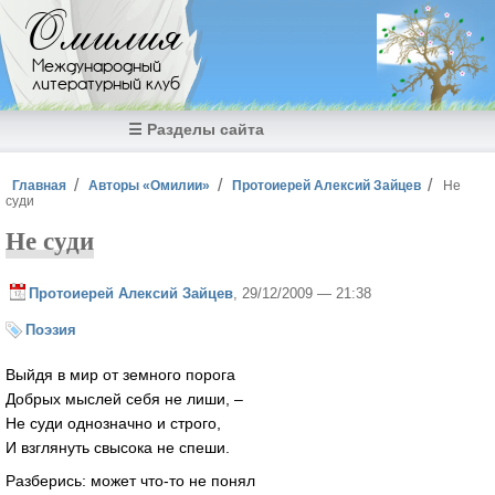
Перейти к основному содержанию
Омилия
Международный
литературный клуб
☰ Разделы сайта
Вы здесь
Главная
Авторы «Омилии»
Протоиерей Алексий Зайцев
Не
суди
Не суди
Протоиерей Алексий Зайцев
, 29/12/2009 — 21:38
Поэзия
Выйдя в мир от земного порога
Добрых мыслей себя не лиши, –
Не суди однозначно и строго,
И взглянуть свысока не спеши.
Разберись: может что-то не понял