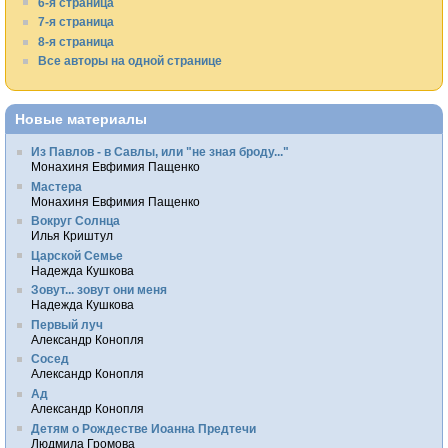
6-я страница
7-я страница
8-я страница
Все авторы на одной странице
Новые материалы
Из Павлов - в Савлы, или "не зная броду..."
Монахиня Евфимия Пащенко
Мастера
Монахиня Евфимия Пащенко
Вокруг Солнца
Илья Криштул
Царской Семье
Надежда Кушкова
Зовут... зовут они меня
Надежда Кушкова
Первый луч
Александр Конопля
Сосед
Александр Конопля
Ад
Александр Конопля
Детям о Рождестве Иоанна Предтечи
Людмила Громова