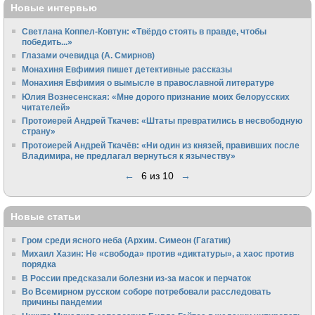
Новые интервью
Светлана Коппел-Ковтун: «Твёрдо стоять в правде, чтобы
победить...»
Глазами очевидца (А. Смирнов)
Монахиня Евфимия пишет детективные рассказы
Монахиня Евфимия о вымысле в православной литературе
Юлия Вознесенская: «Мне дорого признание моих белорусских
читателей»
Протоиерей Андрей Ткачев: «Штаты превратились в несвободную
страну»
Протоиерей Андрей Ткачёв: «Ни один из князей, правивших после
Владимира, не предлагал вернуться к язычеству»
←
6 из 10
→
Новые статьи
Гром среди ясного неба (Архим. Симеон (Гагатик)
Михаил Хазин: Не «свобода» против «диктатуры», а хаос против
порядка
В России предсказали болезни из-за масок и перчаток
Во Всемирном русском соборе потребовали расследовать
причины пандемии