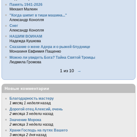
Память 1941-2026
Михаил Малеин
"Когда шипит в тиши машина..."
Александр Конопля
Снег
Александр Конопля
НАШИМ ВОИНАМ
Надежда Кушкова
Сказание о жене Адера и о рыжей блуднице
Монахиня Евфимия Пащенко
Можно ли увидеть Бога? Тайна Святой Троицы
Людмила Громова
1 из 10
→
Новые комментарии
Благодарность мастеру
1 месяц 1 неделя
назад
Дорогой отец Алексий, очень
2 месяца 3 недели
назад
Значение Морока
2 месяца 3 недели
назад
Храни Господь на путях Вашего
3 месяца 2 дня
назад