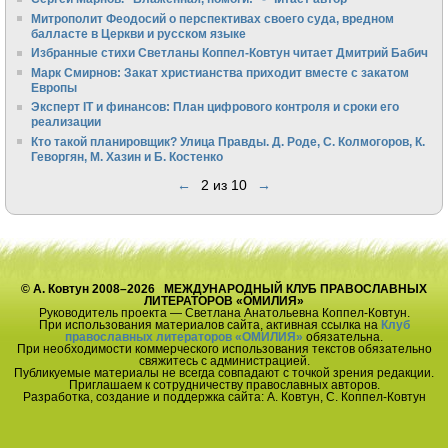
Митрополит Феодосий о перспективах своего суда, вредном
балласте в Церкви и русском языке
Избранные стихи Светланы Коппел-Ковтун читает Дмитрий Бабич
Марк Смирнов: Закат христианства приходит вместе с закатом
Европы
Эксперт IT и финансов: План цифрового контроля и сроки его
реализации
Кто такой планировщик? Улица Правды. Д. Роде, С. Колмогоров, К.
Геворгян, М. Хазин и Б. Костенко
←
2 из 10
→
© А. Ковтун 2008–2026 МЕЖДУНАРОДНЫЙ КЛУБ ПРАВОСЛАВНЫХ
ЛИТЕРАТОРОВ «ОМИЛИЯ»
Руководитель проекта — Светлана Анатольевна Коппел-Ковтун.
При использования материалов сайта, активная ссылка на
Клуб
православных литераторов «ОМИЛИЯ»
обязательна.
При необходимости коммерческого использования текстов обязательно
свяжитесь с администрацией.
Публикуемые материалы не всегда совпадают с точкой зрения редакции.
Приглашаем к сотрудничеству православных авторов.
Разработка, создание и поддержка сайта: А. Ковтун, С. Коппел-Ковтун