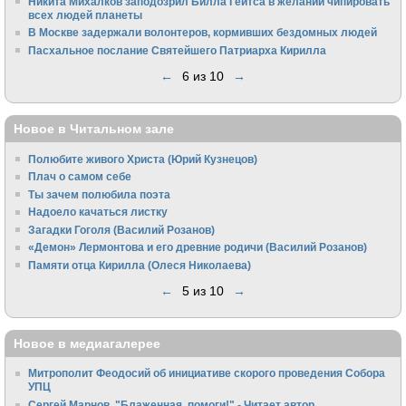
Никита Михалков заподозрил Билла Гейтса в желании чипировать
всех людей планеты
В Москве задержали волонтеров, кормивших бездомных людей
Пасхальное послание Святейшего Патриарха Кирилла
←
6 из 10
→
Новое в Читальном зале
Полюбите живого Христа (Юрий Кузнецов)
Плач о самом себе
Ты зачем полюбила поэта
Надоело качаться листку
Загадки Гоголя (Василий Розанов)
«Демон» Лермонтова и его древние родичи (Василий Розанов)
Памяти отца Кирилла (Олеся Николаева)
←
5 из 10
→
Новое в медиагалерее
Митрополит Феодосий об инициативе скорого проведения Собора
УПЦ
Сергей Марнов. "Блаженная, помоги!" - Читает автор