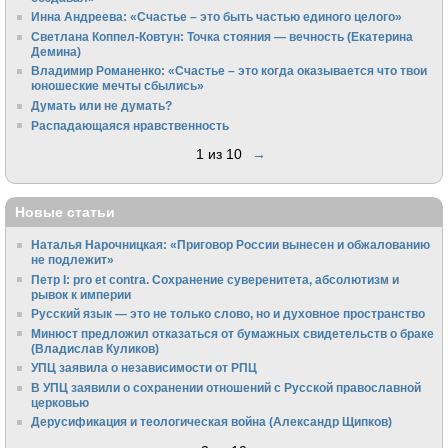
Инна Андреева: «Счастье – это быть частью единого целого»
Светлана Коппел-Ковтун: Точка стояния — вечность (Екатерина
Демина)
Владимир Романенко: «Счастье – это когда оказывается что твои
юношеские мечты сбылись»
Думать или не думать?
Распадающаяся нравственность
1 из 10
→
Новые статьи
Наталья Нарочницкая: «Приговор России вынесен и обжалованию
не подлежит»
Петр I: pro et contra. Сохранение суверенитета, абсолютизм и
рывок к империи
Русский язык — это не только слово, но и духовное пространство
Минюст предложил отказаться от бумажных свидетельств о браке
(Владислав Куликов)
УПЦ заявила о независимости от РПЦ
В УПЦ заявили о сохранении отношений с Русской православной
церковью
Дерусификация и теологическая война (Александр Щипков)