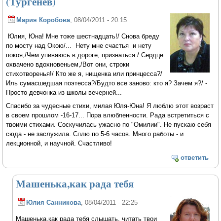
(Тургенев)
Мария Коробова
, 08/04/2011 - 20:15
Юлия, Юна! Мне тоже шестнадцать!/ Снова бреду
по мосту над Окою/... Нету мне счастья и нету
покоя,/Чем упиваюсь в дороге, признаться./ Сердце
охвачено вдохновеньем,/Вот они, строки
стихотворенья!/ Кто же я, нищенка или принцесса?/
Иль сумасшедшая поэтесса?/Будто все заново: кто я? Зачем я?/ -
Просто девчонка из школы вечерней...
Спасибо за чудесные стихи, милая Юля-Юна! Я люблю этот возраст
в своем прошлом -16-17... Пора влюбленности. Рада встретиться с
твоими стихами. Соскучилась ужасно по "Омилии". Не пускаю себя
сюда - не заслужила. Сплю по 5-6 часов. Много работы - и
лекционной, и научной. Счастливо!
ответить
Машенька,как рада тебя
Юлия Санникова
, 08/04/2011 - 22:25
Машенька,как рада тебя слышать, читать твои