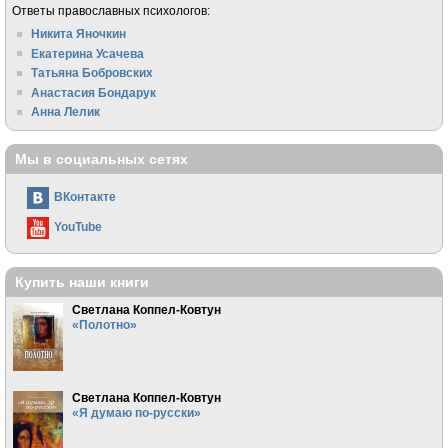
Ответы православных психологов:
Никита Яночкин
Екатерина Усачева
Татьяна Бобровских
Анастасия Бондарук
Анна Лелик
Мы в социальных сетях
ВКонтакте
YouTube
Купить наши книги
Светлана Коппел-Ковтун
«Полотно»
Светлана Коппел-Ковтун
«Я думаю по-русски»