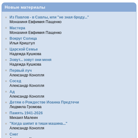
Новые материалы
Из Павлов - в Савлы, или "не зная броду..."
Монахиня Евфимия Пащенко
Мастера
Монахиня Евфимия Пащенко
Вокруг Солнца
Илья Криштул
Царской Семье
Надежда Кушкова
Зовут... зовут они меня
Надежда Кушкова
Первый луч
Александр Конопля
Сосед
Александр Конопля
Ад
Александр Конопля
Детям о Рождестве Иоанна Предтечи
Людмила Громова
Память 1941-2026
Михаил Малеин
"Когда шипит в тиши машина..."
Александр Конопля
Снег