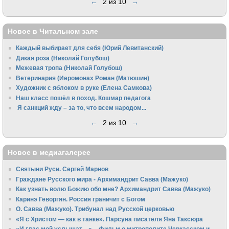
←
2 из 10
→
Новое в Читальном зале
Каждый выбирает для себя (Юрий Левитанский)
Дикая роза (Николай Голубош)
Межевая тропа (Николай Голубош)
Ветеринария (Иеромонах Роман (Матюшин)
Художник с яблоком в руке (Елена Самкова)
Наш класс пошёл в поход. Кошмар педагога
Я санкций жду – за то, что всем народом...
←
2 из 10
→
Новое в медиагалерее
Святыни Руси. Сергей Марнов
Граждане Русского мира - Архимандрит Савва (Мажуко)
Как узнать волю Божию обо мне? Архимандрит Савва (Мажуко)
Каринэ Геворгян. Россия граничит с Богом
О. Савва (Мажуко). Трибунал над Русской церковью
«Я с Христом — как в танке». Парсуна писателя Яна Таксюра
«И глас мой услышат…» – фильм о митрополите Черкасском и