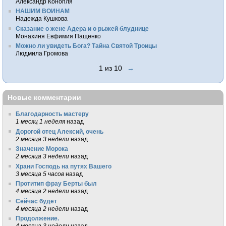
Александр Конопля
НАШИМ ВОИНАМ
Надежда Кушкова
Сказание о жене Адера и о рыжей блуднице
Монахиня Евфимия Пащенко
Можно ли увидеть Бога? Тайна Святой Троицы
Людмила Громова
1 из 10
→
Новые комментарии
Благодарность мастеру
1 месяц 1 неделя
назад
Дорогой отец Алексий, очень
2 месяца 3 недели
назад
Значение Морока
2 месяца 3 недели
назад
Храни Господь на путях Вашего
3 месяца 5 часов
назад
Протитип фрау Берты был
4 месяца 2 недели
назад
Сейчас будет
4 месяца 2 недели
назад
Продолжение.
4 месяца 3 недели
назад