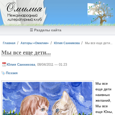
Перейти к основному содержанию
Омилия
Международный
литературный клуб
☰ Разделы сайта
Вы здесь
Главная
Авторы «Омилии»
Юлия Санникова
Мы все еще дети...
Мы все еще дети...
Юлия Санникова
, 08/04/2011 — 01:23
Поэзия
Мы все
еще дети
наивных
желаний,
Мы все
еще Юны,