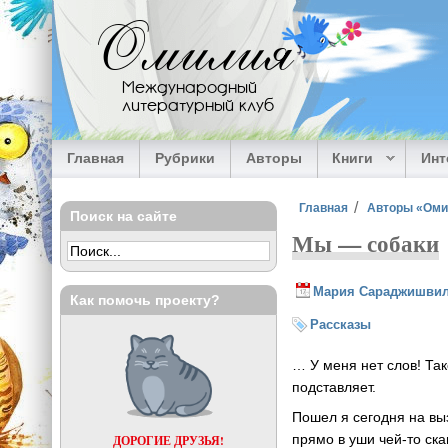
Перейти к основному содержанию
Омилия
Международный
литературный клуб
Главная
Рубрики
Авторы
Книги
Ин
Вы здесь
Главная
Авторы «Ом
Поиск на сайте
Мы — собаки
Мария Сараджишви
Как помочь проекту?
Рассказы
… У меня нет слов! Так
подставляет.
Пошел я сегодня на выз
прямо в уши чей-то ска
ДОРОГИЕ ДРУЗЬЯ!