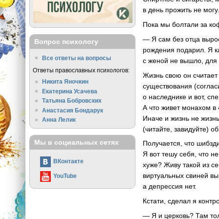
в день прожить не могу
Пока мы болтали за коф
— Я сам без отца вырос
Вопрос психологу
рождения подарил. Я к
Все ответы на вопросы
с женой не вышло, для
Ответы православных психологов:
Жизнь свою он считает
Никита Яночкин
существования (согласи
Екатерина Усачева
о наследнике и вот, сп
Татьяна Бобровских
А что живет монахом в 
Анастасия Бондарук
Иначе и жизнь не жизнь
Анна Лелик
(читайте, завидуйте) 
Мы в социальных сетях
Получается, что шибзд
Я вот тешу себя, что н
ВКонтакте
хуже? Живу такой из с
виртуальных свиней вы
YouTube
а депрессия нет.
Кстати, сделал я конт
— Я и церковь? Там то