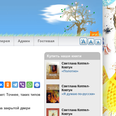
лерея
Админ
Гостевая
Купить наши книги
Светлана Коппел-
Ковтун
«Полотно»
Светлана Коппел-
Ковтун
«Я думаю по-русски»
ет. Точнее, таких типов
за закрытой двери
Светлана Коппел-
Ковтун