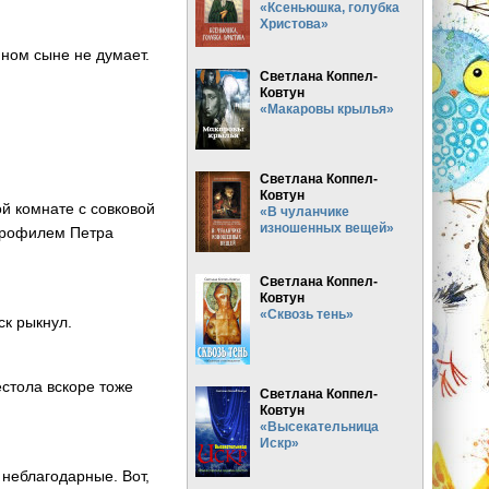
«Ксеньюшка, голубка
Христова»
нном сыне не думает.
Светлана Коппел-
Ковтун
«Макаровы крылья»
Светлана Коппел-
Ковтун
ой комнате с совковой
«В чуланчике
изношенных вещей»
 профилем Петра
Светлана Коппел-
Ковтун
«Сквозь тень»
ск рыкнул.
естола вскоре тоже
Светлана Коппел-
Ковтун
«Высекательница
Искр»
 неблагодарные. Вот,