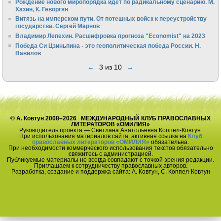
Рождение нового миропорядка идёт по радикальному сценарию. М.
Хазин, К. Геворгян
Витязь на имперском пути. От потешных войск к переустройству
государства. Сергей Марнов
Владимир Лепехин. Расшифровка прогноза "Economist" на 2023
Победа Си Цзиньпина - это геополитическая победа России. Н.
Вавилов
←
3 из 10
→
© А. Ковтун 2008–2026 МЕЖДУНАРОДНЫЙ КЛУБ ПРАВОСЛАВНЫХ
ЛИТЕРАТОРОВ «ОМИЛИЯ»
Руководитель проекта — Светлана Анатольевна Коппел-Ковтун.
При использования материалов сайта, активная ссылка на
Клуб
православных литераторов «ОМИЛИЯ»
обязательна.
При необходимости коммерческого использования текстов обязательно
свяжитесь с администрацией.
Публикуемые материалы не всегда совпадают с точкой зрения редакции.
Приглашаем к сотрудничеству православных авторов.
Разработка, создание и поддержка сайта: А. Ковтун, С. Коппел-Ковтун