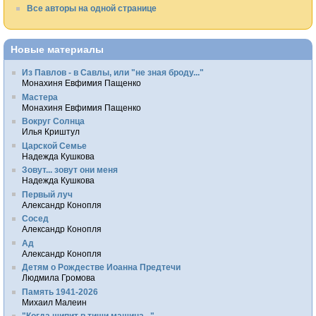
Все авторы на одной странице
Новые материалы
Из Павлов - в Савлы, или "не зная броду..."
Монахиня Евфимия Пащенко
Мастера
Монахиня Евфимия Пащенко
Вокруг Солнца
Илья Криштул
Царской Семье
Надежда Кушкова
Зовут... зовут они меня
Надежда Кушкова
Первый луч
Александр Конопля
Сосед
Александр Конопля
Ад
Александр Конопля
Детям о Рождестве Иоанна Предтечи
Людмила Громова
Память 1941-2026
Михаил Малеин
"Когда шипит в тиши машина..."