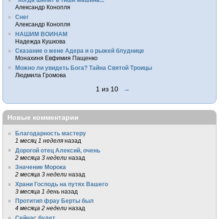
Александр Конопля
Снег
Александр Конопля
НАШИМ ВОИНАМ
Надежда Кушкова
Сказание о жене Адера и о рыжей блуднице
Монахиня Евфимия Пащенко
Можно ли увидеть Бога? Тайна Святой Троицы
Людмила Громова
1 из 10
→
Новые комментарии
Благодарность мастеру
1 месяц 1 неделя
назад
Дорогой отец Алексий, очень
2 месяца 3 недели
назад
Значение Морока
2 месяца 3 недели
назад
Храни Господь на путях Вашего
3 месяца 1 день
назад
Протитип фрау Берты был
4 месяца 2 недели
назад
Сейчас будет