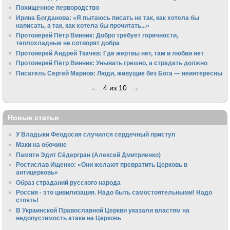
Похищенное первородство
Ирина Богданова: «Я пытаюсь писать не так, как хотела бы
написать, а так, как хотела бы прочитать...»
Протоиерей Пётр Винник: Добро требует горячности,
теплохладные не сотворят добра
Протоиерей Андрей Ткачев: Где жертвы нет, там и любви нет
Протоиерей Пётр Винник: Унывать грешно, а страдать должно
Писатель Сергей Марнов: Люди, живущие без Бога — неинтересны
←
4 из 10
→
Новые статьи
У Владыки Феодосия случился сердечный приступ
Маки на обочине
Памяти Эдит Сёдергран (Алексей Дмитриенко)
Ростислав Ищенко: «Они желают превратить Церковь в
антицерковь»
Образ страданий русского народа
Россия - это цивилизация. Надо быть самостоятельными! Надо
стоять!
В Украинской Православной Церкви указали властям на
недопустимость атаки на Церковь