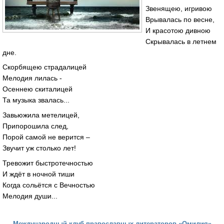
Звенящею, игривою
Врывалась по весне,
И красотою дивною
Скрывалась в летнем
дне.
Скорбящею страдалицей
Мелодия лилась -
Осеннею скиталицей
Та музыка звалась...
Завьюжила метелицей,
Припорошила след,
Порой самой не верится –
Звучит уж столько лет!
Тревожит быстротечностью
И ждёт в ночной тиши
Когда сольётся с Вечностью
Мелодия души...
Международный клуб православных литераторов «Омилия»