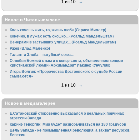
1 из 10
→
Новое в Читальном зале
Коль хочешь жить, то, жизнь любя (Лариса Миллер)
Конечно, в лужах есть окошко... (Роальд Мандельштам)
Вечерами в застывших улицах... (Роальд Мандельштам)
Ржев (Влад Маленко)
Талант и Злоба – пагубный союз...
О любви Божией к нам и о конце света, объявленном концом
христианской любви (Архимандрит Иакинф (Унчуляк)
Игорь Волгин: «Пророчества Достоевского о судьбе России
сбываются»
1 из 10
→
Новое в медиагалерее
Е.Сатановский откровенно высказался о реальных причинах
агрессии Запада
Каринэ Геворгян: Мир будет разворачиваться на 180 градусов
Цель Запада - не промышленная революция, а захват ресурсов.
Лепехин