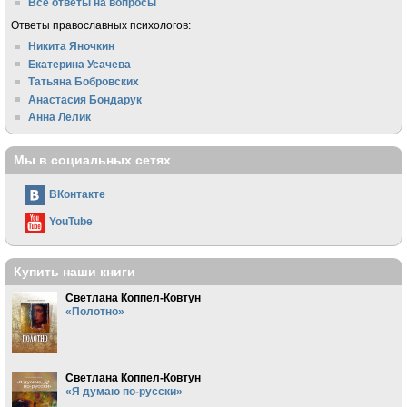
Все ответы на вопросы
Ответы православных психологов:
Никита Яночкин
Екатерина Усачева
Татьяна Бобровских
Анастасия Бондарук
Анна Лелик
Мы в социальных сетях
ВКонтакте
YouTube
Купить наши книги
Светлана Коппел-Ковтун
«Полотно»
Светлана Коппел-Ковтун
«Я думаю по-русски»