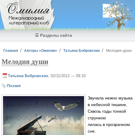
Перейти к основному содержанию
Омилия
Международный
литературный клуб
☰ Разделы сайта
Вы здесь
Главная
Авторы «Омилии»
Татьяна Бобровских
Мелодия души
Мелодия души
Татьяна Бобровских
, 02/11/2012 — 09:10
Поэзия
Звучала нежно музыка
в небесной тишине,
Сквозь годы тонкой
стрункою
лилась в прозрачном
сне.