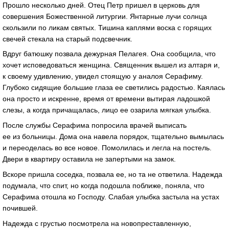
Прошло несколько дней. Отец Петр пришел в церковь для
совершения Божественной литургии. Янтарные лучи солнца
скользили по ликам святых. Тишина каплями воска с горящих
свечей стекала на старый подсвечник.
Вдруг батюшку позвала дежурная Пелагея. Она сообщила, что
хочет исповедоваться женщина. Священник вышел из алтаря и,
к своему удивлению, увидел стоящую у аналоя Серафиму.
Глубоко сидящие большие глаза ее светились радостью. Каялась
она просто и искренне, время от времени вытирая ладошкой
слезы, а когда причащалась, лицо ее озарила мягкая улыбка.
После службы Серафима попросила врачей выписать
ее из больницы. Дома она навела порядок, тщательно вымылась
и переоделась во все новое. Помолилась и легла на постель.
Двери в квартиру оставила не запертыми на замок.
Вскоре пришла соседка, позвала ее, но та не ответила. Надежда
подумала, что спит, но когда подошла поближе, поняла, что
Серафима отошла ко Господу. Слабая улыбка застыла на устах
почившей.
Надежда с грустью посмотрела на новопреставленную,