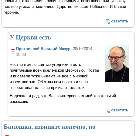
событию, становились особо красивыми, возвышенными. И вокруг
них все утихали, молились. Царство им всем Небесное! И Вашей
героине.
ответить
У Церкви есть
Протоиерей Василий Мазур
, 20/10/2014 -
18:38
местночтимые святые угодники и есть
почитаемые всей вселенской Церковью. Поэты
и писатели тоже бывают не все с мировой
известностью. Об этом нам просто и ясно
говорит евангельская притча о талантах.
Надежда, я рад, что Вас заинтересовал мой коротенький
рассказик.
ответить
Батюшка, извините конечно, но