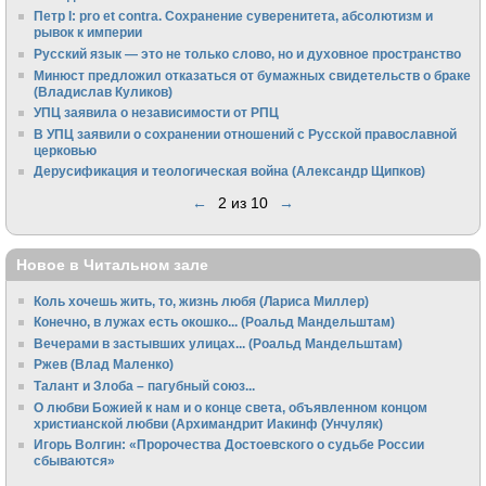
Петр I: pro et contra. Сохранение суверенитета, абсолютизм и
рывок к империи
Русский язык — это не только слово, но и духовное пространство
Минюст предложил отказаться от бумажных свидетельств о браке
(Владислав Куликов)
УПЦ заявила о независимости от РПЦ
В УПЦ заявили о сохранении отношений с Русской православной
церковью
Дерусификация и теологическая война (Александр Щипков)
←
2 из 10
→
Новое в Читальном зале
Коль хочешь жить, то, жизнь любя (Лариса Миллер)
Конечно, в лужах есть окошко... (Роальд Мандельштам)
Вечерами в застывших улицах... (Роальд Мандельштам)
Ржев (Влад Маленко)
Талант и Злоба – пагубный союз...
О любви Божией к нам и о конце света, объявленном концом
христианской любви (Архимандрит Иакинф (Унчуляк)
Игорь Волгин: «Пророчества Достоевского о судьбе России
сбываются»