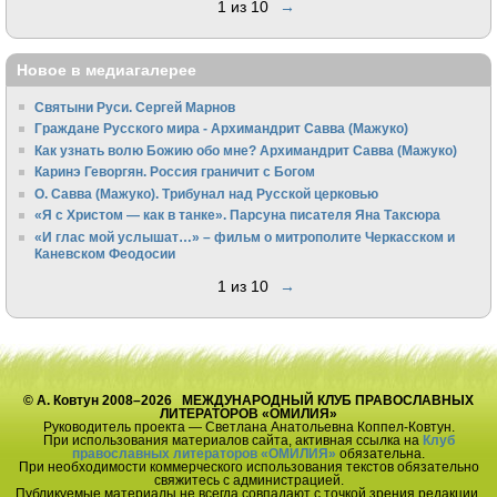
1 из 10
→
Новое в медиагалерее
Святыни Руси. Сергей Марнов
Граждане Русского мира - Архимандрит Савва (Мажуко)
Как узнать волю Божию обо мне? Архимандрит Савва (Мажуко)
Каринэ Геворгян. Россия граничит с Богом
О. Савва (Мажуко). Трибунал над Русской церковью
«Я с Христом — как в танке». Парсуна писателя Яна Таксюра
«И глас мой услышат…» – фильм о митрополите Черкасском и
Каневском Феодосии
1 из 10
→
© А. Ковтун 2008–2026 МЕЖДУНАРОДНЫЙ КЛУБ ПРАВОСЛАВНЫХ
ЛИТЕРАТОРОВ «ОМИЛИЯ»
Руководитель проекта — Светлана Анатольевна Коппел-Ковтун.
При использования материалов сайта, активная ссылка на
Клуб
православных литераторов «ОМИЛИЯ»
обязательна.
При необходимости коммерческого использования текстов обязательно
свяжитесь с администрацией.
Публикуемые материалы не всегда совпадают с точкой зрения редакции.