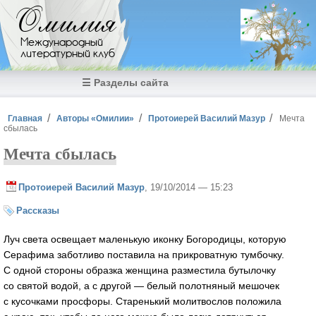
Перейти к основному содержанию
Омилия
Международный
литературный клуб
☰ Разделы сайта
Вы здесь
Главная
Авторы «Омилии»
Протоиерей Василий Мазур
Мечта
сбылась
Мечта сбылась
Протоиерей Василий Мазур
, 19/10/2014 — 15:23
Рассказы
Луч света освещает маленькую иконку Богородицы, которую
Серафима заботливо поставила на прикроватную тумбочку.
С одной стороны образка женщина разместила бутылочку
со святой водой, а с другой — белый полотняный мешочек
с кусочками просфоры. Старенький молитвослов положила