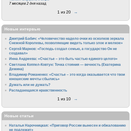
7 месяцев 2 дня
назад
1 из 20
→
Новые интервью
Дмитрий Бабич: «Человечество надело очки из осколков зеркала
Снежной Королевы, позволяющие видеть только злое и мелкое»
Сергей Марнов: «Господь создал семью, а государство Он не
создавал»
Инна Андреева: «Счастье – это быть частью единого целого»
Светлана Коппел-Ковтун: Точка стояния — вечность (Екатерина
Демина)
Владимир Романенко: «Счастье – это когда оказывается что твои
юношеские мечты сбылись»
Думать или не думать?
Распадающаяся нравственность
1 из 10
→
Новые статьи
Наталья Нарочницкая: «Приговор России вынесен и обжалованию
не подлежит»