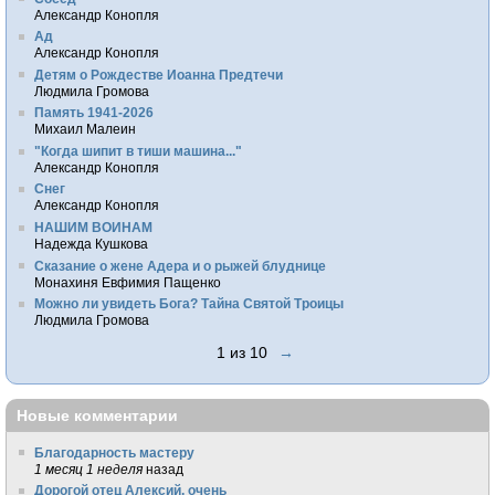
Александр Конопля
Ад
Александр Конопля
Детям о Рождестве Иоанна Предтечи
Людмила Громова
Память 1941-2026
Михаил Малеин
"Когда шипит в тиши машина..."
Александр Конопля
Снег
Александр Конопля
НАШИМ ВОИНАМ
Надежда Кушкова
Сказание о жене Адера и о рыжей блуднице
Монахиня Евфимия Пащенко
Можно ли увидеть Бога? Тайна Святой Троицы
Людмила Громова
1 из 10
→
Новые комментарии
Благодарность мастеру
1 месяц 1 неделя
назад
Дорогой отец Алексий, очень