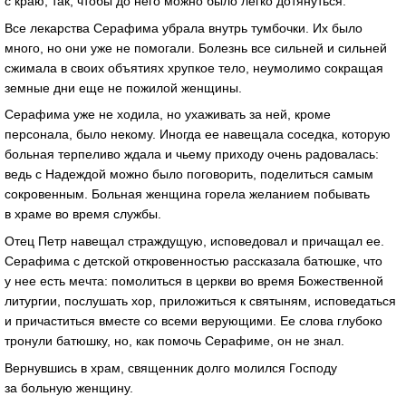
с краю, так, чтобы до него можно было легко дотянуться.
Все лекарства Серафима убрала внутрь тумбочки. Их было
много, но они уже не помогали. Болезнь все сильней и сильней
сжимала в своих объятиях хрупкое тело, неумолимо сокращая
земные дни еще не пожилой женщины.
Серафима уже не ходила, но ухаживать за ней, кроме
персонала, было некому. Иногда ее навещала соседка, которую
больная терпеливо ждала и чьему приходу очень радовалась:
ведь с Надеждой можно было поговорить, поделиться самым
сокровенным. Больная женщина горела желанием побывать
в храме во время службы.
Отец Петр навещал страждущую, исповедовал и причащал ее.
Серафима с детской откровенностью рассказала батюшке, что
у нее есть мечта: помолиться в церкви во время Божественной
литургии, послушать хор, приложиться к святыням, исповедаться
и причаститься вместе со всеми верующими. Ее слова глубоко
тронули батюшку, но, как помочь Серафиме, он не знал.
Вернувшись в храм, священник долго молился Господу
за больную женщину.