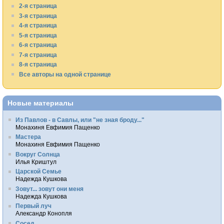
2-я страница
3-я страница
4-я страница
5-я страница
6-я страница
7-я страница
8-я страница
Все авторы на одной странице
Новые материалы
Из Павлов - в Савлы, или "не зная броду..."
Монахиня Евфимия Пащенко
Мастера
Монахиня Евфимия Пащенко
Вокруг Солнца
Илья Криштул
Царской Семье
Надежда Кушкова
Зовут... зовут они меня
Надежда Кушкова
Первый луч
Александр Конопля
Сосед