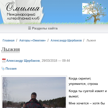
Перейти к основному содержанию
Омилия
Международный
литературный клуб
☰ Разделы сайта
Вы здесь
Главная
Авторы «Омилии»
Александр Щербаков
Лыжня
Лыжня
Александр Щербаков
, 29/03/2018 — 09:44
Поэзия
Когда скрипит,
упрямится, строка
Когда ты суетой измят и
выжат,
Мне хочется – хотя бы