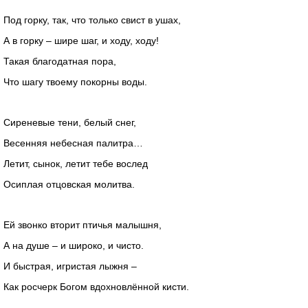
Под горку, так, что только свист в ушах,
А в горку – шире шаг, и ходу, ходу!
Такая благодатная пора,
Что шагу твоему покорны воды.
Сиреневые тени, белый снег,
Весенняя небесная палитра…
Летит, сынок, летит тебе вослед
Осиплая отцовская молитва.
Ей звонко вторит птичья малышня,
А на душе – и широко, и чисто.
И быстрая, игристая лыжня –
Как росчерк Богом вдохновлённой кисти.