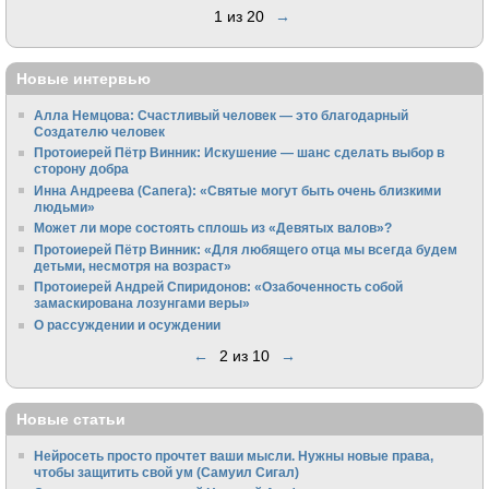
1 из 20
→
Новые интервью
Алла Немцова: Счастливый человек — это благодарный
Создателю человек
Протоиерей Пётр Винник: Искушение — шанс сделать выбор в
сторону добра
Инна Андреева (Сапега): «Святые могут быть очень близкими
людьми»
Может ли море состоять сплошь из «Девятых валов»?
Протоиерей Пётр Винник: «Для любящего отца мы всегда будем
детьми, несмотря на возраст»
Протоиерей Андрей Спиридонов: «Озабоченность собой
замаскирована лозунгами веры»
О рассуждении и осуждении
←
2 из 10
→
Новые статьи
Нейросеть просто прочтет ваши мысли. Нужны новые права,
чтобы защитить свой ум (Самуил Сигал)