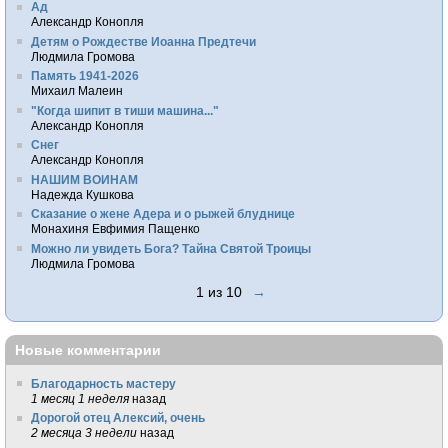
Ад
Александр Конопля
Детям о Рождестве Иоанна Предтечи
Людмила Громова
Память 1941-2026
Михаил Малеин
"Когда шипит в тиши машина..."
Александр Конопля
Снег
Александр Конопля
НАШИМ ВОИНАМ
Надежда Кушкова
Сказание о жене Адера и о рыжей блуднице
Монахиня Евфимия Пащенко
Можно ли увидеть Бога? Тайна Святой Троицы
Людмила Громова
1 из 10
→
Новые комментарии
Благодарность мастеру
1 месяц 1 неделя
назад
Дорогой отец Алексий, очень
2 месяца 3 недели
назад