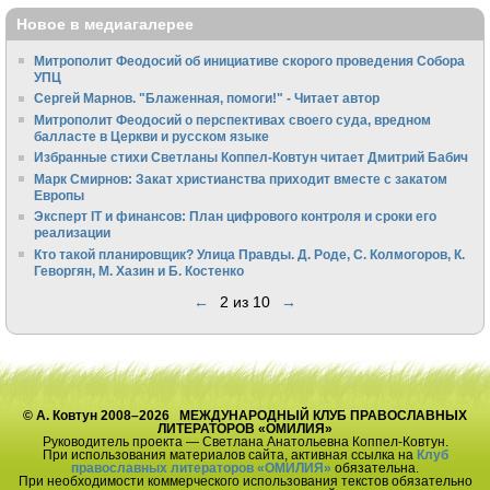
Новое в медиагалерее
Митрополит Феодосий об инициативе скорого проведения Собора
УПЦ
Сергей Марнов. "Блаженная, помоги!" - Читает автор
Митрополит Феодосий о перспективах своего суда, вредном
балласте в Церкви и русском языке
Избранные стихи Светланы Коппел-Ковтун читает Дмитрий Бабич
Марк Смирнов: Закат христианства приходит вместе с закатом
Европы
Эксперт IT и финансов: План цифрового контроля и сроки его
реализации
Кто такой планировщик? Улица Правды. Д. Роде, С. Колмогоров, К.
Геворгян, М. Хазин и Б. Костенко
←
2 из 10
→
© А. Ковтун 2008–2026 МЕЖДУНАРОДНЫЙ КЛУБ ПРАВОСЛАВНЫХ
ЛИТЕРАТОРОВ «ОМИЛИЯ»
Руководитель проекта — Светлана Анатольевна Коппел-Ковтун.
При использования материалов сайта, активная ссылка на
Клуб
православных литераторов «ОМИЛИЯ»
обязательна.
При необходимости коммерческого использования текстов обязательно