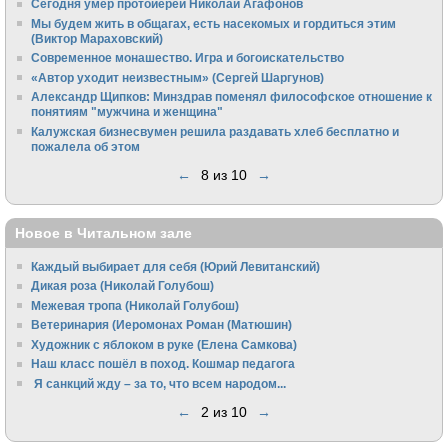
Сегодня умер протоиерей Николай Агафонов
Мы будем жить в общагах, есть насекомых и гордиться этим
(Виктор Мараховский)
Cовременное монашество. Игра и богоискательство
«Автор уходит неизвестным» (Сергей Шаргунов)
Александр Щипков: Минздрав поменял философское отношение к
понятиям "мужчина и женщина"
Калужская бизнесвумен решила раздавать хлеб бесплатно и
пожалела об этом
←
8 из 10
→
Новое в Читальном зале
Каждый выбирает для себя (Юрий Левитанский)
Дикая роза (Николай Голубош)
Межевая тропа (Николай Голубош)
Ветеринария (Иеромонах Роман (Матюшин)
Художник с яблоком в руке (Елена Самкова)
Наш класс пошёл в поход. Кошмар педагога
Я санкций жду – за то, что всем народом...
←
2 из 10
→