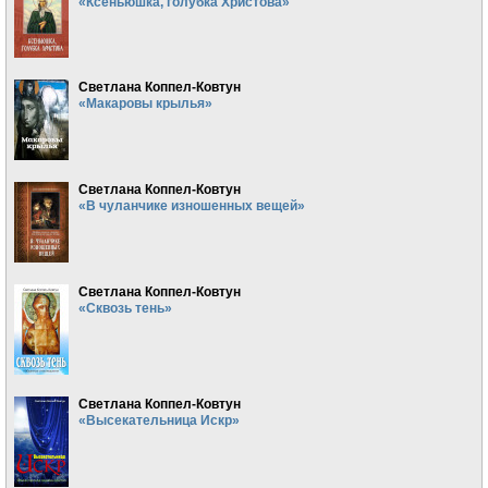
«Ксеньюшка, голубка Христова»
Светлана Коппел-Ковтун
«Макаровы крылья»
Светлана Коппел-Ковтун
«В чуланчике изношенных вещей»
Светлана Коппел-Ковтун
«Сквозь тень»
Светлана Коппел-Ковтун
«Высекательница Искр»