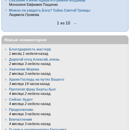
Сказание о жене Адера и о рыжей блуднице
Монахиня Евфимия Пащенко
Можно ли увидеть Бога? Тайна Святой Троицы
Людмила Громова
1 из 10
→
Новые комментарии
Благодарность мастеру
1 месяц 1 неделя
назад
Дорогой отец Алексий, очень
2 месяца 3 недели
назад
Значение Морока
2 месяца 3 недели
назад
Храни Господь на путях Вашего
3 месяца 19 часов
назад
Протитип фрау Берты был
4 месяца 2 недели
назад
Сейчас будет
4 месяца 2 недели
назад
Продолжение.
4 месяца 3 недели
назад
Впечатления
4 месяца 3 недели
назад
О семье архимандрита Герасима