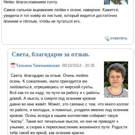
Небес благословением сочту.
Самое сильное выражение любви к осени, наверное. Кажется,
увидела я тот ковёр из листьев, который видится достаточно
близким и тёплым, чтобы не пугаться его.
ответить
Света, благодарю за отзыв.
Татьяна Тимошевская
, 08/10/2014 - 20:36
Света, благодарю за отзыв. Очень люблю
осень. К сожалению, мало приходится ею
любоваться, отрешившись от мирской суеты.
Всё как-то на ходу, по пути на работу и с работы
домой. А мысль о смерти под осенним кровом
давно во мне живёт. Может, это связано с тем, что много коллег
по работе, и молодых, и пожилых, уходили именно под осенним
кровом. Осень всегда в нашем коллективе собирает такую
"жатву". Такие вот печальные мысли, но они не приводят к
унынию, а скорее к переосмыслению жизненного пути. Радости
тебе такой же яркой, как осенние краски.