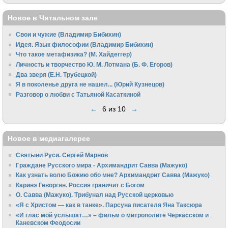
Новое в Читальном зале
Свои и чужие (Владимир Бибихин)
Идея. Язык философии (Владимир Бибихин)
Что такое метафизика? (М. Хайдеггер)
Личность и творчество Ю. М. Лотмана (Б. Ф. Егоров)
Два зверя (Е.Н. Трубецкой)
Я в поколенье друга не нашел... (Юрий Кузнецов)
Разговор о любви с Татьяной Касаткиной
←
6 из 10
→
Новое в медиагалерее
Святыни Руси. Сергей Марнов
Граждане Русского мира - Архимандрит Савва (Мажуко)
Как узнать волю Божию обо мне? Архимандрит Савва (Мажуко)
Каринэ Геворгян. Россия граничит с Богом
О. Савва (Мажуко). Трибунал над Русской церковью
«Я с Христом — как в танке». Парсуна писателя Яна Таксюра
«И глас мой услышат…» – фильм о митрополите Черкасском и
Каневском Феодосии