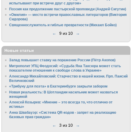
испытывают при встрече друг с другом»
Поэзия как продолжение пастырской проповеди (Андрей Сигутин)
«Омилия» — место встречи православных литераторов (Виктория
Сидорова)
Священнослужитель и гиблые превратности (Михаил Бойко)
←
9 из 10
→
Новые статьи
Запад повышает ставку на поражение России (Пётр Акопов)
Митрополит УПЦ Феодосий: «Судьба Яна Таксюра может стать
показателем отношения к свободе слова в Украине»
Алек­сандр Михайловский: Старчество в нашей жизни. Прп. Паисий
Величковский
«Трибуну для поэта» в Екатеринбурге закрыли забором
Новая реальность: В Шотландии насильник может назваться
женщиной
Алексей Козырев: «Мнение – это всегда то, что отлично от
истины»
Анна Швабауэр: «Система QR-кодов - запрет на реализацию
базовых прав граждан»
←
3 из 10
→