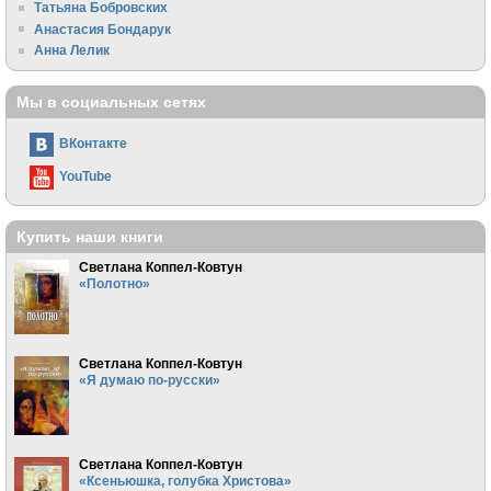
Татьяна Бобровских
Анастасия Бондарук
Анна Лелик
Мы в социальных сетях
ВКонтакте
YouTube
Купить наши книги
Светлана Коппел-Ковтун
«Полотно»
Светлана Коппел-Ковтун
«Я думаю по-русски»
Светлана Коппел-Ковтун
«Ксеньюшка, голубка Христова»