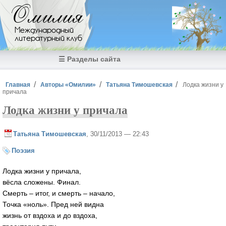
Перейти к основному содержанию
Омилия
Международный
литературный клуб
☰ Разделы сайта
Вы здесь
Главная
Авторы «Омилии»
Татьяна Тимошевская
Лодка жизни у
причала
Лодка жизни у причала
Татьяна Тимошевская
, 30/11/2013 — 22:43
Поэзия
Лодка жизни у причала,
вёсла сложены. Финал.
Смерть – итог, и смерть – начало,
Точка «ноль». Пред ней видна
жизнь от вздоха и до вздоха,