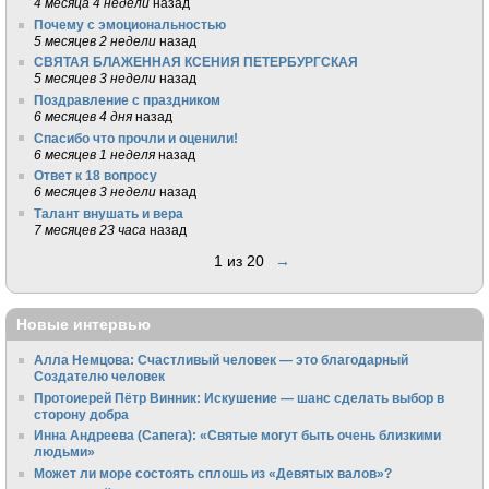
4 месяца 4 недели
назад
Почему с эмоциональностью
5 месяцев 2 недели
назад
СВЯТАЯ БЛАЖЕННАЯ КСЕНИЯ ПЕТЕРБУРГСКАЯ
5 месяцев 3 недели
назад
Поздравление с праздником
6 месяцев 4 дня
назад
Спасибо что прочли и оценили!
6 месяцев 1 неделя
назад
Ответ к 18 вопросу
6 месяцев 3 недели
назад
Талант внушать и вера
7 месяцев 23 часа
назад
1 из 20
→
Новые интервью
Алла Немцова: Счастливый человек — это благодарный
Создателю человек
Протоиерей Пётр Винник: Искушение — шанс сделать выбор в
сторону добра
Инна Андреева (Сапега): «Святые могут быть очень близкими
людьми»
Может ли море состоять сплошь из «Девятых валов»?