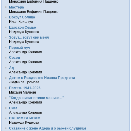
Монахиня Евфимия Пащенко
Мастера
Монахиня Евфимия Пащенко
Вокруг Солнца
Илья Криштул
Царской Семье
Надежда Кушкова
Зовут... зовут они меня
Надежда Кушкова
Первый луч
Александр Конопля
Сосед
Александр Конопля
Ад
Александр Конопля
Детям о Рождестве Иоанна Предтечи
Людмила Громова
Память 1941-2026
Михаил Малеин
"Когда шипит в тиши машина..."
Александр Конопля
Снег
Александр Конопля
НАШИМ ВОИНАМ
Надежда Кушкова
Сказание о жене Адера и о рыжей блуднице