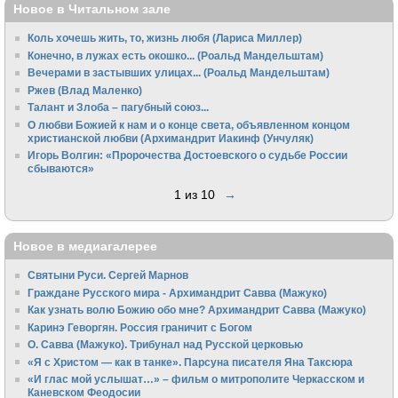
Новое в Читальном зале
Коль хочешь жить, то, жизнь любя (Лариса Миллер)
Конечно, в лужах есть окошко... (Роальд Мандельштам)
Вечерами в застывших улицах... (Роальд Мандельштам)
Ржев (Влад Маленко)
Талант и Злоба – пагубный союз...
О любви Божией к нам и о конце света, объявленном концом
христианской любви (Архимандрит Иакинф (Унчуляк)
Игорь Волгин: «Пророчества Достоевского о судьбе России
сбываются»
1 из 10
→
Новое в медиагалерее
Святыни Руси. Сергей Марнов
Граждане Русского мира - Архимандрит Савва (Мажуко)
Как узнать волю Божию обо мне? Архимандрит Савва (Мажуко)
Каринэ Геворгян. Россия граничит с Богом
О. Савва (Мажуко). Трибунал над Русской церковью
«Я с Христом — как в танке». Парсуна писателя Яна Таксюра
«И глас мой услышат…» – фильм о митрополите Черкасском и
Каневском Феодосии