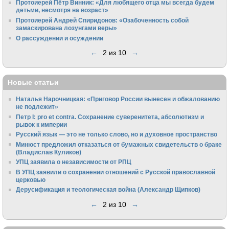
Протоиерей Пётр Винник: «Для любящего отца мы всегда будем
детьми, несмотря на возраст»
Протоиерей Андрей Спиридонов: «Озабоченность собой
замаскирована лозунгами веры»
О рассуждении и осуждении
←
2 из 10
→
Новые статьи
Наталья Нарочницкая: «Приговор России вынесен и обжалованию
не подлежит»
Петр I: pro et contra. Сохранение суверенитета, абсолютизм и
рывок к империи
Русский язык — это не только слово, но и духовное пространство
Минюст предложил отказаться от бумажных свидетельств о браке
(Владислав Куликов)
УПЦ заявила о независимости от РПЦ
В УПЦ заявили о сохранении отношений с Русской православной
церковью
Дерусификация и теологическая война (Александр Щипков)
←
2 из 10
→