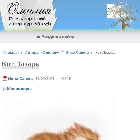
Перейти к основному содержанию
Омилия
Международный
литературный клуб
☰ Разделы сайта
Вы здесь
Главная
Авторы «Омилии»
Инна Сапега
Кот Лазарь
Кот Лазарь
Инна Сапега
, 11/02/2011 — 10:18
Миниатюры