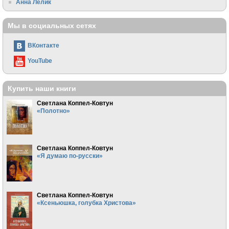
Анна Лелик
Мы в социальных сетях
ВКонтакте
YouTube
Купить наши книги
Светлана Коппел-Ковтун
«Полотно»
Светлана Коппел-Ковтун
«Я думаю по-русски»
Светлана Коппел-Ковтун
«Ксеньюшка, голубка Христова»