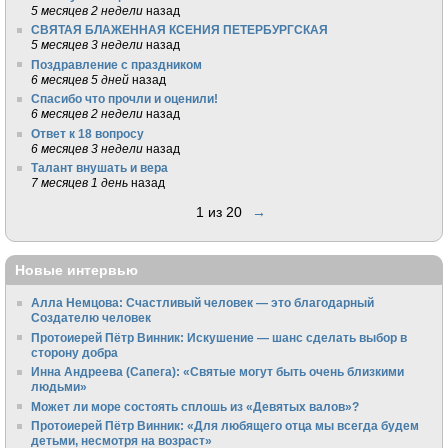
5 месяцев 2 недели
назад
СВЯТАЯ БЛАЖЕННАЯ КСЕНИЯ ПЕТЕРБУРГСКАЯ
5 месяцев 3 недели
назад
Поздравление с праздником
6 месяцев 5 дней
назад
Спасибо что прочли и оценили!
6 месяцев 2 недели
назад
Ответ к 18 вопросу
6 месяцев 3 недели
назад
Талант внушать и вера
7 месяцев 1 день
назад
1 из 20
→
Новые интервью
Алла Немцова: Счастливый человек — это благодарный
Создателю человек
Протоиерей Пётр Винник: Искушение — шанс сделать выбор в
сторону добра
Инна Андреева (Сапега): «Святые могут быть очень близкими
людьми»
Может ли море состоять сплошь из «Девятых валов»?
Протоиерей Пётр Винник: «Для любящего отца мы всегда будем
детьми, несмотря на возраст»