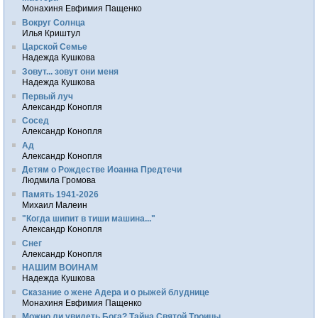
Монахиня Евфимия Пащенко
Вокруг Солнца
Илья Криштул
Царской Семье
Надежда Кушкова
Зовут... зовут они меня
Надежда Кушкова
Первый луч
Александр Конопля
Сосед
Александр Конопля
Ад
Александр Конопля
Детям о Рождестве Иоанна Предтечи
Людмила Громова
Память 1941-2026
Михаил Малеин
"Когда шипит в тиши машина..."
Александр Конопля
Снег
Александр Конопля
НАШИМ ВОИНАМ
Надежда Кушкова
Сказание о жене Адера и о рыжей блуднице
Монахиня Евфимия Пащенко
Можно ли увидеть Бога? Тайна Святой Троицы