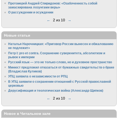
Протоиерей Андрей Спиридонов: «Озабоченность собой
замаскирована лозунгами веры»
О рассуждении и осуждении
←
2 из 10
→
Новые статьи
Наталья Нарочницкая: «Приговор России вынесен и обжалованию
не подлежит»
Петр I: pro et contra. Сохранение суверенитета, абсолютизм и
рывок к империи
Русский язык — это не только слово, но и духовное пространство
Минюст предложил отказаться от бумажных свидетельств о браке
(Владислав Куликов)
УПЦ заявила о независимости от РПЦ
В УПЦ заявили о сохранении отношений с Русской православной
церковью
Дерусификация и теологическая война (Александр Щипков)
←
2 из 10
→
Новое в Читальном зале