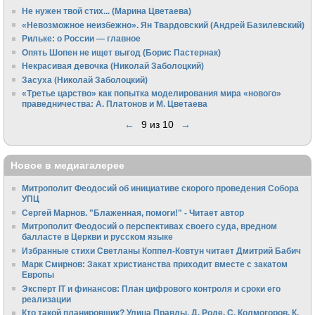
Не нужен твой стих... (Марина Цветаева)
«Невозможное неизбежно». Ян Твардовский (Андрей Базилевский)
Рильке: о России — главное
Опять Шопен не ищет выгод (Борис Пастернак)
Некрасивая девочка (Николай Заболоцкий)
Засуха (Николай Заболоцкий)
«Третье царство» как попытка моделирования мира «нового»
праведничества: А. Платонов и М. Цветаева
←
9 из 10
→
Новое в медиагалерее
Митрополит Феодосий об инициативе скорого проведения Собора
УПЦ
Сергей Марнов. "Блаженная, помоги!" - Читает автор
Митрополит Феодосий о перспективах своего суда, вредном
балласте в Церкви и русском языке
Избранные стихи Светланы Коппел-Ковтун читает Дмитрий Бабич
Марк Смирнов: Закат христианства приходит вместе с закатом
Европы
Эксперт IT и финансов: План цифрового контроля и сроки его
реализации
Кто такой планировщик? Улица Правды. Д. Роде, С. Колмогоров, К.