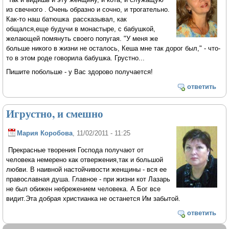
из свечного . Очень образно и сочно, и трогательно.
Как-то наш батюшка рассказывал, как
общался,еще будучи в монастыре, с бабушкой,
желающей помянуть своего попугая. "У меня же
больше никого в жизни не осталось, Кеша мне так дорог был," - что-
то в этом роде говорила бабушка. Грустно...
Пишите побольше - у Вас здорово получается!
ответить
Игрустно, и смешно
Мария Коробова
, 11/02/2011 - 11:25
Прекрасные творения Господа получают от
человека немерено как отвержения,так и большой
любви. В наивной настойчивости женщины - вся ее
православная душа. Главное - при жизни кот Лазарь
не был обижен небрежением человека. А Бог все
видит.Эта добрая христианка не останется Им забытой.
ответить