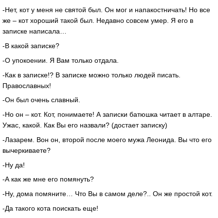
-Нет, кот у меня не святой был. Он мог и напакостничать! Но все
же – кот хороший такой был. Недавно совсем умер. Я его в
записке написала…
-В какой записке?
-О упокоении. Я Вам только отдала.
-Как в записке!? В записке можно только людей писать.
Православных!
-Он был очень славный.
-Но он – кот. Кот, понимаете! А записки батюшка читает в алтаре.
Ужас, какой. Как Вы его назвали? (достает записку)
-Лазарем. Вон он, второй после моего мужа Леонида. Вы что его
вычеркиваете?
-Ну да!
-А как же мне его помянуть?
-Ну, дома помяните… Что Вы в самом деле?.. Он же простой кот.
-Да такого кота поискать еще!