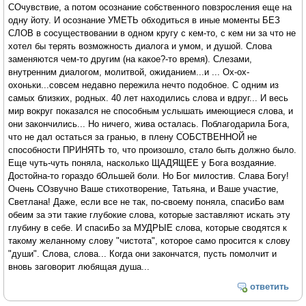
СОчувствие, а потом осознание собственного повзросления еще на
одну йоту. И осознание УМЕТЬ обходиться в иные моменты БЕЗ
СЛОВ в сосуществовании в одном кругу с кем-то, с кем ни за что не
хотел бы терять возможность диалога и умом, и душой. Слова
заменяются чем-то другим (на какое?-то время). Слезами,
внутренним диалогом, молитвой, ожиданием...и ... Ох-ох-
охоньки...совсем недавно пережила нечто подобное. С одним из
самых близких, родных. 40 лет находились слова и вдруг... И весь
мир вокруг показался не способным услышать имеющиеся слова, и
они закончились... Но ничего, жива осталась. Поблагодарила Бога,
что не дал остаться за гранью, в плену СОБСТВЕННОЙ не
способности ПРИНЯТЬ то, что произошло, стало быть должно было.
Еще чуть-чуть поняла, насколько ЩАДЯЩЕЕ у Бога воздаяние.
Достойна-то гораздо бОльшей боли. Но Бог милостив. Слава Богу!
Очень СОзвучно Ваше стихотворение, Татьяна, и Ваше участие,
Светлана! Даже, если все не так, по-своему поняла, спасиБо вам
обеим за эти такие глубокие слова, которые заставляют искать эту
глубину в себе. И спасиБо за МУДРЫЕ слова, которые сводятся к
такому желанному слову "чистота", которое само просится к слову
"души". Слова, слова... Когда они закончатся, пусть помолчит и
вновь заговорит любящая душа...
ответить