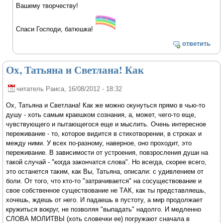
Вашему творчеству!
Спаси Господи, батюшка!
ответить
Ох, Татьяна и Светлана! Как
читатель Раиса
, 16/08/2012 - 18:32
Ох, Татьяна и Светлана! Как же можно окунуться прямо в чью-то
душу - хоть самым краешком сознания, а, может, чего-то еще,
чувствующего и пытающегося еще и мыслить. Очень интересное
переживание - то, которое видится в стихотворении, в строках и
между ними. У всех по-разному, наверное, оно проходит, это
переживание. В зависимости от устроения, повзросления души на
такой случай - "когда закончатся слова". Но всегда, скорее всего,
это останется таким, как Вы, Татьяна, описали: с удивлением от
боли. От того, что кто-то "затрачивается" на сосуществование и
свое собственное существование не ТАК, как ты представляешь,
хочешь, ждешь от него. И падаешь в пустоту, а мир продолжает
кружиться вокруг, не позволяя "выпадать" надолго. И медленно
СЛОВА МОЛИТВЫ (хоть словечки ее) погружают сначала в