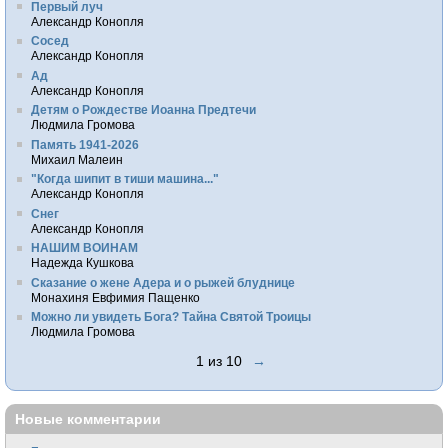
Первый луч
Александр Конопля
Сосед
Александр Конопля
Ад
Александр Конопля
Детям о Рождестве Иоанна Предтечи
Людмила Громова
Память 1941-2026
Михаил Малеин
"Когда шипит в тиши машина..."
Александр Конопля
Снег
Александр Конопля
НАШИМ ВОИНАМ
Надежда Кушкова
Сказание о жене Адера и о рыжей блуднице
Монахиня Евфимия Пащенко
Можно ли увидеть Бога? Тайна Святой Троицы
Людмила Громова
1 из 10
→
Новые комментарии