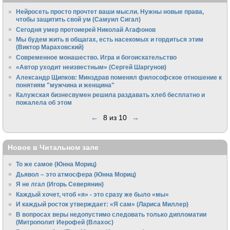
Нейросеть просто прочтет ваши мысли. Нужны новые права,
чтобы защитить свой ум (Самуил Сигал)
Сегодня умер протоиерей Николай Агафонов
Мы будем жить в общагах, есть насекомых и гордиться этим
(Виктор Мараховский)
Cовременное монашество. Игра и богоискательство
«Автор уходит неизвестным» (Сергей Шаргунов)
Александр Щипков: Минздрав поменял философское отношение к
понятиям "мужчина и женщина"
Калужская бизнесвумен решила раздавать хлеб бесплатно и
пожалела об этом
←
8 из 10
→
Новое в Читальном зале
То же самое (Юнна Мориц)
Дьявол – это атмосфера (Юнна Мориц)
Я не лгал (Игорь Северянин)
Каждый хочет, чтоб «я» - это сразу же было «мы»
И каждый росток утверждает: «Я сам» (Лариса Миллер)
В вопросах веры недопустимо следовать только дипломатии
(Митрополит Иерофей (Влахос)