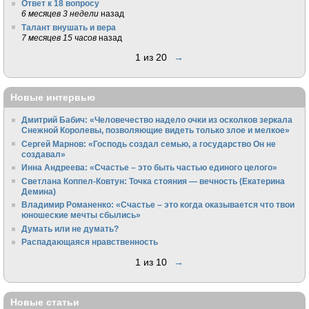
Ответ к 18 вопросу
6 месяцев 3 недели
назад
Талант внушать и вера
7 месяцев 15 часов
назад
1 из 20
→
Новые интервью
Дмитрий Бабич: «Человечество надело очки из осколков зеркала
Снежной Королевы, позволяющие видеть только злое и мелкое»
Сергей Марнов: «Господь создал семью, а государство Он не
создавал»
Инна Андреева: «Счастье – это быть частью единого целого»
Светлана Коппел-Ковтун: Точка стояния — вечность (Екатерина
Демина)
Владимир Романенко: «Счастье – это когда оказывается что твои
юношеские мечты сбылись»
Думать или не думать?
Распадающаяся нравственность
1 из 10
→
Новые статьи