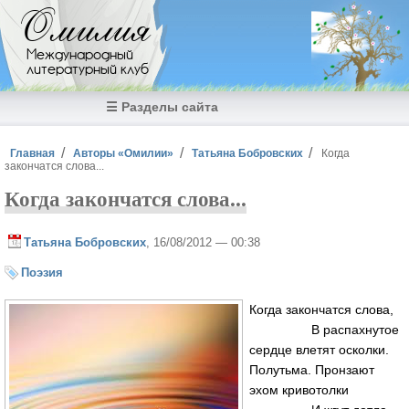
Перейти к основному содержанию
Омилия
Международный
литературный клуб
☰ Разделы сайта
Вы здесь
Главная
Авторы «Омилии»
Татьяна Бобровских
Когда
закончатся слова...
Когда закончатся слова...
Татьяна Бобровских
, 16/08/2012 — 00:38
Поэзия
Когда закончатся слова,
В распахнутое
сердце влетят осколки.
Полутьма. Пронзают
эхом кривотолки