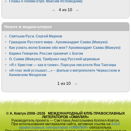
Главы о любви (Прп. Максим Исповедник)
←
4 из 10
→
Новое в медиагалерее
Святыни Руси. Сергей Марнов
Граждане Русского мира - Архимандрит Савва (Мажуко)
Как узнать волю Божию обо мне? Архимандрит Савва (Мажуко)
Каринэ Геворгян. Россия граничит с Богом
О. Савва (Мажуко). Трибунал над Русской церковью
«Я с Христом — как в танке». Парсуна писателя Яна Таксюра
«И глас мой услышат…» – фильм о митрополите Черкасском и
Каневском Феодосии
1 из 10
→
© А. Ковтун 2008–2026 МЕЖДУНАРОДНЫЙ КЛУБ ПРАВОСЛАВНЫХ
ЛИТЕРАТОРОВ «ОМИЛИЯ»
Руководитель проекта — Светлана Анатольевна Коппел-Ковтун.
При использования материалов сайта, активная ссылка на
Клуб
православных литераторов «ОМИЛИЯ»
обязательна.
При необходимости коммерческого использования текстов обязательно