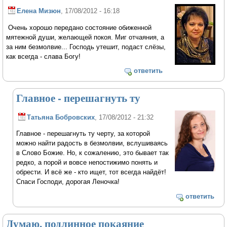
Елена Мизюн
, 17/08/2012 - 16:18
Очень хорошо передано состояние обиженной
мятежной души, желающей покоя. Миг отчаяния, а
за ним безмолвие... Господь утешит, подаст слёзы,
как всегда - слава Богу!
ответить
Главное - перешагнуть ту
Татьяна Бобровских
, 17/08/2012 - 21:32
Главное - перешагнуть ту черту, за которой
можно найти радость в безмолвии, вслушиваясь
в Слово Божие. Но, к сожалению, это бывает так
редко, а порой и вовсе непостижимо понять и
обрести. И всё же - кто ищет, тот всегда найдёт!
Спаси Господи, дорогая Леночка!
ответить
Думаю, подлинное покаяние