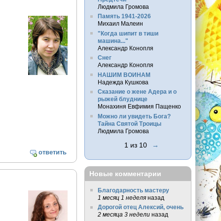
Людмила Громова
Память 1941-2026
Михаил Малеин
"Когда шипит в тиши
машина..."
Александр Конопля
Снег
Александр Конопля
НАШИМ ВОИНАМ
Надежда Кушкова
Сказание о жене Адера и о
рыжей блуднице
Монахиня Евфимия Пащенко
Можно ли увидеть Бога?
Тайна Святой Троицы
Людмила Громова
1 из 10
→
ответить
Новые комментарии
Благодарность мастеру
1 месяц 1 неделя
назад
Дорогой отец Алексий, очень
2 месяца 3 недели
назад