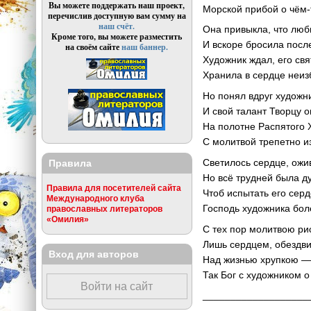
Вы можете поддержать наш проект,
Морской прибой о чём-
перечислив доступную вам сумму на
наш счёт.
Она привыкла, что люб
Кроме того, вы можете разместить
И вскоре бросила посл
на своём сайте
наш баннер.
Художник ждал, его свя
Хранила в сердце неиз
Но понял вдруг художн
И свой талант Творцу о
На полотне Распятого 
С молитвой трепетно из
Светилось сердце, ожи
Правила
Но всё трудней была д
Правила для посетителей сайта
Чтоб испытать его сер
Международного клуба
Господь художника бол
православных литераторов
«Омилия»
С тех пор молитвою ри
Лишь сердцем, обездви
Вход для авторов
Над жизнью хрупкою —
Так Бог с художником о 
Войти на сайт
___________________