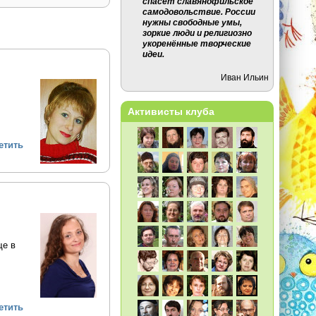
спасет славянофильское
самодовольствие. России
нужны свободные умы,
зоркие люди и религиозно
укоренённые творческие
идеи.
Иван Ильин
Активисты клуба
етить
ще в
етить