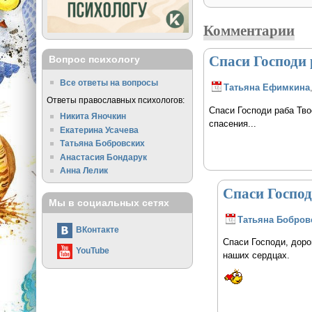
Комментарии
Спаси Господи 
Вопрос психологу
Все ответы на вопросы
Татьяна Ефимкина
Ответы православных психологов:
Спаси Господи раба Тво
Никита Яночкин
спасения...
Екатерина Усачева
Татьяна Бобровских
Анастасия Бондарук
Анна Лелик
Спаси Господ
Мы в социальных сетях
Татьяна Бобров
ВКонтакте
Спаси Господи, доро
YouTube
наших сердцах.