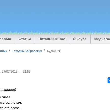
тервью
Статьи
Читальный зал
О клубе
Медиага
илии»
Татьяна Бобровских
Художник
, 27/07/2013 — 22:55
 истории)
 глаза
осы заплетал,
те его слеза.