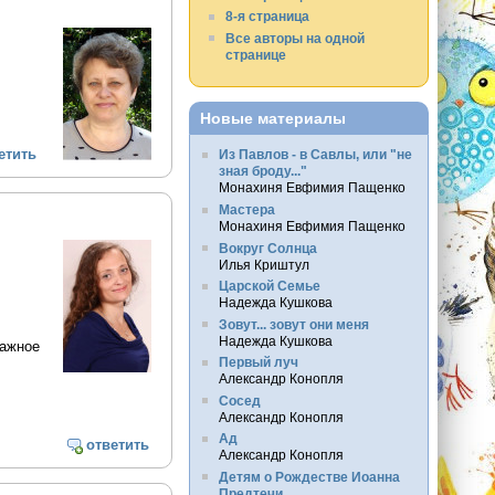
8-я страница
Все авторы на одной
странице
Новые материалы
етить
Из Павлов - в Савлы, или "не
зная броду..."
Монахиня Евфимия Пащенко
Мастера
Монахиня Евфимия Пащенко
Вокруг Солнца
Илья Криштул
Царской Семье
Надежда Кушкова
Зовут... зовут они меня
Надежда Кушкова
важное
Первый луч
Александр Конопля
Сосед
Александр Конопля
Ад
ответить
Александр Конопля
Детям о Рождестве Иоанна
Предтечи