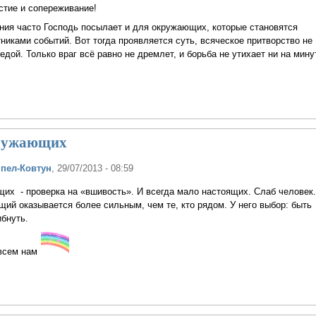
стие и сопереживание!
ния часто Господь посылает и для окружающих, которые становятся
иками событий. Вот тогда проявляется суть, всяческое притворство не
дой. Только враг всё равно не дремлет, и борьба не утихает ни на минут
кружающих
ппел-Ковтун
, 29/07/2013 - 08:59
их - проверка на «вшивость». И всегда мало настоящих. Слаб человек.
ий оказывается более сильным, чем те, кто рядом. У него выбор: быть
бнуть.
всем нам