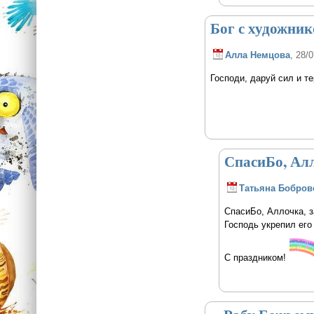
Бог с художнико
Алла Немцова
, 28/
Господи, даруй сил и т
СпасиБо, Алл
Татьяна Бобров
СпасиБо, Аллочка, з
Господь укрепил его
С праздником!