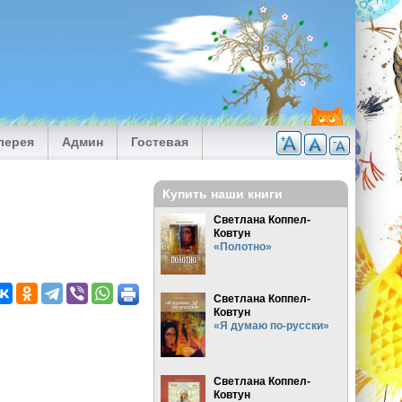
лерея
Админ
Гостевая
Купить наши книги
Светлана Коппел-
Ковтун
«Полотно»
Светлана Коппел-
Ковтун
«Я думаю по-русски»
Светлана Коппел-
Ковтун