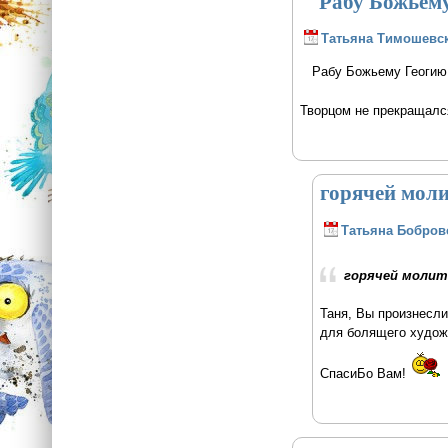
Рабу Божьему
Татьяна Тимошевс
Рабу Божьему Геогию т
Творцом не прекращалс
горячей моли
Татьяна Бобров
горячей молит
Таня, Вы произнесли
для болящего художн
СпасиБо Вам!