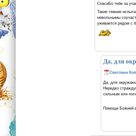
СпасиБо тебе за уча
Такие тяжкие испыта
невольнымы соучастн
уживается рядом с бе
Да, для о
Светлана Ко
Да, для окружающ
Нередко страждущ
сильным или поги
Помощи Божией 