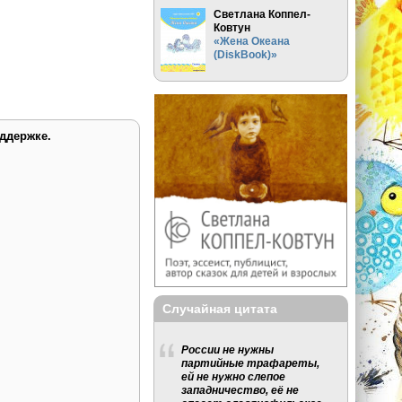
Светлана Коппел-
Ковтун
«Жена Океана
(DiskBook)»
ддержке.
Случайная цитата
России не нужны
партийные трафареты,
ей не нужно слепое
западничество, её не