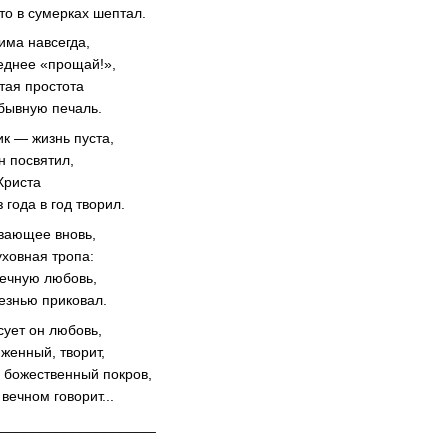
то в сумерках шептал.
има навсегда,
еднее «прощай!»,
тая простота
бывную печаль.
ик — жизнь пуста,
н посвятил,
Христа
 года в год творил.
вающее вновь,
уховная тропа:
дечную любовь,
езнью приковал.
сует он любовь,
женный, творит,
 божественный покров,
вечном говорит...
____________________