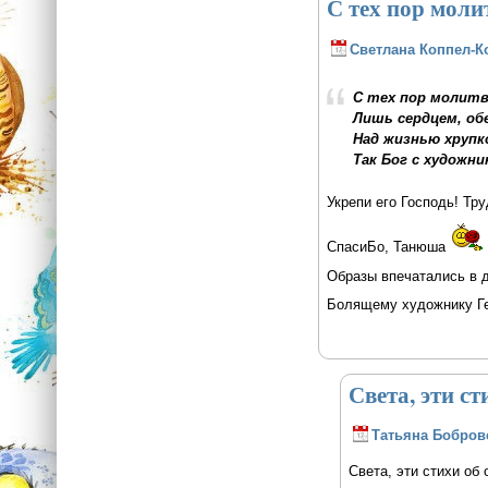
С тех пор моли
Светлана Коппел-К
С тех пор молитв
Лишь сердцем, об
Над жизнью хрупк
Так Бог с художни
Укрепи его Господь! Тру
СпасиБо, Танюша
Образы впечатались в д
Болящему художнику Ге
Света, эти ст
Татьяна Бобров
Света, эти стихи об 