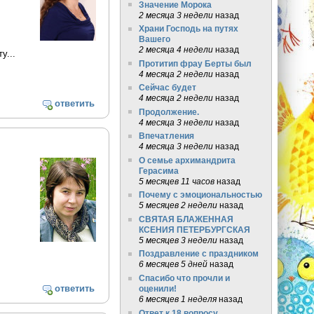
Значение Морока
2 месяца 3 недели
назад
Храни Господь на путях
Вашего
2 месяца 4 недели
назад
у...
Протитип фрау Берты был
4 месяца 2 недели
назад
Сейчас будет
4 месяца 2 недели
назад
ответить
Продолжение.
4 месяца 3 недели
назад
Впечатления
4 месяца 3 недели
назад
О семье архимандрита
Герасима
5 месяцев 11 часов
назад
Почему с эмоциональностью
5 месяцев 2 недели
назад
СВЯТАЯ БЛАЖЕННАЯ
КСЕНИЯ ПЕТЕРБУРГСКАЯ
5 месяцев 3 недели
назад
Поздравление с праздником
6 месяцев 5 дней
назад
Спасибо что прочли и
ответить
оценили!
6 месяцев 1 неделя
назад
Ответ к 18 вопросу