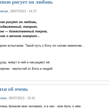
твою рисует он любовь
овтун
, 28/07/2013 - 14:37
ою рисует он любовь,
ездвиженный, творит,
ою — божественный покров,
ком о вечном говорит...
дное испытание. Такой путь к Богу по силам немногим...
ушу, живут в ней и насыщают её.
оргию - милостей от Бога и людей.
ихи об очень
ских
, 28/07/2013 - 23:41
очень близком мне человеке, и в них - моя боль о нём.