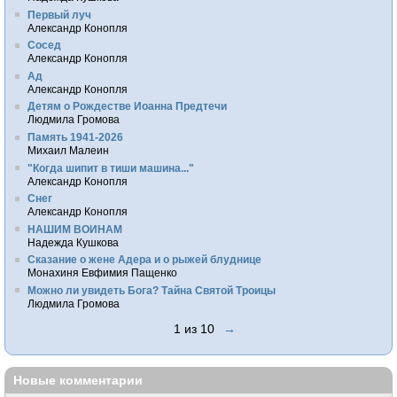
Первый луч
Александр Конопля
Сосед
Александр Конопля
Ад
Александр Конопля
Детям о Рождестве Иоанна Предтечи
Людмила Громова
Память 1941-2026
Михаил Малеин
"Когда шипит в тиши машина..."
Александр Конопля
Снег
Александр Конопля
НАШИМ ВОИНАМ
Надежда Кушкова
Сказание о жене Адера и о рыжей блуднице
Монахиня Евфимия Пащенко
Можно ли увидеть Бога? Тайна Святой Троицы
Людмила Громова
1 из 10
→
Новые комментарии