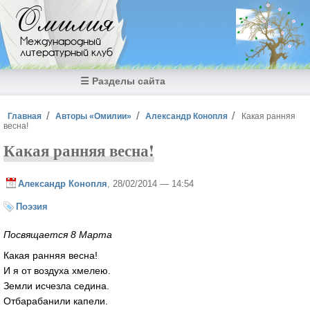
Перейти к основному содержанию
Омилия
Международный
литературный клуб
☰ Разделы сайта
Вы здесь
Главная
Авторы «Омилии»
Александр Конопля
Какая ранняя
весна!
Какая ранняя весна!
Александр Конопля
, 28/02/2014 — 14:54
Поэзия
Посвящается 8 Марта
Какая ранняя весна!
И я от воздуха хмелею.
Земли исчезла седина.
Отбарабанили капели.