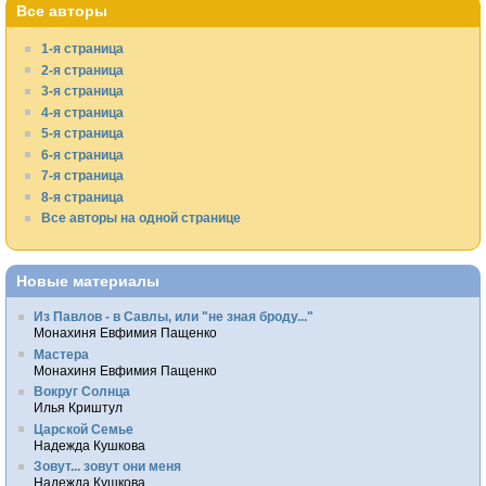
Все авторы
1-я страница
2-я страница
3-я страница
4-я страница
5-я страница
6-я страница
7-я страница
8-я страница
Все авторы на одной странице
Новые материалы
Из Павлов - в Савлы, или "не зная броду..."
Монахиня Евфимия Пащенко
Мастера
Монахиня Евфимия Пащенко
Вокруг Солнца
Илья Криштул
Царской Семье
Надежда Кушкова
Зовут... зовут они меня
Надежда Кушкова