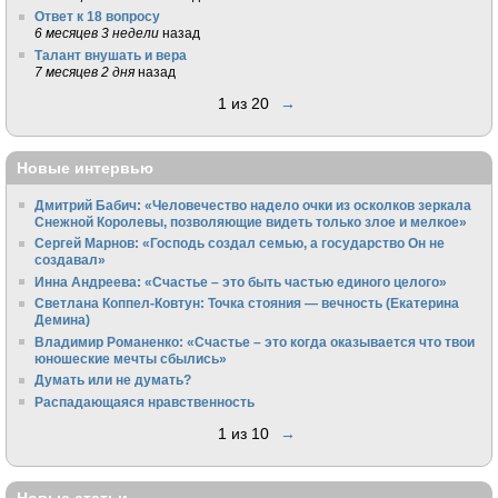
Ответ к 18 вопросу
6 месяцев 3 недели
назад
Талант внушать и вера
7 месяцев 2 дня
назад
1 из 20
→
Новые интервью
Дмитрий Бабич: «Человечество надело очки из осколков зеркала
Снежной Королевы, позволяющие видеть только злое и мелкое»
Сергей Марнов: «Господь создал семью, а государство Он не
создавал»
Инна Андреева: «Счастье – это быть частью единого целого»
Светлана Коппел-Ковтун: Точка стояния — вечность (Екатерина
Демина)
Владимир Романенко: «Счастье – это когда оказывается что твои
юношеские мечты сбылись»
Думать или не думать?
Распадающаяся нравственность
1 из 10
→