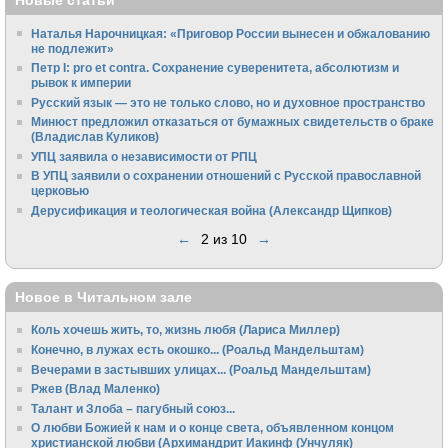
Новые статьи
Наталья Нарочницкая: «Приговор России вынесен и обжалованию
не подлежит»
Петр I: pro et contra. Сохранение суверенитета, абсолютизм и
рывок к империи
Русский язык — это не только слово, но и духовное пространство
Минюст предложил отказаться от бумажных свидетельств о браке
(Владислав Куликов)
УПЦ заявила о независимости от РПЦ
В УПЦ заявили о сохранении отношений с Русской православной
церковью
Дерусификация и теологическая война (Александр Щипков)
←
2 из 10
→
Новое в Читальном зале
Коль хочешь жить, то, жизнь любя (Лариса Миллер)
Конечно, в лужах есть окошко... (Роальд Мандельштам)
Вечерами в застывших улицах... (Роальд Мандельштам)
Ржев (Влад Маленко)
Талант и Злоба – пагубный союз...
О любви Божией к нам и о конце света, объявленном концом
христианской любви (Архимандрит Иакинф (Унчуляк)