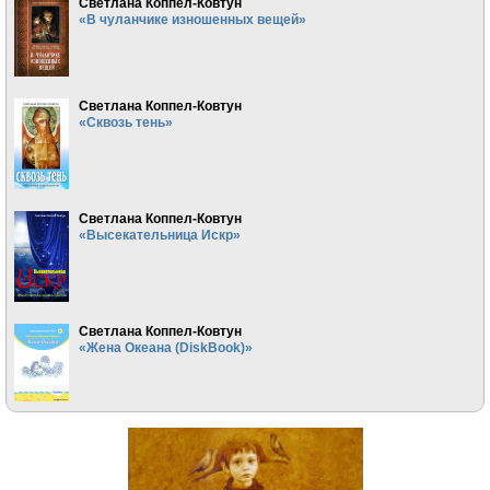
Светлана Коппел-Ковтун
«В чуланчике изношенных вещей»
Светлана Коппел-Ковтун
«Сквозь тень»
Светлана Коппел-Ковтун
«Высекательница Искр»
Светлана Коппел-Ковтун
«Жена Океана (DiskBook)»