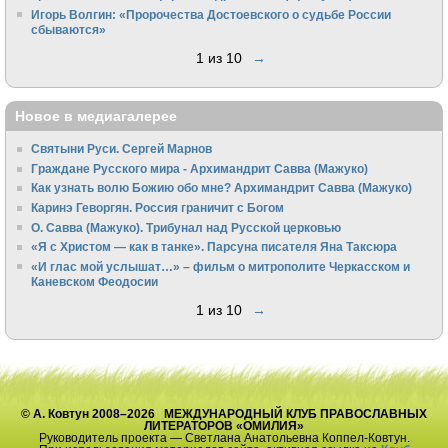
Игорь Волгин: «Пророчества Достоевского о судьбе России
сбываются»
1 из 10
→
Новое в медиагалерее
Святыни Руси. Сергей Марнов
Граждане Русского мира - Архимандрит Савва (Мажуко)
Как узнать волю Божию обо мне? Архимандрит Савва (Мажуко)
Каринэ Геворгян. Россия граничит с Богом
О. Савва (Мажуко). Трибунал над Русской церковью
«Я с Христом — как в танке». Парсуна писателя Яна Таксюра
«И глас мой услышат…» – фильм о митрополите Черкасском и
Каневском Феодосии
1 из 10
→
© А. Ковтун 2008–2026 МЕЖДУНАРОДНЫЙ КЛУБ ПРАВОСЛАВНЫХ
ЛИТЕРАТОРОВ «ОМИЛИЯ»
Руководитель проекта — Светлана Анатольевна Коппел-Ковтун.