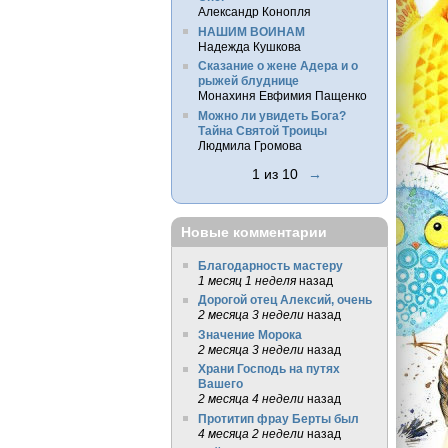
Александр Конопля
НАШИМ ВОИНАМ
Надежда Кушкова
Сказание о жене Адера и о
рыжей блуднице
Монахиня Евфимия Пащенко
Можно ли увидеть Бога?
Тайна Святой Троицы
Людмила Громова
1 из 10
→
Новые комментарии
Благодарность мастеру
1 месяц 1 неделя
назад
Дорогой отец Алексий, очень
2 месяца 3 недели
назад
Значение Морока
2 месяца 3 недели
назад
Храни Господь на путях
Вашего
2 месяца 4 недели
назад
Протитип фрау Берты был
4 месяца 2 недели
назад