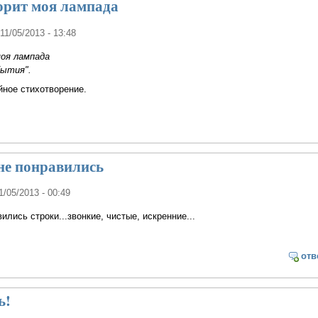
орит моя лампада
 11/05/2013 - 13:48
оя лампада
бытия".
йное стихотворение.
не понравились
11/05/2013 - 00:49
ились строки...звонкие, чистые, искренние...
отв
ь!