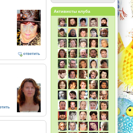
Активисты клуба
ответить
етить