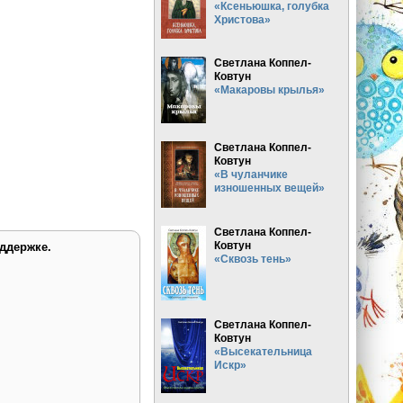
«Ксеньюшка, голубка
Христова»
Светлана Коппел-
Ковтун
«Макаровы крылья»
Светлана Коппел-
Ковтун
«В чуланчике
изношенных вещей»
Светлана Коппел-
Ковтун
ддержке.
«Сквозь тень»
Светлана Коппел-
Ковтун
«Высекательница
Искр»