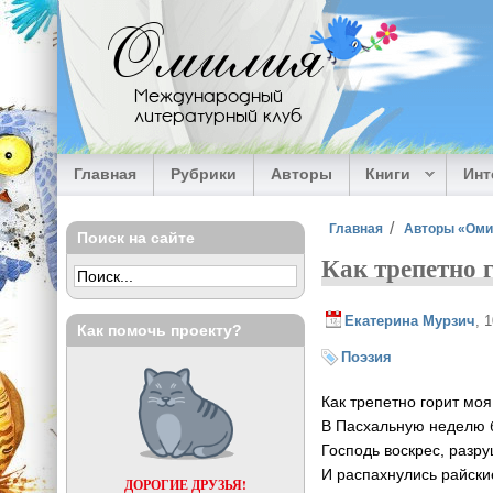
Перейти к основному содержанию
Омилия
Международный
литературный клуб
Главная
Рубрики
Авторы
Книги
Ин
Вы здесь
Главная
Авторы «Ом
Поиск на сайте
Как трепетно 
Екатерина Мурзич
, 
Как помочь проекту?
Поэзия
Как трепетно горит мо
В Пасхальную неделю 
Господь воскрес, разру
И распахнулись райски
ДОРОГИЕ ДРУЗЬЯ!