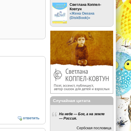
Светлана Коппел-
Ковтун
«Жена Океана
(DiskBook)»
Случайная цитата
На небе — Бог, а на земле
ответить
— Россия.
Сербская пословица