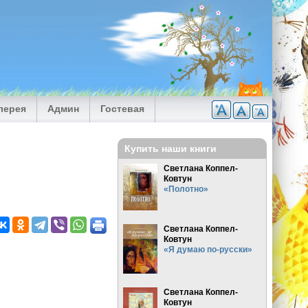
лерея
Админ
Гостевая
Купить наши книги
Светлана Коппел-
Ковтун
«Полотно»
Светлана Коппел-
Ковтун
«Я думаю по-русски»
Светлана Коппел-
Ковтун