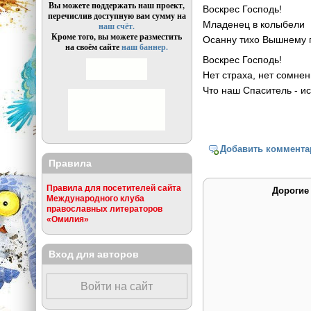
Вы можете поддержать наш проект,
Воскрес Господь!
перечислив доступную вам сумму на
Младенец в колыбели
наш счёт.
Кроме того, вы можете разместить
Осанну тихо Вышнему п
на своём сайте
наш баннер.
Воскрес Господь!
Нет страха, нет сомнен
Что наш Спаситель - и
Добавить коммента
Правила
Правила для посетителей сайта
Дорогие
Международного клуба
православных литераторов
«Омилия»
Вход для авторов
Войти на сайт