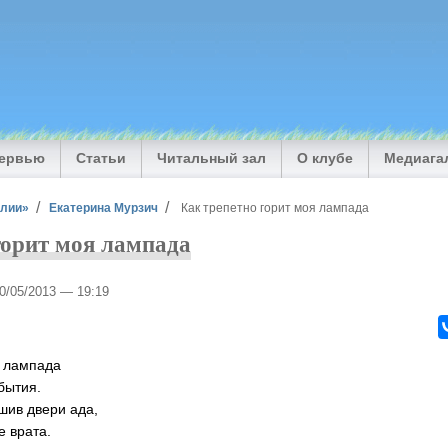
тервью
Статьи
Читальный зал
О клубе
Медиага
илии»
Екатерина Мурзич
Как трепетно горит моя лампада
горит моя лампада
10/05/2013 — 19:19
я лампада
бытия.
шив двери ада,
е врата.