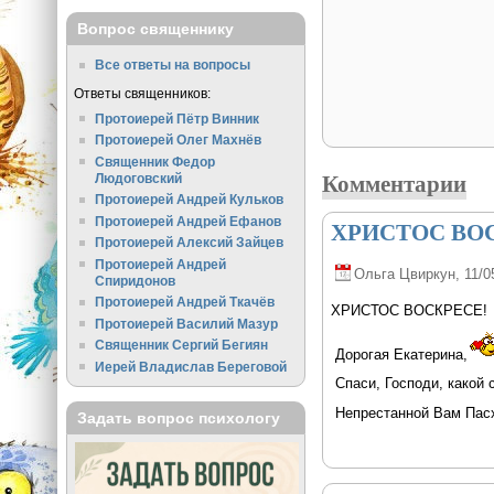
Вопрос священнику
Все ответы на вопросы
Ответы священников:
Протоиерей Пётр Винник
Протоиерей Олег Махнёв
Священник Федор
Комментарии
Людоговский
Протоиерей Андрей Кульков
Протоиерей Андрей Ефанов
ХРИСТОС ВОС
Протоиерей Алексий Зайцев
Протоиерей Андрей
Ольга Цвиркун
, 11/0
Спиридонов
Протоиерей Андрей Ткачёв
ХРИСТОС ВОСКРЕСЕ!
Протоиерей Василий Мазур
Священник Сергий Бегиян
Дорогая Екатерина,
Иерей Владислав Береговой
Спаси, Господи, какой 
Непрестанной Вам Пасх
Задать вопрос психологу