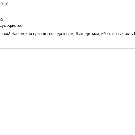
20:16
й,-
сус Христос!
лось! Напомнило призыв Господа к нам, быть детьми, ибо таковых есть