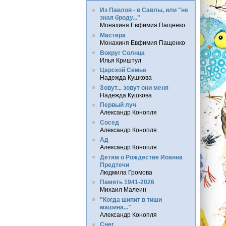
Из Павлов - в Савлы, или "не
зная броду..."
Монахиня Евфимия Пащенко
Мастера
Монахиня Евфимия Пащенко
Вокруг Солнца
Илья Криштул
Царской Семье
Надежда Кушкова
Зовут... зовут они меня
Надежда Кушкова
Первый луч
Александр Конопля
Сосед
Александр Конопля
Ад
Александр Конопля
Детям о Рождестве Иоанна
Предтечи
Людмила Громова
Память 1941-2026
Михаил Малеин
"Когда шипит в тиши
машина..."
Александр Конопля
Снег