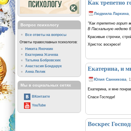
Как трепетно г
Людмила Ларкина
,
"Как трепетно горит м
Вопрос психологу
В Пасхальную неделю 
Все ответы на вопросы
Красивые строчки, стро
Ответы православных психологов:
Христос воскресе!
Никита Яночкин
Екатерина Усачева
Татьяна Бобровских
Анастасия Бондарук
Екатерина, и м
Анна Лелик
Юлия Санникова
, 
Мы в социальных сетях
Екатерина, и мне понрав
ВКонтакте
Спаси Господи!
YouTube
Воскрес Господ