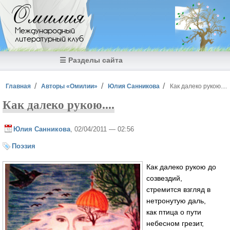
Перейти к основному содержанию
Омилия
Международный
литературный клуб
☰ Разделы сайта
Вы здесь
Главная
Авторы «Омилии»
Юлия Санникова
Как далеко рукою....
Как далеко рукою....
Юлия Санникова
, 02/04/2011 — 02:56
Поэзия
Как далеко рукою до
созвездий,
стремится взгляд в
нетронутую даль,
как птица о пути
небесном грезит,