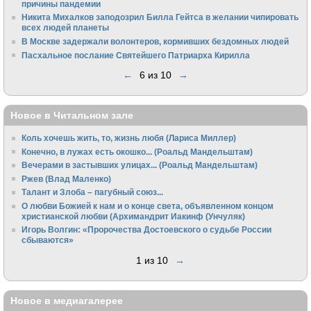
причины пандемии
Никита Михалков заподозрил Билла Гейтса в желании чипировать
всех людей планеты
В Москве задержали волонтеров, кормивших бездомных людей
Пасхальное послание Святейшего Патриарха Кирилла
←
6 из 10
→
Новое в Читальном зале
Коль хочешь жить, то, жизнь любя (Лариса Миллер)
Конечно, в лужах есть окошко... (Роальд Мандельштам)
Вечерами в застывших улицах... (Роальд Мандельштам)
Ржев (Влад Маленко)
Талант и Злоба – пагубный союз...
О любви Божией к нам и о конце света, объявленном концом
христианской любви (Архимандрит Иакинф (Унчуляк)
Игорь Волгин: «Пророчества Достоевского о судьбе России
сбываются»
1 из 10
→
Новое в медиагалерее