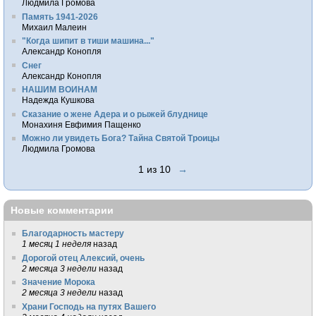
Людмила Громова
Память 1941-2026
Михаил Малеин
"Когда шипит в тиши машина..."
Александр Конопля
Снег
Александр Конопля
НАШИМ ВОИНАМ
Надежда Кушкова
Сказание о жене Адера и о рыжей блуднице
Монахиня Евфимия Пащенко
Можно ли увидеть Бога? Тайна Святой Троицы
Людмила Громова
1 из 10
→
Новые комментарии
Благодарность мастеру
1 месяц 1 неделя
назад
Дорогой отец Алексий, очень
2 месяца 3 недели
назад
Значение Морока
2 месяца 3 недели
назад
Храни Господь на путях Вашего