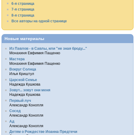
6-я страница
7-я страница
8-я страница
Все авторы на одной странице
Новые материалы
Из Павлов - в Савлы, или "не зная броду..."
Монахиня Евфимия Пащенко
Мастера
Монахиня Евфимия Пащенко
Вокруг Солнца
Илья Криштул
Царской Семье
Надежда Кушкова
Зовут... зовут они меня
Надежда Кушкова
Первый луч
Александр Конопля
Сосед
Александр Конопля
Ад
Александр Конопля
Детям о Рождестве Иоанна Предтечи