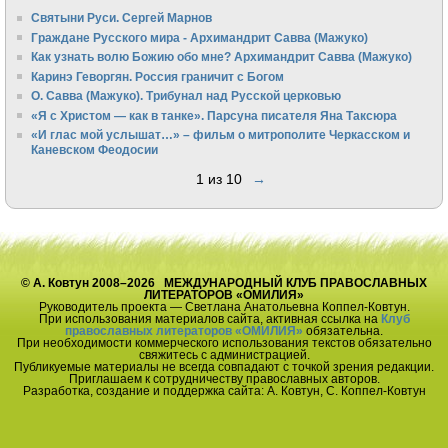
Святыни Руси. Сергей Марнов
Граждане Русского мира - Архимандрит Савва (Мажуко)
Как узнать волю Божию обо мне? Архимандрит Савва (Мажуко)
Каринэ Геворгян. Россия граничит с Богом
О. Савва (Мажуко). Трибунал над Русской церковью
«Я с Христом — как в танке». Парсуна писателя Яна Таксюра
«И глас мой услышат…» – фильм о митрополите Черкасском и
Каневском Феодосии
1 из 10
→
© А. Ковтун 2008–2026 МЕЖДУНАРОДНЫЙ КЛУБ ПРАВОСЛАВНЫХ
ЛИТЕРАТОРОВ «ОМИЛИЯ»
Руководитель проекта — Светлана Анатольевна Коппел-Ковтун.
При использования материалов сайта, активная ссылка на
Клуб
православных литераторов «ОМИЛИЯ»
обязательна.
При необходимости коммерческого использования текстов обязательно
свяжитесь с администрацией.
Публикуемые материалы не всегда совпадают с точкой зрения редакции.
Приглашаем к сотрудничеству православных авторов.
Разработка, создание и поддержка сайта: А. Ковтун, С. Коппел-Ковтун