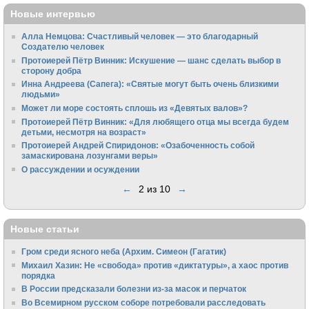
Новые интервью
Алла Немцова: Счастливый человек — это благодарный
Создателю человек
Протоиерей Пётр Винник: Искушение — шанс сделать выбор в
сторону добра
Инна Андреева (Сапега): «Святые могут быть очень близкими
людьми»
Может ли море состоять сплошь из «Девятых валов»?
Протоиерей Пётр Винник: «Для любящего отца мы всегда будем
детьми, несмотря на возраст»
Протоиерей Андрей Спиридонов: «Озабоченность собой
замаскирована лозунгами веры»
О рассуждении и осуждении
←
2 из 10
→
Новые статьи
Гром среди ясного неба (Архим. Симеон (Гагатик)
Михаил Хазин: Не «свобода» против «диктатуры», а хаос против
порядка
В России предсказали болезни из-за масок и перчаток
Во Всемирном русском соборе потребовали расследовать