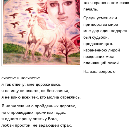
так я храню о нем свою
печаль.
Среди усмешек и
притворства мира
мне дар один подарен
был судьбой,
предвосхищать
израненною лирой
нездешних мест
пленяющий покой.
На ваш вопрос о
счастье и несчастье
я так отвечу: мне дороже высь,
я не ищу ни власти, ни безвластья,
я не виню всех тех, кто молча отреклись.
Я не жалею ни о пройденных дорогах,
ни о прошедших прожитых годах,
я одного прошу опять у Бога,
любви простой, не ведающей страх.