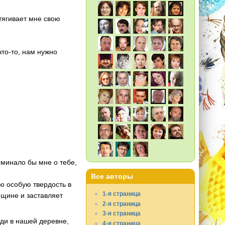
тягивает мне свою
что-то, нам нужно
оминало бы мне о тебе,
Все авторы
ую особую твердость в
1-я страница
нщине и заставляет
2-я страница
3-я страница
юди в нашей деревне,
4-я страница