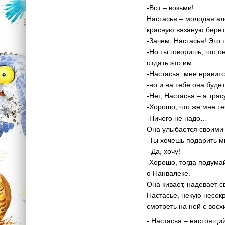
-Вот – возьми!
Настасья – молодая ал
красную вязаную берет
-Зачем, Настасья! Это 
-Но ты говоришь, что о
отдать это им.
-Настасья, мне нравитс
-но и на тебе она буде
-Нет, Настасья – я тряс
-Хорошо, что же мне т
-Ничего не надо…
Она улыбается своими 
-Ты хочешь подарить м
- Да, хочу!
-Хорошо, тогда подумай
о Нанвалеке.
Она кивает, надевает 
Настасье, некую несок
смотреть на ней с вос
- Настасья – настоящи