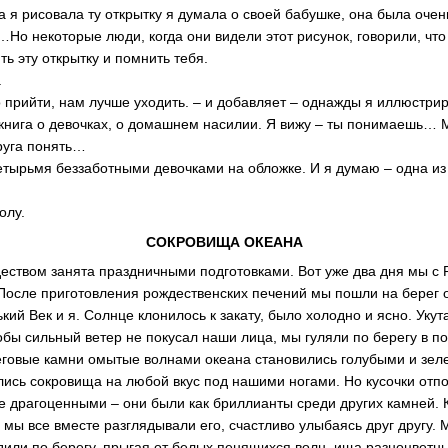
да я рисовала ту открытку я думала о своей бабушке, она была оче
Но некоторые люди, когда они видели этот рисунок, говорили, что
ть эту открытку и помнить тебя.
.
 прийти, нам лучше уходить. – и добавляет – однажды я иллюстрир
а книга о девочках, о домашнем насилии. Я вижу – ты понимаешь… 
руга понять…
четырьмя беззаботными девочками на обложке. И я думаю – одна из
олу.
СОКРОВИЩА ОКЕАНА
еством занята праздничными подготовками. Вот уже два дня мы с
 После приготовления рождественских печений мы пошли на берег 
ький Век и я. Солнце клонилось к закату, было холодно и ясно. Уку
обы сильный ветер не покусал наши лица, мы гуляли по берегу в п
еговые камни омытые волнами океана становились голубыми и зел
лись сокровища на любой вкус под нашими ногами. Но кусочки отп
е драгоценными – они были как бриллианты среди других камней. 
 мы все вместе разглядывали его, счастливо улыбаясь друг другу. 
или по берегу, прыгая от белых пенящихся волн, ища разноцветн