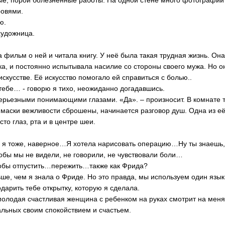
овями.
ю.
художница.
а фильм о ней и читала книгу. У неё была такая трудная жизнь. Он
ка, и постоянно испытывала насилие со стороны своего мужа. Но о
скусстве. Её искусство помогало ей справиться с болью..
 тебе… - говорю я тихо, неожиданно догадавшись.
ерьезными понимающими глазами. «Да». – произносит. В комнате т
е маски вежливости сброшены, начинается разговор душ. Одна из е
о глаз, рта и в центре шеи.
и я тоже, наверное…Я хотела нарисовать операцию…Ну ты знаешь,
тобы мы не видели, не говорили, не чувствовали боли…
тобы отпустить…пережить…также как Фрида?
ьше, чем я знала о Фриде. Но это правда, мы используем один язык
одарить тебе открытку, которую я сделала.
молодая счастливая женщина с ребенком на руках смотрит на меня,
альных своим спокойствием и счастьем.