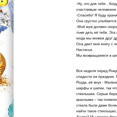
-Ну, это для тебя…Ког
счастливым человеком…
-Спасибо! Я буду храни
Она грустно улыбается
-Мой муж должен скоро
тоже дать её тебе. Эт
когда мы можем друг д
Она дает мне книгу с 
Настасья.
Мы возвращаемся в шк
Вся неделя перед Рожд
сладости на праздник.
Роуда, её внук - Мален
шарфы и шапки, так чт
стеклышек. Серые бер
красными – так появля
стекла были даже боле
найти такое стеклышко,
Зачем? Мы просто брод