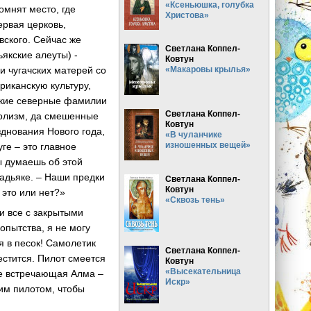
«Ксеньюшка, голубка
омнят место, где
Христова»
ервая церковь,
вского. Сейчас же
Светлана Коппел-
ьякские алеуты) -
Ковтун
 и чугачских матерей со
«Макаровы крылья»
иканскую культуру,
ские северные фамилии
Светлана Коппел-
голизм, да смешенные
Ковтун
зднования Нового года,
«В чуланчике
изношенных вещей»
ге – это главное
ы думаешь об этой
адьяке. – Наши предки
Светлана Коппел-
Ковтун
 это или нет?»
«Сквозь тень»
и все с закрытыми
бопытства, я не могу
я в песок! Самолетик
Светлана Коппел-
стится. Пилот смеется
Ковтун
«Высекательница
ле встречающая Алма –
Искр»
шим пилотом, чтобы