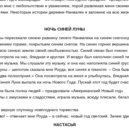
 ко мне с любопытством и уважением, порой развлекая меня своим
тями. Некоторые истории деревни Нанвалек я запомню на всю жизн
НОЧЬ СИНЕЙ ЛУНЫ
ы пересекали синюю равнину синего Нанвалека на синем снегоход
иними горами, покрытыми синим снегом. На синих горних вершина
всю синюю землю своей необъемностью. Синий океан был покоен 
отрела на нас, бледная и круглая. И воздух был наполнен синей т
яя музыка. Мы слушали эту музыку, и она нас наполняла синей грус
ны – шепотом сказала мне Роуда, вся синяя в темноте. – Она бывае
 два полнолуния.» Она посмотрела на меня и улыбнулась, бледная,
 Синяя Луна выпала на ночь Нового Года. Пускай этот год будет сча
ла была полна людей – праздновали «Американский Новый год».
лы с закусками и сладостями, играла музыка, всюду плясали, бегал
я верную спутницу новогоднего торжества.
во! – отвечает мне Роуда – а сейчас, новый год светский. Зачем зд
НАСТАСЬЯ