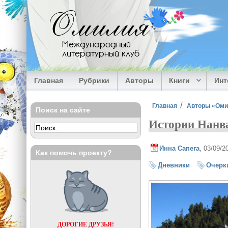
Перейти к основному содержанию
Омилия
Международный
литературный клуб
Главная
Рубрики
Авторы
Книги
Ин
Вы здесь
Главная
Авторы «Ом
Поиск на сайте
Истории Нанв
Инна Сапега
, 03/09/
Как помочь проекту?
Дневники
Очерк
ДОРОГИЕ ДРУЗЬЯ!