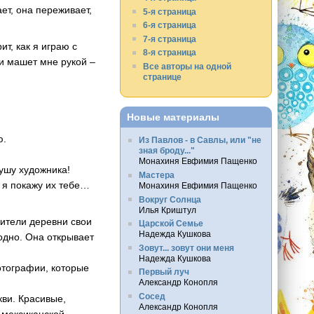
ет, она переживает,
5-я страница
6-я страница
7-я страница
т, как я играю с
8-я страница
 и машет мне рукой –
Все авторы на одной
странице
Новые материалы
ю.
Из Павлов - в Савлы, или "не
зная броду..."
Монахиня Евфимия Пащенко
душу художника!
Мастера
 я покажу их тебе…
Монахиня Евфимия Пащенко
Вокруг Солнца
Илья Криштул
жители деревни свои
Царской Семье
Надежда Кушкова
одно. Она открывает
Зовут... зовут они меня
Надежда Кушкова
фотографии, которые
Первый луч
Александр Конопля
Сосед
кви. Красивые,
Александр Конопля
 мексиканской