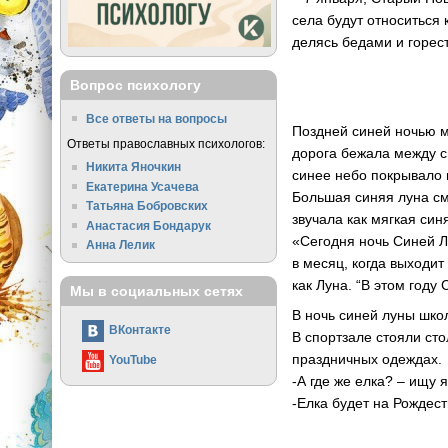
села будут относиться
делясь бедами и горес
Вопрос психологу
Все ответы на вопросы
Поздней синей ночью м
Ответы православных психологов:
дорога бежала между с
Никита Яночкин
синее небо покрывало 
Екатерина Усачева
Большая синяя луна см
Татьяна Бобровских
звучала как мягкая син
Анастасия Бондарук
«Сегодня ночь Синей Лу
Анна Лелик
в месяц, когда выходит
как Луна. “В этом году
Мы в социальных сетях
В ночь синей луны шко
ВКонтакте
В спортзале стояли сто
праздничных одеждах.
YouTube
-А где же елка? – ищу 
-Елка будет на Рождест