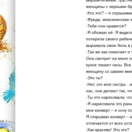
женщины с черными бр
-Кто это? – я спрашива
-Фрида, мексиканская 
-Тебе она нравится?
-Я обожаю её. Я видел
потеряла своего ребен
выражала свою боль в и
-Так же как помогает и
Она смотрит на меня с
кухне тикают часы. Вс
женщину со швами вмест
-Это ты?
-Нет, это моя сестра…
нас, они делают так, ч
-Ты это нарисовала, ч
-Я нарисовала это ран
мне конверт – я хочу п
Я открываю конверт – 
отличается от всех ост
-Как красиво! Это кто?