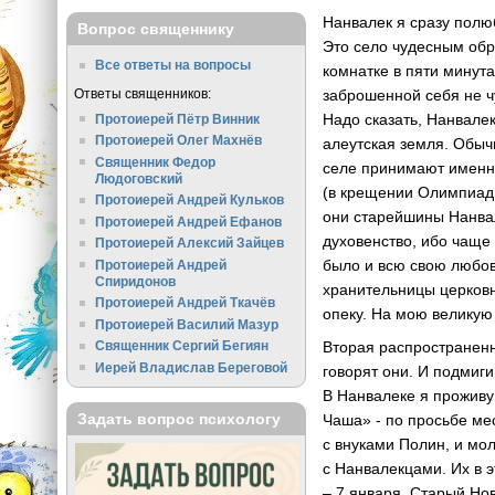
Нанвалек я сразу полю
Вопрос священнику
Это село чудесным обр
Все ответы на вопросы
комнатке в пяти минута
Ответы священников:
заброшенной себя не ч
Надо сказать, Нанвале
Протоиерей Пётр Винник
Протоиерей Олег Махнёв
алеутская земля. Обычн
Священник Федор
селе принимают именн
Людоговский
(в крещении Олимпиады
Протоиерей Андрей Кульков
они старейшины Нанвал
Протоиерей Андрей Ефанов
духовенство, ибо чаще 
Протоиерей Алексий Зайцев
было и всю свою любов
Протоиерей Андрей
Спиридонов
хранительницы церковн
Протоиерей Андрей Ткачёв
опеку. На мою великую
Протоиерей Василий Мазур
Вторая распространенн
Священник Сергий Бегиян
Иерей Владислав Береговой
говорят они. И подмиги
В Нанвалеке я проживу
Задать вопрос психологу
Чаша» - по просьбе ме
с внуками Полин, и мол
с Нанвалекцами. Их в э
– 7 января, Старый Но