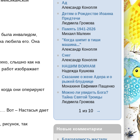
Ад
Александр Конопля
Детям о Рождестве Иоанна
Предтечи
Людмила Громова
Память 1941-2026
Михаил Малеин
а была инвалидом,
"Когда шипит в тиши
на любила его. Она
машина..."
Александр Конопля
Снег
Александр Конопля
ихо, слышно как на
НАШИМ ВОИНАМ
ё работ изображает
Надежда Кушкова
Сказание о жене Адера и о
рыжей блуднице
Монахиня Евфимия Пащенко
 когда они оперируют
Можно ли увидеть Бога?
Тайна Святой Троицы
Людмила Громова
…. Вот – Настасья дает
1 из 10
→
 рисунок, так
Новые комментарии
Благодарность мастеру