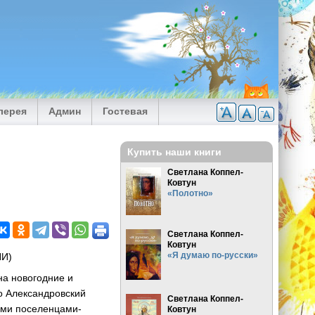
лерея
Админ
Гостевая
Купить наши книги
Светлана Коппел-
Ковтун
«Полотно»
Светлана Коппел-
Ковтун
«Я думаю по-русски»
НИ)
на новогодние и
то Александровский
Светлана Коппел-
ими поселенцами-
Ковтун