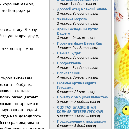
1 месяц 1 неделя
назад
нь хорошей мамой,
Дорогой отец Алексий, очень
 это Богородица.
2 месяца 3 недели
назад
Значение Морока
2 месяца 3 недели
назад
овала книгу. Я хочу
Храни Господь на путях
Вашего
Мы нужны друг другу,
3 месяца 9 часов
назад
Протитип фрау Берты был
4 месяца 2 недели
назад
 этих девиц – моя
Сейчас будет
4 месяца 2 недели
назад
Продолжение.
4 месяца 3 недели
назад
Впечатления
4 месяца 3 недели
назад
 Роудой выпекаем
О семье архимандрита
океана – бабушка
Герасима
тавшись в теплые
5 месяцев 21 час
назад
оисках разноцветных
Почему с эмоциональностью
5 месяцев 2 недели
назад
еными, янтарными и
СВЯТАЯ БЛАЖЕННАЯ
олированного водой
КСЕНИЯ ПЕТЕРБУРГСКАЯ
Когда нам доводилось
5 месяцев 3 недели
назад
Поздравление с праздником
Мы не разговаривали.
6 месяцев 5 дней
назад
ые бриллианты. А затем