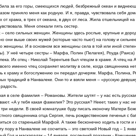
била за его горы, смеющихся людей, безбрежный океан и виднеющ
азом приняло меня как родную. И я, правда, чувствовала себя дом
х от храма, в трех от океана, в двух от леса. Жила отшельницей на
увствовала. Меня опекали пять сестер.
к – село сильных женщин. Женщины здесь рослые, крупные и дород
о они выше своих мужей (которые часто пьют) на голову и сильнее
о женщины. И в основном все женщины села в той или иной степе
). У неё четыре сестры – Марфа, Полин (Пелагея), Роуда (Раиса) 
ека. Их отец - Николай Терентьев был чтецом в храме. А чтец на 
всего именно чтец сохраняет молитву в селе, когда священника не
ь к храму и богослужению он передал дочерям. Марфа, Полина, Р
ых традиций в Нанвалеке. Они-то и взяли меня – «русскую девушк
 радость.
ая в селе фамилия – Романовы. Жители шутят – у нас есть русская
вают. «А у тебя какая фамилия? Это русская? Нееет, таких у нас н
 три недели. В своей комнатушке буду писать иконочку Матери Б
стного священника отца Сергия, печь рождественские печенья с ба
иться со старенькой Марфой. А также бесконечно ходить в гости и
ту пору в Нанвалеке не сосчитать – это светский Новый год – 1 янв
вый Год и маскарадак – 14 января, последний праздник - Крещение