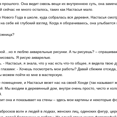
з прошлого. Она видит сквозь вещи их внутреннюю суть, она замеча
й сейчас не много осталось, таких как Настасья мало.
Нового Года в школе, куда собралась вся деревня, Настасья смотри
на себе её глубокий взгляд. Когда я оборачиваюсь, она улыбается
дожница?
рой…но я люблю акварельные рисунки. А ты рисуешь? – спрашива
рисовать. Я рисую акварелью.
. - Настасья, я знала, что у нас есть что-то общее, я видела твою 
глазами: - Хочешь посмотреть мои работы? Давай сбежим отсюда,
ы можем пойти ко мне в мастерскую.
помещение, и Настасья везет нас на своей Хонде (так называют 
ой. Мы входим в деревянный дом, внутри очень просто, чисто и хол
й.
орит она и показывает на стены – здесь мои картины и некоторые 
бросков волн и людей в лодках, женских лиц, одиноких фигур, цер
ые, порой болезненные работы. На одной стене много фотографий