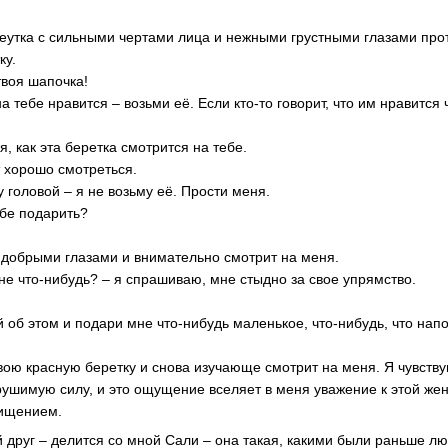
еутка с сильными чертами лица и нежными грустными глазами про
ку.
твоя шапочка!
на тебе нравится – возьми её. Если кто-то говорит, что им нравится 
я, как эта беретка смотрится на тебе.
т хорошо смотреться.
у головой – я не возьму её. Прости меня.
ебе подарить?
добрыми глазами и внимательно смотрит на меня.
не что-нибудь? – я спрашиваю, мне стыдно за свое упрямство.
 об этом и подари мне что-нибудь маленькое, что-нибудь, что нап
свою красную беретку и снова изучающе смотрит на меня. Я чувств
рушимую силу, и это ощущение вселяет в меня уважение к этой же
хищением.
й друг – делится со мной Сали – она такая, какими были раньше л