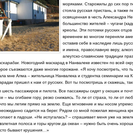
моряками. Старожилы до сих пор п
стояла русская пристань, а также п
освященная в честь Александра Не
большинство жителей – чугачи (кад
креолы. Эти потомки русских отцов
временем во многом переняли амер
оставив себе в наследие лишь рус
и имена, православную веру, алко
алеутско-славянские традиции пра
аскарадак
. Новогодний маскарад в Нанвалеке известен по всей окру
торое съезжаются даже многие горожане. «Я хочу посмотреть, что т
ала мне Алма – жительница Нанвалека и студентка семинарии на К
арадак пришел к нам от русских. Вот ты посмотришь и скажешь, так
шесть пассажиров и пилота. Все пассажиры сидят у окошек и почт
хе – мы огибаем гору, резко снижаясь. То ли от страха, то ли от лю
у, что мы летим прямо на землю. Еще мгновение и мы носом упремс
неожиданно садится на берег. Рядом со мной пожилая женщина кре
лопают в ладоши. «Не испугалась? – спрашивает меня уже на зем
 взлетная полоса и горы кругом да океан – нужно быть очень хоро
Часто бывают крушения…»