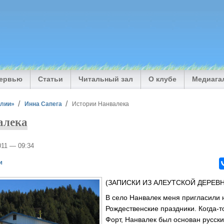
тервью
Статьи
Читальный зал
О клубе
Медиага
илии»
Инна Сапега
Истории Нанвалека
алека
2011 — 09:34
и
(ЗАПИСКИ ИЗ АЛЕУТСКОЙ ДЕРЕВ
В село Нанвалек меня пригласили 
Рождественские праздники. Когда-
Форт, Нанвалек был основан русск