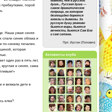
дивного, чем в русской
душе... Русская душа —
и прибаутками, порой
самое драматическое
ь.
поприще, на котором
безпощадно борются
ангелы и дьяволы. За
русскую душу ревниво
бьются миры, бьются
вечности, бьются Сам Бог
е. Наша узкая синяя
и сам сатана.
х спали синие облака и
Прп. Иустин (Попович)
и по-синему печален.
ишиной, которая
Активисты клуба
тью.
т один раз в пять лет,
 круглая и синяя, сама
стливым!»
и и визжали дети в
есь елка?