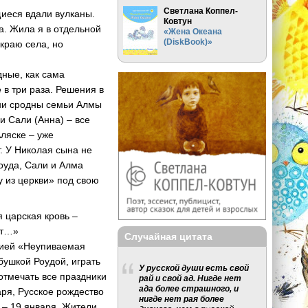
Светлана Коппел-
иеся вдали вулканы.
Ковтун
а. Жила я в отдельной
«Жена Океана
(DiskBook)»
 краю села, но
ные, как сама
 в три раза. Решения в
ни сродны семьи Алмы
и Сали (Анна) – все
Аляске – уже
т. У Николая сына не
оуда, Сали и Алма
у из церкви» под свою
 царская кровь –
ет…»
Случайная цитата
ожией «Неупиваемая
бушкой Роудой, играть
У русской души есть свой
 отмечать все праздники
рай и свой ад. Нигде нет
ада более страшного, и
аря, Русское рождество
нигде нет рая более
 – 19 января. Жители