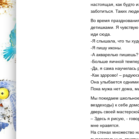
настоящая, как будто и
заботиться. Таких люде
Во время празднования 
детишками. Я чувствую 
иди сюда.
-Я слышала, что ты ху
-Я пишу иконы.
-А акварелью пишешь?
-Больше яичной темпе
-Да, я сама научилась 
-Как здорово! – радуюсь
Она улыбается одними 
Пока мужа нет дома, м
Мы покидаем школьное 
вездеходы) к себе дом
дверь своей мастерско
– Здесь я рисую, - гов
мне нравятся.
На стенах множество на
выразительные, грустн