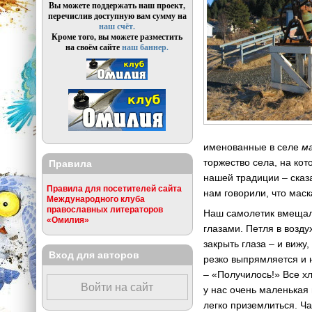
Вы можете поддержать наш проект,
перечислив доступную вам сумму на
наш счёт.
Кроме того, вы можете разместить
на своём сайте
наш баннер.
именованные в селе
м
торжество села, на ко
Правила
нашей традиции – сказ
Правила для посетителей сайта
нам говорили, что маск
Международного клуба
православных литераторов
Наш самолетик вмещал 
«Омилия»
глазами. Петля в возду
закрыть глаза – и виж
Вход для авторов
резко выпрямляется и 
– «Получилось!» Все х
Войти на сайт
у нас очень маленькая
легко приземлиться. 