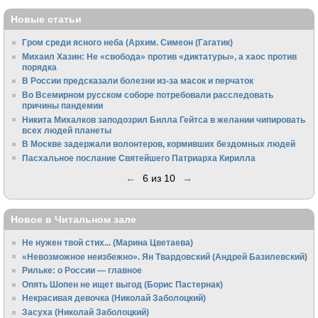
Новые статьи
Гром среди ясного неба (Архим. Симеон (Гагатик)
Михаил Хазин: Не «свобода» против «диктатуры», а хаос против
порядка
В России предсказали болезни из-за масок и перчаток
Во Всемирном русском соборе потребовали расследовать
причины пандемии
Никита Михалков заподозрил Билла Гейтса в желании чипировать
всех людей планеты
В Москве задержали волонтеров, кормивших бездомных людей
Пасхальное послание Святейшего Патриарха Кирилла
←
6 из 10
→
Новое в Читальном зале
Не нужен твой стих... (Марина Цветаева)
«Невозможное неизбежно». Ян Твардовский (Андрей Базилевский)
Рильке: о России — главное
Опять Шопен не ищет выгод (Борис Пастернак)
Некрасивая девочка (Николай Заболоцкий)
Засуха (Николай Заболоцкий)