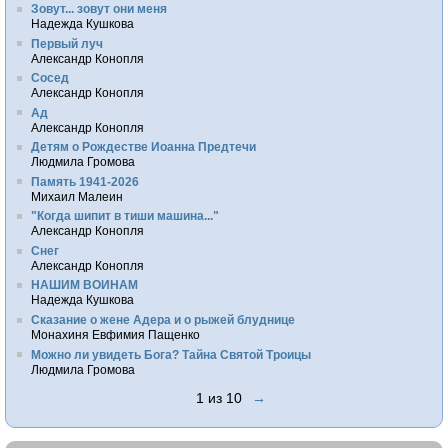
Зовут... зовут они меня
Надежда Кушкова
Первый луч
Александр Конопля
Сосед
Александр Конопля
Ад
Александр Конопля
Детям о Рождестве Иоанна Предтечи
Людмила Громова
Память 1941-2026
Михаил Малеин
"Когда шипит в тиши машина..."
Александр Конопля
Снег
Александр Конопля
НАШИМ ВОИНАМ
Надежда Кушкова
Сказание о жене Адера и о рыжей блуднице
Монахиня Евфимия Пащенко
Можно ли увидеть Бога? Тайна Святой Троицы
Людмила Громова
1 из 10
→