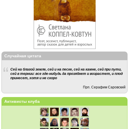
Случайная цитата
Сей на благой земле, сей и на песке, сей на камне, сей при пути,
сей в тернии: все где-нибудь да прозябнет и возрастет, и плод
принесет, хотя и не скоро
Прп. Серафим Саровский
Активисты клуба