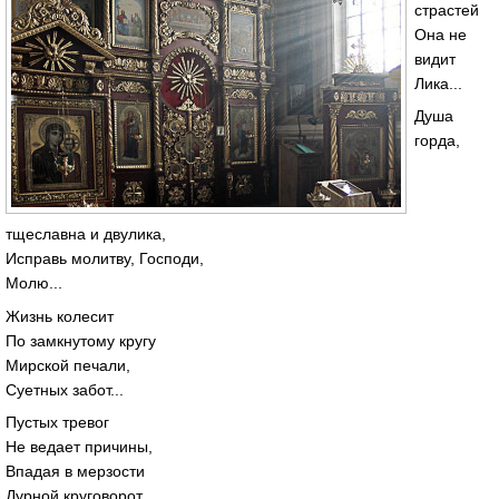
страстей
Она не
видит
Лика...
Душа
горда,
тщеславна и двулика,
Исправь молитву, Господи,
Молю...
Жизнь колесит
По замкнутому кругу
Мирской печали,
Суетных забот...
Пустых тревог
Не ведает причины,
Впадая в мерзости
Дурной круговорот...