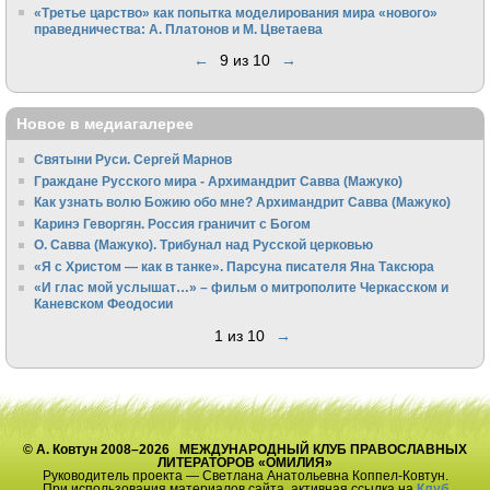
«Третье царство» как попытка моделирования мира «нового»
праведничества: А. Платонов и М. Цветаева
←
9 из 10
→
Новое в медиагалерее
Святыни Руси. Сергей Марнов
Граждане Русского мира - Архимандрит Савва (Мажуко)
Как узнать волю Божию обо мне? Архимандрит Савва (Мажуко)
Каринэ Геворгян. Россия граничит с Богом
О. Савва (Мажуко). Трибунал над Русской церковью
«Я с Христом — как в танке». Парсуна писателя Яна Таксюра
«И глас мой услышат…» – фильм о митрополите Черкасском и
Каневском Феодосии
1 из 10
→
© А. Ковтун 2008–2026 МЕЖДУНАРОДНЫЙ КЛУБ ПРАВОСЛАВНЫХ
ЛИТЕРАТОРОВ «ОМИЛИЯ»
Руководитель проекта — Светлана Анатольевна Коппел-Ковтун.
При использования материалов сайта, активная ссылка на
Клуб