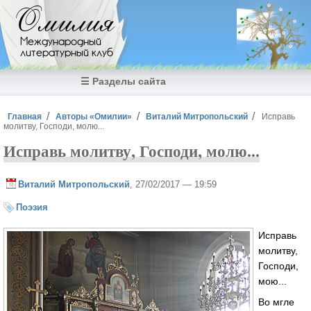
Перейти к основному содержанию
Омилия
Международный
литературный клуб
☰ Разделы сайта
Вы здесь
Главная
Авторы «Омилии»
Виталий Митропольский
Исправь
молитву, Господи, молю...
Исправь молитву, Господи, молю...
Виталий Митропольский
, 27/02/2017 — 19:59
Поэзия
Исправь
молитву,
Господи,
мою...
Во мгле