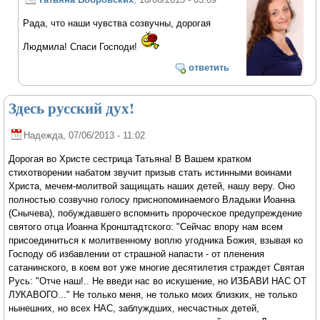
Рада, что наши чувства созвучны, дорогая
Людмила! Спаси Господи!
ответить
Здесь русский дух!
Надежда
, 07/06/2013 - 11:02
Дорогая во Христе сестрица Татьяна! В Вашем кратком
стихотворении набатом звучит призыв стать истинными воинами
Христа, мечем-молитвой защищать наших детей, нашу веру. Оно
полностью созвучно голосу приснопоминаемого Владыки Иоанна
(Снычева), побуждавшего вспомнить пророческое предупреждение
святого отца Иоанна Кронштадтского: "Сейчас впору нам всем
присоединиться к молитвенному воплю угодника Божия, взывая ко
Господу об избавлении от страшной напасти - от пленения
сатанинского, в коем вот уже многие десятилетия страждет Святая
Русь: "Отче наш!.. Не введи нас во искушение, но ИЗБАВИ НАС ОТ
ЛУКАВОГО..." Не только меня, не только моих близких, не только
нынешних, но всех НАС, заблуждших, несчастных детей,