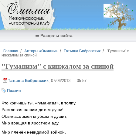
Перейти к основному содержанию
Омилия
Международный
литературный клуб
☰ Разделы сайта
Вы здесь
Главная
Авторы «Омилии»
Татьяна Бобровских
"Гуманизм" с
кинжалом за спиной
"Гуманизм" с кинжалом за спиной
Татьяна Бобровских
, 07/06/2013 — 05:57
Поэзия
Что кричишь ты, «гуманизм», в толпу,
Растлевая нашим детям души!
Обвилась змея клубком и душит,
Мир вращая в яростном аду.
Мир пленён невидимой войной,