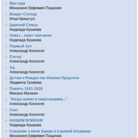
Мастера
Монахиня Евфимия Пащенко
Вокруг Солнца
Илья Криштул
Царской Семье
Надежда Кушкова
Зовут... зовут они меня
Надежда Кушкова
Первый луч
Александр Конопля
Сосед
Александр Конопля
Ад
Александр Конопля
Детям о Рождестве Иоанна Предтечи
Людмила Громова
Память 1941-2026
Михаил Малеин
"Когда шипит в тиши машина..."
Александр Конопля
Снег
Александр Конопля
НАШИМ ВОИНАМ
Надежда Кушкова
Сказание о жене Адера и о рыжей блуднице
Монахиня Евфимия Пащенко