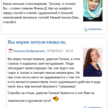
Какое сильное стихотворение, Татьяна, и точное!
Вы - словно гневная Жанна Д′ Арк на эшафоте
перед глухой и слепой, одураченной и больной
неизлечимой болезнью толпой! Низкий поклон Вам,
спасиБо!
ответить
Вы верно почувствовали,
Татьяна Бобровских
, 07/06/2013 - 20:03
Вы верно почувствовали, дорогая Галина, в этих
строках я выразила своё негодование. Люди
обсуждают происходящее так, как будто они
сидят в театре и смотрят милые мизансцены. Но
при этом почти никто не задумывается о том что
и кто является режиссёром этого чудовищного действа и куда
несёт весь мир волной безумного "гуманизма".
СпасиБо за отзыв, дорогая Галина! Крепости и сил Вам на
творческом и духовном пути!
ответить