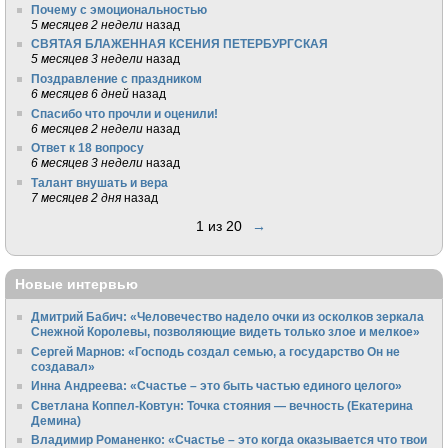
Почему с эмоциональностью
5 месяцев 2 недели
назад
СВЯТАЯ БЛАЖЕННАЯ КСЕНИЯ ПЕТЕРБУРГСКАЯ
5 месяцев 3 недели
назад
Поздравление с праздником
6 месяцев 6 дней
назад
Спасибо что прочли и оценили!
6 месяцев 2 недели
назад
Ответ к 18 вопросу
6 месяцев 3 недели
назад
Талант внушать и вера
7 месяцев 2 дня
назад
1 из 20
→
Новые интервью
Дмитрий Бабич: «Человечество надело очки из осколков зеркала
Снежной Королевы, позволяющие видеть только злое и мелкое»
Сергей Марнов: «Господь создал семью, а государство Он не
создавал»
Инна Андреева: «Счастье – это быть частью единого целого»
Светлана Коппел-Ковтун: Точка стояния — вечность (Екатерина
Демина)
Владимир Романенко: «Счастье – это когда оказывается что твои