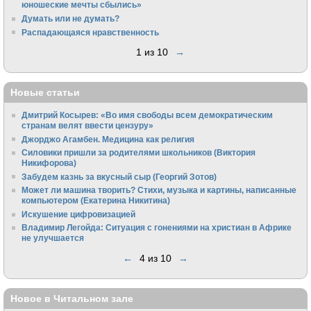
юношеские мечты сбылись»
Думать или не думать?
Распадающаяся нравственность
1 из 10
→
Новые статьи
Дмитрий Косырев: «Во имя свободы всем демократическим
странам велят ввести цензуру»
Джорджо Агамбен. Медицина как религия
Силовики пришли за родителями школьников (Виктория
Никифорова)
Забудем казнь за вкусный сыр (Георгий Зотов)
Может ли машина творить? Стихи, музыка и картины, написанные
компьютером (Екатерина Никитина)
Искушение цифровизацией
Владимир Легойда: Ситуация с гонениями на христиан в Африке
не улучшается
←
4 из 10
→
Новое в Читальном зале