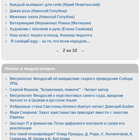
Каждый выбирает для себя (Юрий Левитанский)
Дикая роза (Николай Голубош)
Межевая тропа (Николай Голубош)
Ветеринария (Иеромонах Роман (Матюшин)
Художник с яблоком в руке (Елена Самкова)
Наш класс пошёл в поход. Кошмар педагога
Я санкций жду – за то, что всем народом...
←
2 из 10
→
Новое в медиагалерее
Митрополит Феодосий об инициативе скорого проведения Собора
УПЦ
Сергей Марнов. "Блаженная, помоги!" - Читает автор
Митрополит Феодосий о перспективах своего суда, вредном
балласте в Церкви и русском языке
Избранные стихи Светланы Коппел-Ковтун читает Дмитрий Бабич
Марк Смирнов: Закат христианства приходит вместе с закатом
Европы
Эксперт IT и финансов: План цифрового контроля и сроки его
реализации
Кто такой планировщик? Улица Правды. Д. Роде, С. Колмогоров, К.
Геворгян, М. Хазин и Б. Костенко