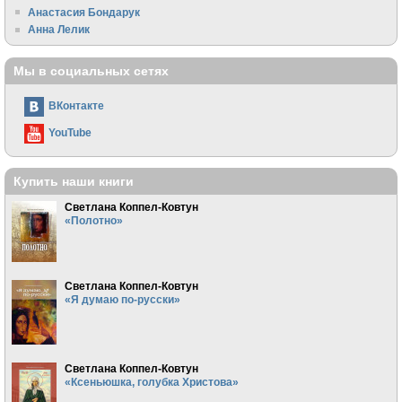
Анастасия Бондарук
Анна Лелик
Мы в социальных сетях
ВКонтакте
YouTube
Купить наши книги
Светлана Коппел-Ковтун
«Полотно»
Светлана Коппел-Ковтун
«Я думаю по-русски»
Светлана Коппел-Ковтун
«Ксеньюшка, голубка Христова»