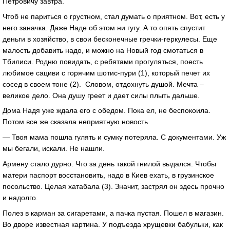
Петровичу завтра.
Чтоб не париться о грустном, стал думать о приятном. Вот, есть у
него заначка. Даже Наде об этом ни гугу. А то опять спустит
деньги в хозяйство, в свои бесконечные гречки-геркулесы. Еще
малость добавить надо, и можно на Новый год смотаться в
Тбилиси. Родню повидать, с ребятами прогуляться, поесть
любимое сациви с горячим шотис-пури (1), который печет их
сосед в своем тоне (2). Словом, отдохнуть душой. Мечта –
великое дело. Она душу греет и дает силы плыть дальше.
Дома Надя уже ждала его с обедом. Пока ел, не беспокоила.
Потом все же сказала неприятную новость.
— Твоя мама пошла гулять и сумку потеряла. С документами. Уж
мы бегали, искали. Не нашли.
Армену стало дурно. Что за день такой гнилой выдался. Чтобы
матери паспорт восстановить, надо в Киев ехать, в грузинское
посольство. Целая хатабала (3). Значит, застрял он здесь прочно
и надолго.
Полез в карман за сигаретами, а пачка пустая. Пошел в магазин.
Во дворе известная картина. У подъезда хрущевки бабульки, как