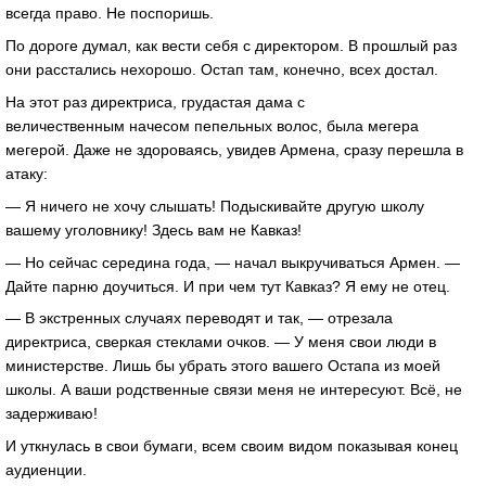
всегда право. Не поспоришь.
По дороге думал, как вести себя с директором. В прошлый раз
они расстались нехорошо. Остап там, конечно, всех достал.
На этот раз директриса, грудастая дама с
величественным начесом пепельных волос, была мегера
мегерой. Даже не здороваясь, увидев Армена, сразу перешла в
атаку:
— Я ничего не хочу слышать! Подыскивайте другую школу
вашему уголовнику! Здесь вам не Кавказ!
— Но сейчас середина года, — начал выкручиваться Армен. —
Дайте парню доучиться. И при чем тут Кавказ? Я ему не отец.
— В экстренных случаях переводят и так, — отрезала
директриса, сверкая стеклами очков. — У меня свои люди в
министерстве. Лишь бы убрать этого вашего Остапа из моей
школы. А ваши родственные связи меня не интересуют. Всё, не
задерживаю!
И уткнулась в свои бумаги, всем своим видом показывая конец
аудиенции.