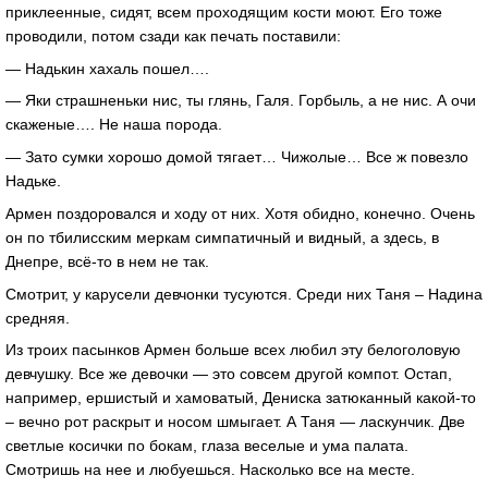
приклеенные, сидят, всем проходящим кости моют. Его тоже
проводили, потом сзади как печать поставили:
— Надькин хахаль пошел….
— Яки страшненьки нис, ты глянь, Галя. Горбыль, а не нис. А очи
скаженые…. Не наша порода.
— Зато сумки хорошо домой тягает… Чижолые… Все ж повезло
Надьке.
Армен поздоровался и ходу от них. Хотя обидно, конечно. Очень
он по тбилисским меркам симпатичный и видный, а здесь, в
Днепре, всё-то в нем не так.
Смотрит, у карусели девчонки тусуются. Среди них Таня – Надина
средняя.
Из троих пасынков Армен больше всех любил эту белоголовую
девчушку. Все же девочки — это совсем другой компот. Остап,
например, ершистый и хамоватый, Дениска затюканный какой-то
– вечно рот раскрыт и носом шмыгает. А Таня — ласкунчик. Две
светлые косички по бокам, глаза веселые и ума палата.
Смотришь на нее и любуешься. Насколько все на месте.