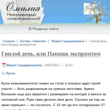
Перейти к основному содержанию
Омилия
Международный
литературный клуб
☰ Разделы сайта
Вы здесь
Главная
Авторы «Омилии»
Мария Сараджишвили
Гнилой день,
или Папаша экспромтом
Гнилой день, или Папаша экспромтом
Мария Сараджишвили
, 13/07/2017 — 15:07
Проза
Кусок кожезаменителя лежал на столе и покорно ждал своей
участи — быть разрезанным на нужные заготовки. Армен
Восканян еще раз сверился с размерами на контуре и взялся за
сапожный нож. Руки сами делали свое дело. Сколько уж пар на
заказ перешил — не сосчитать. С 15 лет до его сегодняшних 37-