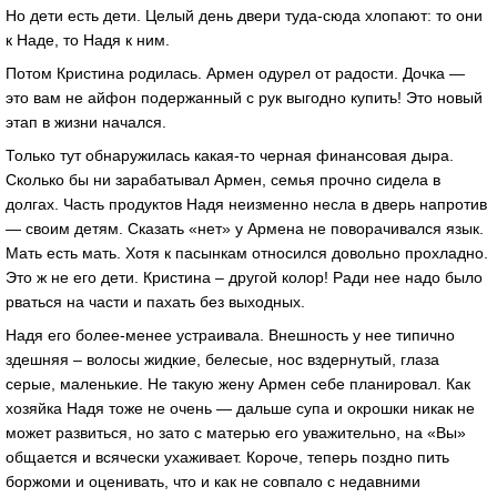
Но дети есть дети. Целый день двери туда-сюда хлопают: то они
к Наде, то Надя к ним.
Потом Кристина родилась. Армен одурел от радости. Дочка —
это вам не айфон подержанный с рук выгодно купить! Это новый
этап в жизни начался.
Только тут обнаружилась какая-то черная финансовая дыра.
Сколько бы ни зарабатывал Армен, семья прочно сидела в
долгах. Часть продуктов Надя неизменно несла в дверь напротив
— своим детям. Сказать «нет» у Армена не поворачивался язык.
Мать есть мать. Хотя к пасынкам относился довольно прохладно.
Это ж не его дети. Кристина – другой колор! Ради нее надо было
рваться на части и пахать без выходных.
Надя его более-менее устраивала. Внешность у нее типично
здешняя – волосы жидкие, белесые, нос вздернутый, глаза
серые, маленькие. Не такую жену Армен себе планировал. Как
хозяйка Надя тоже не очень — дальше супа и окрошки никак не
может развиться, но зато с матерью его уважительно, на «Вы»
общается и всячески ухаживает. Короче, теперь поздно пить
боржоми и оценивать, что и как не совпало с недавними