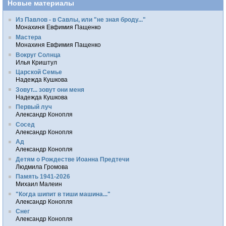
Новые материалы
Из Павлов - в Савлы, или "не зная броду..."
Монахиня Евфимия Пащенко
Мастера
Монахиня Евфимия Пащенко
Вокруг Солнца
Илья Криштул
Царской Семье
Надежда Кушкова
Зовут... зовут они меня
Надежда Кушкова
Первый луч
Александр Конопля
Сосед
Александр Конопля
Ад
Александр Конопля
Детям о Рождестве Иоанна Предтечи
Людмила Громова
Память 1941-2026
Михаил Малеин
"Когда шипит в тиши машина..."
Александр Конопля
Снег
Александр Конопля