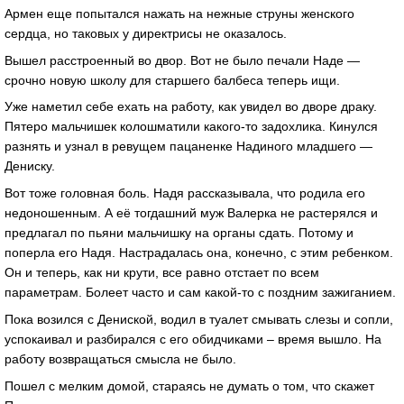
Армен еще попытался нажать на нежные струны женского
сердца, но таковых у директрисы не оказалось.
Вышел расстроенный во двор. Вот не было печали Наде —
срочно новую школу для старшего балбеса теперь ищи.
Уже наметил себе ехать на работу, как увидел во дворе драку.
Пятеро мальчишек колошматили какого-то задохлика. Кинулся
разнять и узнал в ревущем пацаненке Надиного младшего —
Дениску.
Вот тоже головная боль. Надя рассказывала, что родила его
недоношенным. А её тогдашний муж Валерка не растерялся и
предлагал по пьяни мальчишку на органы сдать. Потому и
поперла его Надя. Настрадалась она, конечно, с этим ребенком.
Он и теперь, как ни крути, все равно отстает по всем
параметрам. Болеет часто и сам какой-то с поздним зажиганием.
Пока возился с Дениской, водил в туалет смывать слезы и сопли,
успокаивал и разбирался с его обидчиками – время вышло. На
работу возвращаться смысла не было.
Пошел с мелким домой, стараясь не думать о том, что скажет