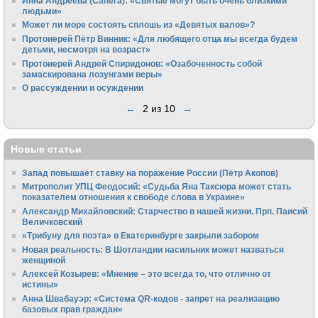
Инна Андреева (Сапега): «Святые могут быть очень близкими
людьми»
Может ли море состоять сплошь из «Девятых валов»?
Протоиерей Пётр Винник: «Для любящего отца мы всегда будем
детьми, несмотря на возраст»
Протоиерей Андрей Спиридонов: «Озабоченность собой
замаскирована лозунгами веры»
О рассуждении и осуждении
←
2 из 10
→
Новые статьи
Запад повышает ставку на поражение России (Пётр Акопов)
Митрополит УПЦ Феодосий: «Судьба Яна Таксюра может стать
показателем отношения к свободе слова в Украине»
Алек­сандр Михайловский: Старчество в нашей жизни. Прп. Паисий
Величковский
«Трибуну для поэта» в Екатеринбурге закрыли забором
Новая реальность: В Шотландии насильник может назваться
женщиной
Алексей Козырев: «Мнение – это всегда то, что отлично от
истины»
Анна Швабауэр: «Система QR-кодов - запрет на реализацию
базовых прав граждан»