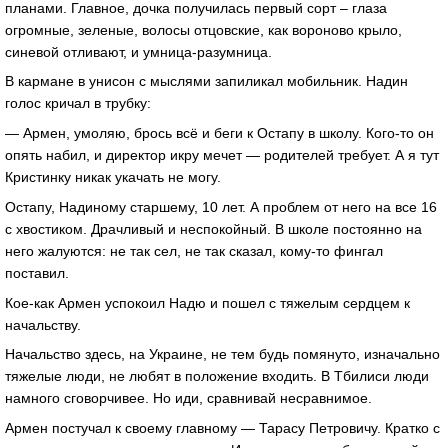
планами. Главное, дочка получилась первый сорт – глаза
огромные, зеленые, волосы отцовские, как вороново крыло,
синевой отливают, и умница-разумница.
В кармане в унисон с мыслями запиликал мобильник. Надин
голос кричал в трубку:
— Армен, умоляю, брось всё и беги к Остапу в школу. Кого-то он
опять набил, и директор икру мечет — родителей требует. А я тут
Кристинку никак укачать не могу.
Остапу, Надиному старшему, 10 лет. А проблем от него на все 16
с хвостиком. Драчливый и неспокойный. В школе постоянно на
него жалуются: не так сел, не так сказал, кому-то фингал
поставил.
Кое-как Армен успокоил Надю и пошел с тяжелым сердцем к
начальству.
Начальство здесь, на Украине, не тем будь помянуто, изначально
тяжелые люди, не любят в положение входить. В Тбилиси люди
намного сговорчивее. Но иди, сравнивай несравнимое.
Армен постучал к своему главному — Тарасу Петровичу. Кратко с