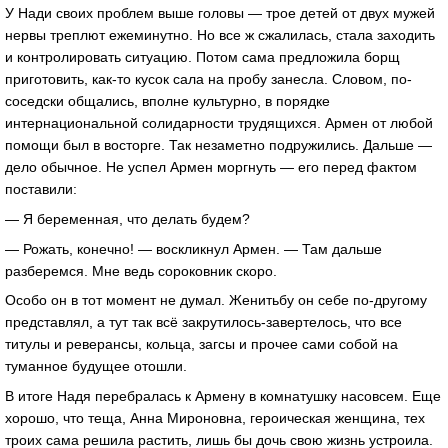
У Нади своих проблем выше головы — трое детей от двух мужей
нервы треплют ежеминутно. Но все ж сжалилась, стала заходить
и контролировать ситуацию. Потом сама предложила борщ
приготовить, как-то кусок сала на пробу занесла. Словом, по-
соседски общались, вполне культурно, в порядке
интернациональной солидарности трудящихся. Армен от любой
помощи был в восторге. Так незаметно подружились. Дальше —
дело обычное. Не успел Армен моргнуть — его перед фактом
поставили:
— Я беременная, что делать будем?
— Рожать, конечно! — воскликнул Армен. — Там дальше
разберемся. Мне ведь сороковник скоро.
Особо он в тот момент не думал. Женитьбу он себе по-другому
представлял, а тут так всё закрутилось-завертелось, что все
титулы и реверансы, кольца, загсы и прочее сами собой на
туманное будущее отошли.
В итоге Надя перебралась к Армену в комнатушку насовсем. Еще
хорошо, что теща, Анна Мироновна, героическая женщина, тех
троих сама решила растить, лишь бы дочь свою жизнь устроила.