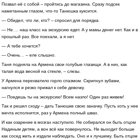
Позвал её с собой – пройтись до магазина. Сразу подсек
наметанным глазом, что-то Танюшка куксится.
— Обидел, что ли, кто? – спросил для порядка.
— Не…. наш класс на экскурсию едет. А у мамы денег нет. Как и в
прошлый раз. Все поехали, а я нет.
— А тебе хочется?
— Очень… – еле слышно.
Таня подняла на Армена свои голубые глазищи. А в них, как
талая вода весной на стекле, – слезы.
У Армена перехватило горло спазмом. Скрипнул зубами,
нагнулся и резко прижал к себе девочку.
— Поедешь ты на экскурсию! Всем назло! Один раз живем!
Так и решил сходу – дать Танюшке свою заначку. Пусть хоть у нее
мечта исполнится, раз у Армена полный швах.
И как озарение в мозгах наступило. Не собирался он быть отцом
Надиным детям, а вон всё как повернулось. Не выходит больше
как сосед жить и издали наблюдать. Оно и к лучшему. Быть отцом