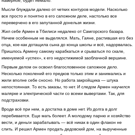
наверное, будет немало.
Мысли блуждали далеко от четких контуров модели. Насколько
все просто и понятно в его сапожном деле, настолько все
переверчено в его запутанной донельзя жизни.
Жил себе Армен в Тбилиси недалеко от Самгорского базара.
Ничем особенным не выделялся. Мать, Гаяне, растившая его без
отца, кое-как дотащила сына до конца школы и всё, надорвалась.
Пришлось Армену самому карабкаться и срываться по скале,
именуемой «успех», к его недостижимой заоблачной вершине.
Первым делом он освоил благословенное сапожное дело.
Несколько поколений его предков только этим и занимались и
жили вполне себе сносно. Но работа закройщика — штука
непостоянная. То есть заказы, то нет. И следом Армен научился
малярке и электрической части со всеми вывертами. Так, для
подстраховки.
Вроде всё при нем, а достатка в доме нет. Из долга в долг
перебивается. Еще мать болеет. А молодому парню и хозяйство
вести, и деньги зарабатывать — всё никак в один флакон не
слить. И решил Армен продать дедовский дом, на вырученные