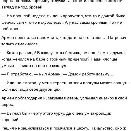
порога доложил причину отлучки. И встретил на себе тяжелый
взгляд из-под бровей.
— На прошлой неделе ты день пропустил, что-то с дочкой было.
Сейчас сын что-то накуролесил. А у нас заказ срочный. Так не
работают.
Армен попытался напомнить, что дети не его, а жены. Петрович
только отмахнулся.
— Какая разница! В школу-то ты бежишь, не она. Чем ты думал,
когда женился на бабе с тройным прицепом? Наши хлопцы
умные — никто на нее не клюнул.
— Я отработаю, — ныл Армен. — Домой работу возьму…
— Иди, но смотри, у меня терпец на твои прогулы может лопнуть.
Если шо, ищи себе другой цех.
Армен поблагодарил и, закрывая дверь, услышал диагноз в свой
адрес:
— Выгнал бы к черту этого чурку, да очень уж закройщик
хороший.
Решил не зацикливаться и помчался в школу. Начальство, оно ж