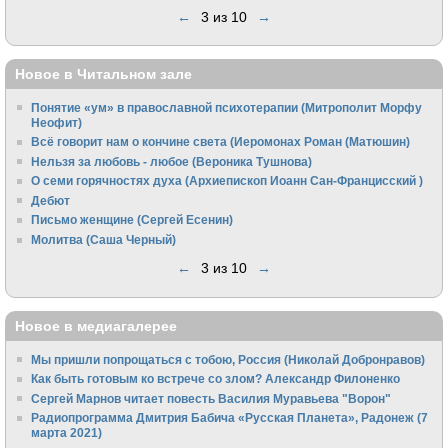
←
3 из 10
→
Новое в Читальном зале
Понятие «ум» в православной психотерапии (Митрополит Морфу
Неофит)
Всё говорит нам о кончине света (Иеромонах Роман (Матюшин)
Нельзя за любовь - любое (Вероника Тушнова)
О семи горячностях духа (Архиепископ Иоанн Сан-Францисский )
Дебют
Письмо женщине (Сергей Есенин)
Молитва (Саша Черный)
←
3 из 10
→
Новое в медиагалерее
Мы пришли попрощаться с тобою, Россия (Николай Добронравов)
Как быть готовым ко встрече со злом? Александр Филоненко
Сергей Марнов читает повесть Василия Муравьева "Ворон"
Радиопрограмма Дмитрия Бабича «Русская Планета», Радонеж (7
марта 2021)