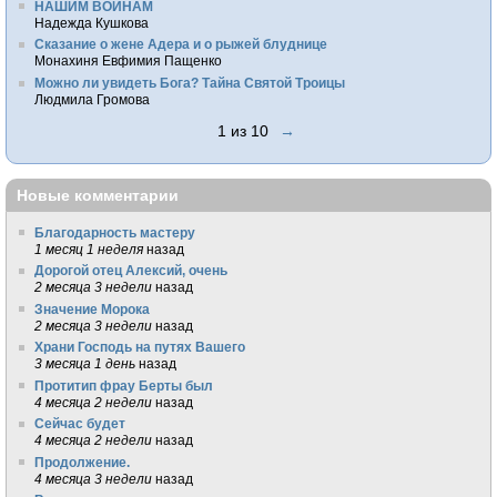
НАШИМ ВОИНАМ
Надежда Кушкова
Сказание о жене Адера и о рыжей блуднице
Монахиня Евфимия Пащенко
Можно ли увидеть Бога? Тайна Святой Троицы
Людмила Громова
1 из 10
→
Новые комментарии
Благодарность мастеру
1 месяц 1 неделя
назад
Дорогой отец Алексий, очень
2 месяца 3 недели
назад
Значение Морока
2 месяца 3 недели
назад
Храни Господь на путях Вашего
3 месяца 1 день
назад
Протитип фрау Берты был
4 месяца 2 недели
назад
Сейчас будет
4 месяца 2 недели
назад
Продолжение.
4 месяца 3 недели
назад