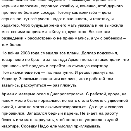
черными волосами, хорошую хозяйку и, конечно, чтоб дурного
про нее не болтали соседи. Потому как женитьба – дело
серьезное, тут всё учесть надо: и внешность, и генетику, и
характер. Чтоб будущая жена его мать уважала и не выносила
мозг своими капризами: «Хочу то, купи это». Всякие там
разведенки к рассмотрению не принимались, а уж с ребенком –
тем более.
Но война 2008 года смешала все планы. Доллар подскочил,
товар никто не брал, и за полгода Армен попал в такие долги, что
пришлось всё продать и перейти на съемную квартиру.
Помыкался еще год — полный тупик. И решил рвануть на
Украину. Знакомые сапожники клялись, что с работой там —
завались, раскрутиться — раз плюнуть.
Армен с матерью осел в Днепропетровске. С работой, вроде, на
новом месте было нормально, но мать стала болеть с удвоенной
силой, никак не могла акклиматизироваться. Да еще и склероз
прибавился. Запахался бедный парень. Не знает, на работу
бежать или мать караулить, чтоб пожар не устроила в чужой
квартире. Соседку Надю еле умолил приглядывать.