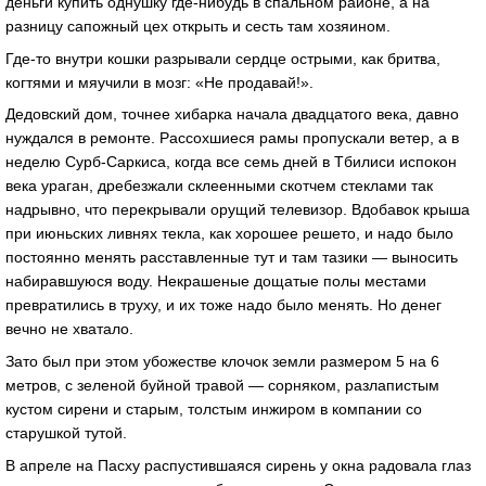
деньги купить однушку где-нибудь в спальном районе, а на
разницу сапожный цех открыть и сесть там хозяином.
Где-то внутри кошки разрывали сердце острыми, как бритва,
когтями и мяучили в мозг: «Не продавай!».
Дедовский дом, точнее хибарка начала двадцатого века, давно
нуждался в ремонте. Рассохшиеся рамы пропускали ветер, а в
неделю Сурб-Саркиса, когда все семь дней в Тбилиси испокон
века ураган, дребезжали склеенными скотчем стеклами так
надрывно, что перекрывали орущий телевизор. Вдобавок крыша
при июньских ливнях текла, как хорошее решето, и надо было
постоянно менять расставленные тут и там тазики — выносить
набиравшуюся воду. Некрашеные дощатые полы местами
превратились в труху, и их тоже надо было менять. Но денег
вечно не хватало.
Зато был при этом убожестве клочок земли размером 5 на 6
метров, с зеленой буйной травой — сорняком, разлапистым
кустом сирени и старым, толстым инжиром в компании со
старушкой тутой.
В апреле на Пасху распустившаяся сирень у окна радовала глаз