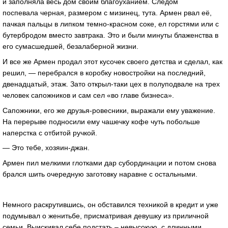
и заполняла весь дом своим благоуханием. Следом
поспевала черная, размером с мизинец, тута. Армен рвал её,
пачкая пальцы в липком темно-красном соке, ел горстями или с
бутербродом вместо завтрака. Это и были минуты блаженства в
его сумасшедшей, безалаберной жизни.
И все же Армен продал этот кусочек своего детства и сделал, как
решил, — перебрался в коробку новостройки на последний,
двенадцатый, этаж. Зато открыл-таки цех в полуподвале на трех
человек сапожников и сам сел «во главе бизнеса».
Сапожники, его же друзья-ровесники, выражали ему уважение.
На перерыве подносили ему чашечку кофе чуть побольше
наперстка с отбитой ручкой.
— Это тебе, хозяин-джан.
Армен пил мелкими глотками дар субординации и потом снова
брался шить очередную заготовку наравне с остальными.
Немного раскрутившись, он обставился техникой в кредит и уже
подумывал о женитьбе, присматривая девушку из приличной
семьи. Выискивал себе подстать – невысокую, с длинными