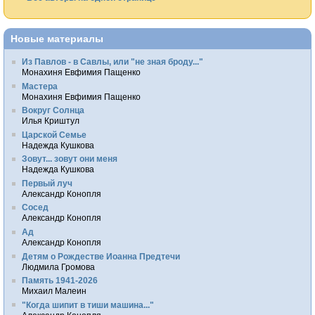
Новые материалы
Из Павлов - в Савлы, или "не зная броду..."
Монахиня Евфимия Пащенко
Мастера
Монахиня Евфимия Пащенко
Вокруг Солнца
Илья Криштул
Царской Семье
Надежда Кушкова
Зовут... зовут они меня
Надежда Кушкова
Первый луч
Александр Конопля
Сосед
Александр Конопля
Ад
Александр Конопля
Детям о Рождестве Иоанна Предтечи
Людмила Громова
Память 1941-2026
Михаил Малеин
"Когда шипит в тиши машина..."