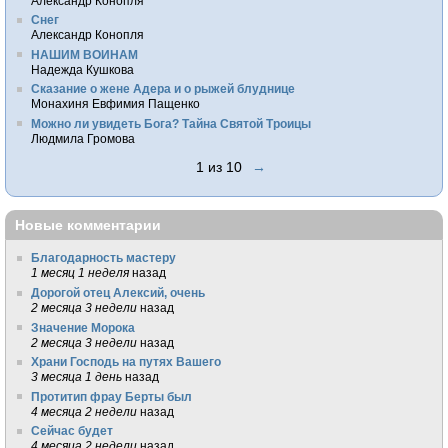
Александр Конопля
Снег
Александр Конопля
НАШИМ ВОИНАМ
Надежда Кушкова
Сказание о жене Адера и о рыжей блуднице
Монахиня Евфимия Пащенко
Можно ли увидеть Бога? Тайна Святой Троицы
Людмила Громова
1 из 10
→
Новые комментарии
Благодарность мастеру
1 месяц 1 неделя
назад
Дорогой отец Алексий, очень
2 месяца 3 недели
назад
Значение Морока
2 месяца 3 недели
назад
Храни Господь на путях Вашего
3 месяца 1 день
назад
Протитип фрау Берты был
4 месяца 2 недели
назад
Сейчас будет
4 месяца 2 недели
назад