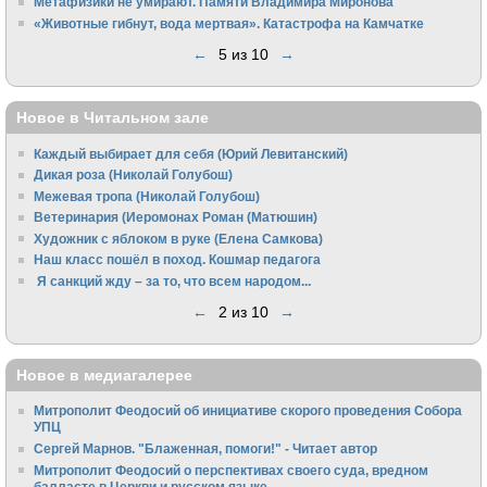
Метафизики не умирают. Памяти Владимира Миронова
«Животные гибнут, вода мертвая». Катастрофа на Камчатке
←
5 из 10
→
Новое в Читальном зале
Каждый выбирает для себя (Юрий Левитанский)
Дикая роза (Николай Голубош)
Межевая тропа (Николай Голубош)
Ветеринария (Иеромонах Роман (Матюшин)
Художник с яблоком в руке (Елена Самкова)
Наш класс пошёл в поход. Кошмар педагога
Я санкций жду – за то, что всем народом...
←
2 из 10
→
Новое в медиагалерее
Митрополит Феодосий об инициативе скорого проведения Собора
УПЦ
Сергей Марнов. "Блаженная, помоги!" - Читает автор
Митрополит Феодосий о перспективах своего суда, вредном
балласте в Церкви и русском языке