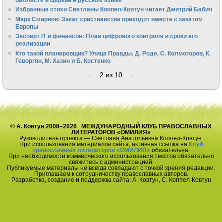
Избранные стихи Светланы Коппел-Ковтун читает Дмитрий Бабич
Марк Смирнов: Закат христианства приходит вместе с закатом
Европы
Эксперт IT и финансов: План цифрового контроля и сроки его
реализации
Кто такой планировщик? Улица Правды. Д. Роде, С. Колмогоров, К.
Геворгян, М. Хазин и Б. Костенко
←
2 из 10
→
© А. Ковтун 2008–2026 МЕЖДУНАРОДНЫЙ КЛУБ ПРАВОСЛАВНЫХ
ЛИТЕРАТОРОВ «ОМИЛИЯ»
Руководитель проекта — Светлана Анатольевна Коппел-Ковтун.
При использования материалов сайта, активная ссылка на
Клуб
православных литераторов «ОМИЛИЯ»
обязательна.
При необходимости коммерческого использования текстов обязательно
свяжитесь с администрацией.
Публикуемые материалы не всегда совпадают с точкой зрения редакции.
Приглашаем к сотрудничеству православных авторов.
Разработка, создание и поддержка сайта: А. Ковтун, С. Коппел-Ковтун