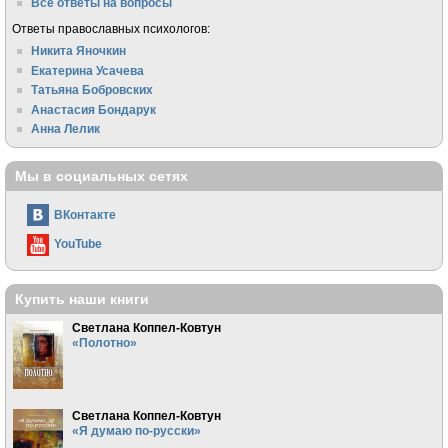
Все ответы на вопросы
Ответы православных психологов:
Никита Яночкин
Екатерина Усачева
Татьяна Бобровских
Анастасия Бондарук
Анна Лелик
Мы в социальных сетях
ВКонтакте
YouTube
Купить наши книги
Светлана Коппел-Ковтун
«Полотно»
Светлана Коппел-Ковтун
«Я думаю по-русски»