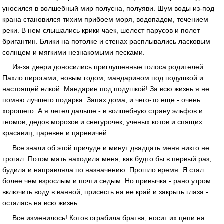
уносился в волшебный мир полусна, полуяви. Шум воды из-под
крана становился тихим прибоем моря, водопадом, течением
реки. В нем слышались крики чаек, шелест парусов и полет
бригантин. Блики на потолке и стенах расплывались ласковым
солнцем и мягкими незнакомыми песками.
Из-за двери доносились приглушенные голоса родителей.
Пахло пирогами, новым годом, мандарином под подушкой и
настоящей елкой. Мандарин под подушкой! За всю жизнь я не
помню лучшего подарка. Запах дома, и чего-то еще - очень
хорошего. А я летел дальше - в волшебную страну эльфов и
гномов, дедов морозов и снегурочек, ученых котов и спящих
красавиц, царевен и царевичей.
Все знали об этой причуде и минут двадцать меня никто не
трогал. Потом мать находила меня, как будто бы в первый раз,
будила и направляла по назначению. Прошло время. Я стал
более чем взрослым и почти седым. Но привычка - рано утром
включить воду в ванной, присесть на ее край и закрыть глаза -
осталась на всю жизнь.
Все изменилось! Котов ограбила братва, носит их цепи на