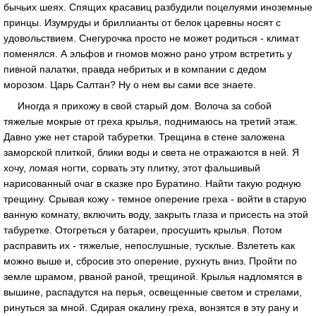
бычьих шеях. Спящих красавиц разбудили поцелуями иноземные
принцы. Изумруды и бриллианты от белок царевны носят с
удовольствием. Снегурочка просто не может родиться - климат
поменялся. А эльфов и гномов можно рано утром встретить у
пивной палатки, правда небритых и в компании с дедом
морозом. Царь Салтан? Ну о нем вы сами все знаете.
Иногда я прихожу в свой старый дом. Волоча за собой
тяжелые мокрые от греха крылья, поднимаюсь на третий этаж.
Давно уже нет старой табуретки. Трещина в стене заложена
заморской плиткой, блики воды и света не отражаются в ней. Я
хочу, ломая ногти, сорвать эту плитку, этот фальшивый
нарисованный очаг в сказке про Буратино. Найти такую родную
трещину. Срывая кожу - темное оперение греха - войти в старую
ванную комнату, включить воду, закрыть глаза и присесть на этой
табуретке. Отогреться у батареи, просушить крылья. Потом
расправить их - тяжелые, непослушные, тусклые. Взлететь как
можно выше и, сбросив это оперение, рухнуть вниз. Пройти по
земле шрамом, рваной раной, трещиной. Крылья надломятся в
вышине, распадутся на перья, освещенные светом и стрелами,
ринуться за мной. Сдирая окалину греха, вонзятся в эту рану и