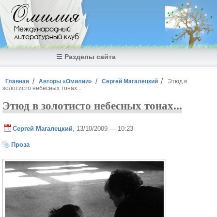
Перейти к основному содержанию
Омилия
Международный
литературный клуб
☰ Разделы сайта
Вы здесь
Главная
Авторы «Омилии»
Сергей Магалецкий
Этюд в
золотисто небесных тонах...
Этюд в золотисто небесных тонах...
Сергей Магалецкий
, 13/10/2009 — 10:23
Проза