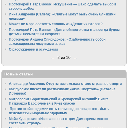
Протоиерей Пётр Винник: Искушение — шанс сделать выбор в
сторону добра
Инна Андреева (Сапега): «Святые могут быть очень близкими
людьми»
Может ли море состоять сплошь из «Девятых валов»?
Протоиерей Пётр Винник: «Для любящего отца мы всегда будем
детьми, несмотря на возраст»
Протоиерей Андрей Спиридонов: «Озабоченность собой
замаскирована лозунгами веры»
О рассуждении и осуждении
←
2 из 10
→
Новые статьи
Александр Асмолов: Отсутствие смысла стало страшнее смерти
Как русские писатели распахивали «окна Овертона» (Наталья
Иртенина)
Митрополит Бориспольский и Броварской Антоний: Визит
Патриарха Варфоломея в Киев опасен
Против этой эпидемии есть только одно лекарство - быть
психически и морально здоровым
Майя Кучерская: «Из спасенных отцом Димитрием можно
составить страну»