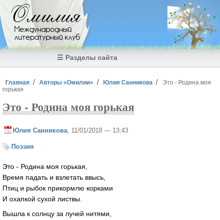
Перейти к основному содержанию
Омилия
Международный
литературный клуб
☰ Разделы сайта
Вы здесь
Главная
Авторы «Омилии»
Юлия Санникова
Это - Родина моя
горькая
Это - Родина моя горькая
Юлия Санникова
, 11/01/2018 — 13:43
Поэзия
Это - Родина моя горькая,
Время падать и взлетать ввысь,
Птиц и рыбок прикормлю корками
И охапкой сухой листвы.
Вышла к солнцу за лучей нитями,