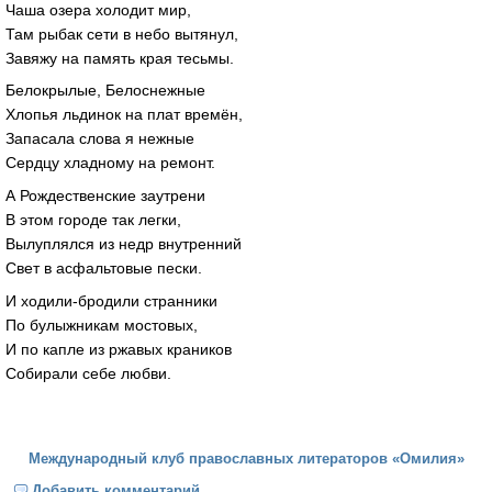
Чаша озера холодит мир,
Там рыбак сети в небо вытянул,
Завяжу на память края тесьмы.
Белокрылые, Белоснежные
Хлопья льдинок на плат времён,
Запасала слова я нежные
Сердцу хладному на ремонт.
А Рождественские заутрени
В этом городе так легки,
Вылуплялся из недр внутренний
Свет в асфальтовые пески.
И ходили-бродили странники
По булыжникам мостовых,
И по капле из ржавых краников
Собирали себе любви.
Международный клуб православных литераторов «Омилия»
Добавить комментарий