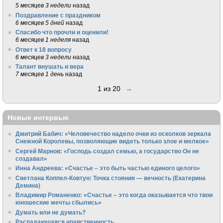
5 месяцев 3 недели
назад
Поздравление с праздником
6 месяцев 5 дней
назад
Спасибо что прочли и оценили!
6 месяцев 1 неделя
назад
Ответ к 18 вопросу
6 месяцев 3 недели
назад
Талант внушать и вера
7 месяцев 1 день
назад
1 из 20
→
Новые интервью
Дмитрий Бабич: «Человечество надело очки из осколков зеркала
Снежной Королевы, позволяющие видеть только злое и мелкое»
Сергей Марнов: «Господь создал семью, а государство Он не
создавал»
Инна Андреева: «Счастье – это быть частью единого целого»
Светлана Коппел-Ковтун: Точка стояния — вечность (Екатерина
Демина)
Владимир Романенко: «Счастье – это когда оказывается что твои
юношеские мечты сбылись»
Думать или не думать?
Распадающаяся нравственность