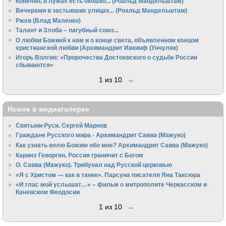
Конечно, в лужах есть окошко... (Роальд Мандельштам)
Вечерами в застывших улицах... (Роальд Мандельштам)
Ржев (Влад Маленко)
Талант и Злоба – пагубный союз...
О любви Божией к нам и о конце света, объявленном концом
христианской любви (Архимандрит Иакинф (Унчуляк)
Игорь Волгин: «Пророчества Достоевского о судьбе России
сбываются»
1 из 10
→
Новое в медиагалерее
Святыни Руси. Сергей Марнов
Граждане Русского мира - Архимандрит Савва (Мажуко)
Как узнать волю Божию обо мне? Архимандрит Савва (Мажуко)
Каринэ Геворгян. Россия граничит с Богом
О. Савва (Мажуко). Трибунал над Русской церковью
«Я с Христом — как в танке». Парсуна писателя Яна Таксюра
«И глас мой услышат…» – фильм о митрополите Черкасском и
Каневском Феодосии
1 из 10
→