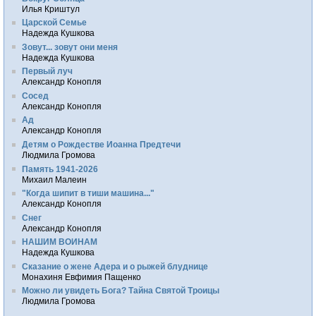
Илья Криштул
Царской Семье
Надежда Кушкова
Зовут... зовут они меня
Надежда Кушкова
Первый луч
Александр Конопля
Сосед
Александр Конопля
Ад
Александр Конопля
Детям о Рождестве Иоанна Предтечи
Людмила Громова
Память 1941-2026
Михаил Малеин
"Когда шипит в тиши машина..."
Александр Конопля
Снег
Александр Конопля
НАШИМ ВОИНАМ
Надежда Кушкова
Сказание о жене Адера и о рыжей блуднице
Монахиня Евфимия Пащенко
Можно ли увидеть Бога? Тайна Святой Троицы
Людмила Громова