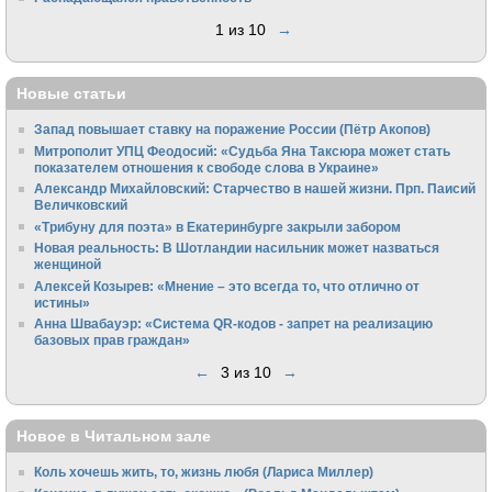
1 из 10
→
Новые статьи
Запад повышает ставку на поражение России (Пётр Акопов)
Митрополит УПЦ Феодосий: «Судьба Яна Таксюра может стать
показателем отношения к свободе слова в Украине»
Алек­сандр Михайловский: Старчество в нашей жизни. Прп. Паисий
Величковский
«Трибуну для поэта» в Екатеринбурге закрыли забором
Новая реальность: В Шотландии насильник может назваться
женщиной
Алексей Козырев: «Мнение – это всегда то, что отлично от
истины»
Анна Швабауэр: «Система QR-кодов - запрет на реализацию
базовых прав граждан»
←
3 из 10
→
Новое в Читальном зале
Коль хочешь жить, то, жизнь любя (Лариса Миллер)