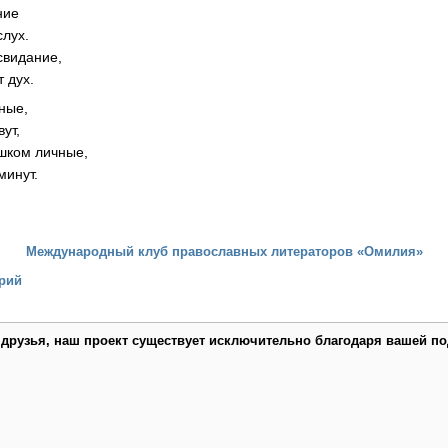
ние
слух.
свидание,
т дух.
ные,
ут,
ишком личные,
минут.
Международный клуб православных литераторов «Омилия»
рий
 друзья, наш проект существует исключительно благодаря вашей по