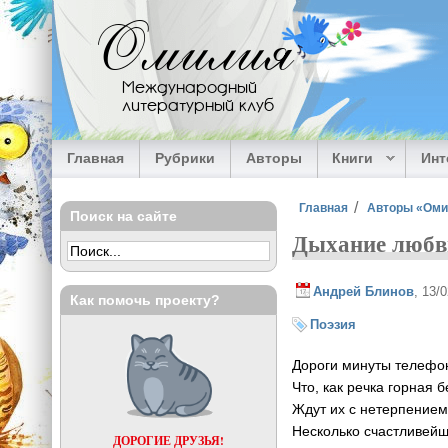
Перейти к основному содержанию
Омилия
Международный
литературный клуб
Главная
Рубрики
Авторы
Книги
Ин
Вы здесь
Главная
Авторы «Ом
Поиск на сайте
Дыхание любв
Андрей Блинов
, 13/
Как помочь проекту?
Поэзия
Дороги минуты телефо
Что, как речка горная бе
Ждут их с нетерпение
Несколько счастливейш
ДОРОГИЕ ДРУЗЬЯ!