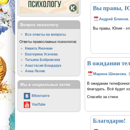
Вы правы, Ю
Андрей Блинов
,
Вопрос психологу
Вы правы, Юлия - э
Все ответы на вопросы
Ответы православных психологов:
Никита Яночкин
Екатерина Усачева
Татьяна Бобровских
В ожидании те
Анастасия Бондарук
Анна Лелик
Марина Шмакова
, 
В ожидании телефонного
Мы в социальных сетях
благодать. Всё будет х
ВКонтакте
Спасибо за стихи.
YouTube
Благодарю!