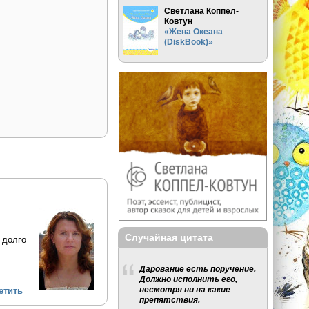
Светлана Коппел-
Ковтун
«Жена Океана
(DiskBook)»
Случайная цитата
 долго
Дарование есть поручение.
Должно исполнить его,
несмотря ни на какие
етить
препятствия.