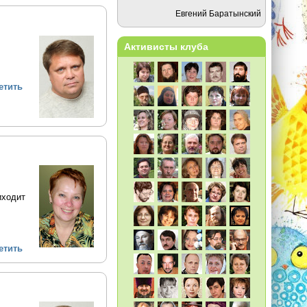
Евгений Баратынский
Активисты клуба
етить
иходит
етить