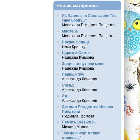
Новые материалы
Из Павлов - в Савлы, или "не
зная броду..."
Монахиня Евфимия Пащенко
Мастера
Монахиня Евфимия Пащенко
Вокруг Солнца
Илья Криштул
Царской Семье
Надежда Кушкова
Зовут... зовут они меня
Надежда Кушкова
Первый луч
Александр Конопля
Сосед
Александр Конопля
Ад
Александр Конопля
Детям о Рождестве Иоанна
Предтечи
Людмила Громова
Память 1941-2026
Михаил Малеин
"Когда шипит в тиши
машина..."