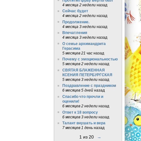
Протитип фрау Берты был
4 месяца 2 недели
назад
Сейчас будет
4 месяца 2 недели
назад
Продолжение.
4 месяца 3 недели
назад
Впечатления
4 месяца 3 недели
назад
О семье архимандрита
Герасима
5 месяцев 21 час
назад
Почему с эмоциональностью
5 месяцев 2 недели
назад
СВЯТАЯ БЛАЖЕННАЯ
КСЕНИЯ ПЕТЕРБУРГСКАЯ
5 месяцев 3 недели
назад
Поздравление с праздником
6 месяцев 5 дней
назад
Спасибо что прочли и
оценили!
6 месяцев 2 недели
назад
Ответ к 18 вопросу
6 месяцев 3 недели
назад
Талант внушать и вера
7 месяцев 1 день
назад
1 из 20
→