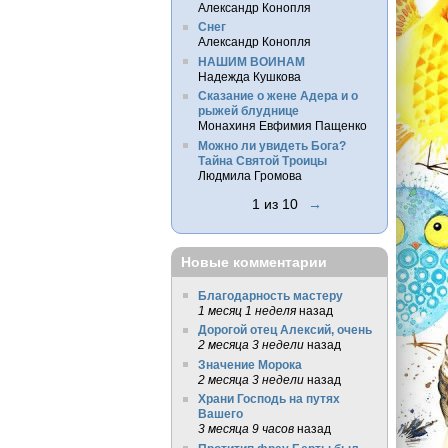
Александр Конопля
Снег
Александр Конопля
НАШИМ ВОИНАМ
Надежда Кушкова
Сказание о жене Адера и о
рыжей блуднице
Монахиня Евфимия Пащенко
Можно ли увидеть Бога?
Тайна Святой Троицы
Людмила Громова
1 из 10
→
Новые комментарии
Благодарность мастеру
1 месяц 1 неделя
назад
Дорогой отец Алексий, очень
2 месяца 3 недели
назад
Значение Морока
2 месяца 3 недели
назад
Храни Господь на путях
Вашего
3 месяца 9 часов
назад