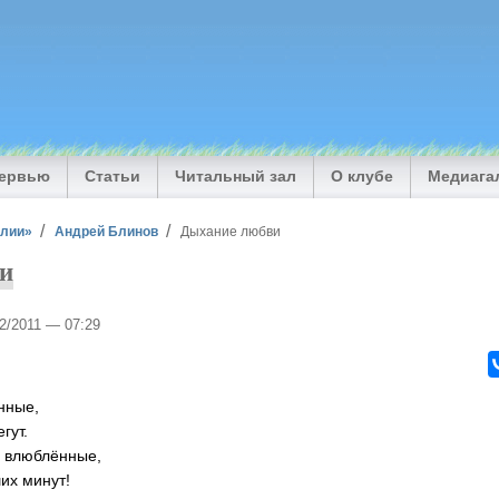
тервью
Статьи
Читальный зал
О клубе
Медиага
илии»
Андрей Блинов
Дыхание любви
и
02/2011 — 07:29
нные,
гут.
м влюблённые,
их минут!