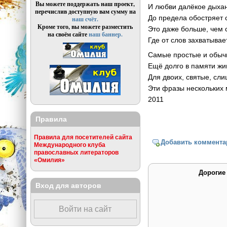
Вы можете поддержать наш проект,
И любви далёкое дыха
перечислив доступную вам сумму на
До предела обостряет 
наш счёт.
Кроме того, вы можете разместить
Это даже больше, чем 
на своём сайте
наш баннер.
Где от слов захватывае
Самые простые и обыч
Ещё долго в памяти жив
Для двоих, святые, сл
Эти фразы нескольких 
2011
Правила
Правила для посетителей сайта
Добавить коммента
Международного клуба
православных литераторов
«Омилия»
Дорогие
Вход для авторов
Войти на сайт