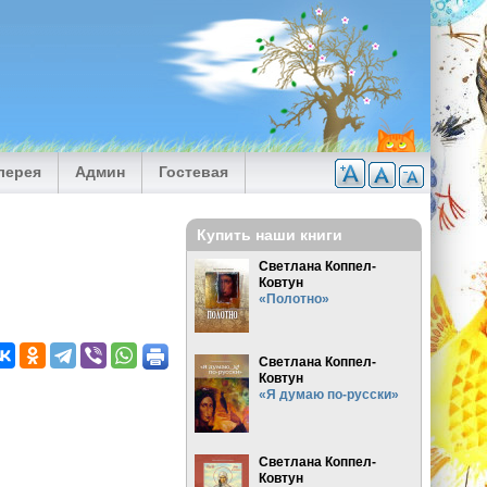
лерея
Админ
Гостевая
Купить наши книги
Светлана Коппел-
Ковтун
«Полотно»
Светлана Коппел-
Ковтун
«Я думаю по-русски»
Светлана Коппел-
Ковтун