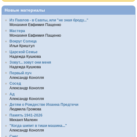
Новые материалы
Из Павлов - в Савлы, или "не зная броду..."
Монахиня Евфимия Пащенко
Мастера
Монахиня Евфимия Пащенко
Вокруг Солнца
Илья Криштул
Царской Семье
Надежда Кушкова
Зовут... зовут они меня
Надежда Кушкова
Первый луч
Александр Конопля
Сосед
Александр Конопля
Ад
Александр Конопля
Детям о Рождестве Иоанна Предтечи
Людмила Громова
Память 1941-2026
Михаил Малеин
"Когда шипит в тиши машина..."
Александр Конопля
Снег