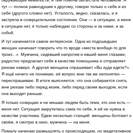
тут — полное равнодушие к другому, говорю только о себе и из
себя (другого словно нет). Усталость, видно, сказалась, и я
застряла в созерцательном состоянии. Они — в ситуации, а меня
в ситуации нет, я только наблюдаю со стороны и за ними, и за
собой.
И тут начинается самое интересное. Одна из подошедших
женщин начинает говорить что-то вроде «места вообще-то для
троих...». Мужчина, сидевший напротив и евший меня глазами,
радостно предлагает себя в качестве помощника и отправляет
рюкзак наверх. А другая женщина спрашивает «Вы куда едете?».
Я ещё ничего не понимаю, её вопрос мне так же непонятен —
переспрашиваю. В итоге выясняется, что она собирается снять
мне рюкзак либо перед моим, либо перед своим выходом, если
она выходит раньше.
Я только созерцаю и не мешаю людям быть теми, кто они есть —
меня нет. Ситуация закрутилась сама по себе, я ей не нужна в
качестве участника. Едем несколько станций: женщины болтают о
своём, я смотрю в окно, мужчина — на меня.
Помалу начинаю размышлять о происходящем, но медитативное