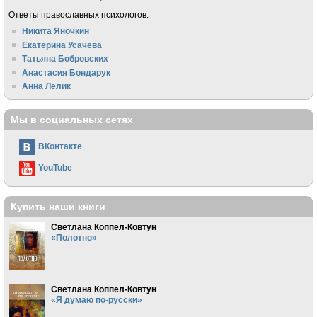
Ответы православных психологов:
Никита Яночкин
Екатерина Усачева
Татьяна Бобровских
Анастасия Бондарук
Анна Лелик
Мы в социальных сетях
ВКонтакте
YouTube
Купить наши книги
Светлана Коппел-Ковтун
«Полотно»
Светлана Коппел-Ковтун
«Я думаю по-русски»