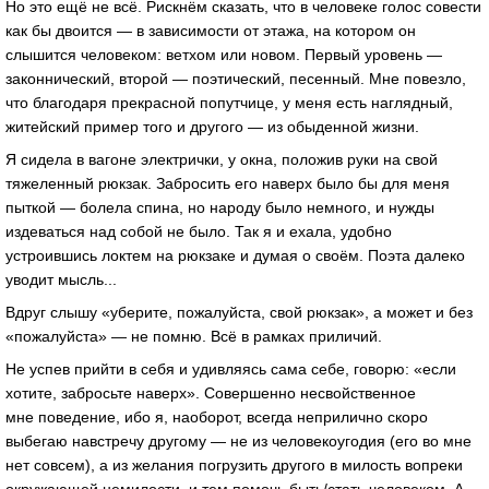
Но это ещё не всё. Рискнём сказать, что в человеке голос совести
как бы двоится — в зависимости от этажа, на котором он
слышится человеком: ветхом или новом. Первый уровень —
законнический, второй — поэтический, песенный. Мне повезло,
что благодаря прекрасной попутчице, у меня есть наглядный,
житейский пример того и другого — из обыденной жизни.
Я сидела в вагоне электрички, у окна, положив руки на свой
тяжеленный рюкзак. Забросить его наверх было бы для меня
пыткой — болела спина, но народу было немного, и нужды
издеваться над собой не было. Так я и ехала, удобно
устроившись локтем на рюкзаке и думая о своём. Поэта далеко
уводит мысль...
Вдруг слышу «уберите, пожалуйста, свой рюкзак», а может и без
«пожалуйста» — не помню. Всё в рамках приличий.
Не успев прийти в себя и удивляясь сама себе, говорю: «если
хотите, забросьте наверх». Совершенно несвойственное
мне поведение, ибо я, наоборот, всегда неприлично скоро
выбегаю навстречу другому — не из человекоугодия (его во мне
нет совсем), а из желания погрузить другого в милость вопреки
окружающей немилости, и тем помочь быть/стать человеком. А