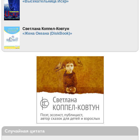
«Высекательница Искр»
Светлана Коппел-Ковтун
«Жена Океана (DiskBook)»
Случайная цитата