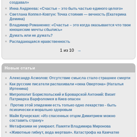
создавал»
Инна Андреева: «Счастье – это быть частью единого целого»
Светлана Коппел-Ковтун: Точка стояния — вечность (Екатерина
Демина)
Владимир Романенко: «Счастье – это когда оказывается что твои
юношеские мечты сбылись»
Думать или не думать?
Распадающаяся нравственность
1 из 10
→
Новые статьи
Александр Асмолов: Отсутствие смысла стало страшнее смерти
Как русские писатели распахивали «окна Овертона» (Наталья
Иртенина)
Митрополит Бориспольский и Броварской Антоний: Визит
Патриарха Варфоломея в Киев опасен
Против этой эпидемии есть только одно лекарство - быть
психически и морально здоровым
Майя Кучерская: «Из спасенных отцом Димитрием можно
составить страну»
Метафизики не умирают. Памяти Владимира Миронова
«Животные гибнут, вода мертвая». Катастрофа на Камчатке