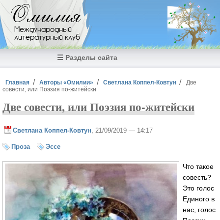
Перейти к основному содержанию
Омилия
Международный
литературный клуб
☰ Разделы сайта
Вы здесь
Главная
Авторы «Омилии»
Светлана Коппел-Ковтун
Две
совести, или Поэзия по-житейски
Две совести, или Поэзия по-житейски
Светлана Коппел-Ковтун
, 21/09/2019 — 14:17
Проза
Эссе
Что такое
совесть?
Это голос
Единого в
нас, голос