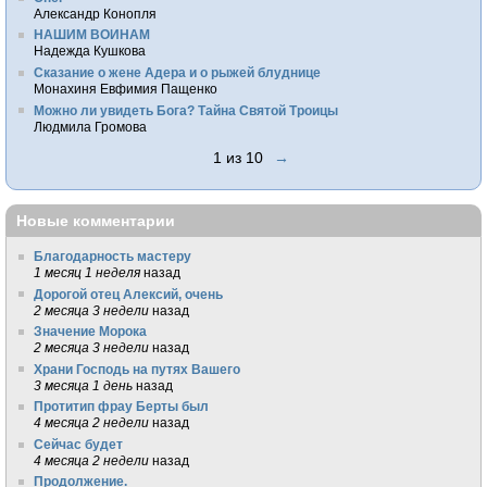
Александр Конопля
НАШИМ ВОИНАМ
Надежда Кушкова
Сказание о жене Адера и о рыжей блуднице
Монахиня Евфимия Пащенко
Можно ли увидеть Бога? Тайна Святой Троицы
Людмила Громова
1 из 10
→
Новые комментарии
Благодарность мастеру
1 месяц 1 неделя
назад
Дорогой отец Алексий, очень
2 месяца 3 недели
назад
Значение Морока
2 месяца 3 недели
назад
Храни Господь на путях Вашего
3 месяца 1 день
назад
Протитип фрау Берты был
4 месяца 2 недели
назад
Сейчас будет
4 месяца 2 недели
назад
Продолжение.