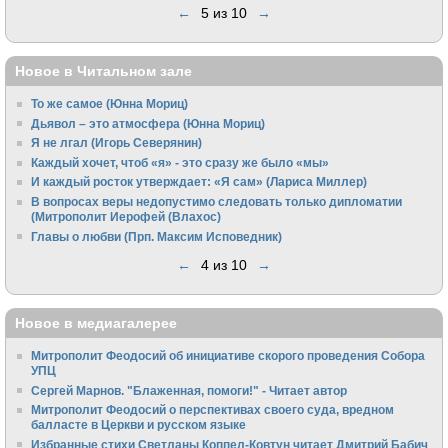
←
5 из 10
→
Новое в Читальном зале
То же самое (Юнна Мориц)
Дьявол – это атмосфера (Юнна Мориц)
Я не лгал (Игорь Северянин)
Каждый хочет, чтоб «я» - это сразу же было «мы»
И каждый росток утверждает: «Я сам» (Лариса Миллер)
В вопросах веры недопустимо следовать только дипломатии
(Митрополит Иерофей (Влахос)
Главы о любви (Прп. Максим Исповедник)
←
4 из 10
→
Новое в медиагалерее
Митрополит Феодосий об инициативе скорого проведения Собора
УПЦ
Сергей Марнов. "Блаженная, помоги!" - Читает автор
Митрополит Феодосий о перспективах своего суда, вредном
балласте в Церкви и русском языке
Избранные стихи Светланы Коппел-Ковтун читает Дмитрий Бабич