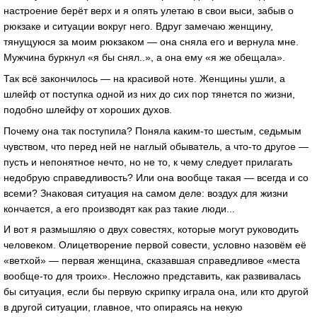
настроение берёт верх и я опять улетаю в свои выси, забыв о
рюкзаке и ситуации вокруг него. Вдруг замечаю женщину,
тянущуюся за моим рюкзаком — она сняла его и вернула мне.
Мужчина буркнул «я бы снял..», а она ему «я же обещала».
Так всё закончилось — на красивой ноте. Женщины ушли, а
шлейф от поступка одной из них до сих пор тянется по жизни,
подобно шлейфу от хороших духов.
Почему она так поступила? Поняла каким-то шестым, седьмым
чувством, что перед ней не наглый обыватель, а что-то другое —
пусть и непонятное нечто, но не то, к чему следует прилагать
недобрую справедливость? Или она вообще такая — всегда и со
всеми? Знаковая ситуация на самом деле: воздух для жизни
кончается, а его производят как раз такие люди...
И вот я размышляю о двух совестях, которые могут руководить
человеком. Олицетворение первой совести, условно назовём её
«ветхой» — первая женщина, сказавшая справедливое «места
вообще-то для троих». Несложно представить, как развивалась
бы ситуация, если бы первую скрипку играла она, или кто другой
в другой ситуации, главное, что опираясь на некую