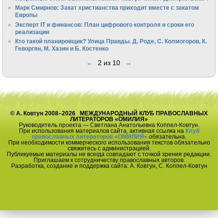
Марк Смирнов: Закат христианства приходит вместе с закатом
Европы
Эксперт IT и финансов: План цифрового контроля и сроки его
реализации
Кто такой планировщик? Улица Правды. Д. Роде, С. Колмогоров, К.
Геворгян, М. Хазин и Б. Костенко
←
2 из 10
→
© А. Ковтун 2008–2026 МЕЖДУНАРОДНЫЙ КЛУБ ПРАВОСЛАВНЫХ
ЛИТЕРАТОРОВ «ОМИЛИЯ»
Руководитель проекта — Светлана Анатольевна Коппел-Ковтун.
При использования материалов сайта, активная ссылка на
Клуб
православных литераторов «ОМИЛИЯ»
обязательна.
При необходимости коммерческого использования текстов обязательно
свяжитесь с администрацией.
Публикуемые материалы не всегда совпадают с точкой зрения редакции.
Приглашаем к сотрудничеству православных авторов.
Разработка, создание и поддержка сайта: А. Ковтун, С. Коппел-Ковтун