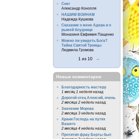
Снег
Александр Конопля
НАШИМ ВОИНАМ
Надежда Кушкова
Сказание о жене Адера и о
рыжей блуднице
Монахиня Евфимия Пащенко
Можно ли увидеть Бога?
Тайна Святой Троицы
Людмила Громова
1 из 10
→
Новые комментарии
Благодарность мастеру
1 месяц 1 неделя
назад
Дорогой отец Алексий, очень
2 месяца 2 недели
назад
Значение Морока
2 месяца 3 недели
назад
Храни Господь на путях
Вашего
2 месяца 4 недели
назад
Протитип фрау Берты был