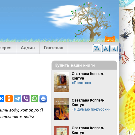
лерея
Админ
Гостевая
Купить наши книги
Светлана Коппел-
Ковтун
«Полотно»
Светлана Коппел-
Ковтун
«Я думаю по-русски»
пить воду, которую Я
источником воды,
Светлана Коппел-
Ковтун