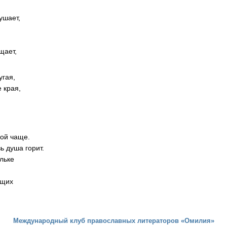
ушает,
щает,
угая,
 края,
вой чаще.
ь душа горит.
льке
ущих
Международный клуб православных литераторов «Омилия»