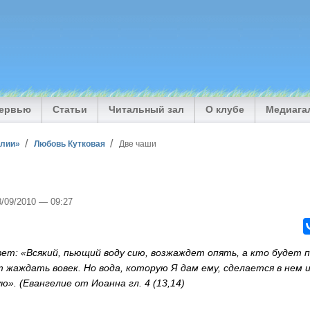
тервью
Статьи
Читальный зал
О клубе
Медиага
илии»
Любовь Кутковая
Две чаши
3/09/2010 — 09:27
вет: «Всякий, пьющий воду сию, возжаждет опять, а кто будет 
т жаждать вовек. Но вода, которую Я дам ему, сделается в нем 
ю». (Евангелие от Иоанна гл. 4 (13,14)