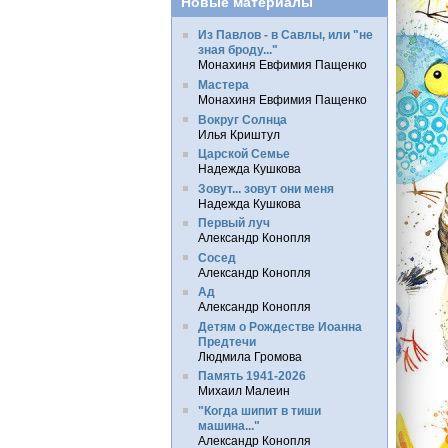
Новые материалы
Из Павлов - в Савлы, или "не
зная броду..."
Монахиня Евфимия Пащенко
Мастера
Монахиня Евфимия Пащенко
Вокруг Солнца
Илья Криштул
Царской Семье
Надежда Кушкова
Зовут... зовут они меня
Надежда Кушкова
Первый луч
Александр Конопля
Сосед
Александр Конопля
Ад
Александр Конопля
Детям о Рождестве Иоанна
Предтечи
Людмила Громова
Память 1941-2026
Михаил Малеин
"Когда шипит в тиши
машина..."
Александр Конопля