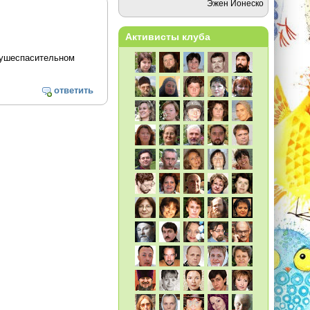
Эжен Ионеско
Активисты клуба
 душеспасительном
ответить