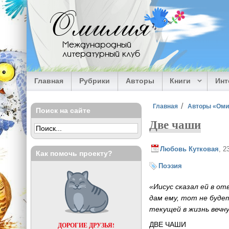
Перейти к основному содержанию
Омилия
Международный
литературный клуб
Главная
Рубрики
Авторы
Книги
Ин
Вы здесь
Главная
Авторы «Ом
Поиск на сайте
Две чаши
Любовь Кутковая
, 2
Как помочь проекту?
Поэзия
«Иисус сказал ей в от
дам ему, тот не буде
текущей в жизнь вечну
ДВЕ ЧАШИ
ДОРОГИЕ ДРУЗЬЯ!