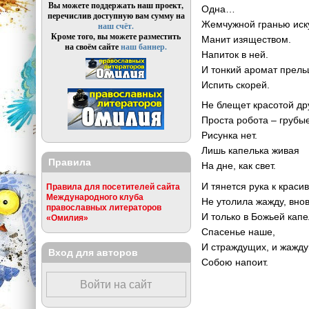
Вы можете поддержать наш проект,
Одна…
перечислив доступную вам сумму на
Жемчужной гранью иск
наш счёт.
Кроме того, вы можете разместить
Манит изяществом.
на своём сайте
наш баннер.
Напиток в ней.
И тонкий аромат прель
Испить скорей.
Не блещет красотой др
Проста робота – грубые
Рисунка нет.
Лишь капелька живая
Правила
На дне, как свет.
И тянется рука к краси
Правила для посетителей сайта
Международного клуба
Не утолила жажду, внов
православных литераторов
И только в Божьей капе
«Омилия»
Спасенье наше,
И страждущих, и жажд
Вход для авторов
Собою напоит.
Войти на сайт