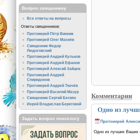
Вопрос священнику
Все ответы на вопросы
Ответы священников:
Протоиерей Пётр Винник
Протоиерей Олег Махнёв
Священник Федор
Людоговский
Протоиерей Андрей Кульков
Протоиерей Андрей Ефанов
Протоиерей Алексий Зайцев
Протоиерей Андрей
Спиридонов
Протоиерей Андрей Ткачёв
Протоиерей Василий Мазур
Комментарии
Священник Сергий Бегиян
Иерей Владислав Береговой
Одно из лучш
Задать вопрос психологу
Протоиерей Алекси
Одно из лучших Ваших с