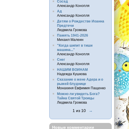
Сосед
Александр Конопля
Ад
Александр Конопля
Детям о Рождестве Иоанна
Предтечи
Людмила Громова
Память 1941-2026
Михаил Малеин
"Когда шипит в тиши
машина..."
Александр Конопля
Снег
Александр Конопля
НАШИМ ВОИНАМ
Надежда Кушкова
Сказание о жене Адера и о
рыжей блуднице
Монахиня Евфимия Пащенко
Можно ли увидеть Бога?
Тайна Святой Троицы
Людмила Громова
1 из 10
→
Новые комментарии