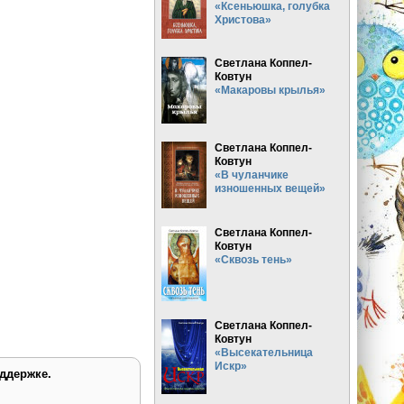
«Ксеньюшка, голубка
Христова»
Светлана Коппел-
Ковтун
«Макаровы крылья»
Светлана Коппел-
Ковтун
«В чуланчике
изношенных вещей»
Светлана Коппел-
Ковтун
«Сквозь тень»
Светлана Коппел-
Ковтун
«Высекательница
Искр»
ддержке.