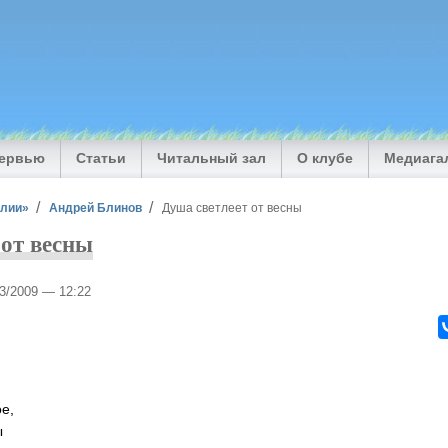
тервью
Статьи
Читальный зал
О клубе
Медиага
илии»
Андрей Блинов
Душа светлеет от весны
 от весны
03/2009 — 12:22
е,
ы