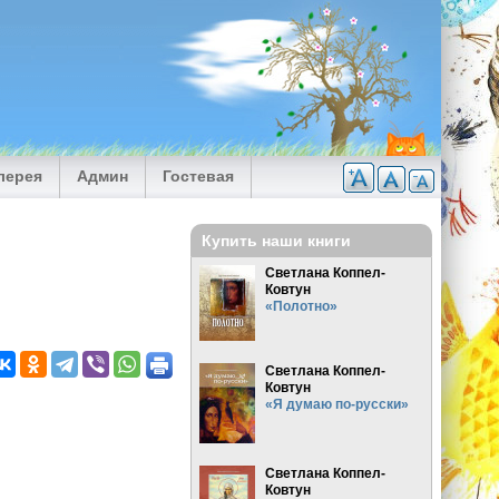
лерея
Админ
Гостевая
Купить наши книги
Светлана Коппел-
Ковтун
«Полотно»
Светлана Коппел-
Ковтун
«Я думаю по-русски»
Светлана Коппел-
Ковтун