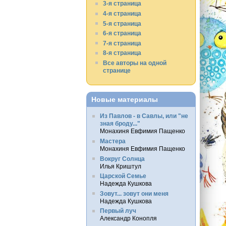
3-я страница
4-я страница
5-я страница
6-я страница
7-я страница
8-я страница
Все авторы на одной
странице
Новые материалы
Из Павлов - в Савлы, или "не
зная броду..."
Монахиня Евфимия Пащенко
Мастера
Монахиня Евфимия Пащенко
Вокруг Солнца
Илья Криштул
Царской Семье
Надежда Кушкова
Зовут... зовут они меня
Надежда Кушкова
Первый луч
Александр Конопля