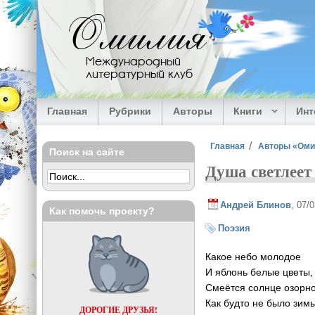
Перейти к основному содержанию
Омилия
Международный
литературный клуб
Главная
Рубрики
Авторы
Книги
Ин
Вы здесь
Главная
Авторы «Ом
Поиск на сайте
Душа светлеет
Андрей Блинов
, 07/
Как помочь проекту?
Поэзия
Какое небо молодое
И яблонь белые цветы,
Смеётся солнце озорно
Как будто не было зим
ДОРОГИЕ ДРУЗЬЯ!