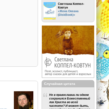
Светлана Коппел-
Ковтун
«Жена Океана
(DiskBook)»
Случайная цитата
Не в православии ли одном
сохранился Божественный
лик Христа во всей
чистоте? И может быть,