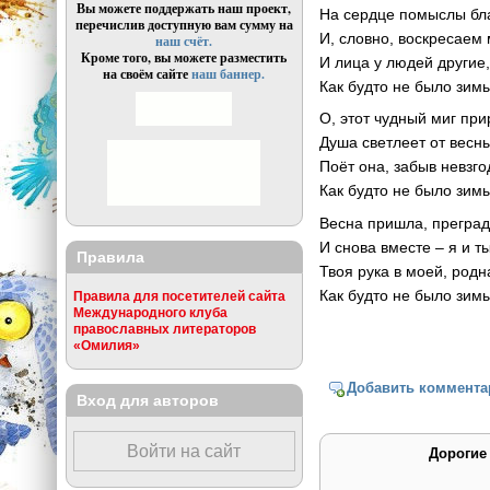
Вы можете поддержать наш проект,
На сердце помыслы бл
перечислив доступную вам сумму на
И, словно, воскресаем
наш счёт.
Кроме того, вы можете разместить
И лица у людей другие
на своём сайте
наш баннер.
Как будто не было зим
О, этот чудный миг при
Душа светлеет от весн
Поёт она, забыв невзго
Как будто не было зим
Весна пришла, преград
И снова вместе – я и ты
Правила
Твоя рука в моей, родн
Как будто не было зим
Правила для посетителей сайта
Международного клуба
православных литераторов
«Омилия»
Добавить коммента
Вход для авторов
Войти на сайт
Дорогие