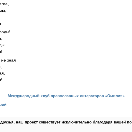
агие,
 мы,
,
ы
роды!
ы,
ды,
ы!
 не зная
,
ая,
ы!
Международный клуб православных литераторов «Омилия»
рий
 друзья, наш проект существует исключительно благодаря вашей по