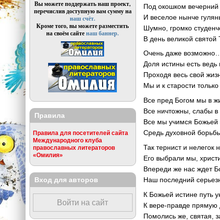
Вы можете поддержать наш проект,
Под окошком вечерний 
перечислив доступную вам сумму на
И веселое нынче гулян
наш счёт.
Кроме того, вы можете разместить
Шумно, громко студенч
на своём сайте
наш баннер.
В день великой святой
Очень даже возможно…
Доля истины есть ведь 
Проходя весь свой жиз
Мы и к старости только
Все пред Богом мы в ж
Все ничтожны, слабы в
Правила
Все мы учимся Божьей
Средь духовной борьбы
Правила для посетителей сайта
Международного клуба
Так тернист и нелегок 
православных литераторов
«Омилия»
Его выбрали мы, христ
Впереди же нас ждет Б
Вход для авторов
Наш последний серьез
К Божьей истине путь у
Войти на сайт
К вере-правде прямую 
Помолись же, святая, з