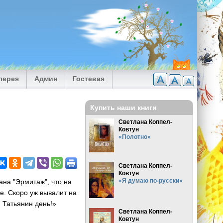
лерея
Админ
Гостевая
Купить наши книги
Светлана Коппел-
Ковтун
«Полотно»
Светлана Коппел-
Ковтун
«Я думаю по-русски»
ана "Эрмитаж", что на
е. Скоро уж вывалит на
 Татьянин день!»
Светлана Коппел-
Ковтун