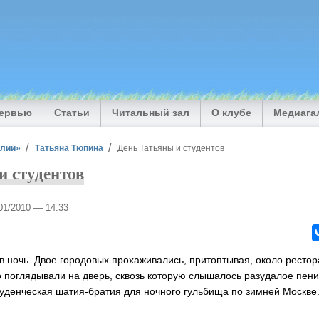
тервью
Статьи
Читальный зал
О клубе
Медиага
илии»
Татьяна Тюпина
День Татьяны и студентов
и студентов
/01/2010 — 14:33
в ночь. Двое городовых прохаживались, притоптывая, около рестор
о поглядывали на дверь, сквозь которую слышалось разудалое пени
уденческая шатия-братия для ночного гульбища по зимней Москве.