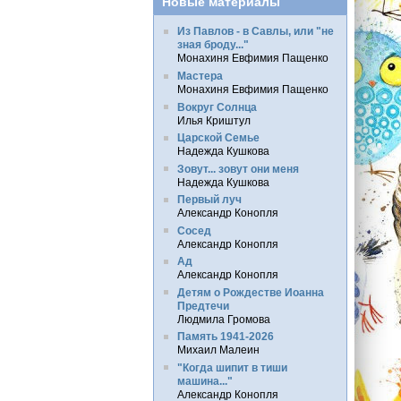
Новые материалы
Из Павлов - в Савлы, или "не
зная броду..."
Монахиня Евфимия Пащенко
Мастера
Монахиня Евфимия Пащенко
Вокруг Солнца
Илья Криштул
Царской Семье
Надежда Кушкова
Зовут... зовут они меня
Надежда Кушкова
Первый луч
Александр Конопля
Сосед
Александр Конопля
Ад
Александр Конопля
Детям о Рождестве Иоанна
Предтечи
Людмила Громова
Память 1941-2026
Михаил Малеин
"Когда шипит в тиши
машина..."
Александр Конопля