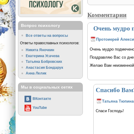
Комментарии
Вопрос психологу
Очень мудро п
Все ответы на вопросы
Протоиерей Алекси
Ответы православных психологов:
Очень мудро подмечено 
Никита Яночкин
Екатерина Усачева
Поздравляю Вас со днем
Татьяна Бобровских
Желаю Вам неизменной 
Анастасия Бондарук
Анна Лелик
Мы в социальных сетях
Спасибо Вам
ВКонтакте
Татьяна Тюпина
YouTube
Спаси Господь!