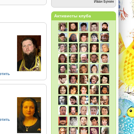
Иван Бунин
Активисты клуба
етить
етить