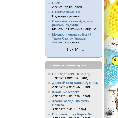
Снег
Александр Конопля
НАШИМ ВОИНАМ
Надежда Кушкова
Сказание о жене Адера и о
рыжей блуднице
Монахиня Евфимия Пащенко
Можно ли увидеть Бога?
Тайна Святой Троицы
Людмила Громова
1 из 10
→
Новые комментарии
Благодарность мастеру
1 месяц 1 неделя
назад
Дорогой отец Алексий, очень
2 месяца 3 недели
назад
Значение Морока
2 месяца 3 недели
назад
Храни Господь на путях
Вашего
3 месяца 1 день
назад
Протитип фрау Берты был