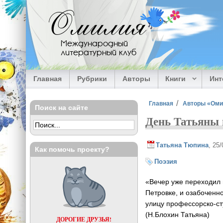
Перейти к основному содержанию
Омилия
Международный
литературный клуб
Главная
Рубрики
Авторы
Книги
Ин
Вы здесь
Главная
Авторы «Ом
Поиск на сайте
День Татьяны 
Татьяна Тюпина
, 25
Как помочь проекту?
Поэзия
«Вечер уже переходил 
Петровке, и озабоченн
улицу профессорско-ст
(Н.Блохин Татьяна)
ДОРОГИЕ ДРУЗЬЯ!