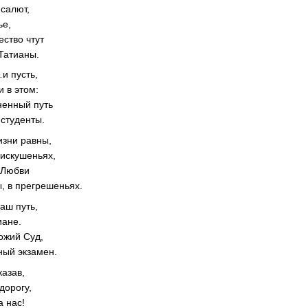
салют,
ье,
ество чтут
 Татианы.
и пусть,
и в этом:
ненный путь
 студенты.
изни равны,
 искушеньях,
 Любви
, в прегрешеньях.
наш путь,
иане.
ожий Суд,
ный экзамен.
казав,
дорогу,
а нас!