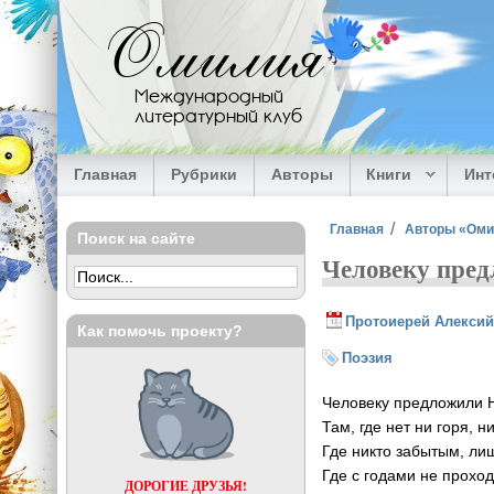
Перейти к основному содержанию
Омилия
Международный
литературный клуб
Главная
Рубрики
Авторы
Книги
Ин
Вы здесь
Главная
Авторы «Ом
Поиск на сайте
Человеку пред
Протоиерей Алексий
Как помочь проекту?
Поэзия
Человеку предложили 
Там, где нет ни горя, н
Где никто забытым, л
Где с годами не проход
ДОРОГИЕ ДРУЗЬЯ!