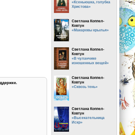
«Ксеньюшка, голубка
Христова»
Светлана Коппел-
Ковтун
«Макаровы крылья»
Светлана Коппел-
Ковтун
«В чуланчике
изношенных вещей»
Светлана Коппел-
Ковтун
ддержке.
«Сквозь тень»
Светлана Коппел-
Ковтун
«Высекательница
Искр»