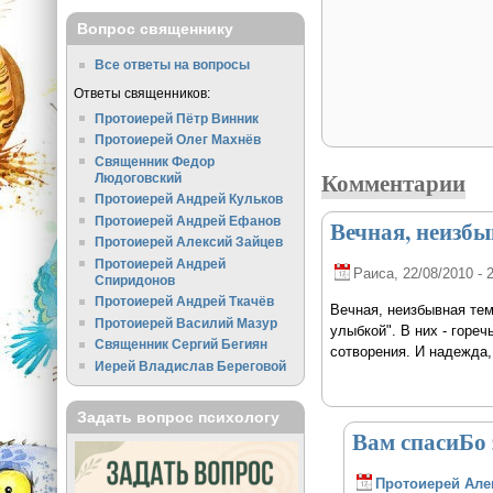
Вопрос священнику
Все ответы на вопросы
Ответы священников:
Протоиерей Пётр Винник
Протоиерей Олег Махнёв
Священник Федор
Комментарии
Людоговский
Протоиерей Андрей Кульков
Протоиерей Андрей Ефанов
Вечная, неизбы
Протоиерей Алексий Зайцев
Протоиерей Андрей
Раиса
, 22/08/2010 - 
Спиридонов
Протоиерей Андрей Ткачёв
Вечная, неизбывная тем
Протоиерей Василий Мазур
улыбкой". В них - горе
Священник Сергий Бегиян
сотворения. И надежда,
Иерей Владислав Береговой
Задать вопрос психологу
Вам спасиБо 
Протоиерей Але