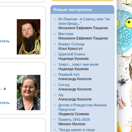
Новые материалы
Из Павлов - в Савлы, или "не
зная броду..."
Монахиня Евфимия Пащенко
Мастера
Монахиня Евфимия Пащенко
етить
Вокруг Солнца
Илья Криштул
Царской Семье
Надежда Кушкова
Зовут... зовут они меня
Надежда Кушкова
Первый луч
Александр Конопля
Сосед
...в
Александр Конопля
Ад
Александр Конопля
етить
Детям о Рождестве Иоанна
Предтечи
Людмила Громова
Память 1941-2026
Михаил Малеин
"Когда шипит в тиши