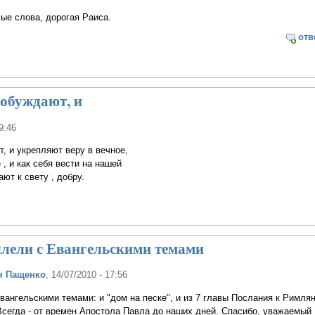
ые слова, дорогая Раиса.
отв
робуждают, и
9:46
, и укрепляют веру в вечное,
, и как себя вести на нашей
ют к свету , добру.
лели с Евангельскими темами
я Пащенко
, 14/07/2010 - 17:56
ангельскими темами: и "дом на песке", и из 7 главы Послания к Римля
Всегда - от времен Апостола Павла до наших дней. Спасибо, уважаемый