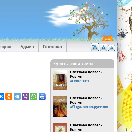
лерея
Админ
Гостевая
Купить наши книги
Светлана Коппел-
Ковтун
«Полотно»
Светлана Коппел-
Ковтун
«Я думаю по-русски»
Светлана Коппел-
Ковтун