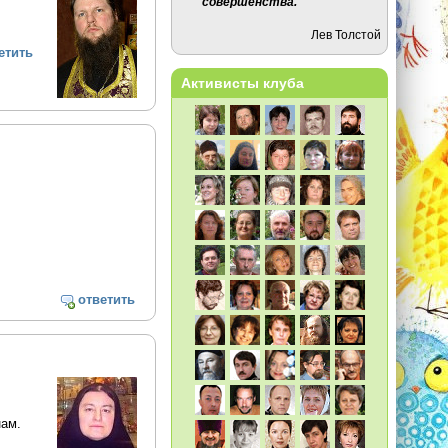
совершенства.
Лев Толстой
етить
Активисты клуба
ответить
нам.