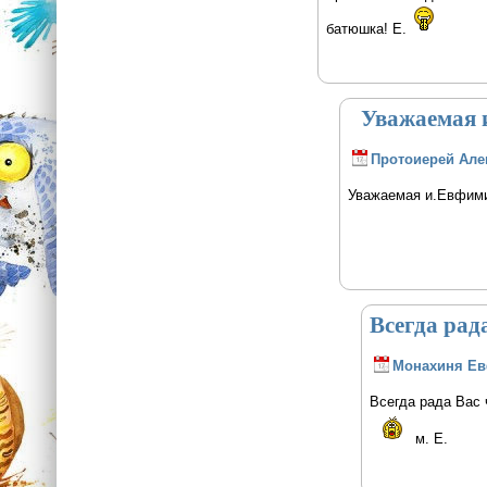
батюшка! Е.
Уважаемая и
Протоиерей Але
Уважаемая и.Евфими
Всегда рад
Монахиня Е
Всегда рада Вас 
м. Е.