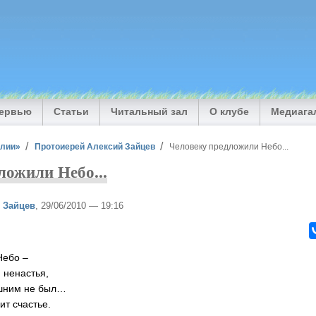
тервью
Статьи
Читальный зал
О клубе
Медиага
илии»
Протоиерей Алексий Зайцев
Человеку предложили Небо...
ложили Небо...
 Зайцев
, 29/06/2010 — 19:16
Небо –
и ненастья,
ишним не был…
ит счастье.