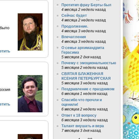
Протитип фрау Берты был
4 месяца 2 недели
назад
Сейчас будет
4 месяца 2 недели
назад
Продолжение.
 было
4 месяца 3 недели
назад
Впечатления
4 месяца 3 недели
назад
О семье архимандрита
етить
Герасима
5 месяцев 2 дня
назад
Почему с эмоциональностью
5 месяцев 2 недели
назад
СВЯТАЯ БЛАЖЕННАЯ
КСЕНИЯ ПЕТЕРБУРГСКАЯ
5 месяцев 3 недели
назад
Поздравление с праздником
оэзия
6 месяцев 1 неделя
назад
Спасибо что прочли и
етить
оценили!
6 месяцев 2 недели
назад
Ответ к 18 вопросу
6 месяцев 3 недели
назад
Талант внушать и вера
7 месяцев 3 дня
назад