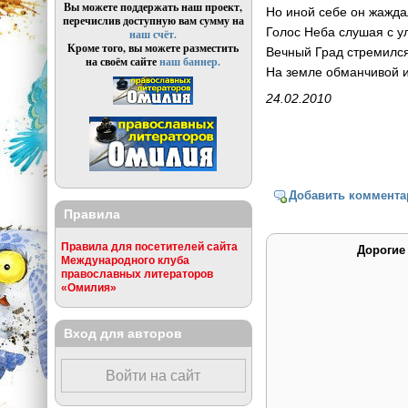
Вы можете поддержать наш проект,
Но иной себе он жажда
перечислив доступную вам сумму на
Голос Неба слушая с у
наш счёт.
Кроме того, вы можете разместить
Вечный Град стремился
на своём сайте
наш баннер.
На земле обманчивой 
24.02.2010
Добавить коммента
Правила
Правила для посетителей сайта
Дорогие
Международного клуба
православных литераторов
«Омилия»
Вход для авторов
Войти на сайт