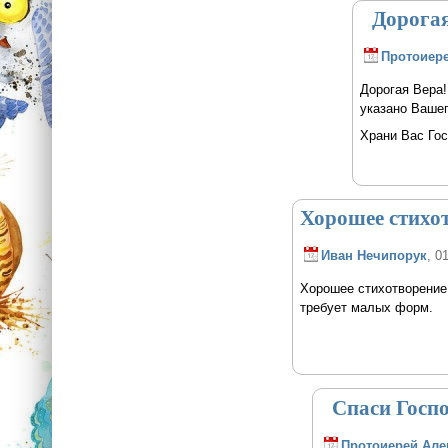
Дорогая 
Протоиере
Дорогая Вера
указано Вашег
Храни Вас Гос
Хорошее стихот
Иван Нечипорук
, 0
Хорошее стихотворение,
требует малых форм.
Спаси Госпо
Протоиерей Але