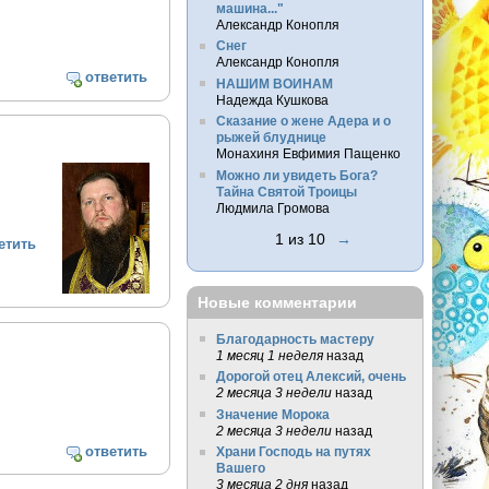
машина..."
Александр Конопля
Снег
Александр Конопля
ответить
НАШИМ ВОИНАМ
Надежда Кушкова
Сказание о жене Адера и о
рыжей блуднице
Монахиня Евфимия Пащенко
Можно ли увидеть Бога?
Тайна Святой Троицы
Людмила Громова
1 из 10
→
етить
Новые комментарии
Благодарность мастеру
1 месяц 1 неделя
назад
Дорогой отец Алексий, очень
2 месяца 3 недели
назад
Значение Морока
2 месяца 3 недели
назад
ответить
Храни Господь на путях
Вашего
3 месяца 2 дня
назад