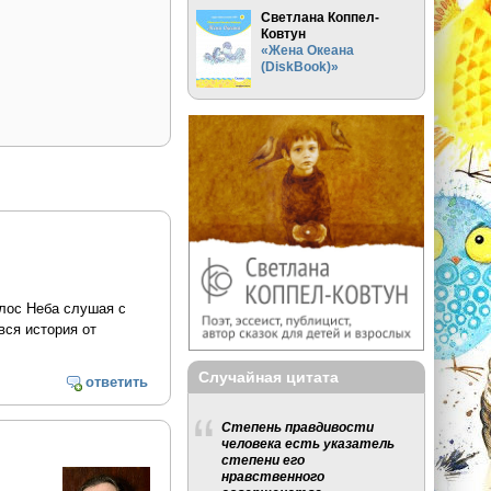
Светлана Коппел-
Ковтун
«Жена Океана
(DiskBook)»
олос Неба слушая с
вся история от
Случайная цитата
ответить
Степень правдивости
человека есть указатель
степени его
нравственного