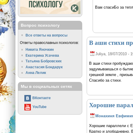
Вам спасиБо за тепл
Вопрос психологу
Все ответы на вопросы
В аши стихи п
Ответы православных психологов:
Никита Яночкин
Juliya
, 18/07/2010 - 1
Екатерина Усачева
Татьяна Бобровских
В аши стихи пробуждают
Анастасия Бондарук
задумываешься о бытие 
Анна Лелик
грешной земле , призыва
Спасибо за стихи.
Мы в социальных сетях
ВКонтакте
Хорошие парал
YouTube
Монахиня Евфими
Хорошие параллели с Ев
Кратко и злободневно. 