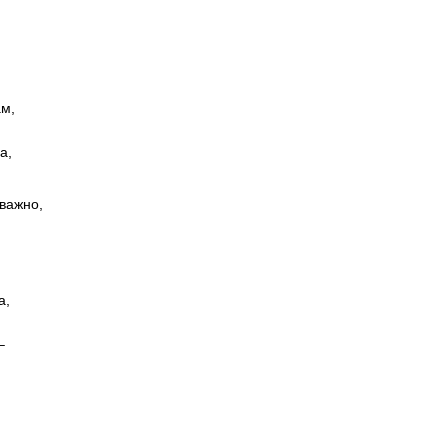
ам,
а,
 важно,
а,
–