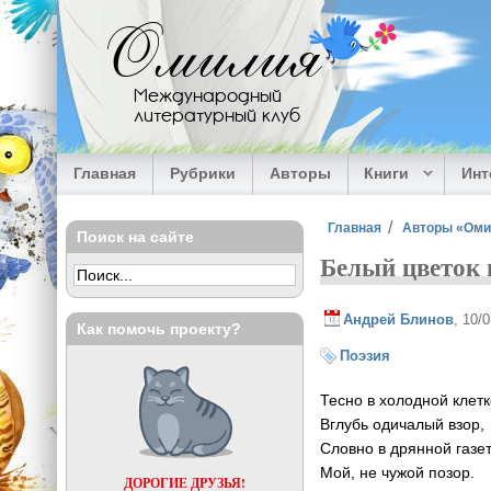
Перейти к основному содержанию
Омилия
Международный
литературный клуб
Главная
Рубрики
Авторы
Книги
Ин
Вы здесь
Главная
Авторы «Ом
Поиск на сайте
Белый цветок 
Андрей Блинов
, 10/
Как помочь проекту?
Поэзия
Тесно в холодной клетк
Вглубь одичалый взор,
Словно в дрянной газет
Мой, не чужой позор.
ДОРОГИЕ ДРУЗЬЯ!