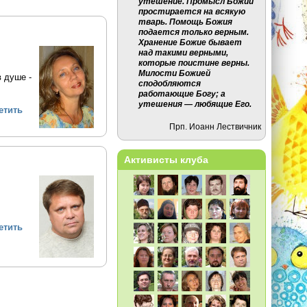
утешение. Промысл Божий
простирается на всякую
тварь. Помощь Божия
подается только верным.
Хранение Божие бывает
над такими верными,
которые поистине верны.
Милости Божией
в душе -
сподобляются
работающие Богу; а
утешения — любящие Его.
етить
Прп. Иоанн Лествичник
Активисты клуба
етить