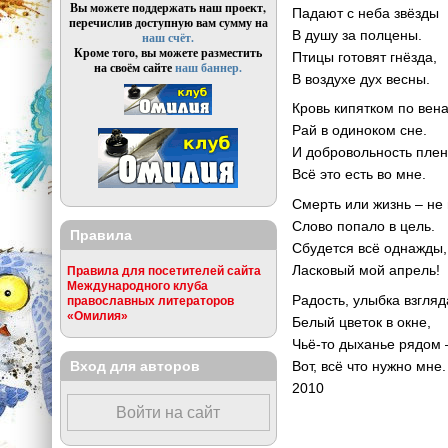
Вы можете поддержать наш проект,
Падают с неба звёзды
перечислив доступную вам сумму на
В душу за полцены.
наш счёт.
Кроме того, вы можете разместить
Птицы готовят гнёзда,
на своём сайте
наш баннер.
В воздухе дух весны.
Кровь кипятком по вен
Рай в одиноком сне.
И добровольность плен
Всё это есть во мне.
Смерть или жизнь – не
Слово попало в цель.
Правила
Сбудется всё однажды,
Ласковый мой апрель!
Правила для посетителей сайта
Международного клуба
Радость, улыбка взгляд
православных литераторов
«Омилия»
Белый цветок в окне,
Чьё-то дыханье рядом 
Вход для авторов
Вот, всё что нужно мне.
2010
Войти на сайт