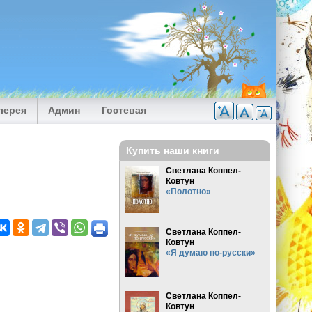
лерея
Админ
Гостевая
Купить наши книги
Светлана Коппел-
Ковтун
«Полотно»
Светлана Коппел-
Ковтун
«Я думаю по-русски»
Светлана Коппел-
Ковтун