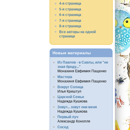
4-я страница
5-я страница
6-я страница
7-я страница
8-я страница
Все авторы на одной
странице
Новые материалы
Из Павлов - в Савлы, или "не
зная броду..."
Монахиня Евфимия Пащенко
Мастера
Монахиня Евфимия Пащенко
Вокруг Солнца
Илья Криштул
Царской Семье
Надежда Кушкова
Зовут... зовут они меня
Надежда Кушкова
Первый луч
Александр Конопля
Сосед