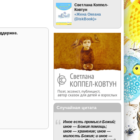
Светлана Коппел-
Ковтун
«Жена Океана
(DiskBook)»
ддержке.
Случайная цитата
Иное есть промысл Божий;
иное — Божия помощь;
иное — хранение; иное —
милость Божия; и иное —