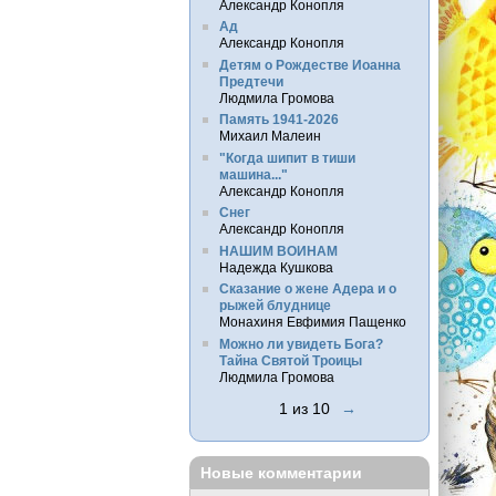
Александр Конопля
Ад
Александр Конопля
Детям о Рождестве Иоанна
Предтечи
Людмила Громова
Память 1941-2026
Михаил Малеин
"Когда шипит в тиши
машина..."
Александр Конопля
Снег
Александр Конопля
НАШИМ ВОИНАМ
Надежда Кушкова
Сказание о жене Адера и о
рыжей блуднице
Монахиня Евфимия Пащенко
Можно ли увидеть Бога?
Тайна Святой Троицы
Людмила Громова
1 из 10
→
Новые комментарии