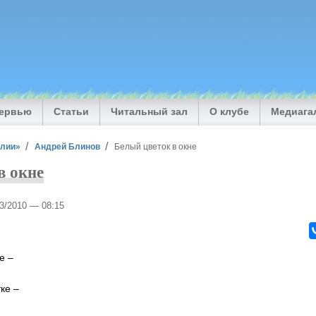
тервью
Статьи
Читальный зал
О клубе
Медиага
илии»
Андрей Блинов
Белый цветок в окне
в окне
03/2010 — 08:15
е –
ке –