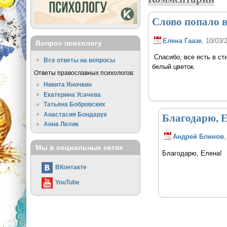
Слово попало в
Елена Гаазе
, 10/03/
Вопрос психологу
Спасибо, все есть в ст
Все ответы на вопросы
белый цветок.
Ответы православных психологов:
Никита Яночкин
Екатерина Усачева
Татьяна Бобровских
Благодарю, Е
Анастасия Бондарук
Анна Лелик
Андрей Блинов
,
Мы в социальных сетях
Благодарю, Елена!
ВКонтакте
YouTube