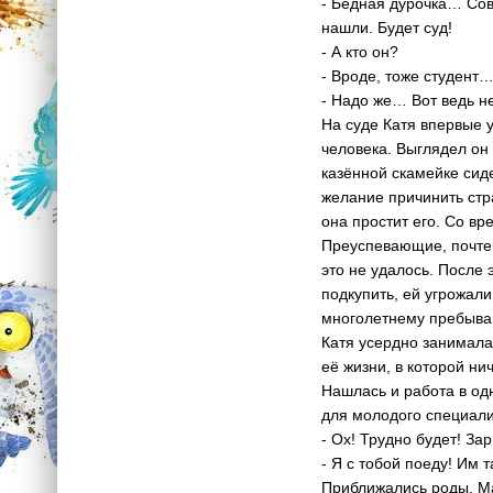
- Бедная дурочка… Сов
нашли. Будет суд!
- А кто он?
- Вроде, тоже студент
- Надо же… Вот ведь не
На суде Катя впервые 
человека. Выглядел он
казённой скамейке сиде
желание причинить стр
она простит его. Со в
Преуспевающие, почтен
это не удалось. После 
подкупить, ей угрожали
многолетнему пребыва
Катя усердно занимала
её жизни, в которой н
Нашлась и работа в од
для молодого специали
- Ох! Трудно будет! За
- Я с тобой поеду! Им 
Приближались роды. Ма