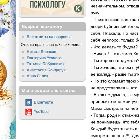
незначительном, отвод
руку.
- Психологическая тра
двери бубнивший голос
Вопрос психологу
себя. Плакала. Но наст
Все ответы на вопросы
себя неплохо, только б
Ответы православных психологов:
- Что делать то будем?
Никита Яночкин
- Ничего! – ответила Ка
Екатерина Усачева
- Ты хорошо подумала
Татьяна Бобровских
- Ты хочешь, что бы я 
Анастасия Бондарук
её взгляд, - разве ты э
Анна Лелик
- Но это сломает твою 
не представляешь, что 
Мы в социальных сетях
- Я так не думаю, - с 
принесите мне мои уче
ВКонтакте
Мама смотрела на неё 
YouTube
- Тогда, роди и откажис
не понимаешь, что тебя
Каждый будет тыкать в 
смотреть на него!!!! Д