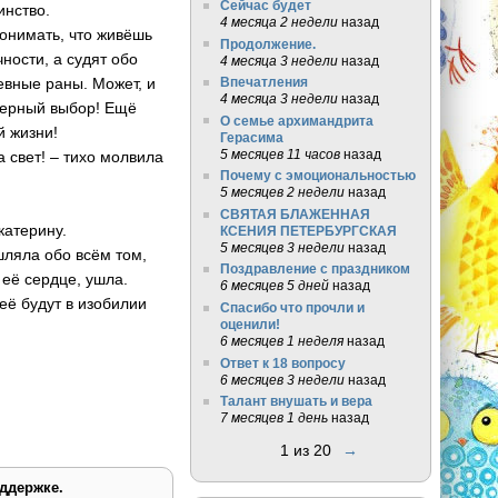
Сейчас будет
инство.
4 месяца 2 недели
назад
понимать, что живёшь
Продолжение.
ности, а судят обо
4 месяца 3 недели
назад
евные раны. Может, и
Впечатления
4 месяца 3 недели
назад
 верный выбор! Ещё
О семье архимандрита
й жизни!
Герасима
5 месяцев 11 часов
назад
а свет! – тихо молвила
Почему с эмоциональностью
5 месяцев 2 недели
назад
СВЯТАЯ БЛАЖЕННАЯ
катерину.
КСЕНИЯ ПЕТЕРБУРГСКАЯ
5 месяцев 3 недели
назад
ышляла обо всём том,
Поздравление с праздником
 её сердце, ушла.
6 месяцев 5 дней
назад
её будут в изобилии
Спасибо что прочли и
оценили!
6 месяцев 1 неделя
назад
Ответ к 18 вопросу
6 месяцев 3 недели
назад
Талант внушать и вера
7 месяцев 1 день
назад
1 из 20
→
ддержке.