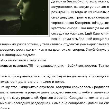
Девчонки беззлобно потешались на
аккуратности, зачастую устраивая 
розыгрыши. И тогда из их комнаты
смех девушек. Громче всех смеялас
черноволосая Катерина, обладавш
чувством юмора. Она никогда не о
соседок по комнате. Ещё Катя отл
познаниями в выбранной специаль
её научным разработкам, у талантливой студентки уже вырисовывал
арьерного роста как минимум на десяток лет вперед. Углублённую 
ю с молодыми людьми.
рь!» - именовали сокурсницы.
раешься выходить?!!! – спрашивали они, - Бабий век короток. Так н
ись и прихорашивались, перед походом на дискотеку или свидание
зможности делать это в тишине и покое.
 Рождество. Общежитие опустело. Катерина собиралась к родител
ушала каникулы в родном доме, рождественскую службу в маленьк
 дни в кругу родителей, братьев и сестёр. Соседки по комнате ра
и милых новогодних безделушек. Сама она собиралась домой на с
ыбаясь.