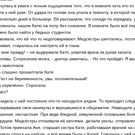
нулась в ужасе с ясным ощущением того, что в комнате есть кто-то
а к ней руки. От удара по голове она упала в темноту, в которой н
сколько дней в больнице. Ей рассказали, что соседи по коридору, 
комнаты, нашли Катю на полу без сознания. В комнате было всё п
жно было найти у бедных студенток.
вовала, что ей что-то недоговаривают. Медсёстры шептались, погл
ивая, старалась не смотреть ей в глаза.
 мне правду! – не выдержала Катя, ухватив врача за рукав халата.
оловы. Сотрясение мозга, - доктор замялась, - Но это пройдёт. Я ва
а замолчала.
ть слышно прошептала Катя.
 Тест на беременность, увы, положительный!
а изумлённо. Спросила:
шёл?
едель с ней постоянно кто-то находился рядом. То приходил след
прервавшие свои каникулы и вернувшиеся в общежитие. Навещали д
анная, несчастная. При виде бледной, измученной головными бол
ердцем. Медсёстры отпаивали её каплями, делали уколы, отправля
 Потом приехала Аня, старшая сестра Кати, работавшая врачом на
зяла отпуск на работе, и всё время была с Катей. Говорила с ней о