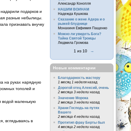
Александр Конопля
НАШИМ ВОИНАМ
 надарили подарков и
Надежда Кушкова
ывая разные небылицы.
Сказание о жене Адера и о
рыжей блуднице
лала признавать внучку
Монахиня Евфимия Пащенко
Можно ли увидеть Бога?
Тайна Святой Троицы
Людмила Громова
1 из 10
→
Новые комментарии
Благодарность мастеру
жа на руках нарядную
1 месяц 1 неделя
назад
Дорогой отец Алексий, очень
громных тополей и
2 месяца 3 недели
назад
Значение Морока
л водой маленькую
2 месяца 3 недели
назад
Храни Господь на путях
Вашего
2 месяца 4 недели
назад
я, вглядываясь в
Протитип фрау Берты был
4 месяца 2 недели
назад