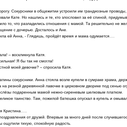
орогу. Сокурсники в общежитии устроили им грандиозные проводы,
овали Кате. Но нашлись и те, кто злословил за её спиной, придум
ило то, что разладились отношения с мамой. Та решительно не же
бщение с дочерью. Досталось и Ане.
орила ей Анна, - Глядишь, пройдёт время и мама одумается….
ала! – воскликнула Катя.
сильная! Я бы так не смогла!
ёстной моей девочке? – спросила Катя.
тины сокурсники. Анна стояла возле купели в сумраке храма, дер
а на резной деревянной лавочке в церковном дворике под сенью о
ая слёзы подаренным мамой нежно-сиреневым шелковым платком.
еликое таинство. Там, пожилой батюшка опускал в купель и омыва
я Кристина…..
поздравления от друзей. Впервые за много дней после случившегос
ы ощутили тихую, спокойную радость.