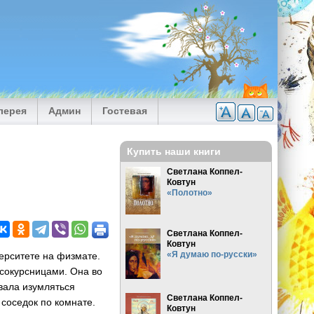
лерея
Админ
Гостевая
Купить наши книги
Светлана Коппел-
Ковтун
«Полотно»
Светлана Коппел-
Ковтун
«Я думаю по-русски»
верситете на физмате.
сокурсницами. Она во
вала изумляться
Светлана Коппел-
соседок по комнате.
Ковтун