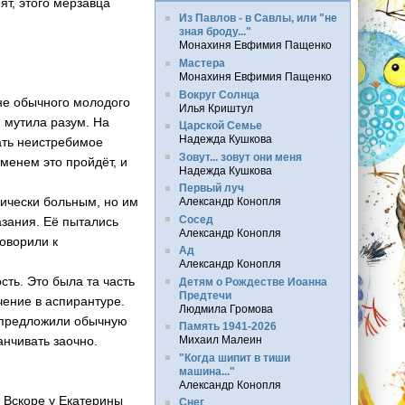
ят, этого мерзавца
Из Павлов - в Савлы, или "не
зная броду..."
Монахиня Евфимия Пащенко
Мастера
Монахиня Евфимия Пащенко
Вокруг Солнца
лне обычного молодого
Илья Криштул
 мутила разум. На
Царской Семье
Надежда Кушкова
кать неистребимое
Зовут... зовут они меня
менем это пройдёт, и
Надежда Кушкова
Первый луч
ически больным, но им
Александр Конопля
Сосед
азания. Её пытались
Александр Конопля
говорили к
Ад
Александр Конопля
ть. Это была та часть
Детям о Рождестве Иоанна
Предтечи
чение в аспирантуре.
Людмила Громова
й предложили обычную
Память 1941-2026
анчивать заочно.
Михаил Малеин
"Когда шипит в тиши
машина..."
Александр Конопля
 Вскоре у Екатерины
Снег