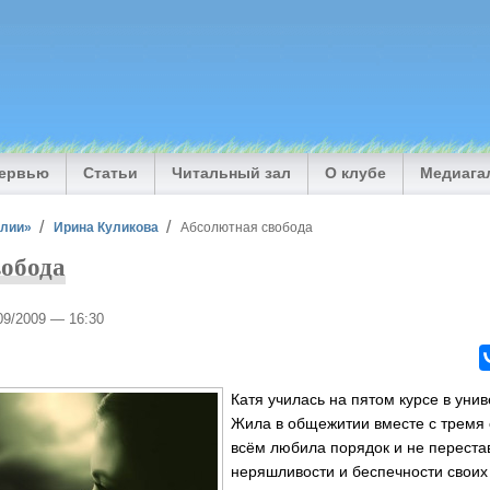
тервью
Статьи
Читальный зал
О клубе
Медиага
илии»
Ирина Куликова
Абсолютная свобода
вобода
/09/2009 — 16:30
Катя училась на пятом курсе в уни
Жила в общежитии вместе с тремя 
всём любила порядок и не переста
неряшливости и беспечности своих 