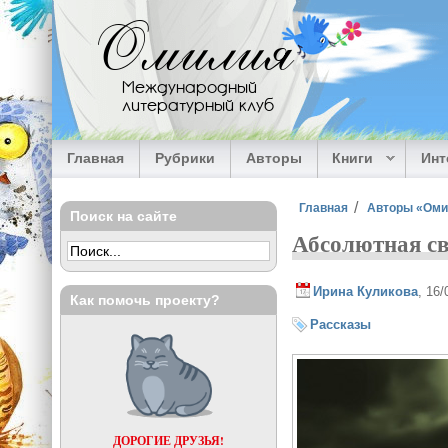
Перейти к основному содержанию
Омилия
Международный
литературный клуб
Главная
Рубрики
Авторы
Книги
Ин
Вы здесь
Главная
Авторы «Ом
Поиск на сайте
Абсолютная с
Ирина Куликова
, 16
Как помочь проекту?
Рассказы
ДОРОГИЕ ДРУЗЬЯ!