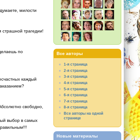
едумаете, милости
м страшной трагедии!
 делаешь по
Все авторы
1-я страница
2-я страница
3-я страница
 несчастных каждый
4-я страница
 Наказанием?
5-я страница
6-я страница
7-я страница
 Абсолютно свободно,
8-я страница
Все авторы на одной
странице
ный выбор в самых
правильным!!!
Новые материалы