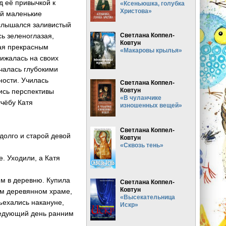
д её привычкой к
«Ксеньюшка, голубка
Христова»
ей маленькие
 слышался заливистый
ь зеленоглазая,
Светлана Коппел-
Ковтун
ая прекрасным
«Макаровы крылья»
бижалась на своих
ичалась глубокими
ности. Училась
Светлана Коппел-
Ковтун
ись перспективы
«В чуланчике
учёбу Катя
изношенных вещей»
Светлана Коппел-
едолго и старой девой
Ковтун
«Сквозь тень»
. Уходили, а Катя
ям в деревню. Купила
Светлана Коппел-
Ковтун
ом деревянном храме,
«Высекательница
зъехались накануне,
Искр»
ледующий день ранним