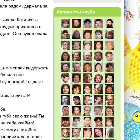
дела рядом, держала за
Активисты клуба
лышала Катя из-за
 трудом приходила в
одить. Она чувствовала
а, не в силах выдержать
обавила она.
. Глупенькая! Ты даже
оставлю жить. И
бе.
Не губи свою жизнь! Ты
 на себе клеймо!
 не смогу спокойно
запричитала в голос.