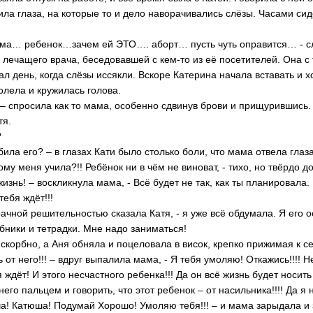
ила глаза, на которые то и дело наворачивались слёзы. Часами си
вма… ребенок…зачем ей ЭТО…. аборт… пусть чуть оправится… - с
 лечащего врача, беседовавшей с кем-то из её посетителей. Она с
ал день, когда слёзы иссякли. Вскоре Катерина начала вставать и х
олела и кружилась голова.
 – спросила как то мама, особенно сдвинув брови и прищурившись.
тя.
?
убила его? – в глазах Кати было столько боли, что мама отвела глаз
тому меня учила?!! Ребёнок ни в чём не виноват, - тихо, но твёрдо д
жизнь! – воскликнула мама, - Всё будет не так, как ты планировала
тебя ждёт!!!
мрачной решительностью сказала Катя, - я уже всё обдумала. Я его 
бники и тетрадки. Мне надо заниматься!
скорбно, а Аня обняла и поцеловала в висок, крепко прижимая к се
ь от него!!! – вдруг выпалила мама, - Я тебя умоляю! Откажись!!!! 
 ждёт! И этого несчастного ребенка!!! Да он всё жизнь будет носить
него пальцем и говорить, что этот ребенок – от насильника!!!! Да я
оча! Катюша! Подумай Хорошо! Умоляю тебя!!! – и мама зарыдала и 