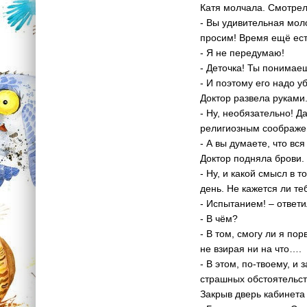
Катя молчала. Смотрел
- Вы удивительная мол
просим! Время ещё ест
- Я не передумаю!
- Деточка! Ты понимае
- И поэтому его надо уб
Доктор развела руками
- Ну, необязательно! Д
религиозным соображен
- А вы думаете, что в
Доктор подняла брови.
- Ну, и какой смысл в 
день. Не кажется ли те
- Испытанием! – ответ
- В чём?
- В том, смогу ли я п
не взирая ни на что….
- В этом, по-твоему, 
страшных обстоятельств
Закрыв дверь кабинета 