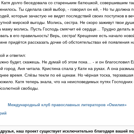
 Катя долго беседовала со стареньким батюшкой, совершившим та
менилось. Ты сделала свой выбор, - говорил он ей, - Но ты должна 
ей, которые зачастую не видят последствий своих поступков в веч
утной мирской выгоды. Молись, сестра. Не скоро заживут твои душ
 за маму молись. Пусть Господь смягчит её сердце… Трудно делать
вать в его правильность! Верь, сестра! Крещение есть начало ново
 мне придётся рассказать дочке об обстоятельствах её появления н
ой и ответил:
ужно будет, скажешь. Не думай об этом пока… - и он благословил Е
ой город. Аня читала. Кристина спала у Кати на руках. А она разм
днее время. Слёзы текли по её щекам. Но чёрная тоска, терзавшая
ожило. Катя теперь знала, что на неисповедимых путях Господних 
бсолютной свободы.
Международный клуб православных литераторов «Омилия»
рий
 друзья, наш проект существует исключительно благодаря вашей по