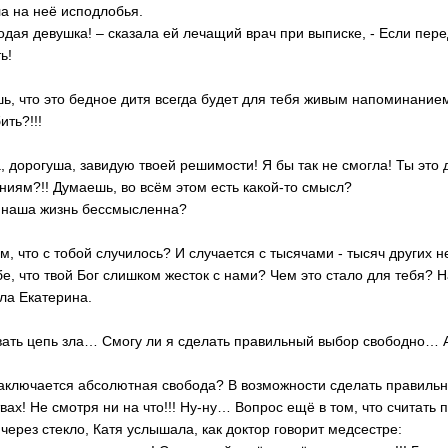
а на неё исподлобья.
одая девушка! – сказала ей лечащий врач при выписке, - Если пер
ь!
шь, что это бедное дитя всегда будет для тебя живым напоминание
ить?!!!
.
а, дорогуша, завидую твоей решимости! Я бы так не смогла! Ты это
иям?!! Думаешь, во всём этом есть какой-то смысл?
ся наша жизнь бессмысленна?
том, что с тобой случилось? И случается с тысячами - тысяч других
бе, что твой Бог слишком жесток с нами? Чем это стало для тебя?
ила Екатерина.
орвать цепь зла… Смогу ли я сделать правильный выбор свободно…
и заключается абсолютная свобода? В возможности сделать правиль
ах! Не смотря ни на что!!! Ну-ну… Вопрос ещё в том, что считать 
через стекло, Катя услышала, как доктор говорит медсестре: