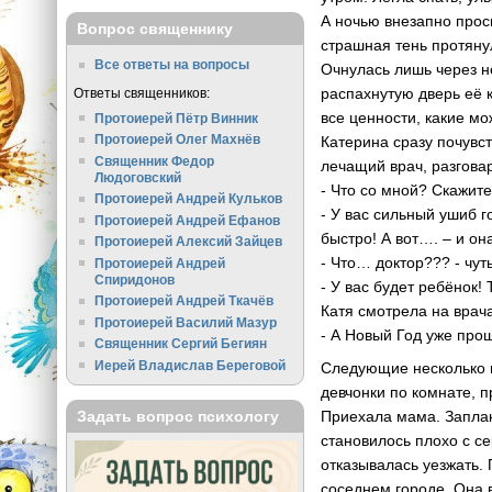
А ночью внезапно прос
Вопрос священнику
страшная тень протянул
Все ответы на вопросы
Очнулась лишь через не
распахнутую дверь её 
Ответы священников:
все ценности, какие мо
Протоиерей Пётр Винник
Протоиерей Олег Махнёв
Катерина сразу почувст
Священник Федор
лечащий врач, разговар
Людоговский
- Что со мной? Скажите
Протоиерей Андрей Кульков
- У вас сильный ушиб г
Протоиерей Андрей Ефанов
быстро! А вот…. – и он
Протоиерей Алексий Зайцев
- Что… доктор??? - чу
Протоиерей Андрей
Спиридонов
- У вас будет ребёнок!
Протоиерей Андрей Ткачёв
Катя смотрела на врач
Протоиерей Василий Мазур
- А Новый Год уже про
Священник Сергий Бегиян
Иерей Владислав Береговой
Следующие несколько н
девчонки по комнате, 
Приехала мама. Заплак
Задать вопрос психологу
становилось плохо с с
отказывалась уезжать.
соседнем городе. Она в