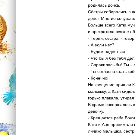
родилась дочка.
Сёстры собирались в д
денег. Многие сочувств
Больше всего Катю муч
и прекратила всякое о
- Терпи, сестра, - гов
- А если нет?
- Будем надеяться…
- Что бы я без тебя дел
- Справилась бы! Ты – 
- Ты согласна стать кр
- Конечно!
На крещение пришли Ка
малышку, а Катя сидел
горько плакала, утир
В храме совершалось в
девочку.
- Крещается раба Божи
Катя и Аня принимали 
личико малышки, сёстр