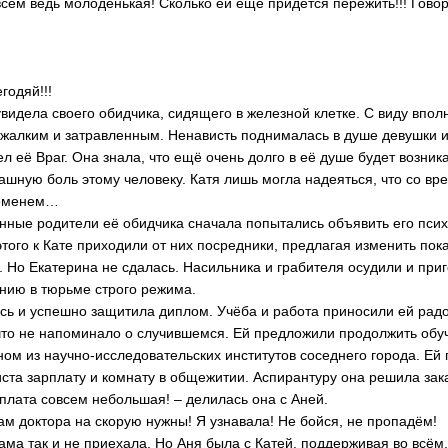
сем ведь молоденькая! Сколько ей ещё придётся пережить!!! Говор
…
годяй!!!
увидела своего обидчика, сидящего в железной клетке. С виду впо
 жалким и затравленным. Ненависть поднималась в душе девушки и
л её Враг. Она знала, что ещё очень долго в её душе будет возни
ашную боль этому человеку. Катя лишь могла надеяться, что со вре
ременем…
ные родители её обидчика сначала попытались объявить его псих
этого к Кате приходили от них посредники, предлагая изменить пок
. Но Екатерина не сдалась. Насильника и грабителя осудили и при
нию в тюрьме строго режима.
сь и успешно защитила диплом. Учёба и работа приносили ей радос
ичто не напоминало о случившемся. Ей предложили продолжить обу
ном из научно-исследовательских институтов соседнего города. Е
ста зарплату и комнату в общежитии. Аспирантуру она решила зак
рплата совсем небольшая! – делилась она с Аней.
там доктора на скорую нужны! Я узнавала! Не бойся, не пропадём!
ма так и не приехала. Но Аня была с Катей, поддерживая во всём.