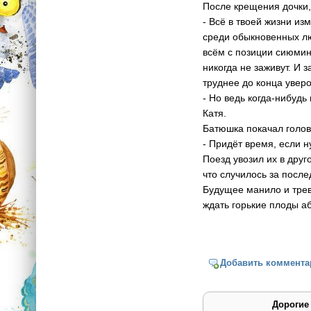
После крещения дочки,
- Всё в твоей жизни из
среди обыкновенных люд
всём с позиции сиюмин
никогда не заживут. И
труднее до конца уверо
- Но ведь когда-нибудь
Катя.
Батюшка покачал голов
- Придёт время, если н
Поезд увозил их в друг
что случилось за после
Будущее манило и трев
ждать горькие плоды а
Добавить коммента
Дорогие