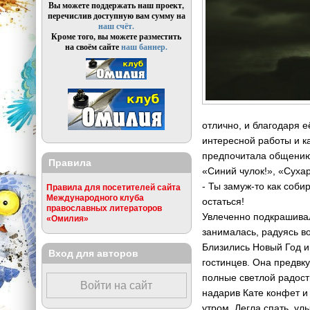
Вы можете поддержать наш проект,
перечислив доступную вам сумму на
наш счёт.
Кроме того, вы можете разместить
на своём сайте
наш баннер.
отлично, и благодаря 
интересной работы и к
предпочитала общени
Правила
«Синий чулок!», «Суха
- Ты замуж-то как соби
Правила для посетителей сайта
Международного клуба
остаться!
православных литераторов
Увлеченно подкрашивал
«Омилия»
занималась, радуясь во
Близились Новый Год и
Вход для авторов
гостинцев. Она предвк
полные светлой радости
Войти на сайт
надарив Кате конфет 
утром. Легла спать, ул