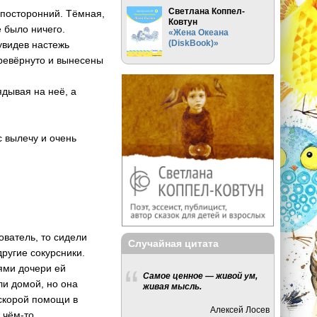
Светлана Коппел-
 посторонний. Тёмная,
Ковтун
е было ничего.
«Жена Океана
(DiskBook)»
увидев настежь
еревёрнуто и вынесены
ядывая на неё, а
с вылечу и очень
ователь, то сидели
Случайная цитата
ругие сокурсники.
ями дочери ей
Самое ценное — живой ум,
ли домой, но она
живая мысль.
 скорой помощи в
Алексей Лосев
 чём-то