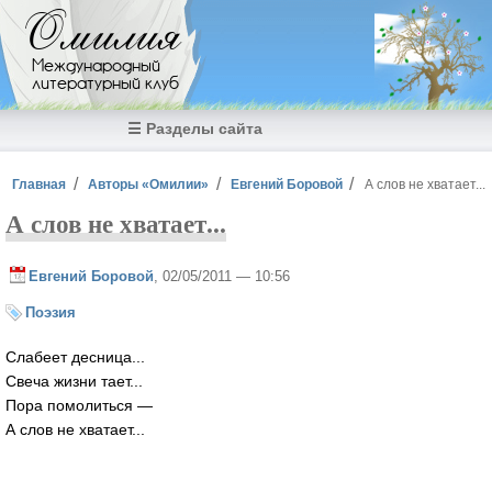
Перейти к основному содержанию
Омилия
Международный
литературный клуб
☰ Разделы сайта
Вы здесь
Главная
Авторы «Омилии»
Евгений Боровой
А слов не хватает...
А слов не хватает...
Евгений Боровой
, 02/05/2011 — 10:56
Поэзия
Слабеет десница...
Свеча жизни тает...
Пора помолиться —
А слов не хватает...