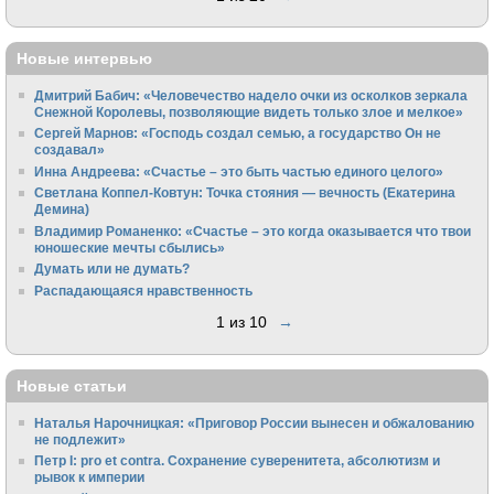
Новые интервью
Дмитрий Бабич: «Человечество надело очки из осколков зеркала
Снежной Королевы, позволяющие видеть только злое и мелкое»
Сергей Марнов: «Господь создал семью, а государство Он не
создавал»
Инна Андреева: «Счастье – это быть частью единого целого»
Светлана Коппел-Ковтун: Точка стояния — вечность (Екатерина
Демина)
Владимир Романенко: «Счастье – это когда оказывается что твои
юношеские мечты сбылись»
Думать или не думать?
Распадающаяся нравственность
1 из 10
→
Новые статьи
Наталья Нарочницкая: «Приговор России вынесен и обжалованию
не подлежит»
Петр I: pro et contra. Сохранение суверенитета, абсолютизм и
рывок к империи