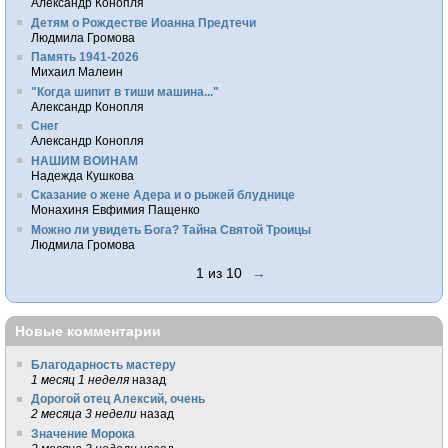
Александр Конопля
Детям о Рождестве Иоанна Предтечи
Людмила Громова
Память 1941-2026
Михаил Малеин
"Когда шипит в тиши машина..."
Александр Конопля
Снег
Александр Конопля
НАШИМ ВОИНАМ
Надежда Кушкова
Сказание о жене Адера и о рыжей блуднице
Монахиня Евфимия Пащенко
Можно ли увидеть Бога? Тайна Святой Троицы
Людмила Громова
1 из 10
→
Новые комментарии
Благодарность мастеру
1 месяц 1 неделя
назад
Дорогой отец Алексий, очень
2 месяца 3 недели
назад
Значение Морока