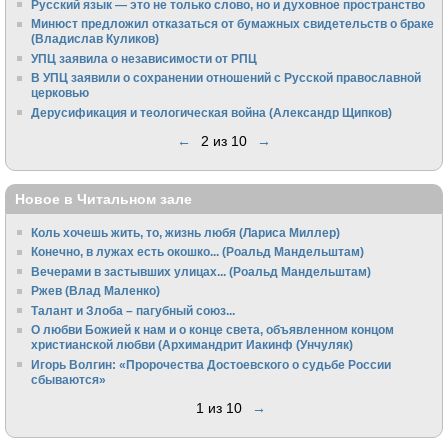
Русский язык — это не только слово, но и духовное пространство
Минюст предложил отказаться от бумажных свидетельств о браке
(Владислав Куликов)
УПЦ заявила о независимости от РПЦ
В УПЦ заявили о сохранении отношений с Русской православной
церковью
Дерусификация и теологическая война (Александр Щипков)
←
2 из 10
→
Новое в Читальном зале
Коль хочешь жить, то, жизнь любя (Лариса Миллер)
Конечно, в лужах есть окошко... (Роальд Мандельштам)
Вечерами в застывших улицах... (Роальд Мандельштам)
Ржев (Влад Маленко)
Талант и Злоба – пагубный союз...
О любви Божией к нам и о конце света, объявленном концом
христианской любви (Архимандрит Иакинф (Унчуляк)
Игорь Волгин: «Пророчества Достоевского о судьбе России
сбываются»
1 из 10
→