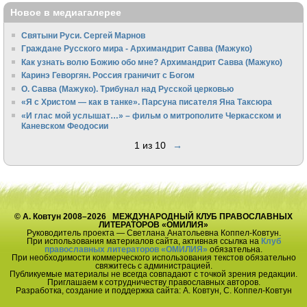
Новое в медиагалерее
Святыни Руси. Сергей Марнов
Граждане Русского мира - Архимандрит Савва (Мажуко)
Как узнать волю Божию обо мне? Архимандрит Савва (Мажуко)
Каринэ Геворгян. Россия граничит с Богом
О. Савва (Мажуко). Трибунал над Русской церковью
«Я с Христом — как в танке». Парсуна писателя Яна Таксюра
«И глас мой услышат…» – фильм о митрополите Черкасском и
Каневском Феодосии
1 из 10
→
© А. Ковтун 2008–2026 МЕЖДУНАРОДНЫЙ КЛУБ ПРАВОСЛАВНЫХ
ЛИТЕРАТОРОВ «ОМИЛИЯ»
Руководитель проекта — Светлана Анатольевна Коппел-Ковтун.
При использования материалов сайта, активная ссылка на
Клуб
православных литераторов «ОМИЛИЯ»
обязательна.
При необходимости коммерческого использования текстов обязательно
свяжитесь с администрацией.
Публикуемые материалы не всегда совпадают с точкой зрения редакции.
Приглашаем к сотрудничеству православных авторов.
Разработка, создание и поддержка сайта: А. Ковтун, С. Коппел-Ковтун