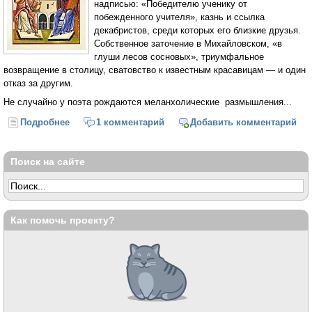
надписью: «Победителю ученику от
побежденного учителя», казнь и ссылка
декабристов, среди которых его близкие друзья.
Собственное заточение в Михайловском, «в
глуши лесов сосновых», триумфальное
возвращение в столицу, сватовство к известным красавицам — и один
отказ за другим.
Не случайно у поэта рождаются меланхолические размышления...
Подробнее
о Пушкин и митрополит Филарет
1 комментарий
Добавить комментарий
Поиск на сайте
Как помочь проекту?