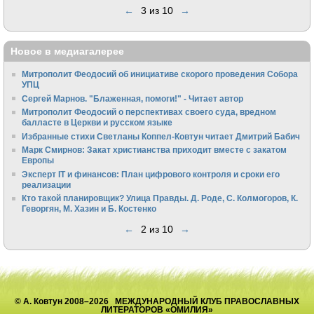
←
3 из 10
→
Новое в медиагалерее
Митрополит Феодосий об инициативе скорого проведения Собора
УПЦ
Сергей Марнов. "Блаженная, помоги!" - Читает автор
Митрополит Феодосий о перспективах своего суда, вредном
балласте в Церкви и русском языке
Избранные стихи Светланы Коппел-Ковтун читает Дмитрий Бабич
Марк Смирнов: Закат христианства приходит вместе с закатом
Европы
Эксперт IT и финансов: План цифрового контроля и сроки его
реализации
Кто такой планировщик? Улица Правды. Д. Роде, С. Колмогоров, К.
Геворгян, М. Хазин и Б. Костенко
←
2 из 10
→
© А. Ковтун 2008–2026 МЕЖДУНАРОДНЫЙ КЛУБ ПРАВОСЛАВНЫХ
ЛИТЕРАТОРОВ «ОМИЛИЯ»