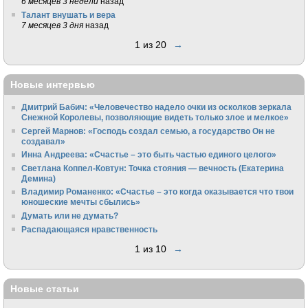
6 месяцев 3 недели
назад
Талант внушать и вера
7 месяцев 3 дня
назад
1 из 20
→
Новые интервью
Дмитрий Бабич: «Человечество надело очки из осколков зеркала
Снежной Королевы, позволяющие видеть только злое и мелкое»
Сергей Марнов: «Господь создал семью, а государство Он не
создавал»
Инна Андреева: «Счастье – это быть частью единого целого»
Светлана Коппел-Ковтун: Точка стояния — вечность (Екатерина
Демина)
Владимир Романенко: «Счастье – это когда оказывается что твои
юношеские мечты сбылись»
Думать или не думать?
Распадающаяся нравственность
1 из 10
→
Новые статьи