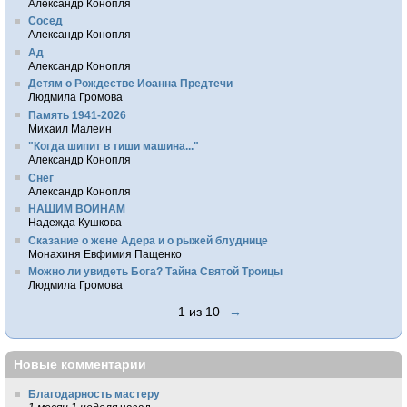
Александр Конопля
Сосед
Александр Конопля
Ад
Александр Конопля
Детям о Рождестве Иоанна Предтечи
Людмила Громова
Память 1941-2026
Михаил Малеин
"Когда шипит в тиши машина..."
Александр Конопля
Снег
Александр Конопля
НАШИМ ВОИНАМ
Надежда Кушкова
Сказание о жене Адера и о рыжей блуднице
Монахиня Евфимия Пащенко
Можно ли увидеть Бога? Тайна Святой Троицы
Людмила Громова
1 из 10
→
Новые комментарии
Благодарность мастеру