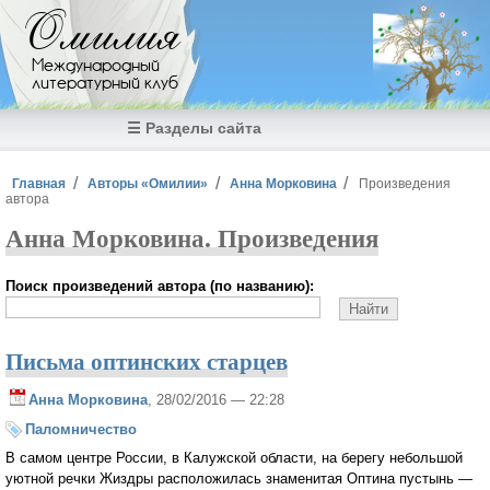
Перейти к основному содержанию
Омилия
Международный
литературный клуб
☰ Разделы сайта
Вы здесь
Главная
Авторы «Омилии»
Анна Морковина
Произведения
автора
Анна Морковина. Произведения
Поиск произведений автора (по названию):
Письма оптинских старцев
Анна Морковина
, 28/02/2016 — 22:28
Паломничество
В самом центре России, в Калужской области, на берегу небольшой
уютной речки Жиздры расположилась знаменитая Оптина пустынь —