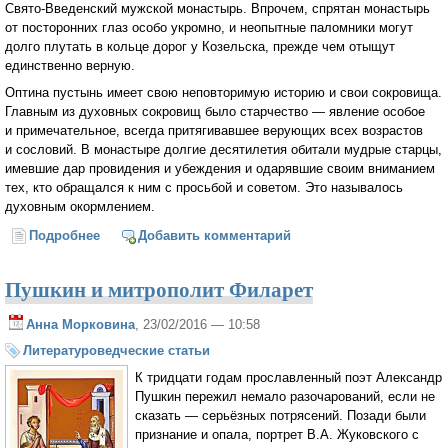
Свято-Введенский мужской монастырь. Впрочем, спрятан монастырь
от посторонних глаз особо укромно, и неопытные паломники могут
долго плутать в кольце дорог у Козельска, прежде чем отыщут
единственно верную.
Оптина пустынь имеет свою неповторимую историю и свои сокровища.
Главным из духовных сокровищ было старчество — явление особое
и примечательное, всегда притягивавшее верующих всех возрастов
и сословий. В монастыре долгие десятилетия обитали мудрые старцы,
имевшие дар провидения и убеждения и одарявшие своим вниманием
тех, кто обращался к ним с просьбой и советом. Это называлось
духовным окормлением.
Подробнее
о Письма оптинских старцев
Добавить комментарий
Пушкин и митрополит Филарет
Анна Морковина
, 23/02/2016 — 10:58
Литературоведческие статьи
К тридцати годам прославленный поэт Александр
Пушкин пережил немало разочарований, если не
сказать — серьёзных потрясений. Позади были
признание и опала, портрет В.А. Жуковского с