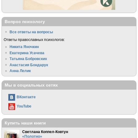
Вопрос психологу
Все ответы на вопросы
Ответы православных психологов:
Никита Яночкин
Екатерина Усачева
Татьяна Бобровских
Анастасия Бондарук
Анна Лелик
Мы в социальных сетях
ВКонтакте
YouTube
Купить наши книги
Светлана Коппел-Ковтун
«Полотно»