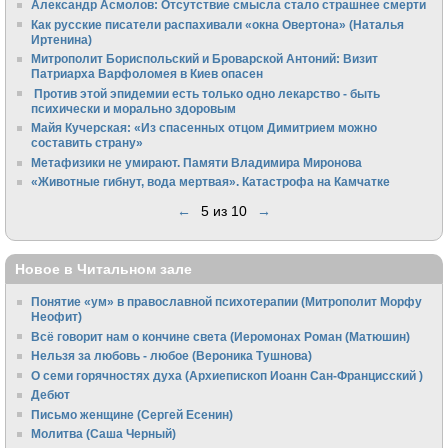
Александр Асмолов: Отсутствие смысла стало страшнее смерти
Как русские писатели распахивали «окна Овертона» (Наталья
Иртенина)
Митрополит Бориспольский и Броварской Антоний: Визит
Патриарха Варфоломея в Киев опасен
Против этой эпидемии есть только одно лекарство - быть
психически и морально здоровым
Майя Кучерская: «Из спасенных отцом Димитрием можно
составить страну»
Метафизики не умирают. Памяти Владимира Миронова
«Животные гибнут, вода мертвая». Катастрофа на Камчатке
←
5 из 10
→
Новое в Читальном зале
Понятие «ум» в православной психотерапии (Митрополит Морфу
Неофит)
Всё говорит нам о кончине света (Иеромонах Роман (Матюшин)
Нельзя за любовь - любое (Вероника Тушнова)
О семи горячностях духа (Архиепископ Иоанн Сан-Францисский )
Дебют
Письмо женщине (Сергей Есенин)
Молитва (Саша Черный)