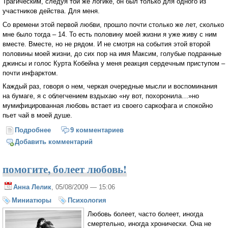
Трагическим, следуя той же логике, он был только для одного из
участников действа. Для меня.
Со времени этой первой любви, прошло почти столько же лет, сколько
мне было тогда – 14. То есть половину моей жизни я уже живу с ним
вместе. Вместе, но не рядом. И не смотря на события этой второй
половины моей жизни, до сих пор на имя Максим, голубые подранные
джинсы и голос Курта Кобейна у меня реакция сердечным приступом –
почти инфарктом.
Каждый раз, говоря о нем, черкая очередные мысли и воспоминания
на бумаге, я с облегчением вздыхаю «ну вот, похоронила…»но
мумифицированная любовь встает из своего саркофага и спокойно
пьет чай в моей душе.
Подробнее
о первая любовь???
9 комментариев
Добавить комментарий
помогите, болеет любовь!
Анна Лелик
, 05/08/2009 — 15:06
Миниатюры
Психология
Любовь болеет, часто болеет, иногда
смертельно, иногда хронически. Она не