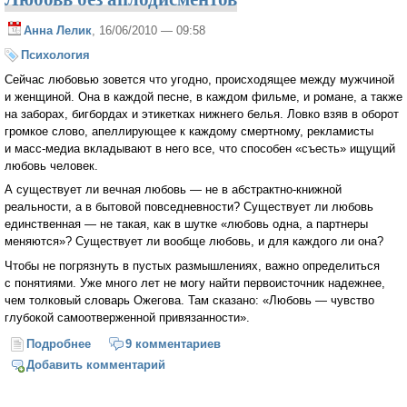
Анна Лелик
, 16/06/2010 — 09:58
Психология
Сейчас любовью зовется что угодно, происходящее между мужчиной
и женщиной. Она в каждой песне, в каждом фильме, и романе, а также
на заборах, бигбордах и этикетках нижнего белья. Ловко взяв в оборот
громкое слово, апеллирующее к каждому смертному, рекламисты
и масс-медиа вкладывают в него все, что способен «съесть» ищущий
любовь человек.
А существует ли вечная любовь — не в абстрактно-книжной
реальности, а в бытовой повседневности? Существует ли любовь
единственная — не такая, как в шутке «любовь одна, а партнеры
меняются»? Существует ли вообще любовь, и для каждого ли она?
Чтобы не погрязнуть в пустых размышлениях, важно определиться
с понятиями. Уже много лет не могу найти первоисточник надежнее,
чем толковый словарь Ожегова. Там сказано: «Любовь — чувство
глубокой самоотверженной привязанности».
Подробнее
о Любовь без аплодисментов
9 комментариев
Добавить комментарий