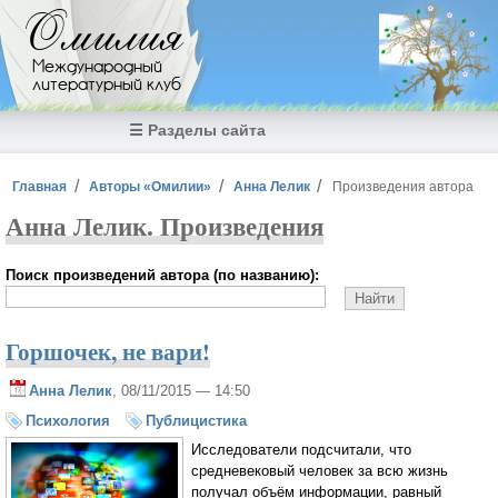
Перейти к основному содержанию
Омилия
Международный
литературный клуб
☰ Разделы сайта
Вы здесь
Главная
Авторы «Омилии»
Анна Лелик
Произведения автора
Анна Лелик. Произведения
Поиск произведений автора (по названию):
Горшочек, не вари!
Анна Лелик
, 08/11/2015 — 14:50
Психология
Публицистика
Исследователи подсчитали, что
средневековый человек за всю жизнь
получал объём информации, равный