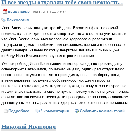
И все звезды отдавали тебе свою нежность...
Анна Лелик
, 09/06/2010 — 23:37
Психология
Иван Васильевич пил уже третий день. Вроде бы факт не самый
примечательный, для простых смертных, но это если не учитывать то,
что Иван Васильевич был человеком здорового образа жизни.
По утрам он делал пробежки, пил свежевыжатые соки и не ел после
девяти вечера. Именно поэтому небритый, помятый и пьяный уже
к обеду Иван Васильевич внушал страх и опасение.
Уже второй год Иван Васильевич, инженер завода по производству
огнеупорных материалов, приезжал на дачу один: брал отпуск плюс
положенные отгулы и пол лета проводил здесь — на берегу реки,
в тени деревьев посаженых собственноручно. Дети выросли
настолько, когда отец и мать уже не нужны, потому что они взрослые
и сами знают как жить, и еще не нужны, потому что нет внуков. Теперь
свои летние каникулы-отпуска дети проводили не на некогда любимом
дачном участке, а на различных курортах: отечественных и не совсем.
Подробнее
о И все звезды отдавали тебе свою нежность...
3 комментария
Добавить комментарий
Николай Иванович