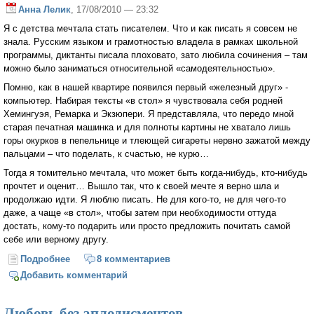
Анна Лелик
, 17/08/2010 — 23:32
Я с детства мечтала стать писателем. Что и как писать я совсем не
знала. Русским языком и грамотностью владела в рамках школьной
программы, диктанты писала плоховато, зато любила сочинения – там
можно было заниматься относительной «самодеятельностью».
Помню, как в нашей квартире появился первый «железный друг» -
компьютер. Набирая тексты «в стол» я чувствовала себя родней
Хемингуэя, Ремарка и Экзюпери. Я представляла, что передо мной
старая печатная машинка и для полноты картины не хватало лишь
горы окурков в пепельнице и тлеющей сигареты нервно зажатой между
пальцами – что поделать, к счастью, не курю…
Тогда я томительно мечтала, что может быть когда-нибудь, кто-нибудь
прочтет и оценит… Вышло так, что к своей мечте я верно шла и
продолжаю идти. Я люблю писать. Не для кого-то, не для чего-то
даже, а чаще «в стол», чтобы затем при необходимости оттуда
достать, кому-то подарить или просто предложить почитать самой
себе или верному другу.
Подробнее
о Рукописи не горят?!
8 комментариев
Добавить комментарий
Любовь без аплодисментов