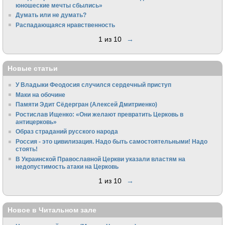
юношеские мечты сбылись»
Думать или не думать?
Распадающаяся нравственность
1 из 10
→
Новые статьи
У Владыки Феодосия случился сердечный приступ
Маки на обочине
Памяти Эдит Сёдергран (Алексей Дмитриенко)
Ростислав Ищенко: «Они желают превратить Церковь в
антицерковь»
Образ страданий русского народа
Россия - это цивилизация. Надо быть самостоятельными! Надо
стоять!
В Украинской Православной Церкви указали властям на
недопустимость атаки на Церковь
1 из 10
→
Новое в Читальном зале