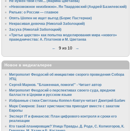
Не нужен твой стих... (Марина Цветаева)
«Невозможное неизбежно». Ян Твардовский (Андрей Базилевский)
Рильке: о России — главное
Опять Шопен не ищет выгод (Борис Пастернак)
Некрасивая девочка (Николай Заболоцкий)
Засуха (Николай Заболоцкий)
«Третье царство» как попытка моделирования мира «нового»
праведничества: А. Платонов и М. Цветаева
←
9 из 10
→
Новое в медиагалерее
Митрополит Феодосий об инициативе скорого проведения Собора
УПЦ
Сергей Марнов. "Блаженная, помоги!" - Читает автор
Митрополит Феодосий о перспективах своего суда, вредном
балласте в Церкви и русском языке
Избранные стихи Светланы Коппел-Ковтун читает Дмитрий Бабич
Марк Смирнов: Закат христианства приходит вместе с закатом
Европы
Эксперт IT и финансов: План цифрового контроля и сроки его
реализации
Кто такой планировщик? Улица Правды. Д. Роде, С. Колмогоров, К.
Геворгян, М. Хазин и Б. Костенко