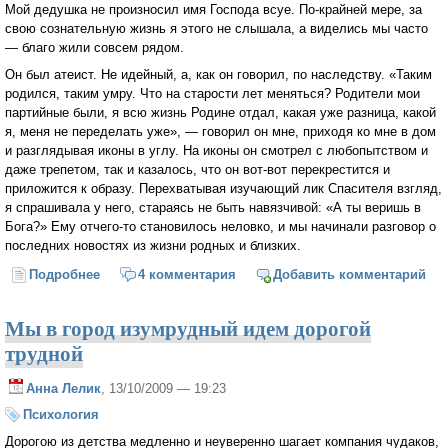
Мой дедушка не произносил имя Господа всуе. По-крайней мере, за
свою сознательную жизнь я этого не слышала, а виделись мы часто
— благо жили совсем рядом.
Он был атеист. Не идейный, а, как он говорил, по наследству. «Таким
родился, таким умру. Что на старости лет меняться? Родители мои
партийные были, я всю жизнь Родине отдал, какая уже разница, какой
я, меня не переделать уже», — говорил он мне, приходя ко мне в дом
и разглядывая иконы в углу. На иконы он смотрел с любопытством и
даже трепетом, так и казалось, что он вот-вот перекрестится и
приложится к образу. Перехватывая изучающий лик Спасителя взгляд,
я спрашивала у него, стараясь не быть навязчивой: «А ты веришь в
Бога?» Ему отчего-то становилось неловко, и мы начинали разговор о
последних новостях из жизни родных и близких.
Подробнее
о «Да святится имя Твое!»
4 комментария
Добавить комментарий
Мы в город изумрудный идем дорогой
трудной
Анна Лелик
, 13/10/2009 — 19:23
Психология
Дорогою из детства медленно и неуверенно шагает компания чудаков,