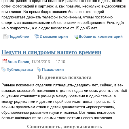
просматривает в среднем полсотни различных постов в день, около
сотни фотографий и картинок и, как правило, несколько видеороликов
или клипов. Во время бодрствования большинство людей
предпочитает держать телефон включённым, чтобы постоянно
следить за всевозможными обновлениями и сообщениями. Речь идёт
не о подростках, а о людях возрастом от 15 до 45 лет.
Подробнее
о Горшочек, не вари!
2 комментария
Добавить комментарий
Недуги и синдромы нашего времени
Анна Лелик
, 17/01/2013 — 17:10
Публицистика
Психология
Из дневника психолога
Раньше поколения отделяли пятнадцать-двадцать лет, сейчас, в век
высоких скоростей, поколения отделяют едва ли семь-десять лет. Всё
ощутимее становится разница между братьями в одной семье, а
между родителями и детьми порой возникает целая пропасть. К
вечным проблемам отцов и детей добавляются «приобретения»,
обусловленные развитием науки и техники. Вот лишь некоторые
беглые наблюдения за новыми сложностями нового поколения.
Спонтанность, импульсивность