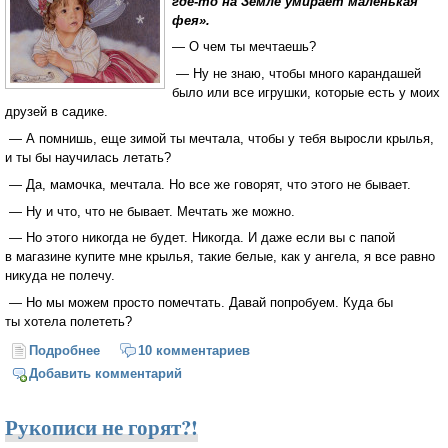
где-то на Земле умирает маленькая
фея».
— О чем ты мечтаешь?
— Ну не знаю, чтобы много карандашей
было или все игрушки, которые есть у моих
друзей в садике.
— А помнишь, еще зимой ты мечтала, чтобы у тебя выросли крылья,
и ты бы научилась летать?
— Да, мамочка, мечтала. Но все же говорят, что этого не бывает.
— Ну и что, что не бывает. Мечтать же можно.
— Но этого никогда не будет. Никогда. И даже если вы с папой
в магазине купите мне крылья, такие белые, как у ангела, я все равно
никуда не полечу.
— Но мы можем просто помечтать. Давай попробуем. Куда бы
ты хотела полететь?
Подробнее
о Как дети
10 комментариев
Добавить комментарий
Рукописи не горят?!