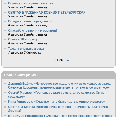
Почему с эмоциональностью
5 месяцев 2 недели
назад
СВЯТАЯ БЛАЖЕННАЯ КСЕНИЯ ПЕТЕРБУРГСКАЯ
5 месяцев 3 недели
назад
Поздравление с праздником
6 месяцев 1 неделя
назад
Спасибо что прочли и оценили!
6 месяцев 2 недели
назад
Ответ к 18 вопросу
6 месяцев 3 недели
назад
Талант внушать и вера
7 месяцев 3 дня
назад
1 из 20
→
Новые интервью
Дмитрий Бабич: «Человечество надело очки из осколков зеркала
Снежной Королевы, позволяющие видеть только злое и мелкое»
Сергей Марнов: «Господь создал семью, а государство Он не
создавал»
Инна Андреева: «Счастье – это быть частью единого целого»
Светлана Коппел-Ковтун: Точка стояния — вечность (Екатерина
Демина)
Владимир Романенко: «Счастье – это когда оказывается что твои