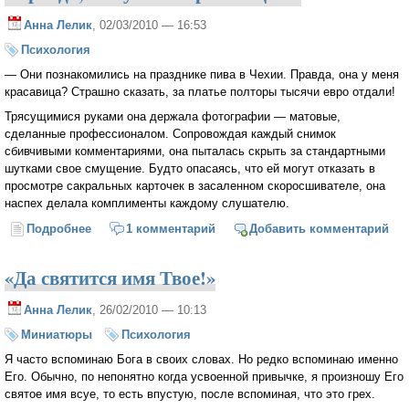
Анна Лелик
, 02/03/2010 — 16:53
Психология
— Они познакомились на празднике пива в Чехии. Правда, она у меня
красавица? Страшно сказать, за платье полторы тысячи евро отдали!
Трясущимися руками она держала фотографии — матовые,
сделанные профессионалом. Сопровождая каждый снимок
сбивчивыми комментариями, она пыталась скрыть за стандартными
шутками свое смущение. Будто опасаясь, что ей могут отказать в
просмотре сакральных карточек в засаленном скоросшивателе, она
наспех делала комплименты каждому слушателю.
Подробнее
о «Правда, она у меня красавица?!»
1 комментарий
Добавить комментарий
«Да святится имя Твое!»
Анна Лелик
, 26/02/2010 — 10:13
Миниатюры
Психология
Я часто вспоминаю Бога в своих словах. Но редко вспоминаю именно
Его. Обычно, по непонятно когда усвоенной привычке, я произношу Его
святое имя всуе, то есть впустую, после вспоминая, что это грех.