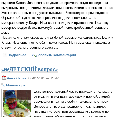
выросла Клара Ивановна в те далекие времена, когда прежде чем
выбросить, вещь чинили, латали, приспосабливали в новом качестве.
Это же касалось и продуктов питания – безотходное производство.
Огрызки, объедки, те, что привычным движением спешат в
мусоропровод, у Клары Ивановны, находили применение. Поэтому
мусорное ведро было, пожалуй, самой невостребованной вещью в
доме.
Неважно, что там скрывается за белой дверью холодильника. Если у
Клары Ивановны нет хлеба – дома голод. Не гурманская прихоть, а
отзвук голодного военного детства.
Подробнее
о Трапеза
Добавить комментарий
«неДЕТСКИЙ вопрос»
Анна Лелик
, 06/01/2011 — 15:42
Миниатюры
Есть вопрос, который часто приходится слышать
от мужчин и женщин, девушек и парней, людей
верующих и тех, кто себя к таковым не относит.
Вопрос этот всегда предваряет, как правило,
грустная история или восклицания, которые не
ждут ответа, обращенные то ли Богу, то ли в