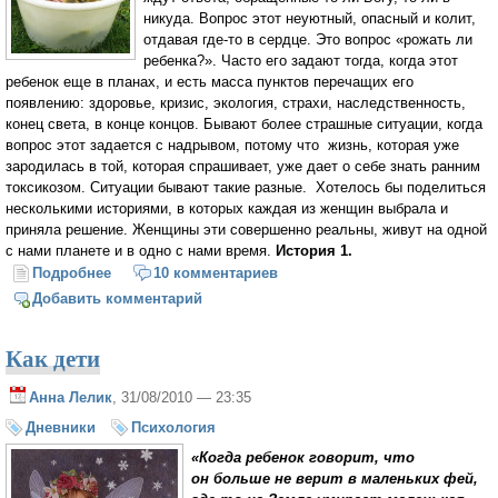
никуда. Вопрос этот неуютный, опасный и колит,
отдавая где-то в сердце. Это вопрос «рожать ли
ребенка?». Часто его задают тогда, когда этот
ребенок еще в планах, и есть масса пунктов перечащих его
появлению: здоровье, кризис, экология, страхи, наследственность,
конец света, в конце концов. Бывают более страшные ситуации, когда
вопрос этот задается с надрывом, потому что жизнь, которая уже
зародилась в той, которая спрашивает, уже дает о себе знать ранним
токсикозом. Ситуации бывают такие разные. Хотелось бы поделиться
несколькими историями, в которых каждая из женщин выбрала и
приняла решение. Женщины эти совершенно реальны, живут на одной
с нами планете и в одно с нами время.
История 1.
Подробнее
о «неДЕТСКИЙ вопрос»
10 комментариев
Добавить комментарий
Как дети
Анна Лелик
, 31/08/2010 — 23:35
Дневники
Психология
«Когда ребенок говорит, что
он больше не верит в маленьких фей,