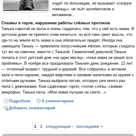
ходит по больницам, не вызывает «скорую
помощь», не пьёт антибиотиков и
витаминов...
Спазмы в горле, нарушение работы слёзных протоков
Танька сиротой не была и очень гордилась тем, что у неё есть мама. В
детском доме не принято этим кичиться, но всё-таки греет мысль, что
где-то на земле есть мама и она обязательно придёт. Иногда она
навещала Таньку — привозила полусгнившие яблоки, которые съедала
тут же на лавочке, вместе с Танькой. Семилетней девочкой Танька
попала в этот детский дом «на один месяц», «пока мама не решит все
проблемы». В ноябре все праздновали Танькин день рождения. 12 лет
— отличный возраст, трудный и дерзкий. Все собрались в актовом
зале и пели караоке, заедая вафлями и запивая напитками из кружек с
отбитыми ручками. Танька выбрала песню, которую уже много раз
пела с девчонками. Ком сдавливал горло; глотая слёзы, сжимая
микрофон, Танька пела: «Моя мама лучшая на свете...»
Подробнее
о помогите, болеет любовь!
8 комментариев
Добавить комментарий
Страницы
1
2
следующая ›
последняя »