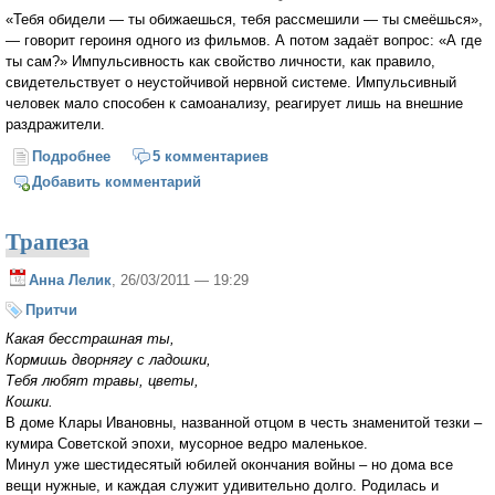
«Тебя обидели — ты обижаешься, тебя рассмешили — ты смеёшься»,
— говорит героиня одного из фильмов. А потом задаёт вопрос: «А где
ты сам?» Импульсивность как свойство личности, как правило,
свидетельствует о неустойчивой нервной системе. Импульсивный
человек мало способен к самоанализу, реагирует лишь на внешние
раздражители.
Подробнее
о Недуги и синдромы нашего времени
5 комментариев
Добавить комментарий
Трапеза
Анна Лелик
, 26/03/2011 — 19:29
Притчи
Какая бесстрашная ты,
Кормишь дворнягу с ладошки,
Тебя любят травы, цветы,
Кошки.
В доме Клары Ивановны, названной отцом в честь знаменитой тезки –
кумира Советской эпохи, мусорное ведро маленькое.
Минул уже шестидесятый юбилей окончания войны – но дома все
вещи нужные, и каждая служит удивительно долго. Родилась и