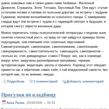
давно знакомых нам и также давно нами любимых: Железный
Дровосек, Страшила, Элли, Тотошка, Трусливый Лев. Они идут, ступая
усталыми ногами и лапами по пыльным дорогам, на встречу с мудрым
Гудвином, великим волшебником из сказочного города. С замиранием
сердца ждут они встречи с чудом и с надеждой смотрят в будущее, в
котором смогут обрести желанные дары.
Можно перечитать тонны психологической литературы о модном ныне
понятии «личностный рост», но вряд ли там найдутся примеры более
подходящие, чем компания этих сказочных персонажей.
Самоактуализация, самокопание, самопонимание, самопознание,
самоуверенность, самостоятельность, самозащита, самопринятие –
сколько их, этих дивидендных «само»? Вокруг них, как в хороводе
вокруг елки, закручены разнообразные программы, терапии,
ауторелаксации, медитации, школы и тренинги. Хоровод этот обещает
привести нас к обретению самих себя, к той вожделенной самости, без
которой нам, по их мнению, никуда.
Подробнее
о Мы в город изумрудный идем дорогой трудной
1 комментарий
Добавить комментарий
Прогулки по кладбищу
Анна Лелик
, 25/08/2009 — 00:59