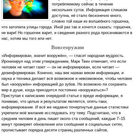
потребляемому сейчас в течение
нескольких суток. Информация слишком
доступна, её стало бесконечно много,
словно той каши из волшебного горшочка,
что затопила улицы города. Иной раз так и хочется сказать: горшочек,
не вари! Но горшочек варит, и сведения разного рода просачиваются в
нас, хотим мы того или нет.
Вовсеоружии
«Информирован, значит вооружён», — гласит народная мудрость.
Иронизируя над этим утверждением, Марк Твен отмечает, что если
человек не читает газет — он не информирован, если читает —
дезинформирован. Конечно, наш век назван веком информации, и
наука и техника делают всё возможное и невозможное, чтобы человек
был «вооружён» информацией до зубов. Но возможно ли сохранить
мир в душе, когда приходится постоянно «вооружаться»?
Приступая к написанию очередной статьи о вреде информации, я
понимаю, что целью и результатом является, опять-таки,
информирование. И всё же недавно почерпнутые данные статистики
укрепили моё желание исследовать эту тему. Подсчитано, что в
среднем человек в день пишет около ста сообщений, каждые 7–15
минут проверяет обновления или сообщения в социальных сетях,
пролистывает порядка десяти страниц различных сайтов,