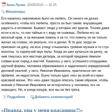
Анна Лелик
, 25/03/2010 — 16:25
Миниатюры
Его казалось невозможно было не любить. Он ничего не делал
особенного, чтобы его любили, просто он был таким: внушающим
радость и оптимизм. Бывают люди у которых нет врагов. Точнее даже
если и есть, то они тайные и с виду не скажешь. Любили его за
веселый нрав, и за желание помочь и за то, что помочь он не только
желал на словах, но реально, что и делал. В те дни, когда он
приезжал на дачу, на всю улицу слышалась громкая музыка и то стук
молотка, то скрипучий звук пилы. Когда он шел купаться на речку, за
ним тянулась вся местная детвора, за которой преданно бежали
собаки всех пород и мастей. Казалось у него, успешного сотрудника
крупной фирмы, человека образованного и наделенного определенной
деловой хваткой, у него, Николая Ивановича, практически нет ни
проблем, ни недостатков. Было только одно «но» во всей его ярко-
красивой жизни. Это «но» даже трудно описать таким образом, чтобы
мнение о Николае Ивановиче не испортилось у человека, его не
знающего. Но, в конце концов, все мы не без греха.
Подробнее
о Николай Иванович
Добавить комментарий
«Правда, она у меня красавица?!»