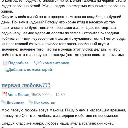
В контрасте предмет становится ярче. Белая тарелка на черном столе
будет особенно белой. Жизнь рядом со смертью становится особенно
живой.
Ощутить себя живой на сто процентов можно на кладбище в будний
день. Почему в будний? Потому что кроме птиц и насекомых там
практически не будет никаких признаков жизни. Царство мертвых -
редко нарушаемое ударами лопаты по земле - строится очередная
«обитель», - или неуверенными шагами случайного гостя. Глоток воды
из пластиковой бутылки приобретает здесь особенный вкус и
значение: значение того, что ты можешь этот глоток делать, и что у
тебя есть это живое чувство жажды (вот где нужно снимать рекламы).
Подробнее
о Прогулки по кладбищу
9 комментариев
Добавить комментарий
первая любовь???
Анна Лелик
, 15/08/2009 — 14:59
Дневники
Психология
Мою первую любовь зовут Максим. Пишу о нем в настоящем времени,
потому что Он - моя любовь, жив, здоров и обо мне не вспоминает.
Следуя классике жанра, любовь наша имела трагический конец.