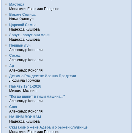
Мастера
Монахиня Евфимия Пащенко
Вокруг Солнца
Илья Криштул
Царской Семье
Надежда Кушкова
Зовут... зовут они меня
Надежда Кушкова
Первый луч
Александр Конопля
Сосед
Александр Конопля
Ад
Александр Конопля
Детям о Рождестве Иоанна Предтечи
Людмила Громова
Память 1941-2026
Михаил Малеин
"Когда шипит в тиши машина..."
Александр Конопля
Снег
Александр Конопля
НАШИМ ВОИНАМ
Надежда Кушкова
Сказание о жене Адера и о рыжей блуднице
Монахиня Евфимия Пащенко