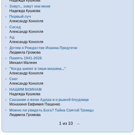
Надежда Кушкова
Зовут... зовут они меня
Надежда Кушкова
Первый луч
Александр Конопля
Сосед
Александр Конопля
Ад
Александр Конопля
Детям о Рождестве Иоанна Предтечи
Людмила Громова
Память 1941-2026
Михаил Малеин
"Когда шипит в тиши машина..."
Александр Конопля
Снег
Александр Конопля
НАШИМ ВОИНАМ
Надежда Кушкова
Сказание о жене Адера и о рыжей блуднице
Монахиня Евфимия Пащенко
Можно ли увидеть Бога? Тайна Святой Троицы
Людмила Громова
1 из 10
→