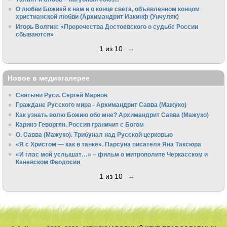
О любви Божией к нам и о конце света, объявленном концом
христианской любви (Архимандрит Иакинф (Унчуляк)
Игорь Волгин: «Пророчества Достоевского о судьбе России
сбываются»
1 из 10
→
Новое в медиагалерее
Святыни Руси. Сергей Марнов
Граждане Русского мира - Архимандрит Савва (Мажуко)
Как узнать волю Божию обо мне? Архимандрит Савва (Мажуко)
Каринэ Геворгян. Россия граничит с Богом
О. Савва (Мажуко). Трибунал над Русской церковью
«Я с Христом — как в танке». Парсуна писателя Яна Таксюра
«И глас мой услышат…» – фильм о митрополите Черкасском и
Каневском Феодосии
1 из 10
→