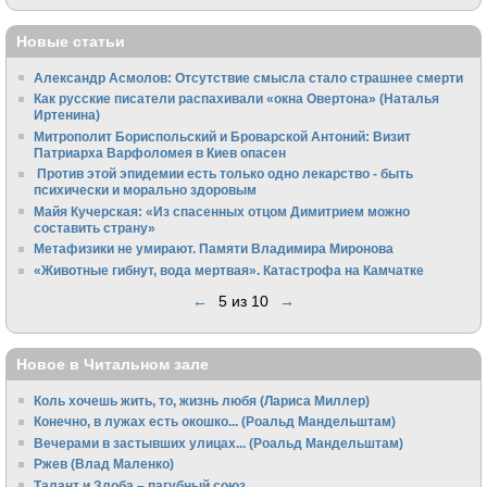
Новые статьи
Александр Асмолов: Отсутствие смысла стало страшнее смерти
Как русские писатели распахивали «окна Овертона» (Наталья
Иртенина)
Митрополит Бориспольский и Броварской Антоний: Визит
Патриарха Варфоломея в Киев опасен
Против этой эпидемии есть только одно лекарство - быть
психически и морально здоровым
Майя Кучерская: «Из спасенных отцом Димитрием можно
составить страну»
Метафизики не умирают. Памяти Владимира Миронова
«Животные гибнут, вода мертвая». Катастрофа на Камчатке
←
5 из 10
→
Новое в Читальном зале
Коль хочешь жить, то, жизнь любя (Лариса Миллер)
Конечно, в лужах есть окошко... (Роальд Мандельштам)
Вечерами в застывших улицах... (Роальд Мандельштам)
Ржев (Влад Маленко)
Талант и Злоба – пагубный союз...