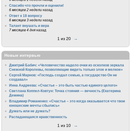
Спасибо что прочли и оценили!
6 месяцев 2 недели
назад
Ответ к 18 вопросу
6 месяцев 3 недели
назад
Талант внушать и вера
7 месяцев 4 дня
назад
1 из 20
→
Новые интервью
Дмитрий Бабич: «Человечество надело очки из осколков зеркала
Снежной Королевы, позволяющие видеть только злое и мелкое»
Сергей Марнов: «Господь создал семью, а государство Он не
создавал»
Инна Андреева: «Счастье – это быть частью единого целого»
Светлана Коппел-Ковтун: Точка стояния — вечность (Екатерина
Демина)
Владимир Романенко: «Счастье – это когда оказывается что твои
юношеские мечты сбылись»
Думать или не думать?
Распадающаяся нравственность
1 из 10
→