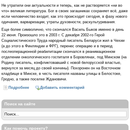
Не утратили они актуальности и теперь, как не растворяется «ни во
что» великая литература. Бог в своих загашниках сохраняет всё, даже
если человечество входит, как это происходит сегодня, в фазу нового
одичания, варваризации, утраты духовности, раскультуривания.
Еще более символично, что скончался Василь Быков именно в день
22 июня. Произошло это в 2003 г. С декабря 2002-го Герой
Социалистического Труда народный писатель Беларуси жил в Чехии
(а до этого в Финляндии и ФРГ), перенес операцию и в период
послеоперационной реабилитации скончался в реанимационном
отделении онкологического госпиталя в Боровлянах, под Минском (на
Родину писатель, конфликтовавший с новой белорусской властью,
вернулся за месяц до своей кончины). Похоронен он на Восточном
кладбище в Минске, в честь писателя названы улицы в Белостоке,
Гродно, а также поселке Ждановичи.
Подробнее
о Настоящий Быков
Добавить комментарий
Поиск на сайте
Как помочь проекту?