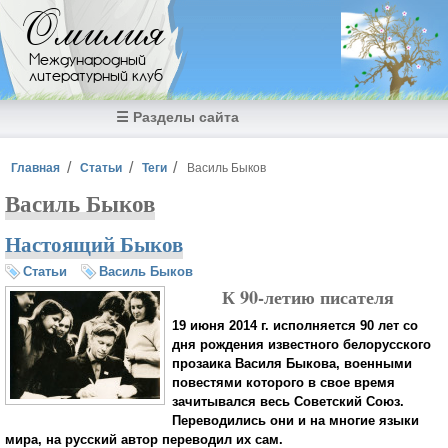
Перейти к основному содержанию
Омилия
Международный
литературный клуб
☰ Разделы сайта
Вы здесь
Главная
Статьи
Теги
Василь Быков
Василь Быков
Настоящий Быков
Статьи
Василь Быков
К 90-летию писателя
19 июня 2014 г. исполняется 90 лет со
дня рождения известного белорусского
прозаика Василя Быкова, военными
повестями которого в свое время
зачитывался весь Советский Союз.
Переводились они и на многие языки
мира, на русский автор переводил их сам.