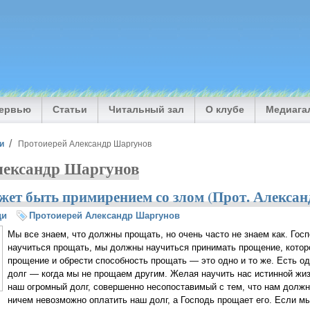
тервью
Статьи
Читальный зал
О клубе
Медиага
и
Протоиерей Александр Шаргунов
лександр Шаргунов
жет быть примирением со злом (Прот. Алекса
ди
Протоиерей Александр Шаргунов
Мы все знаем, что должны прощать, но очень часто не знаем как. Госп
научиться прощать, мы должны научиться принимать прощение, котор
прощение и обрести способность прощать — это одно и то же. Есть 
долг — когда мы не прощаем другим. Желая научить нас истинной жи
наш огромный долг, совершенно несопоставимый с тем, что нам должн
ничем невозможно оплатить наш долг, а Господь прощает его. Если м