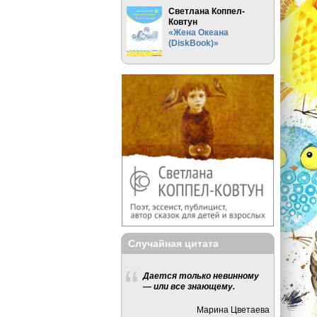
Светлана Коппел-
Ковтун
«Жена Океана
(DiskBook)»
Случайная цитата
Дается только невинному
— или все знающему.
Марина Цветаева