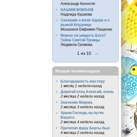
Александр Конопля
НАШИМ ВОИНАМ
Надежда Кушкова
Сказание о жене Адера и о
рыжей блуднице
Монахиня Евфимия Пащенко
Можно ли увидеть Бога?
Тайна Святой Троицы
Людмила Громова
1 из 10
→
Новые комментарии
Благодарность мастеру
1 месяц 1 неделя
назад
Дорогой отец Алексий, очень
2 месяца 2 недели
назад
Значение Морока
2 месяца 3 недели
назад
Храни Господь на путях
Вашего
2 месяца 4 недели
назад
Протитип фрау Берты был
4 месяца 2 недели
назад