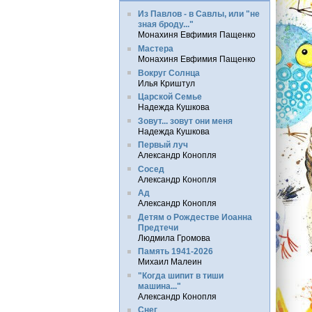
Из Павлов - в Савлы, или "не
зная броду..."
Монахиня Евфимия Пащенко
Мастера
Монахиня Евфимия Пащенко
Вокруг Солнца
Илья Криштул
Царской Семье
Надежда Кушкова
Зовут... зовут они меня
Надежда Кушкова
Первый луч
Александр Конопля
Сосед
Александр Конопля
Ад
Александр Конопля
Детям о Рождестве Иоанна
Предтечи
Людмила Громова
Память 1941-2026
Михаил Малеин
"Когда шипит в тиши
машина..."
Александр Конопля
Снег