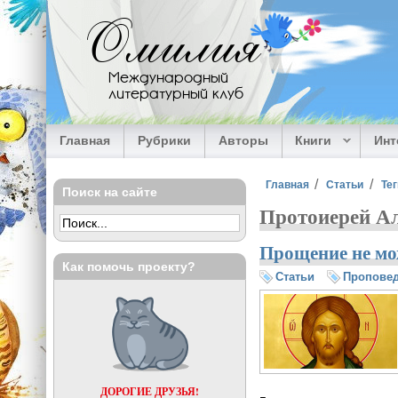
Перейти к основному содержанию
Омилия
Международный
литературный клуб
Главная
Рубрики
Авторы
Книги
Ин
Вы здесь
Главная
Статьи
Тег
Поиск на сайте
Протоиерей А
Прощение не мо
Как помочь проекту?
Статьи
Пропове
ДОРОГИЕ ДРУЗЬЯ!