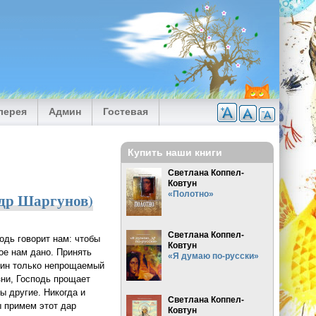
лерея
Админ
Гостевая
Купить наши книги
Светлана Коппел-
Ковтун
«Полотно»
ндр Шаргунов)
Светлана Коппел-
одь говорит нам: чтобы
Ковтун
ое нам дано. Принять
«Я думаю по-русски»
один только непрощаемый
зни, Господь прощает
ы другие. Никогда и
Светлана Коппел-
ы примем этот дар
Ковтун