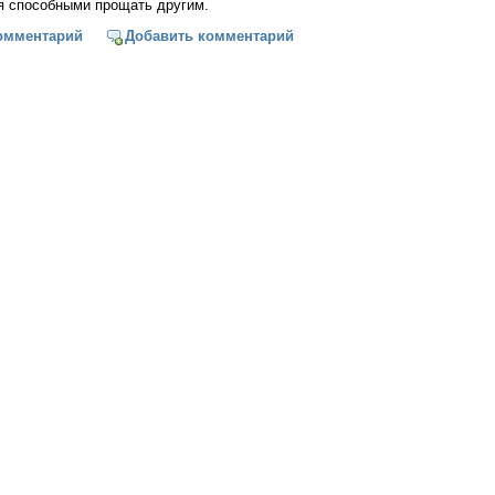
я способными прощать другим.
ие не может быть примирением со злом (Прот. Александр Шаргунов
омментарий
Добавить комментарий