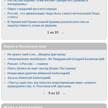
Ростислав Ищенко: «Они желают превратить Церковь в
антицерковь»
Образ страданий русского народа
Россия - это цивилизация. Надо быть самостоятельными! Надо
стоять!
В Украинской Православной Церкви указали властям на
недопустимость атаки на Церковь
1 из 10
→
Новое в Читальном зале
Не нужен твой стих... (Марина Цветаева)
«Невозможное неизбежно». Ян Твардовский (Андрей Базилевский)
Рильке: о России — главное
Опять Шопен не ищет выгод (Борис Пастернак)
Некрасивая девочка (Николай Заболоцкий)
Засуха (Николай Заболоцкий)
«Третье царство» как попытка моделирования мира «нового»
праведничества: А. Платонов и М. Цветаева
←
9 из 10
→
Новое в медиагалерее