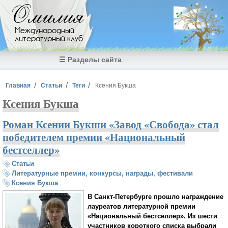
Перейти к основному содержанию
Омилия
Международный
литературный клуб
☰ Разделы сайта
Вы здесь
Главная
Статьи
Теги
Ксения Букша
Ксения Букша
Роман Ксении Букши «Завод «Свобода» стал
победителем премии «Национальный
бестселлер»
Статьи
Литературные премии, конкурсы, награды, фестивали
Ксения Букша
В Санкт-Петербурге прошло награждение
лауреатов литературной премии
«Национальный бестселлер». Из шести
участников короткого списка выбрали