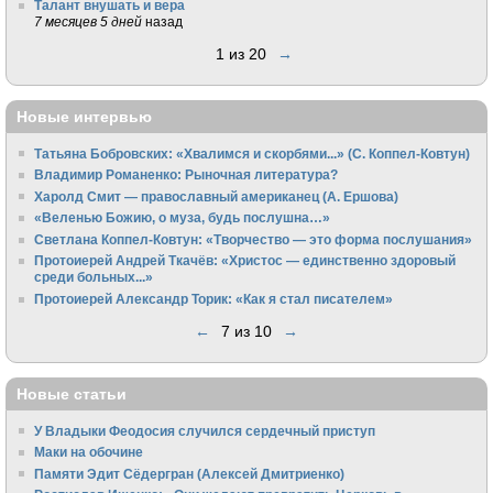
Талант внушать и вера
7 месяцев 5 дней
назад
1 из 20
→
Новые интервью
Татьяна Бобровских: «Хвалимся и скорбями...» (С. Коппел-Ковтун)
Владимир Романенко: Рыночная литература?
Харолд Смит — православный американец (А. Ершова)
«Веленью Божию, о муза, будь послушна…»
Светлана Коппел-Ковтун: «Творчество — это форма послушания»
Протоиерей Андрей Ткачёв: «Христос — единственно здоровый
среди больных...»
Протоиерей Александр Торик: «Как я стал писателем»
←
7 из 10
→
Новые статьи
У Владыки Феодосия случился сердечный приступ
Маки на обочине
Памяти Эдит Сёдергран (Алексей Дмитриенко)