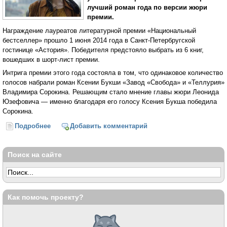
лучший роман года по версии жюри
премии.
Награждение лауреатов литературной премии «Национальный
бестселлер» прошло 1 июня 2014 года в Санкт-Петербругской
гостинице «Астория». Победителя предстояло выбрать из 6 книг,
вошедших в шорт-лист премии.
Интрига премии этого года состояла в том, что одинаковое количество
голосов набрали роман Ксении Букши «Завод «Свобода» и «Теллурия»
Владимира Сорокина. Решающим стало мнение главы жюри Леонида
Юзефовича — именно благодаря его голосу Ксения Букша победила
Сорокина.
Подробнее
о Роман Ксении Букши «Завод «Свобода» стал
Добавить комментарий
победителем премии «Национальный бестселлер»
Поиск на сайте
Как помочь проекту?