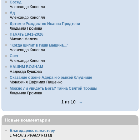
Сосед
Александр Конопля
Ад
Александр Конопля
Детям о Рождестве Иоанна Предтечи
Людмила Громова
Память 1941-2026
Михаил Малеин
"Когда шипит в тиши машина..."
Александр Конопля
Снег
Александр Конопля
НАШИМ ВОИНАМ
Надежда Кушкова
Сказание о жене Адера и о рыжей блуднице
Монахиня Евфимия Пащенко
Можно ли увидеть Бога? Тайна Святой Троицы
Людмила Громова
1 из 10
→
Новые комментарии
Благодарность мастеру
1 месяц 1 неделя
назад