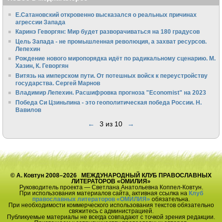
Е.Сатановский откровенно высказался о реальных причинах
агрессии Запада
Каринэ Геворгян: Мир будет разворачиваться на 180 градусов
Цель Запада - не промышленная революция, а захват ресурсов.
Лепехин
Рождение нового миропорядка идёт по радикальному сценарию. М.
Хазин, К. Геворгян
Витязь на имперском пути. От потешных войск к переустройству
государства. Сергей Марнов
Владимир Лепехин. Расшифровка прогноза "Economist" на 2023
Победа Си Цзиньпина - это геополитическая победа России. Н.
Вавилов
←
3 из 10
→
© А. Ковтун 2008–2026 МЕЖДУНАРОДНЫЙ КЛУБ ПРАВОСЛАВНЫХ
ЛИТЕРАТОРОВ «ОМИЛИЯ»
Руководитель проекта — Светлана Анатольевна Коппел-Ковтун.
При использования материалов сайта, активная ссылка на
Клуб
православных литераторов «ОМИЛИЯ»
обязательна.
При необходимости коммерческого использования текстов обязательно
свяжитесь с администрацией.
Публикуемые материалы не всегда совпадают с точкой зрения редакции.