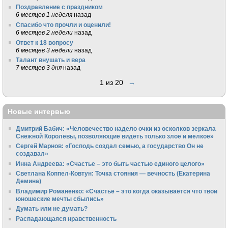
Поздравление с праздником
6 месяцев 1 неделя
назад
Спасибо что прочли и оценили!
6 месяцев 2 недели
назад
Ответ к 18 вопросу
6 месяцев 3 недели
назад
Талант внушать и вера
7 месяцев 3 дня
назад
1 из 20
→
Новые интервью
Дмитрий Бабич: «Человечество надело очки из осколков зеркала
Снежной Королевы, позволяющие видеть только злое и мелкое»
Сергей Марнов: «Господь создал семью, а государство Он не
создавал»
Инна Андреева: «Счастье – это быть частью единого целого»
Светлана Коппел-Ковтун: Точка стояния — вечность (Екатерина
Демина)
Владимир Романенко: «Счастье – это когда оказывается что твои
юношеские мечты сбылись»
Думать или не думать?
Распадающаяся нравственность