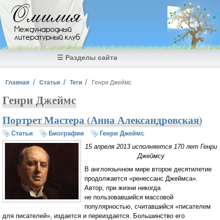
Перейти к основному содержанию
Омилия
Международный
литературный клуб
☰ Разделы сайта
Вы здесь
Главная
Статьи
Теги
Генри Джеймс
Генри Джеймс
Портрет Мастера (Анна Александровская)
Статьи
Биографии
Генри Джеймс
15 апреля 2013 исполняется 170 лет Генри
Джеймсу
В англоязычном мире второе десятилетие
продолжается «ренессанс Джеймса».
Автор, при жизни никогда
не пользовавшийся массовой
популярностью, считавшийся «писателем
для писателей», издается и переиздается. Большинство его