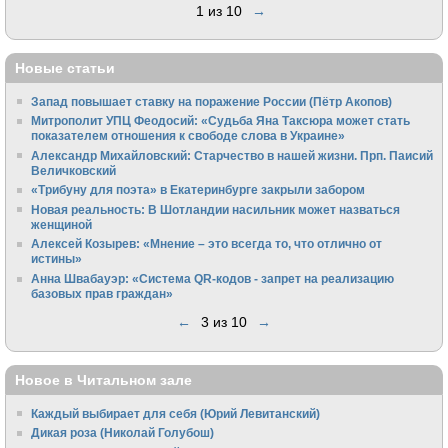
1 из 10
→
Новые статьи
Запад повышает ставку на поражение России (Пётр Акопов)
Митрополит УПЦ Феодосий: «Судьба Яна Таксюра может стать
показателем отношения к свободе слова в Украине»
Алек­сандр Михайловский: Старчество в нашей жизни. Прп. Паисий
Величковский
«Трибуну для поэта» в Екатеринбурге закрыли забором
Новая реальность: В Шотландии насильник может назваться
женщиной
Алексей Козырев: «Мнение – это всегда то, что отлично от
истины»
Анна Швабауэр: «Система QR-кодов - запрет на реализацию
базовых прав граждан»
←
3 из 10
→
Новое в Читальном зале
Каждый выбирает для себя (Юрий Левитанский)
Дикая роза (Николай Голубош)