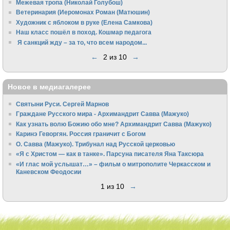
Межевая тропа (Николай Голубош)
Ветеринария (Иеромонах Роман (Матюшин)
Художник с яблоком в руке (Елена Самкова)
Наш класс пошёл в поход. Кошмар педагога
Я санкций жду – за то, что всем народом...
←
2 из 10
→
Новое в медиагалерее
Святыни Руси. Сергей Марнов
Граждане Русского мира - Архимандрит Савва (Мажуко)
Как узнать волю Божию обо мне? Архимандрит Савва (Мажуко)
Каринэ Геворгян. Россия граничит с Богом
О. Савва (Мажуко). Трибунал над Русской церковью
«Я с Христом — как в танке». Парсуна писателя Яна Таксюра
«И глас мой услышат…» – фильм о митрополите Черкасском и
Каневском Феодосии
1 из 10
→