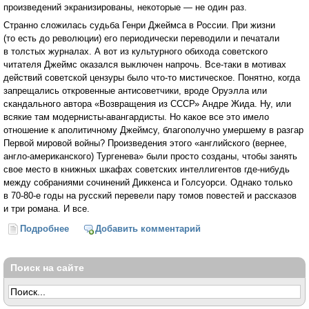
произведений экранизированы, некоторые — не один раз.
Странно сложилась судьба Генри Джеймса в России. При жизни
(то есть до революции) его периодически переводили и печатали
в толстых журналах. А вот из культурного обихода советского
читателя Джеймс оказался выключен напрочь. Все-таки в мотивах
действий советской цензуры было что-то мистическое. Понятно, когда
запрещались откровенные антисоветчики, вроде Оруэлла или
скандального автора «Возвращения из СССР» Андре Жида. Ну, или
всякие там модернисты-авангардисты. Но какое все это имело
отношение к аполитичному Джеймсу, благополучно умершему в разгар
Первой мировой войны? Произведения этого «английского (вернее,
англо-американского) Тургенева» были просто созданы, чтобы занять
свое место в книжных шкафах советских интеллигентов где-нибудь
между собраниями сочинений Диккенса и Голсуорси. Однако только
в 70-80-е годы на русский перевели пару томов повестей и рассказов
и три романа. И все.
Подробнее
о Портрет Мастера (Анна Александровская)
Добавить комментарий
Поиск на сайте