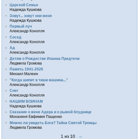
Царской Семье
Надежда Кушкова
Зовут... зовут они меня
Надежда Кушкова
Первый луч
Александр Конопля
Сосед
Александр Конопля
Ад
Александр Конопля
Детям о Рождестве Иоанна Предтечи
Людмила Громова
Память 1941-2026
Михаил Малеин
"Когда шипит в тиши машина..."
Александр Конопля
Снег
Александр Конопля
НАШИМ ВОИНАМ
Надежда Кушкова
Сказание о жене Адера и о рыжей блуднице
Монахиня Евфимия Пащенко
Можно ли увидеть Бога? Тайна Святой Троицы
Людмила Громова
1 из 10
→