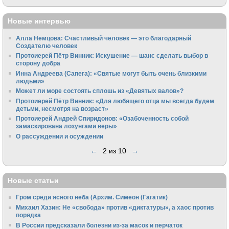
Новые интервью
Алла Немцова: Счастливый человек — это благодарный
Создателю человек
Протоиерей Пётр Винник: Искушение — шанс сделать выбор в
сторону добра
Инна Андреева (Сапега): «Святые могут быть очень близкими
людьми»
Может ли море состоять сплошь из «Девятых валов»?
Протоиерей Пётр Винник: «Для любящего отца мы всегда будем
детьми, несмотря на возраст»
Протоиерей Андрей Спиридонов: «Озабоченность собой
замаскирована лозунгами веры»
О рассуждении и осуждении
←
2 из 10
→
Новые статьи
Гром среди ясного неба (Архим. Симеон (Гагатик)
Михаил Хазин: Не «свобода» против «диктатуры», а хаос против
порядка
В России предсказали болезни из-за масок и перчаток