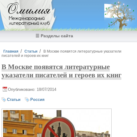
Перейти к основному содержанию
Омилия
Международный
литературный клуб
☰ Разделы сайта
Вы здесь
Главная
Статьи
В Москве появятся литературные указатели
писателей и героев их книг
В Москве появятся литературные
указатели писателей и героев их книг
Опубликовано: 18/07/2014
Статьи
Россия