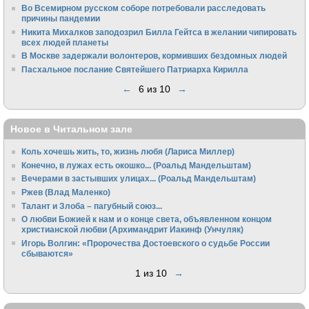
Во Всемирном русском соборе потребовали расследовать
причины пандемии
Никита Михалков заподозрил Билла Гейтса в желании чипировать
всех людей планеты
В Москве задержали волонтеров, кормивших бездомных людей
Пасхальное послание Святейшего Патриарха Кирилла
←
6 из 10
→
Новое в Читальном зале
Коль хочешь жить, то, жизнь любя (Лариса Миллер)
Конечно, в лужах есть окошко... (Роальд Мандельштам)
Вечерами в застывших улицах... (Роальд Мандельштам)
Ржев (Влад Маленко)
Талант и Злоба – пагубный союз...
О любви Божией к нам и о конце света, объявленном концом
христианской любви (Архимандрит Иакинф (Унчуляк)
Игорь Волгин: «Пророчества Достоевского о судьбе России
сбываются»
1 из 10
→