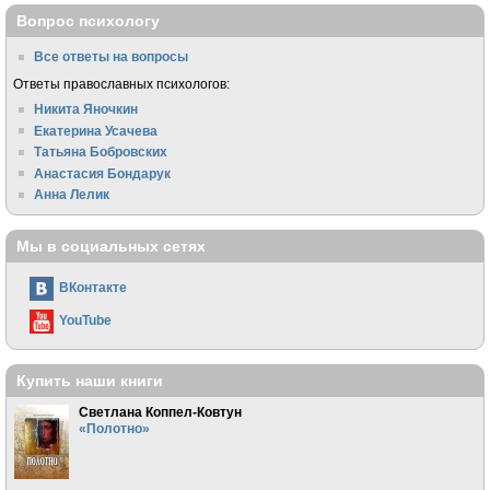
Вопрос психологу
Все ответы на вопросы
Ответы православных психологов:
Никита Яночкин
Екатерина Усачева
Татьяна Бобровских
Анастасия Бондарук
Анна Лелик
Мы в социальных сетях
ВКонтакте
YouTube
Купить наши книги
Светлана Коппел-Ковтун
«Полотно»