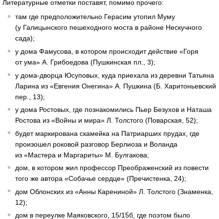
Литературные отметки поставят, помимо прочего:
там где предположительно Герасим утопил Муму
(у Галицынского пешеходного моста в районе Нескучного
сада);
у дома Фамусова, в котором происходит действие «Горя
от ума» А. Грибоедова (Пушкинская пл., 3);
у дома-дворца Юсуповых, куда приехала из деревни Татьяна
Ларина из «Евгения Онегина» А. Пушкина (Б. Харитоньевский
пер., 13);
у дома Ростовых, где познакомились Пьер Безухов и Наташа
Ростова из «Войны и мира» Л. Толстого (Поварская, 52);
будет маркирована скамейка на Патриарших прудах, где
произошел роковой разговор Берлиоза и Воланда
из «Мастера и Маргариты» М. Булгакова;
дом, в котором жил профессор Преображенский из повести
того же автора «Собачье сердце» (Пречистенка, 24);
дом Облонских из «Анны Карениной» Л. Толстого (Знаменка,
12);
дом в переулке Маяковского, 15/15б, где поэтом было