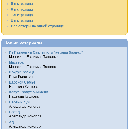
5-я страница
6-я страница
7-я страница
8-я страница
Все авторы на одной странице
Новые материалы
Из Павлов - в Савлы, или "не зная броду..."
Монахиня Евфимия Пащенко
Мастера
Монахиня Евфимия Пащенко
Вокруг Солнца
Илья Криштул
Царской Семье
Надежда Кушкова
Зовут... зовут они меня
Надежда Кушкова
Первый луч
Александр Конопля
Сосед
Александр Конопля
Ад
Александр Конопля