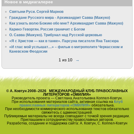
Новое в медиагалерее
Святыни Руси. Сергей Марнов
Граждане Русского мира - Архимандрит Савва (Мажуко)
Как узнать волю Божию обо мне? Архимандрит Савва (Мажуко)
Каринэ Геворгян. Россия граничит с Богом
О. Савва (Мажуко). Трибунал над Русской церковью
«Я с Христом — как в танке». Парсуна писателя Яна Таксюра
«И глас мой услышат…» – фильм о митрополите Черкасском и
Каневском Феодосии
1 из 10
→
© А. Ковтун 2008–2026 МЕЖДУНАРОДНЫЙ КЛУБ ПРАВОСЛАВНЫХ
ЛИТЕРАТОРОВ «ОМИЛИЯ»
Руководитель проекта — Светлана Анатольевна Коппел-Ковтун.
При использования материалов сайта, активная ссылка на
Клуб
православных литераторов «ОМИЛИЯ»
обязательна.
При необходимости коммерческого использования текстов обязательно
свяжитесь с администрацией.
Публикуемые материалы не всегда совпадают с точкой зрения редакции.
Приглашаем к сотрудничеству православных авторов.
Разработка, создание и поддержка сайта: А. Ковтун, С. Коппел-Ковтун