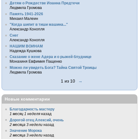
Детям о Рождестве Иоанна Предтечи
Людмила Громова
Память 1941-2026
Михаил Малеин
"Когда шипит в тиши машина..."
Александр Конопля
Снег
Александр Конопля
НАШИМ ВОИНАМ
Надежда Кушкова
Сказание о жене Адера и о рыжей блуднице
Монахиня Евфимия Пащенко
Можно ли увидеть Бога? Тайна Святой Троицы
Людмила Громова
1 из 10
→
Новые комментарии
Благодарность мастеру
1 месяц 1 неделя
назад
Дорогой отец Алексий, очень
2 месяца 3 недели
назад
Значение Морока
2 месяца 3 недели
назад