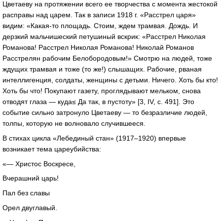
Цветаеву на протяжении всего ее творчества с момента жестокой
расправы над царем. Так в записи 1918 г. «Расстрел царя»
видим: «Какая-то площадь. Стоим, ждем трамвая. Дождь. И
дерзкий мальчишеский петушиный вскрик: «Расстрел Николая
Романова! Расстрел Николая Романова! Николай Романов
Расстрелян рабочим Белобородовым!» Смотрю на людей, тоже
ждущих трамвая и тоже (то же!) слышащих. Рабочие, рваная
интеллигенция, солдаты, женщины с детьми. Ничего. Хоть бы кто!
Хоть бы что! Покупают газету, проглядывают мельком, снова
отводят глаза — куда≤ Да так, в пустоту» [3, IV, с. 491]. Это
событие сильно затронуло Цветаеву — то безразличие людей,
толпы, которую не волновало случившееся.
В стихах цикла «Лебединый стан» (1917–1920) впервые
возникает тема цареубийства:
«— Христос Воскресе,
Вчерашний царь!
Пал без славы
Орел двуглавый.