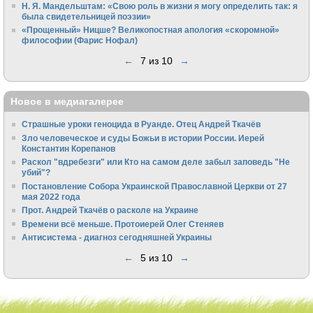
Н. Я. Мандельштам: «Свою pоль в жизни я могу опpеделить так: я
была свидетельницей поэзии»
«Прощенный» Ницше? Великопостная апология «скоромной»
философии (Фарис Нофал)
←
7 из 10
→
Новое в медиагалерее
Страшные уроки геноцида в Руанде. Отец Андрей Ткачёв
Зло человеческое и суды Божьи в истории России. Иерей
Константин Корепанов
Раскол "вдребезги" или Кто на самом деле забыл заповедь "Не
убий"?
Постановление Собора Украинской Православной Церкви от 27
мая 2022 года
Прот. Андрей Ткачёв о расколе на Украине
Времени всё меньше. Протоиерей Олег Стеняев
Антисистема - диагноз сегодняшней Украины
←
5 из 10
→