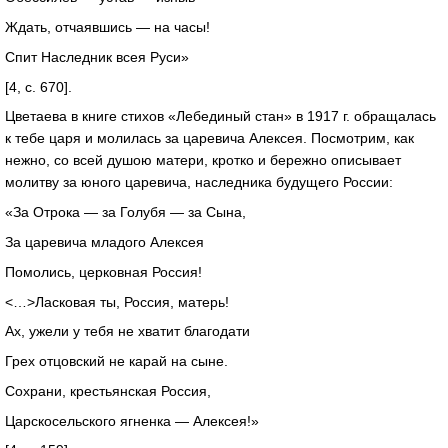
Ждать, отчаявшись — на часы!
Спит Наследник всея Руси»
[4, с. 670].
Цветаева в книге стихов «Лебединый стан» в 1917 г. обращалась
к тебе царя и молилась за царевича Алексея. Посмотрим, как
нежно, со всей душою матери, кротко и бережно описывает
молитву за юного царевича, наследника будущего России:
«За Отрока — за Голубя — за Сына,
За царевича младого Алексея
Помолись, церковная Россия!
<…>Ласковая ты, Россия, матерь!
Ах, ужели у тебя не хватит благодати
Грех отцовский не карай на сыне.
Сохрани, крестьянская Россия,
Царскосельского ягненка — Алексея!»