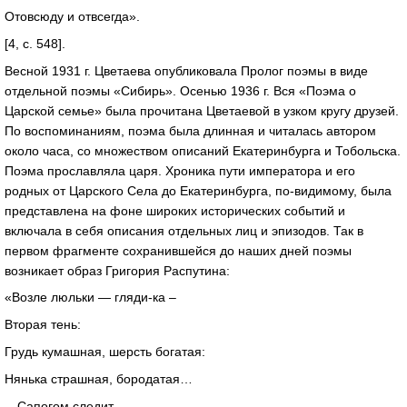
Отовсюду и отвсегда».
[4, с. 548].
Весной 1931 г. Цветаева опубликовала Пролог поэмы в виде
отдельной поэмы «Сибирь». Осенью 1936 г. Вся «Поэма о
Царской семье» была прочитана Цветаевой в узком кругу друзей.
По воспоминаниям, поэма была длинная и читалась автором
около часа, со множеством описаний Екатеринбурга и Тобольска.
Поэма прославляла царя. Хроника пути императора и его
родных от Царского Села до Екатеринбурга, по-видимому, была
представлена на фоне широких исторических событий и
включала в себя описания отдельных лиц и эпизодов. Так в
первом фрагменте сохранившейся до наших дней поэмы
возникает образ Григория Распутина:
«Возле люльки — гляди-ка –
Вторая тень:
Грудь кумашная, шерсть богатая:
Нянька страшная, бородатая…
…Сапогом следит,