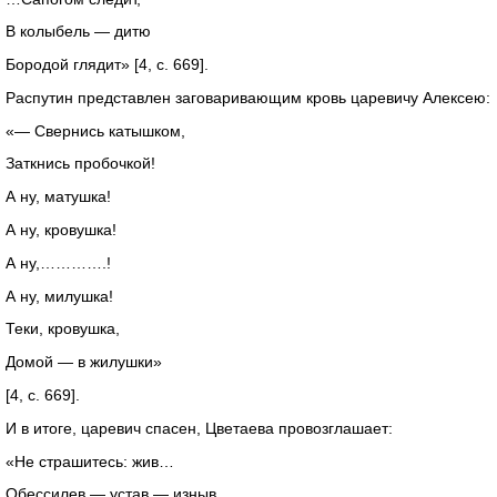
В колыбель — дитю
Бородой глядит» [4, с. 669].
Распутин представлен заговаривающим кровь царевичу Алексею:
«— Свернись катышком,
Заткнись пробочкой!
А ну, матушка!
А ну, кровушка!
А ну,………….!
А ну, милушка!
Теки, кровушка,
Домой — в жилушки»
[4, с. 669].
И в итоге, царевич спасен, Цветаева провозглашает:
«Не страшитесь: жив…
Обессилев — устав — изныв