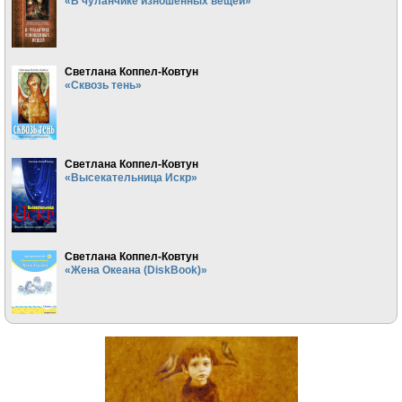
«В чуланчике изношенных вещей»
Светлана Коппел-Ковтун
«Сквозь тень»
Светлана Коппел-Ковтун
«Высекательница Искр»
Светлана Коппел-Ковтун
«Жена Океана (DiskBook)»