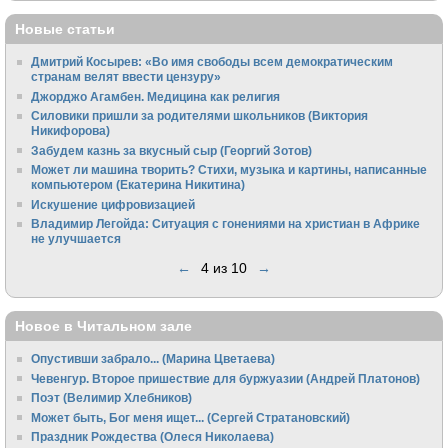
Новые статьи
Дмитрий Косырев: «Во имя свободы всем демократическим
странам велят ввести цензуру»
Джорджо Агамбен. Медицина как религия
Силовики пришли за родителями школьников (Виктория
Никифорова)
Забудем казнь за вкусный сыр (Георгий Зотов)
Может ли машина творить? Стихи, музыка и картины, написанные
компьютером (Екатерина Никитина)
Искушение цифровизацией
Владимир Легойда: Ситуация с гонениями на христиан в Африке
не улучшается
←
4 из 10
→
Новое в Читальном зале
Опустивши забрало... (Марина Цветаева)
Чевенгур. Второе пришествие для буржуазии (Андрей Платонов)
Поэт (Велимир Хлебников)
Может быть, Бог меня ищет... (Сергей Стратановский)
Праздник Рождества (Олеся Николаева)