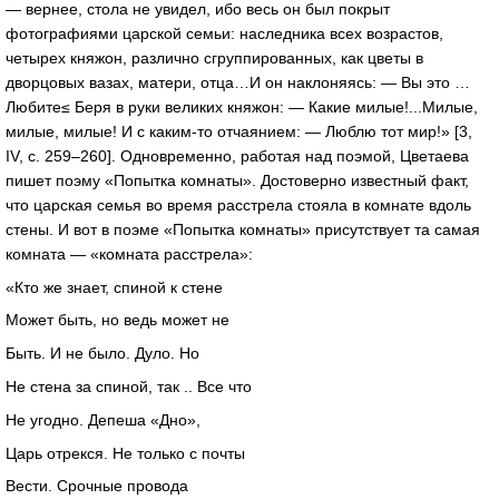
— вернее, стола не увидел, ибо весь он был покрыт
фотографиями царской семьи: наследника всех возрастов,
четырех княжон, различно сгруппированных, как цветы в
дворцовых вазах, матери, отца…И он наклоняясь: — Вы это …
Любите≤ Беря в руки великих княжон: — Какие милые!...Милые,
милые, милые! И с каким-то отчаянием: — Люблю тот мир!» [3,
IV, с. 259–260]. Одновременно, работая над поэмой, Цветаева
пишет поэму «Попытка комнаты». Достоверно известный факт,
что царская семья во время расстрела стояла в комнате вдоль
стены. И вот в поэме «Попытка комнаты» присутствует та самая
комната — «комната расстрела»:
«Кто же знает, спиной к стене
Может быть, но ведь может не
Быть. И не было. Дуло. Но
Не стена за спиной, так .. Все что
Не угодно. Депеша «Дно»,
Царь отрекся. Не только с почты
Вести. Срочные провода