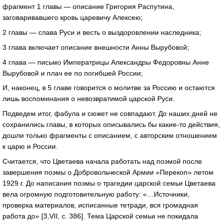
фрагмент 1 главы — описание Григория Распутина,
заговаривавшего кровь царевичу Алексею;
2 главы — слава Руси и весть о выздоровлении наследника;
3 глава включает описание внешности Анны Вырубовой;
4 глава — письмо Императрицы Александры Федоровны Анне
Вырубовой и плач ее по погибшей России;
И, наконец, в 5 главе говорится о молитве за Россию и остаются
лишь воспоминания о невозвратимой царской Руси.
Подведем итог, фабула и сюжет не совпадают. До наших дней не
сохранились главы, в которых описывались бы какие-то действия,
дошли только фрагменты с описанием, с авторским отношением
к царю и России.
Считается, что Цветаева начала работать над поэмой после
завершения поэмы о Добровольческой Армии «Перекоп» летом
1929 г. До написания поэмы о трагедии царской семьи Цветаева
вела огромную подготовительную работу: «…Источники,
проверка материалов, исписанные тетради, вся громадная
работа до» [3,VII, с. 386]. Тема Царской семьи не покидала