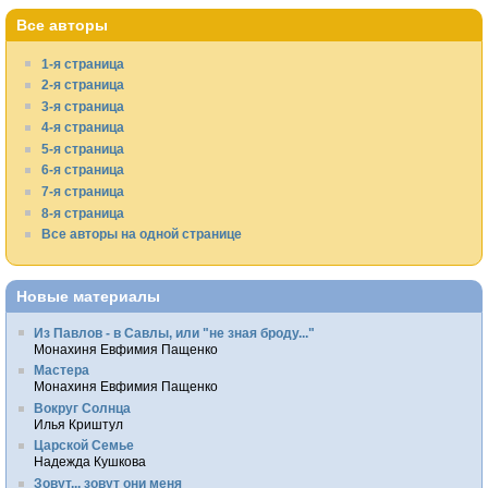
Все авторы
1-я страница
2-я страница
3-я страница
4-я страница
5-я страница
6-я страница
7-я страница
8-я страница
Все авторы на одной странице
Новые материалы
Из Павлов - в Савлы, или "не зная броду..."
Монахиня Евфимия Пащенко
Мастера
Монахиня Евфимия Пащенко
Вокруг Солнца
Илья Криштул
Царской Семье
Надежда Кушкова
Зовут... зовут они меня