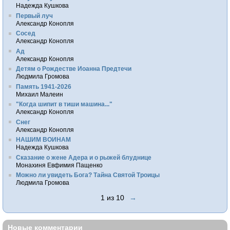
Надежда Кушкова
Первый луч
Александр Конопля
Сосед
Александр Конопля
Ад
Александр Конопля
Детям о Рождестве Иоанна Предтечи
Людмила Громова
Память 1941-2026
Михаил Малеин
"Когда шипит в тиши машина..."
Александр Конопля
Снег
Александр Конопля
НАШИМ ВОИНАМ
Надежда Кушкова
Сказание о жене Адера и о рыжей блуднице
Монахиня Евфимия Пащенко
Можно ли увидеть Бога? Тайна Святой Троицы
Людмила Громова
1 из 10
→
Новые комментарии