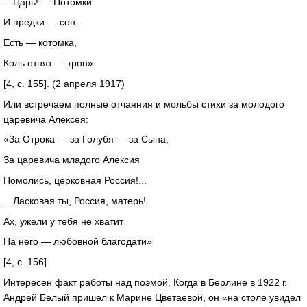
…Царь! — Потомки
И предки — сон.
Есть — котомка,
Коль отнят — трон»
[4, с. 155]. (2 апреля 1917)
Или встречаем полные отчаяния и мольбы стихи за молодого
царевича Алексея:
«За Отрока — за Голубя — за Сына,
За царевича младого Алексия
Помолись, церковная Россия!...
…Ласковая ты, Россия, матерь!
Ах, ужели у тебя не хватит
На него — любовной благодати»
[4, с. 156]
Интересен факт работы над поэмой. Когда в Берлине в 1922 г.
Андрей Белый пришел к Марине Цветаевой, он «на столе увидел