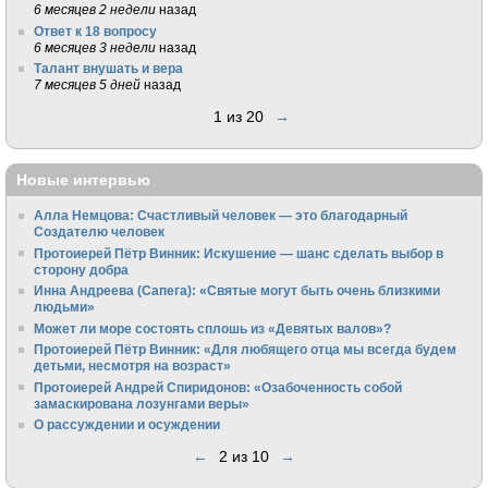
6 месяцев 2 недели
назад
Ответ к 18 вопросу
6 месяцев 3 недели
назад
Талант внушать и вера
7 месяцев 5 дней
назад
1 из 20
→
Новые интервью
Алла Немцова: Счастливый человек — это благодарный
Создателю человек
Протоиерей Пётр Винник: Искушение — шанс сделать выбор в
сторону добра
Инна Андреева (Сапега): «Святые могут быть очень близкими
людьми»
Может ли море состоять сплошь из «Девятых валов»?
Протоиерей Пётр Винник: «Для любящего отца мы всегда будем
детьми, несмотря на возраст»
Протоиерей Андрей Спиридонов: «Озабоченность собой
замаскирована лозунгами веры»
О рассуждении и осуждении
←
2 из 10
→