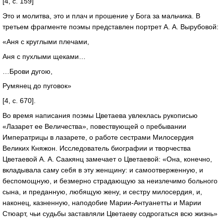
[4, с. 159]
Это и молитва, это и плач и прошение у Бога за мальчика. В
третьем фрагменте поэмы представлен портрет А. А. Вырубовой:
«Аня с круглыми плечами,
Аня с пухлыми щеками…
…Брови дугою,
Румянец до пуговок»
[4, с. 670].
Во время написания поэмы Цветаева увлеклась рукописью
«Лазарет ее Величества», повествующей о пребывании
Императрицы в лазарете, о работе сестрами Милосердия
Великих Княжон. Исследователь биографии и творчества
Цветаевой А. А. Саакянц замечает о Цветаевой: «Она, конечно,
вкладывала саму себя в эту женщину: и самоотверженную, и
беспомощную, и безмерно страдающую за неизлечимо больного
сына, и преданную, любящую жену, и сестру милосердия, и,
наконец, казненную, наподобие Марии-Антуанетты и Марии
Стюарт, чьи судьбы заставляли Цветаеву содрогаться всю жизнь»