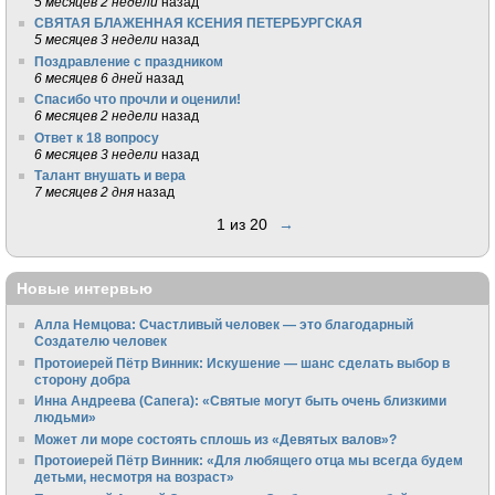
5 месяцев 2 недели
назад
СВЯТАЯ БЛАЖЕННАЯ КСЕНИЯ ПЕТЕРБУРГСКАЯ
5 месяцев 3 недели
назад
Поздравление с праздником
6 месяцев 6 дней
назад
Спасибо что прочли и оценили!
6 месяцев 2 недели
назад
Ответ к 18 вопросу
6 месяцев 3 недели
назад
Талант внушать и вера
7 месяцев 2 дня
назад
1 из 20
→
Новые интервью
Алла Немцова: Счастливый человек — это благодарный
Создателю человек
Протоиерей Пётр Винник: Искушение — шанс сделать выбор в
сторону добра
Инна Андреева (Сапега): «Святые могут быть очень близкими
людьми»
Может ли море состоять сплошь из «Девятых валов»?
Протоиерей Пётр Винник: «Для любящего отца мы всегда будем
детьми, несмотря на возраст»