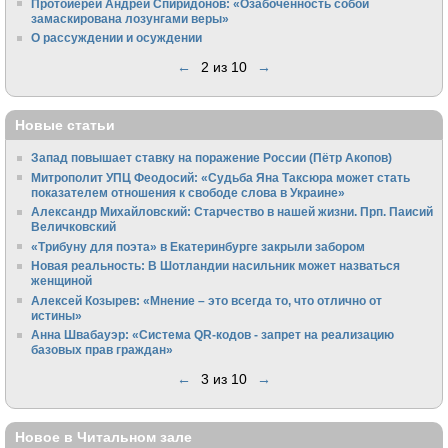
Протоиерей Андрей Спиридонов: «Озабоченность собой
замаскирована лозунгами веры»
О рассуждении и осуждении
←
2 из 10
→
Новые статьи
Запад повышает ставку на поражение России (Пётр Акопов)
Митрополит УПЦ Феодосий: «Судьба Яна Таксюра может стать
показателем отношения к свободе слова в Украине»
Алек­сандр Михайловский: Старчество в нашей жизни. Прп. Паисий
Величковский
«Трибуну для поэта» в Екатеринбурге закрыли забором
Новая реальность: В Шотландии насильник может назваться
женщиной
Алексей Козырев: «Мнение – это всегда то, что отлично от
истины»
Анна Швабауэр: «Система QR-кодов - запрет на реализацию
базовых прав граждан»
←
3 из 10
→
Новое в Читальном зале