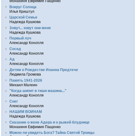
Монахиня Евфимия Пащенко
Вокруг Солнца
Илья Криштул
Царской Семье
Надежда Кушкова
Зовут... зовут они меня
Надежда Кушкова
Первый луч
Александр Конопля
Сосед
Александр Конопля
Ад
Александр Конопля
Детям о Рождестве Иоанна Предтечи
Людмила Громова
Память 1941-2026
Михаил Малеин
"Когда шипит в тиши машина..."
Александр Конопля
Снег
Александр Конопля
НАШИМ ВОИНАМ
Надежда Кушкова
Сказание о жене Адера и о рыжей блуднице
Монахиня Евфимия Пащенко
Можно ли увидеть Бога? Тайна Святой Троицы