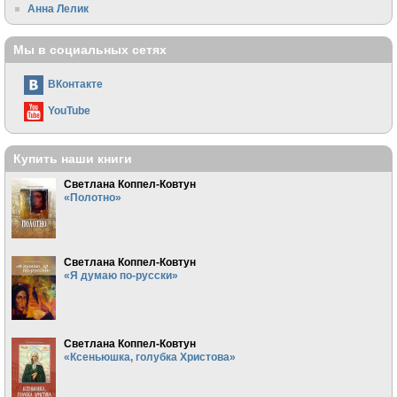
Анна Лелик
Мы в социальных сетях
ВКонтакте
YouTube
Купить наши книги
Светлана Коппел-Ковтун
«Полотно»
Светлана Коппел-Ковтун
«Я думаю по-русски»
Светлана Коппел-Ковтун
«Ксеньюшка, голубка Христова»