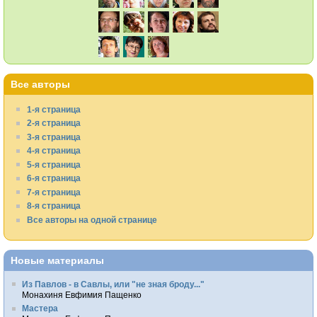
Все авторы
1-я страница
2-я страница
3-я страница
4-я страница
5-я страница
6-я страница
7-я страница
8-я страница
Все авторы на одной странице
Новые материалы
Из Павлов - в Савлы, или "не зная броду..."
Монахиня Евфимия Пащенко
Мастера