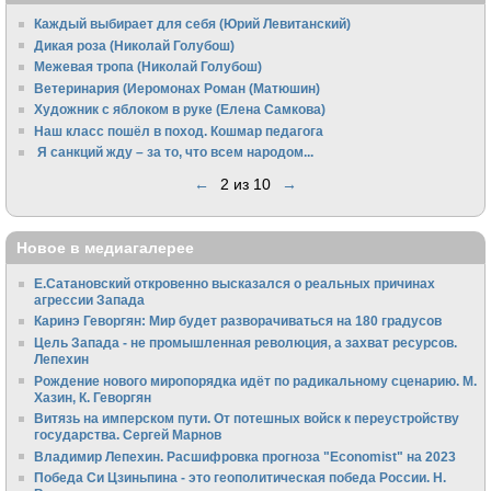
Каждый выбирает для себя (Юрий Левитанский)
Дикая роза (Николай Голубош)
Межевая тропа (Николай Голубош)
Ветеринария (Иеромонах Роман (Матюшин)
Художник с яблоком в руке (Елена Самкова)
Наш класс пошёл в поход. Кошмар педагога
Я санкций жду – за то, что всем народом...
←
2 из 10
→
Новое в медиагалерее
Е.Сатановский откровенно высказался о реальных причинах
агрессии Запада
Каринэ Геворгян: Мир будет разворачиваться на 180 градусов
Цель Запада - не промышленная революция, а захват ресурсов.
Лепехин
Рождение нового миропорядка идёт по радикальному сценарию. М.
Хазин, К. Геворгян
Витязь на имперском пути. От потешных войск к переустройству
государства. Сергей Марнов
Владимир Лепехин. Расшифровка прогноза "Economist" на 2023
Победа Си Цзиньпина - это геополитическая победа России. Н.