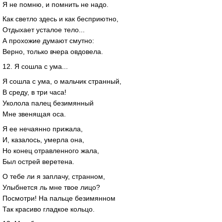
Я не помню, и помнить не надо.
Как светло здесь и как бесприютно,
Отдыхает усталое тело...
А прохожие думают смутно:
Верно, только вчера овдовела.
12. Я сошла с ума...
Я сошла с ума, о мальчик странный,
В среду, в три часа!
Уколола палец безимянный
Мне звенящая оса.
Я ее нечаянно прижала,
И, казалось, умерла она,
Но конец отравленного жала,
Был острей веретена.
О тебе ли я заплачу, странном,
Улыбнется ль мне твое лицо?
Посмотри! На пальце безимянном
Так красиво гладкое кольцо.