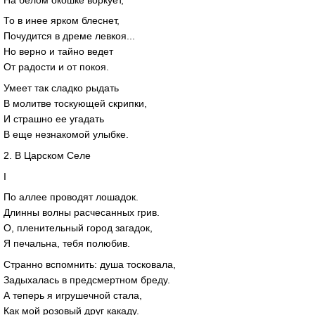
То в инее ярком блеснет,
Почудится в дреме левкоя...
Но верно и тайно ведет
От радости и от покоя.
Умеет так сладко рыдать
В молитве тоскующей скрипки,
И страшно ее угадать
В еще незнакомой улыбке.
2. В Царском Селе
I
По аллее проводят лошадок.
Длинны волны расчесанных грив.
О, пленительный город загадок,
Я печальна, тебя полюбив.
Странно вспомнить: душа тосковала,
Задыхалась в предсмертном бреду.
А теперь я игрушечной стала,
Как мой розовый друг какаду.