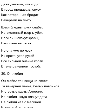
Даже девочка, что ходит
В город продавать камсу,
Как потерянная бродит
Вечерами на мысу.
Щеки бледны, руки слабы,
Истомленный взор глубок,
Ноги ей щекочут крабы,
Выползая на песок.
Но она уже не ловит
Их протянутой рукой.
Все сильней биенье крови
В теле раненном тоской.
30. Он любил
Он любил три вещи на свете:
За вечерней пенье, белых павлинов
И стертые карты Америки.
Не любил, когда плачут дети,
Не любил чая с малиной
И женской истерики.