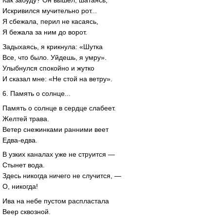
Как забуду? Он вышел, шатаясь,
Искривился мучительно рот...
Я сбежала, перил не касаясь,
Я бежала за ним до ворот.
Задыхаясь, я крикнула: «Шутка
Все, что было. Уйдешь, я умру».
Улыбнулся спокойно и жутко
И сказал мне: «Не стой на ветру».
6. Память о солнце...
Память о солнце в сердце слабеет.
Желтей трава.
Ветер снежинками ранними веет
Едва-едва.
В узких каналах уже не струится —
Стынет вода.
Здесь никогда ничего не случится, —
О, никогда!
Ива на небе пустом распластала
Веер сквозной.