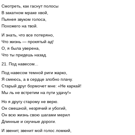
Смотреть, как гаснут полосы
В закатном мраке хвой,
Пьянея звуком голоса,
Похожего на твой.
И знать, что все потеряно,
Что жизнь — прокятый ад!
О, я была уверена,
Что ты придешь назад.
21. Под навесом...
Под навесом темной риги жарко,
Я смеюсь, а в сердце злобно плачу.
Старый друг бормочет мне: «Не каркай!
Мы ль не встретим на пути удачу!»
Но я другу старому не верю.
Он смешной, незрячий и убогий,
Он всю жизнь свою шагами мерил
Длинные и скучные дороги.
И звенит, звенит мой голос ломкий,