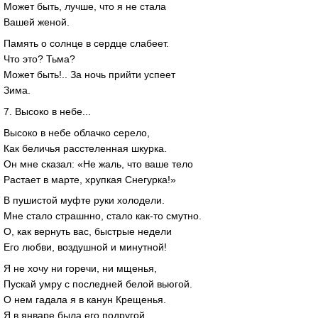
Может быть, лучше, что я не стала
Вашей женой.
Память о солнце в сердце слабеет.
Что это? Тьма?
Может быть!.. За ночь прийти успеет
Зима.
7. Высоко в небе...
Высоко в небе облачко серело,
Как беличья расстеленная шкурка.
Он мне сказал: «Не жаль, что ваше тело
Растает в марте, хрупкая Снегурка!»
В пушистой муфте руки холодели.
Мне стало страшнно, стало как-то смутно.
О, как вернуть вас, быстрые недели
Его любви, воздушной и минутной!
Я не хочу ни горечи, ни мщенья,
Пускай умру с последней белой вьюгой.
О нем гадала я в канун Крещенья.
Я в январе была его подругой.