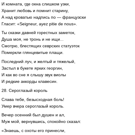
И комната, где окна слишком узки,
Хранит любовь и помнит старину,
А над кроватью надпись по — французски
Гласит: «Seigneur, ayez pitie de nous».
Ты сказки давней горестных заметок,
Душа моя, не тронь и не ищи...
Смотрю, блестящих севрских статуэток
Померкли глянцевитые плащи.
Последний луч, и желтый и тяжелый,
Застыл в букете ярких георгин,
И как во сне я слышу звук виолы
И редкие аккорды клавесин.
28. Сероглазый король
Слава тебе, безысходная боль!
Умер вчера сероглазый король.
Вечер осенний был душен и ал,
Муж мой, вернувшись, спокойно сказал:
«Знаешь, с охоты его принесли,