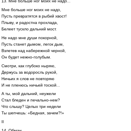
13. Мне больше ног моих не надо...
Мне больше ног моих не надо,
Пусть превратятся в рыбий хвост!
Плыву, и радостна прохлада,
Белеет тускло дальний мост.
Не надо мне души покорной,
Пусть станет дымом, легок дым,
Взлетев над набережной черной,
Он будет нежно-голубым.
Смотри, как глубоко ныряю,
Держусь за водоросль рукой,
Ничьих я слов не повторяю
И не пленюсь ничьей тоской...
А ты, мой дальний, неужели
Стал бледен и печально-нем?
Что слышу? Целых три недели
Ты шепчешь: «Бедная, зачем?!»
II
14. Обман