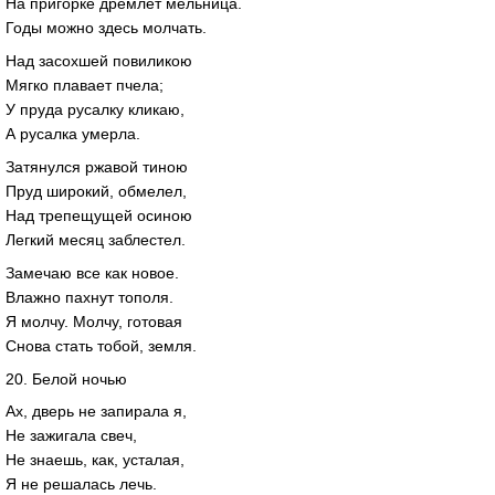
На пригорке дремлет мельница.
Годы можно здесь молчать.
Над засохшей повиликою
Мягко плавает пчела;
У пруда русалку кликаю,
А русалка умерла.
Затянулся ржавой тиною
Пруд широкий, обмелел,
Над трепещущей осиною
Легкий месяц заблестел.
Замечаю все как новое.
Влажно пахнут тополя.
Я молчу. Молчу, готовая
Снова стать тобой, земля.
20. Белой ночью
Ах, дверь не запирала я,
Не зажигала свеч,
Не знаешь, как, усталая,
Я не решалась лечь.