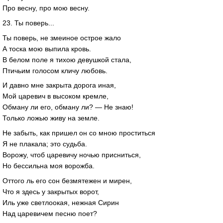
Про весну, про мою весну.
23. Ты поверь...
Ты поверь, не змеиное острое жало
А тоска мою выпила кровь.
В белом поле я тихою девушкой стала,
Птичьим голосом кличу любовь.
И давно мне закрыта дорога иная,
Мой царевич в высоком кремле,
Обману ли его, обману ли? — Не знаю!
Только ложью живу на земле.
Не забыть, как пришел он со мною проститься
Я не плакала; это судьба.
Ворожу, чтоб царевичу ночью присниться,
Но бессильна моя ворожба.
Оттого ль его сон безмятежен и мирен,
Что я здесь у закрытых ворот,
Иль уже светлоокая, нежная Сирин
Над царевичем песню поет?