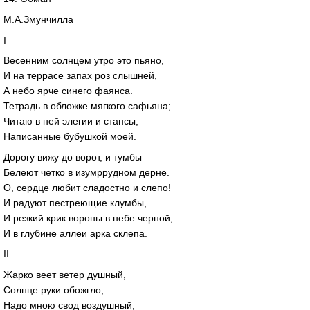
М.А.Змунчилла
I
Весенним солнцем утро это пьяно,
И на террасе запах роз слышней,
А небо ярче синего фаянса.
Тетрадь в обложке мягкого сафьяна;
Читаю в ней элегии и стансы,
Написанные бубушкой моей.
Дорогу вижу до ворот, и тумбы
Белеют четко в изумррудном дерне.
О, сердце любит сладостно и слепо!
И радуют пестреющие клумбы,
И резкий крик вороны в небе черной,
И в глубине аллеи арка склепа.
II
Жарко веет ветер душный,
Солнце руки обожгло,
Надо мною свод воздушный,