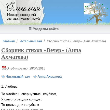
Перейти к основному содержанию
Омилия
Международный
литературный клуб
☰ Разделы сайта
Вы здесь
Главная
Читальный зал
Сборник стихов «Вечер» (Анна Ахматова)
Сборник стихов «Вечер» (Анна
Ахматова)
Опубликовано: 29/04/2013
Читальный зал
Анна Ахматова
1. Любовь
То змейкой, свернувшись клубком,
У самого сердца колдует,
То целые дни голубком
На белом окошке воркует,