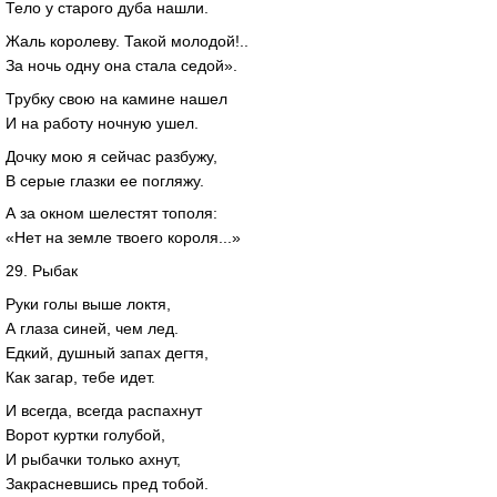
Тело у старого дуба нашли.
Жаль королеву. Такой молодой!..
За ночь одну она стала седой».
Трубку свою на камине нашел
И на работу ночную ушел.
Дочку мою я сейчас разбужу,
В серые глазки ее погляжу.
А за окном шелестят тополя:
«Нет на земле твоего короля...»
29. Рыбак
Руки голы выше локтя,
А глаза синей, чем лед.
Едкий, душный запах дегтя,
Как загар, тебе идет.
И всегда, всегда распахнут
Ворот куртки голубой,
И рыбачки только ахнут,
Закрасневшись пред тобой.