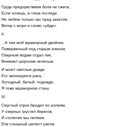
Грудь предчувствием боли не сжата,
Если хочешь, в глаза погляди.
Не люблю только час пред закатом,
Ветер с моря и слово «уйди».
II
...А там мой мраморный двойник,
Поверженный под старым кленом,
Озерным водам отдал лик,
Внимает шорохам зеленым.
И моют светлые дожди
Его запекшуюся рану...
Холодный, белый, подожди,
Я тоже мраморною стану.
III
Смуглый отрок бродил по аллеям,
У озерных грустил берегов,
И столетие мы лелеем
Еле слышный шелест шагов.