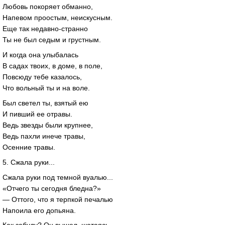
Любовь покоряет обманно,
Напевом проостым, неискусным.
Еще так недавно-странно
Ты не был седым и грустным.
И когда она улыбалась
В садах твоих, в доме, в поле,
Повсюду тебе казалось,
Что вольный ты и на воле.
Был светел ты, взятый ею
И пивший ее отравы.
Ведь звезды были крупнее,
Ведь пахли инече травы,
Осенние травы.
5. Сжала руки...
Сжала руки под темной вуалью...
«Отчего ты сегодня бледна?»
— Оттого, что я терпкой печалью
Напоила его допьяна.