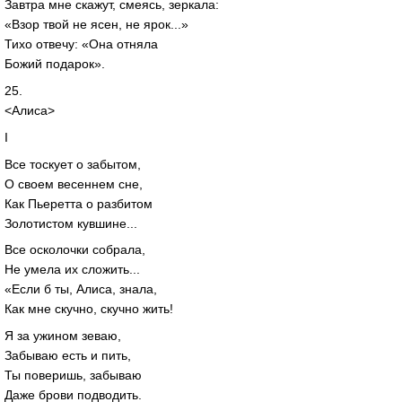
Завтра мне скажут, смеясь, зеркала:
«Взор твой не ясен, не ярок...»
Тихо отвечу: «Она отняла
Божий подарок».
25.
<Алиса>
I
Все тоскует о забытом,
О своем весеннем сне,
Как Пьеретта о разбитом
Золотистом кувшине...
Все осколочки собрала,
Не умела их сложить...
«Если б ты, Алиса, знала,
Как мне скучно, скучно жить!
Я за ужином зеваю,
Забываю есть и пить,
Ты поверишь, забываю
Даже брови подводить.