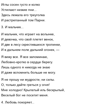
Иглы сосен густо и колко
Устилают низкие пни...
Здесь лежала его треуголка
И растрепанный том Парни.
3. И мальчик...
И мальчик, что играет на волынке,
И девочка, что свой плетет венок,
И две в лесу скреcтившихся тропинки,
И в дальнем поле дальний огонек, —
Я вижу все. Я все запоминаю,
Любовно-кротко в сердце берегу.
Лишь одного я никогда не знаю
И даже вспомнить больше не могу.
Я не прошу ни мудрости, ни силы.
О, только дайте греться у огня!
Мне холодно! Крылатый иль бескрылый,
Веселый бог не посетит меня.
4. Любовь покоряет...