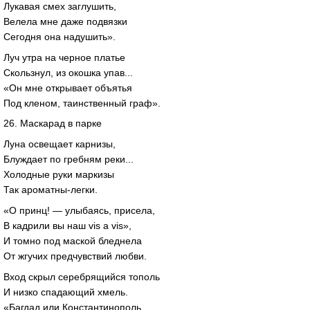
Лукавая смех заглушить,
Велела мне даже подвязки
Сегодня она надушить».
Луч утра на черное платье
Скользнул, из окошка упав...
«Он мне открывает объятья
Под кленом, таинственный граф».
26. Маскарад в парке
Луна освещает карнизы,
Блуждает по гребням реки...
Холодные руки маркизы
Так ароматны-легки.
«О принц! — улыбаясь, присела,
В кадрили вы наш vis a vis»,
И томно под маской бледнела
От жгучих предчувствий любви.
Вход скрыл серебрящийся тополь
И низко спадающий хмель.
«Багдад или Константинополь