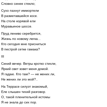
Словно синее стекло;
Сухо пахнут иммортели
В разметавшейся косе.
На столе корявой ели
Муравьиное шоссе.
Пруд лениво серебрится,
Жизнь по новому легка...
Кто сегодня мне присниться
В пестрой сетке гамака?
III
Синий вечер. Ветры кротко стихли,
Яркий свет зовет меня домой.
Я гадаю. Кто там? — не жених ли,
Не жених ли это мой?..
На Террасе силуэт знакомый,
Еле слышен тихий разговор.
О, такой пленительной истомы
Я не знала до сих пор.