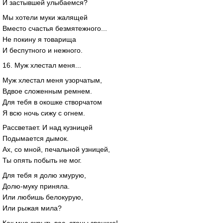
И застывшей улыбаемся?
Мы хотели муки жалящей
Вместо счастья безмятежного...
Не покину я товарища
И беспутного и нежного.
16. Муж хлестал меня...
Муж хлестал меня узорчатым,
Вдвое сложенным ремнем.
Для тебя в окошке створчатом
Я всю ночь сижу с огнем.
Рассветает. И над кузницей
Подымается дымок.
Ах, со мной, печальной узницей,
Ты опять побыть не мог.
Для тебя я долю хмурую,
Долю-муку приняла.
Или любишь белокурую,
Или рыжая мила?
Как мне скрыть вас, стоны звонкие!