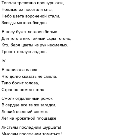
Тополя тревожно прошуршали,
Нежные их посетили сны,
Небо цвета вороненой стали,
Звезды матово-бледны.
Я несу букет левкоев белых.
Для того в них тайный скрыт огонь,
Кто, беря цветы из рук несмелых,
Тронет теплую ладонь.
IV
Я написала слова,
Что долго сказать не смела.
Тупо болит голова,
Странно немеет тело.
Смолк отдаленный рожок,
В сердце все те же загадки,
Легкий осенний снежок
Лег на крокетной площадке.
Листьям последним шуршать!
Мыслям последним томиться!