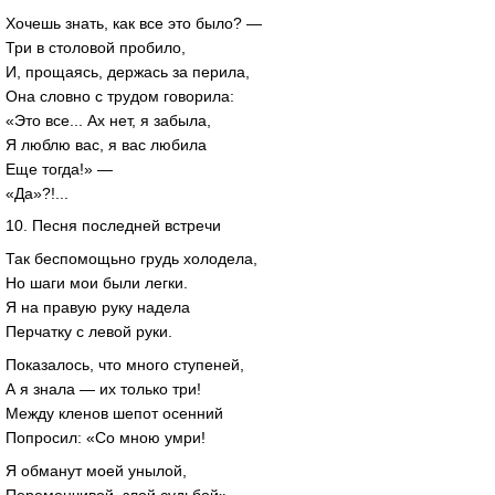
Хочешь знать, как все это было? —
Три в столовой пробило,
И, прощаясь, держась за перила,
Она словно с трудом говорила:
«Это все... Ах нет, я забыла,
Я люблю вас, я вас любила
Еще тогда!» —
«Да»?!...
10. Песня последней встречи
Так беспомощьно грудь холодела,
Но шаги мои были легки.
Я на правую руку надела
Перчатку с левой руки.
Показалось, что много ступеней,
А я знала — их только три!
Между кленов шепот осенний
Попросил: «Со мною умри!
Я обманут моей унылой,
Переменчивой, злой судьбой».