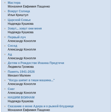
Мастера
Монахиня Евфимия Пащенко
Вокруг Солнца
Илья Криштул
Царской Семье
Надежда Кушкова
Зовут... зовут они меня
Надежда Кушкова
Первый луч
Александр Конопля
Сосед
Александр Конопля
Ад
Александр Конопля
Детям о Рождестве Иоанна Предтечи
Людмила Громова
Память 1941-2026
Михаил Малеин
"Когда шипит в тиши машина..."
Александр Конопля
Снег
Александр Конопля
НАШИМ ВОИНАМ
Надежда Кушкова
Сказание о жене Адера и о рыжей блуднице
Монахиня Евфимия Пащенко