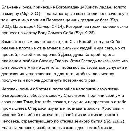
Блаженны руки, принесшие Богомладенцу Христу ладан, золото
и смирну (
Мф. 2:11
) — дары, которые возвестили человечеству о
том, что в мир пришел Первосвященник грядущих благ (
Евр.
9:11
), Царь царей (
Откр. 17:14
), Который, за грехи человеческие
принесет в жертву Богу Самого Себя (
Евр. 9:28
).
Замечательным является и то, что Сын Божий взял для Себя
одеяние плоти не от знатных и сильных людей мира сего, но от
простой, чистой и непорочной Девы, душа Которой горела
пламенем любви к Своему Творцу. Этим Господь показывает, что
Он пришел в мир не для того, чтобы воспользоваться услугами и
достижения человечества, а для того, чтобы человечеству
послужить и помочь достигнуть потерянного рая.
Человек, помни об этом и постарайся наполнить свою жизнь
благодарной любовью к своему Спасителю. Подчини свой ум и
свою волю Тому, Кто тебя создал, искупил и непрестанно о тебе
промышляет. Старайся изучать и познавать законы Христовы и
исполняй их, ибо в них счастье твоей жизни и жизни всякого
человека, странствующего по стезям земного бытия (
Пс. 118:1
).
Если ты, человек, изобретаешь законы для земной жизни,