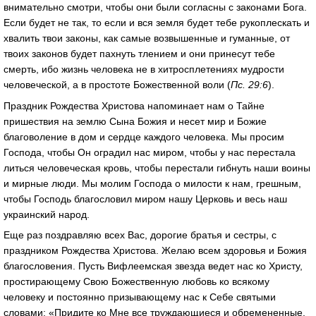
внимательно смотри, чтобы они были согласны с законами Бога.
Если будет не так, то если и вся земля будет тебе рукоплескать и
хвалить твои законы, как самые возвышенные и гуманные, от
твоих законов будет пахнуть тлением и они принесут тебе
смерть, ибо жизнь человека не в хитросплетениях мудрости
человеческой, а в простоте Божественной воли (
Пс. 29:6
).
Праздник Рождества Христова напоминает нам о Тайне
пришествия на землю Сына Божия и несет мир и Божие
благоволение в дом и сердце каждого человека. Мы просим
Господа, чтобы Он оградил нас миром, чтобы у нас перестала
литься человеческая кровь, чтобы перестали гибнуть наши воины
и мирные люди. Мы молим Господа о милости к нам, грешным,
чтобы Господь благословил миром нашу Церковь и весь наш
украинский народ.
Еще раз поздравляю всех Вас, дорогие братья и сестры, с
праздником Рождества Христова. Желаю всем здоровья и Божия
благословения. Пусть Вифлеемская звезда ведет нас ко Христу,
простирающему Свою Божественную любовь ко всякому
человеку и постоянно призывающему нас к Себе святыми
словами: «Придите ко Мне все труждающиеся и обремененные,