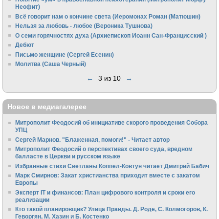
Неофит)
Всё говорит нам о кончине света (Иеромонах Роман (Матюшин)
Нельзя за любовь - любое (Вероника Тушнова)
О семи горячностях духа (Архиепископ Иоанн Сан-Францисский )
Дебют
Письмо женщине (Сергей Есенин)
Молитва (Саша Черный)
←
3 из 10
→
Новое в медиагалерее
Митрополит Феодосий об инициативе скорого проведения Собора
УПЦ
Сергей Марнов. "Блаженная, помоги!" - Читает автор
Митрополит Феодосий о перспективах своего суда, вредном
балласте в Церкви и русском языке
Избранные стихи Светланы Коппел-Ковтун читает Дмитрий Бабич
Марк Смирнов: Закат христианства приходит вместе с закатом
Европы
Эксперт IT и финансов: План цифрового контроля и сроки его
реализации
Кто такой планировщик? Улица Правды. Д. Роде, С. Колмогоров, К.
Геворгян, М. Хазин и Б. Костенко