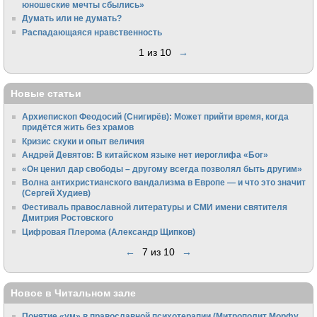
юношеские мечты сбылись»
Думать или не думать?
Распадающаяся нравственность
1 из 10
→
Новые статьи
Архиепископ Феодосий (Снигирёв): Может прийти время, когда
придётся жить без храмов
Кризис скуки и опыт величия
Андрей Девятов: В китайском языке нет иероглифа «Бог»
«Он ценил дар свободы – другому всегда позволял быть другим»
Волна антихристианского вандализма в Европе — и что это значит
(Сергей Худиев)
Фестиваль православной литературы и СМИ имени святителя
Дмитрия Ростовского
Цифровая Плерома (Александр Щипков)
←
7 из 10
→
Новое в Читальном зале
Понятие «ум» в православной психотерапии (Митрополит Морфу