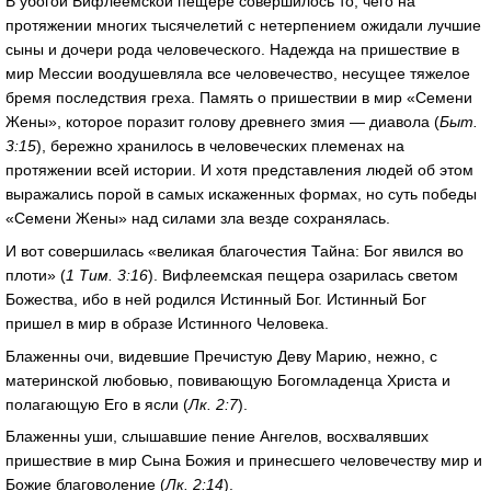
В убогой Вифлеемской пещере совершилось то, чего на
протяжении многих тысячелетий с нетерпением ожидали лучшие
сыны и дочери рода человеческого. Надежда на пришествие в
мир Мессии воодушевляла все человечество, несущее тяжелое
бремя последствия греха. Память о пришествии в мир «Семени
Жены», которое поразит голову древнего змия — диавола (
Быт.
3:15
), бережно хранилось в человеческих племенах на
протяжении всей истории. И хотя представления людей об этом
выражались порой в самых искаженных формах, но суть победы
«Семени Жены» над силами зла везде сохранялась.
И вот совершилась «великая благочестия Тайна: Бог явился во
плоти» (
1 Тим. 3:16
). Вифлеемская пещера озарилась светом
Божества, ибо в ней родился Истинный Бог. Истинный Бог
пришел в мир в образе Истинного Человека.
Блаженны очи, видевшие Пречистую Деву Марию, нежно, с
материнской любовью, повивающую Богомладенца Христа и
полагающую Его в ясли (
Лк. 2:7
).
Блаженны уши, слышавшие пение Ангелов, восхвалявших
пришествие в мир Сына Божия и принесшего человечеству мир и
Божие благоволение (
Лк. 2:14
).