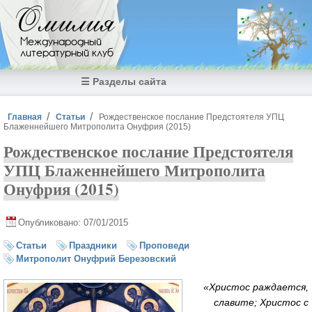
Перейти к основному содержанию
Омилия
Международный
литературный клуб
☰ Разделы сайта
Вы здесь
Главная
Статьи
Рождественское послание Предстоятеля УПЦ
Блаженнейшего Митрополита Онуфрия (2015)
Рождественское послание Предстоятеля
УПЦ Блаженнейшего Митрополита
Онуфрия (2015)
Опубликовано: 07/01/2015
Статьи
Праздники
Проповеди
Митрополит Онуфрий Березовский
«Христос раждается,
славите; Христос с